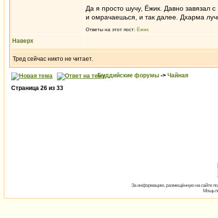
Да я просто шучу, Ёжик. Давно завязал 
и омрачаешься, и так далее. Дхарма лу
Ответы на этот пост:
Ёжик
Наверх
Тред сейчас никто не читает.
Буддийские форумы
->
Чайная
Страница
26
из
33
За информацию, размещённую на сайте пол
Мощь пх