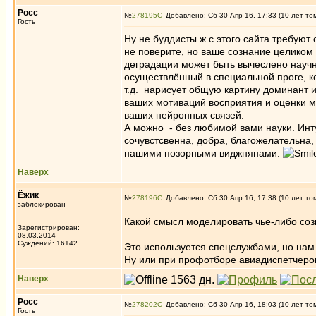
Росс
№
278195
Добавлено: Сб 30 Апр 16, 17:33 (10 лет то
Гость
Ну не буддисты ж с этого сайта требуют 
не поверите, но ваше сознание целиком
деградации может быть вычеслено научн
осуществлённый в специальной проге, ко
т.д. нарисует общую картину доминант 
ваших мотиваций восприятия и оценки ми
ваших нейронных связей.
А можно - без любимой вами науки. Интуи
сочувстсвенна, добра, благожелательна, 
нашими позорными виджнянами.
Наверх
Ёжик
№
278196
Добавлено: Сб 30 Апр 16, 17:38 (10 лет то
заблокирован
Какой смысл моделировать чье-либо созн
Зарегистрирован:
08.03.2014
Суждений: 16142
Это используется спецслужбами, но нам 
Ну или при профотборе авиадиспетчеров
Наверх
Росс
№
278202
Добавлено: Сб 30 Апр 16, 18:03 (10 лет то
Гость