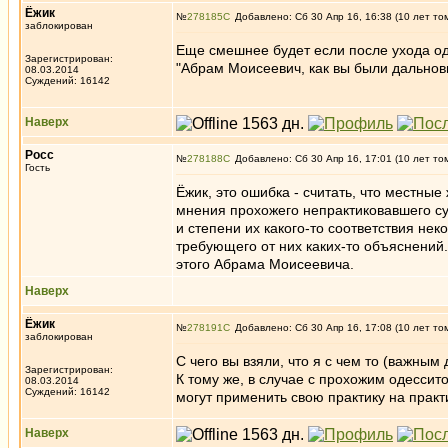
Ёжик
№
278185
Добавлено: Сб 30 Апр 16, 16:38 (10 лет то
заблокирован
Еще смешнее будет если после ухода од
Зарегистрирован:
"Абрам Моисеевич, как вы были дальнов
08.03.2014
Суждений: 16142
Наверх
Росс
№
278188
Добавлено: Сб 30 Апр 16, 17:01 (10 лет то
Гость
Ёжик, это ошибка - считать, что местны
мнения прохожего непрактиковавшего с
и степени их какого-то соответствия некое
требующего от них каких-то объяснений.
этого Абрама Моисеевича.
Наверх
Ёжик
№
278191
Добавлено: Сб 30 Апр 16, 17:08 (10 лет то
заблокирован
С чего вы взяли, что я с чем то (важны
Зарегистрирован:
К тому же, в случае с прохожим одесси
08.03.2014
Суждений: 16142
могут применить свою практику на практ
Наверх