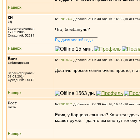
Наверх
КИ
№
278174
Добавлено: Сб 30 Апр 16, 16:02 (10 лет то
3Д
Зарегистрирован:
Что, бомбануло?
17.02.2005
_________________
Суждений: 52234
Буддизм чистой воды
Наверх
Ёжик
№
278182
Добавлено: Сб 30 Апр 16, 16:31 (10 лет то
заблокирован
Достичь просветления очень просто, я эт
Зарегистрирован:
08.03.2014
Суждений: 16142
Наверх
Росс
№
278184
Добавлено: Сб 30 Апр 16, 16:34 (10 лет то
Гость
Ёжик, у Карцева слышал? Кажется здесь 
машет рукой: " да что вы мне тут голову 
Наверх