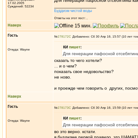
Для генерации пафосной отсебятины как
17.02.2005
_________________
Суждений: 52234
Буддизм чистой воды
Ответы на этот пост:
,
Наверх
Гость
№
278172
Добавлено: Сб 30 Апр 16, 15:57 (10 лет то
КИ
пишет
:
Откуда: Wayne
Для генерации пафосной отсебятины
сказать то чего хотели?
... и о чем?
показать свое недовольство?
не ново.
и проежде чем говорить о других, пос
Наверх
Гость
№
278173
Добавлено: Сб 30 Апр 16, 15:59 (10 лет то
КИ
пишет
:
Откуда: Wayne
Для генерации пафосной отсебятины
во это верно. кстати.
в буддизме первой правило. это ШАМАТ