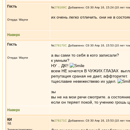
Гость
№
278169
Добавлено: Сб 30 Апр 16, 15:24 (10 лет то
их очень легко отличить. они не в состоя
Откуда: Wayne
Наверх
Гость
№
278170
Добавлено: Сб 30 Апр 16, 15:53 (10 лет то
а вы сами то себя в кого записали?
Откуда: Wayne
к умным?
НУ .. ДК!!
всем НЕ хочется В ЧУЖИХ ГЛАЗАХ выгл
репутация сраная не дает, аффторитет.
тщеславие невежествево их удел.
зы
вы не на мои речи смотрите. а состояние
если он теряет покой, то учению грошь ц
Наверх
КИ
№
278171
Добавлено: Сб 30 Апр 16, 15:53 (10 лет то
3Д
Зарегистрирован: