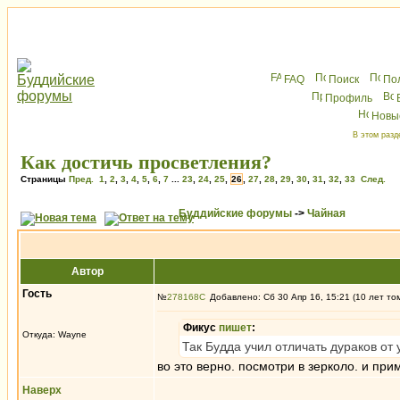
FAQ
Поиск
По
Профиль
Новы
В этом разд
Как достичь просветления?
Страницы
Пред.
1
,
2
,
3
,
4
,
5
,
6
,
7
...
23
,
24
,
25
,
26
,
27
,
28
,
29
,
30
,
31
,
32
,
33
След.
Буддийские форумы
->
Чайная
Автор
Гость
№
278168
Добавлено: Сб 30 Апр 16, 15:21 (10 лет то
Фикус
пишет
:
Откуда: Wayne
Так Будда учил отличать дураков от 
во это верно. посмотри в зерколо. и при
Наверх