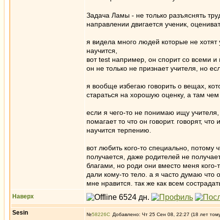
Задача Ламы - не только разъяснять тру
направлении двигается ученик, оцениват
я видела много людей которые не хотят 
научится,
вот test например, он спорит со всеми и
он не только не признает учителя, но есл
я вообще избегаю говорить о вещах, кот
стараться на хорошую оценку, а там чем
если я чего-то не понимаю ищу учителя, 
помагает то что он говорит. говорят, чт
научится терпению.
вот любить кого-то специально, потому 
получается, даже родителей не получае
благами, но роди они вместо меня кого-т
дали кому-то тело. а я часто думаю что
мне нравится. так же как всем сострадат
Наверх
Sesin
№
58226
Добавлено: Чт 25 Сен 08, 22:27 (18 лет том