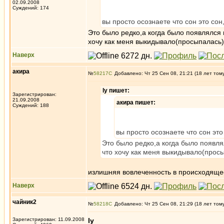
02.09.2008
Суждений: 174
вы просто осознаете что сон это сон
Это было редко,а когда было появлялся 
хочу как меня выкидывало(просыпалась)
Наверх
акира
№
58217
Добавлено: Чт 25 Сен 08, 21:21 (18 лет том
ly пишет:
Зарегистрирован:
21.09.2008
акира пишет:
Суждений: 188
вы просто осознаете что сон это
Это было редко,а когда было появл
что хочу как меня выкидывало(просы
излишняя вовлеченность в происходящее 
Наверх
чайник2
№
58218
Добавлено: Чт 25 Сен 08, 21:29 (18 лет том
Зарегистрирован: 11.09.2008
ly