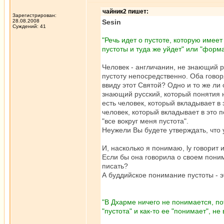
чайник2 пишет:
Зарегистрирован:
28.08.2008
Sesin
Суждений: 41
"Речь идет о пустоте, которую имеет 
пустоты и туда же уйдет" или "форма
Человек - англичанин, не знающий р
пустоту непосредственно. Оба говоря
ввиду этот Святой? Одно и то же ли 
знающий русский, который понятия не
есть человек, который вкладывает в 
человек, который вкладывает в это 
"все вокруг меня пустота".
Неужели Вы будете утверждать, что 
И, насколько я понимаю, ly говорит
Если бы она говорила о своем поним
писать?
А буддийское понимание пустоты - эт
"В Дхарме ничего не понимается, пот
"пустота" и как-то ее "понимает", не