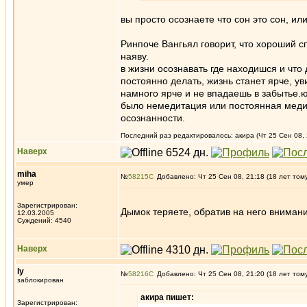
вы просто осознаете что сон это сон, ил
Ринпоче Вангьял говорит, что хороший сп
наяву.
в жизни осознавать где находишся и чт
постоянно делать, жизнь станет ярче, у
намного ярче и не впадаешь в забытье.ю
было немедитация или постоянная медит
осознанности.
Последний раз редактировалось: акира (Чт 25 Сен 08, 
Наверх
miha
№
58215
Добавлено: Чт 25 Сен 08, 21:18 (18 лет том
умер
Зарегистрирован:
Дымок теряете, обратив на него вниман
12.03.2005
Суждений: 4540
Наверх
ly
№
58216
Добавлено: Чт 25 Сен 08, 21:20 (18 лет том
заблокирован
акира пишет:
Зарегистрирован: