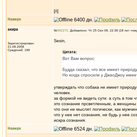
[/i]
Наверх
акира
№
58227
Добавлено: Чт 25 Сен 08, 22:36 (18 лет том
Sesin,
Зарегистрирован:
21.09.2008
Суждений: 188
Цитата:
Вот Вам вопрос:
Будда сказал, что все имеет природ
Но когда спросили у ДжаоДжоу имеет
утверждать что собака не имеет природу
человек.
за формой не видеть сути. а суть в том 
это сознание прсветленным, а женщины н
что они не мыслят логически, как мужчи
что у нее нет сознания, не будь у нее с
искра сознания.
Наверх