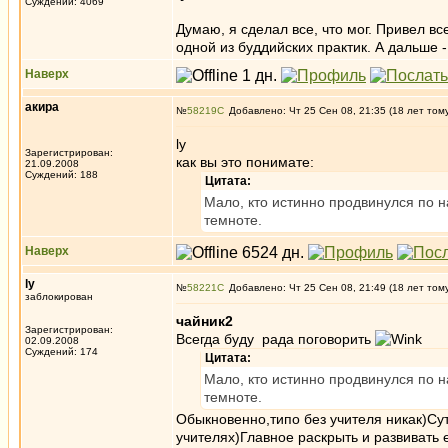
Суждений: 4069
Думаю, я сделал все, что мог. Привел вс
одной из буддийских практик. А дальше 
Наверх
акира
№
58219
Добавлено: Чт 25 Сен 08, 21:35 (18 лет том
ly
Зарегистрирован:
как вы это понимате:
21.09.2008
Суждений: 188
Цитата:
Мало, кто истинно продвинулся по 
темноте.
Наверх
ly
№
58221
Добавлено: Чт 25 Сен 08, 21:49 (18 лет том
заблокирован
чайник2
Зарегистрирован:
Всегда буду рада поговорить
02.09.2008
Суждений: 174
Цитата:
Мало, кто истинно продвинулся по 
темноте.
Обыкновенно,типо без учителя никак)Сут
учителях)Главное раскрыть и развивать 