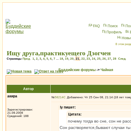
FAQ
Поиск
По
Профиль
Новы
В этом разд
Ищу друга,практикуещего Дзогчен
Страницы
Пред.
1
,
2
,
3
,
4
,
5
,
6
,
7
...
18
,
19
,
20
,
21
,
22
,
23
,
24
,
25
,
26
,
27
,
28
След.
Буддийские форумы
->
Чайная
Автор
акира
№
58214
Добавлено: Чт 25 Сен 08, 21:14 (18 лет том
ly пишет:
Зарегистрирован:
21.09.2008
Цитата:
Суждений: 188
почему тогда во сне, сон не рас
Сон растворяется,бывают случаи ты