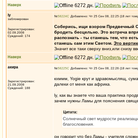
Наверх
ly
№
58224
Добавлено: Чт 25 Сен 08, 22:25 (18 лет том
заблокирован
Соберись, ищи взором Предвечный Св
Зарегистрирован:
бродить бесцельно. Это встреча впр
02.09.2008
Суждений: 174
распознать - ты станешь тем, что ест
станешь сам этим Светом.
Это вертик
Значит все таки сверху вниз,или снизу вв
Наверх
акира
№
58225
Добавлено: Чт 25 Сен 08, 22:26 (18 лет том
кхммм, Yogie крут и здравомыслящ, сума
Зарегистрирован:
далеки от меня как африка.
21.09.2008
Суждений: 188
ly, как вы знаете что ваша практика пр
зачем нужны Ламы для пояснения свяще
Цитата:
Солнечный свет мудрости реализаци
благословения.
он говорит что без Ламы - учителя сложн