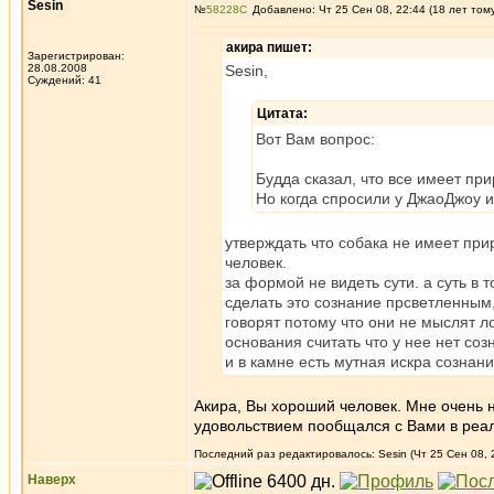
Sesin
№
58228
Добавлено: Чт 25 Сен 08, 22:44 (18 лет том
акира пишет:
Зарегистрирован:
28.08.2008
Sesin,
Суждений: 41
Цитата:
Вот Вам вопрос:
Будда сказал, что все имеет пр
Но когда спросили у ДжаоДжоу и
утверждать что собака не имеет при
человек.
за формой не видеть сути. а суть в 
сделать это сознание прсветленным,
говорят потому что они не мыслят л
основания считать что у нее нет соз
и в камне есть мутная искра сознани
Акира, Вы хороший человек. Мне очень н
удовольствием пообщался с Вами в реа
Последний раз редактировалось: Sesin (Чт 25 Сен 08, 
Наверх