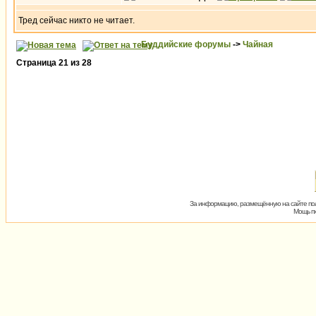
Тред сейчас никто не читает.
Буддийские форумы
->
Чайная
Страница
21
из
28
За информацию, размещённую на сайте пол
Мощь пх