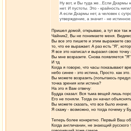
Ну вот, и Вы туда же...Если Дхармы 
нет. И пустоты. Это - крайность ниг
А если Дхармы нет, а человек с сут
утверждение, а значит - не истинное
Пришел домой, открываю, а тут все так 
Чайник2, Вы не понимаете меня. Видимо
Вы все это пишете и этим выражаете сво
то, что ее выражает. А раз есть "Я", ко
Я все это написал и выразил свою точк
Вы мне возразите. Снова появляется "Я"
И тд
Когда я говорю, что часы показывают вре
небо синее - это истина, Просто. как это.
Вы можете возразить (попытаюсь предуга
точка зрения или истина?
На это я Вам отвечу:
Будда сказал: Вся тьма вещей лишь пор
Его не поняли. Тогда он начал объяснять
Вы можете сказать, что все было иначе.
Я скажу - возможно, но тогда почему у 
Теперь более конкретно. Первый Ваш об
Когда англичанин, не знающий русского т
говоривший тоже самое.