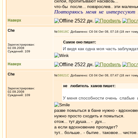
силой, пропитывают насквозь...
что-бы после... повзрослев.. эти маленьки
Повторяюсь меня не интересуют 
Наверх
Che
№
58618
Добавлено: Сб 04 Окт 08, 07:16 (18 лет том
Самое оно пишет:
Зарегистрирован:
02.09.2008
И видя как одна моя часть заблужда
Суждений: 109
Наверх
Che
№
58621
Добавлено: Сб 04 Окт 08, 07:47 (18 лет том
не любитель хамов пишет:
Зарегистрирован:
02.09.2008
Суждений: 109
У меня способности очень слабые
разве помыться в бане нужно - вдохнов
нужно просто сходить и помыться.
отож... тут душа... - дух...
а если вдохновение пропадет?
тут... больше.. - бытие.. таковое... чистое.