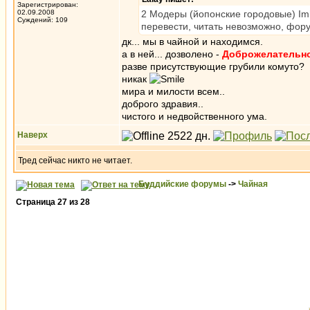
Зарегистрирован:
02.09.2008
2 Модеры (йопонские городовые) I
Суждений: 109
перевести, читать невозможно, фор
дк... мы в чайной и находимся.
а в ней... дозволено -
Доброжелательн
разве присутствующие грубили комуто?
никак
мира и милости всем..
доброго здравия..
чистого и недвойственного ума.
Наверх
Тред сейчас никто не читает.
Буддийские форумы
->
Чайная
Страница
27
из
28