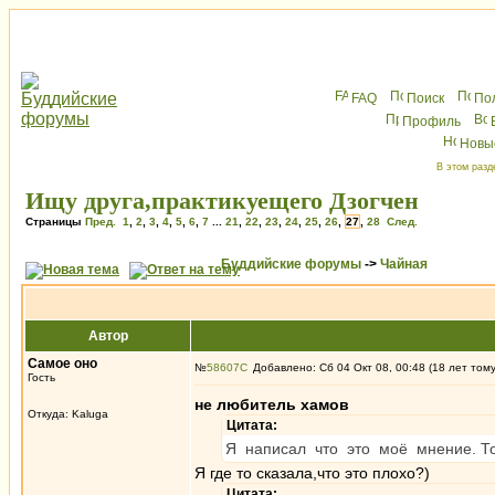
FAQ
Поиск
По
Профиль
Новы
В этом разд
Ищу друга,практикуещего Дзогчен
Страницы
Пред.
1
,
2
,
3
,
4
,
5
,
6
,
7
...
21
,
22
,
23
,
24
,
25
,
26
,
27
,
28
След.
Буддийские форумы
->
Чайная
Автор
Самое оно
№
58607
Добавлено: Сб 04 Окт 08, 00:48 (18 лет том
Гость
не любитель хамов
Откуда: Kaluga
Цитата:
Я написал что это моё мнение. То
Я где то сказала,что это плохо?)
Цитата: