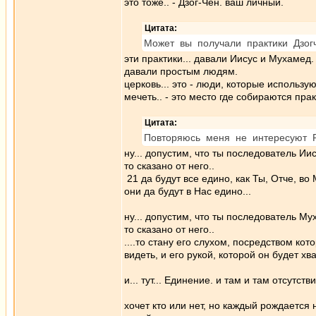
это тоже.. - Дзог-Чен. ваш личный.
Цитата:
Может вы получали практики Дзог
эти практики... давали Иисус и Мухамед.
давали простым людям.
церковь... это - люди, которые использую
мечеть.. - это место где собираются пра
Цитата:
Повторяюсь меня не интересуют Р
ну... допустим, что ты последователь Иис
то сказано от него..
21 да будут все едино, как Ты, Отче, во 
они да будут в Нас едино...
ну... допустим, что ты последователь Му
то сказано от него..
....то стану его слухом, посредством ко
видеть, и его рукой, которой он будет хв
и... тут... Единение. и там и там отсутст
хочет кто или нет, но каждый рождается