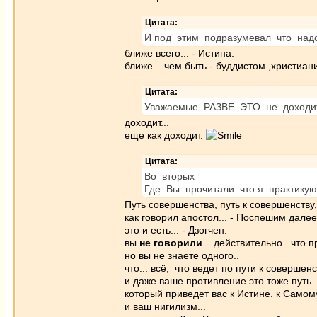
Цитата:
И под этим подразумевал что надо
ближе всего... - Истина.
ближе... чем быть - буддистом ,христиа
Цитата:
Уважаемые РАЗВЕ ЭТО не доходит
доходит...
еще как доходит.
Цитата:
Во вторых
Где Вы прочитали что я практикую
Путь совершенства, путь к совершенству, 
как говорил апостол... - Поспешим далее 
это и есть... - Дзогчен.
вы
не говорили
... действительно.. что 
но вы не знаете одного..
что... всё, что ведет по пути к совершенст
и даже ваше противление это тоже путь.
который приведет вас к Истине. к Самом
и ваш нигилизм...