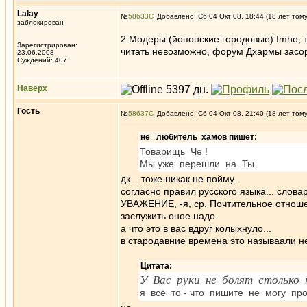
Lalay
№
58633
Добавлено: Сб 04 Окт 08, 18:44 (18 лет том
заблокирован
2 Модеры (йопонские городовые) Imho, т
Зарегистрирован:
читать невозможно, форум Дхармы засо
23.06.2008
Суждений: 407
Наверх
Гость
№
58637
Добавлено: Сб 04 Окт 08, 21:40 (18 лет том
не любитель хамов пишет:
Товарищь Че !
Мы уже перешли на Ты.
дк... тоже никак не пойму...
согласно правил русского языка... словаря
УВАЖЕНИЕ, -я, ср. Почтительное отнош
заслужить оное надо.
а что это в вас вдруг колыхнуло...
в стародавние времена это называали не
Цитата:
У Вас руки не болят столько 
я всё то - что пишите не могу про