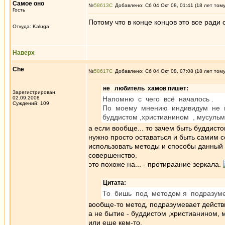
Самое оно
№
58613
Добавлено: Сб 04 Окт 08, 01:41 (18 лет том
Гость
Потому что в конце концов это все ради 
Откуда: Kaluga
Наверх
Che
№
58617
Добавлено: Сб 04 Окт 08, 07:08 (18 лет том
не любитель хамов пишет:
Зарегистрирован:
02.09.2008
Напомню с чего всё началось .
Суждений: 109
По моему мнению индивидум не 
буддистом ,христианином , мусуль
а если вообще... то зачем быть буддис
нужно просто оставаться и быть самим с
использовать методы и способы данный 
совершенство.
это похоже на... - протираание зеркала.
Цитата:
То бишь под методом я подразуме
вообще-то метод, подразумевает действ
а не бытие - буддистом ,христианином, 
или еще кем-то.