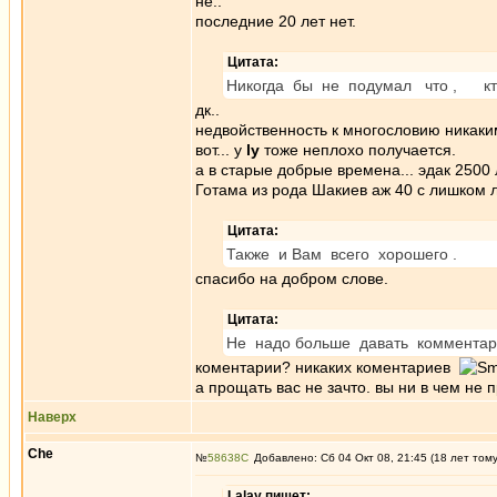
не..
последние 20 лет нет.
Цитата:
Никогда бы не подумал что , кто
дк..
недвойственность к многословию никаки
вот... у
ly
тоже неплохо получается.
а в старые добрые времена... эдак 2500 
Готама из рода Шакиев аж 40 с лишком л
Цитата:
Также и Вам всего хорошего .
спасибо на добром слове.
Цитата:
Не надо больше давать коммента
коментарии? никаких коментариев
а прощать вас не зачто. вы ни в чем не
Наверх
Che
№
58638
Добавлено: Сб 04 Окт 08, 21:45 (18 лет том
Lalay пишет: