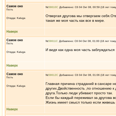
Самое оно
№
58610
Добавлено: Сб 04 Окт 08, 00:59 (18 лет том
Гость
Отвергая другова мы отвергаем себя.Отв
Откуда: Kaluga
такая же моя часть как все в мире.
Наверх
Самое оно
№
58611
Добавлено: Сб 04 Окт 08, 01:00 (18 лет тому
Гость
И видя как одна моя часть заблуждаться
Откуда: Kaluga
Наверх
Самое оно
№
58612
Добавлено: Сб 04 Окт 08, 01:06 (18 лет том
Гость
Главная причина страданий в сансаре не
Откуда: Kaluga
других.Двойственность ,по отношению к
друга.Только люди убивают просто так.
Если бы каждый переживал за другова в
Жизнь имеет смысл только если живешь 
Наверх