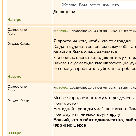
Желаю Вам всего лучшего
До встречи.
Наверх
Самое оно
№
58608
Добавлено: Сб 04 Окт 08, 00:52 (18 лет том
Гость
Я просто не хочу чтобы кто то страдал.
Откуда: Kaluga
Когда я судила в основном саму себя :эт
рамках я была очень несчастна.
Я и сейчас слегка страдаю,потому что р
ничего не делать,не вмешиваться ,не дум
Но я хочу,верней это глубокая потребнос
Наверх
Самое оно
№
58609
Добавлено: Сб 04 Окт 08, 00:57 (18 лет том
Гость
Мы все страдаем,потому что разделены д
Откуда: Kaluga
Понимаете?
Нет одной природы ума* на каждого.
Там
Поэтому мы тянемся друг к другу
Всякий, кто любит одиночество, либо 
Фрэнсис Бэкон
Наверх