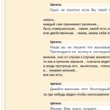
Цитата:
Одно не понятно если Вы такой пр
никого..
каждый сам принимает решение...
быть совершенным... таким, какой есть н
или двойственным... таким, каким себе
Цитата:
Нигде вы не пишите что высказыв
Претендуете на истину в последней
мнение, оно от случая к случаю меняется
то как в грязном зеркале... сначала види
а когда протрешь его.. вычистишь.. гляне
и... никаких мнений...
все как есть.
Цитата:
Давайте закончим этот бесплодный 
ты где нибудь видел чтобы непосажено
Цитата:
Желаю Вам всего лучшего.