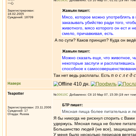
№
30595
Добавлено: Сб 10 Мар 07, 01:02 (19 лет том
一心
Жамьян пишет:
Зарегистрирован:
18.02.2005
Мясо, которое можно употреблять в 
Суждений: 18709
заказывать убийство ради того, что
животного, мясо которого он ест и 
смело, причавкивая, есть.
А по сути? Каков принцип? Куда он ведё
Жамьян пишет:
Можно сказать еще, что животное, 
некоторые заслуги и расплатившись
способное к самосовершенствованию
п о с л е д 
Так нет ведь расплаты. Есть
Наверх
Teapotter
№
30610
Добавлено: Сб 10 Мар 07, 15:39 (19 лет том
БТР пишет:
Зарегистрирован: 23.11.2006
Суждений: 17
Мясная пища более питательна и лег
Откуда: Russia
Я бы никогда не рискнул спорить с Вами
удержусь. Мясная пища не более питател
Большинство людей (не все), защищающи
У меня было несколько периодов вегетар