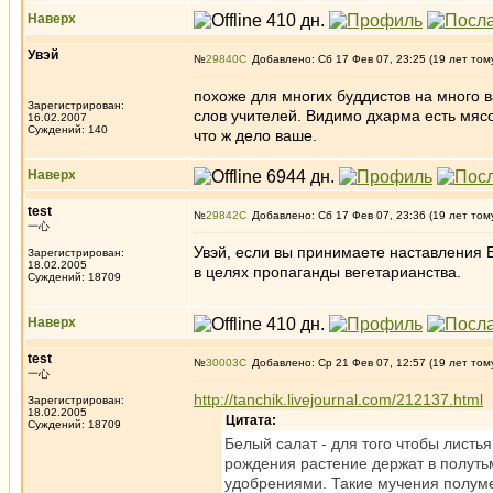
Наверх
Увэй
№
29840
Добавлено: Сб 17 Фев 07, 23:25 (19 лет том
похоже для многих буддистов на много 
Зарегистрирован:
слов учителей. Видимо дхарма есть мясо
16.02.2007
Суждений: 140
что ж дело ваше.
Наверх
test
№
29842
Добавлено: Сб 17 Фев 07, 23:36 (19 лет том
一心
Увэй, если вы принимаете наставления Б
Зарегистрирован:
18.02.2005
в целях пропаганды вегетарианства.
Суждений: 18709
Наверх
test
№
30003
Добавлено: Ср 21 Фев 07, 12:57 (19 лет том
一心
http://tanchik.livejournal.com/212137.html
Зарегистрирован:
18.02.2005
Цитата:
Суждений: 18709
Белый салат - для того чтобы листь
рождения растение держат в полутьм
удобрениями. Такие мучения полуме