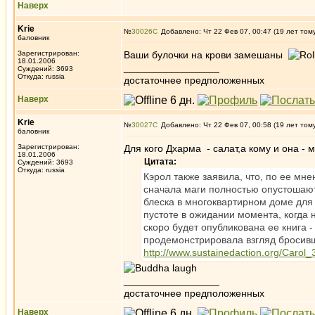
Наверх
Krie
№
30026
Добавлено: Чт 22 Фев 07, 00:47 (19 лет том
баловник
Зарегистрирован:
Ваши булочки на крови замешаны
18.01.2006
_________________
Суждений: 3693
Откуда: russia
достаточнее предположенных
Наверх
Krie
№
30027
Добавлено: Чт 22 Фев 07, 00:58 (19 лет том
баловник
Зарегистрирован:
Для кого Дхарма - салат,а кому и она - м
18.01.2006
Цитата:
Суждений: 3693
Откуда: russia
Кэрол также заявила, что, по ее мн
сначала маги полностью опустошают
блеска в многоквартирном доме для
пустоте в ожидании момента, когда 
скоро будет опубликована ее книга 
продемонстрировала взгляд бросивш
http://www.sustainedaction.org/Carol_
_________________
достаточнее предположенных
Наверх