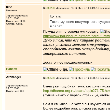
Krie
№
30029
Добавлено: Чт 22 Фев 07, 01:49 (19 лет том
баловник
Зарегистрирован:
Цитата:
18.01.2006
Суждений: 3693
Такие мучения полумертвого сущест
Откуда: russia
в салат.
Покуда они не успели мутировать
http://www.paludarium.ru/mdm/flora06.htmh
Дело в том, что все хищные растени
таких условиях меньше конкуренции
способность ловить живую добычу,
минерального питания.
_________________
достаточнее предположенных
Наверх
Archangel
№
30056
Добавлено: Чт 22 Фев 07, 21:38 (19 лет том
Зарегистрирован:
Была уже подобная тема, кто хочет може
24.07.2006
http://dharma.org.ru/board/topic271-75.htm
Суждений: 138
(лучше начать с первой страницы, чтоб
Сам я ем мясо, но хотел бы научиться об
Более подробно описал свои взгляды в 