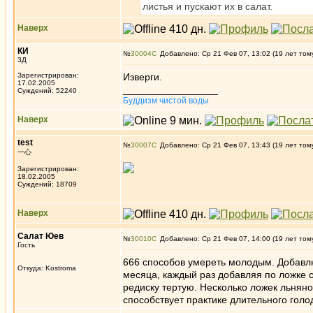
листья и пускают их в салат.
Наверх
КИ
№
30004
Добавлено: Ср 21 Фев 07, 13:02 (19 лет том
3Д
Зарегистрирован:
Изверги.
17.02.2005
_________________
Суждений: 52240
Буддизм чистой воды
Наверх
test
№
30007
Добавлено: Ср 21 Фев 07, 13:43 (19 лет том
一心
Зарегистрирован:
18.02.2005
Суждений: 18709
Наверх
Салат Юев
№
30010
Добавлено: Ср 21 Фев 07, 14:00 (19 лет том
Гость
666 способов умереть молодым. Добавлю
Откуда: Kostroma
месяца, каждый раз добавляя по ложке 
редиску тертую. Несколько ложек льнян
способствует практике длительного голод