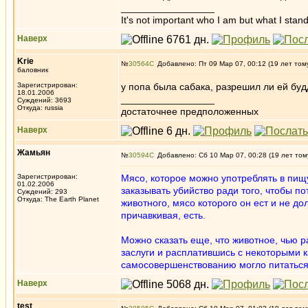
_________________
It's not important who I am but what I stand
Наверх
Krie
№
30564
Добавлено: Пт 09 Мар 07, 00:12 (19 лет том
баловник
Зарегистрирован:
у попа была сабака, разрешил ли ей бу
18.01.2006
_________________
Суждений: 3693
Откуда: russia
достаточнее предположенных
Наверх
Жамьян
№
30594
Добавлено: Сб 10 Мар 07, 00:28 (19 лет том
Зарегистрирован:
Мясо, которое можно употреблять в пищ
01.02.2006
заказывать убийство ради того, чтобы п
Суждений: 293
Откуда: The Earth Planet
животного, мясо которого он ест и не д
причавкивая, есть.
Можно сказать еще, что животное, чью 
заслуги и расплатившись с некоторыми 
самосовершенствованию могло питаться 
Наверх
test