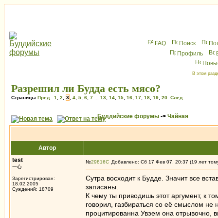
FAQ
Поиск
По
Профиль
Новы
В этом разд
Разрешил ли Будда есть мясо?
Страницы
Пред.
1
,
2
,
3
,
4
,
5
,
6
,
7
...
13
,
14
,
15
,
16
,
17
,
18
,
19
,
20
След.
Буддийские форумы
->
Чайная
Автор
test
№
29816
Добавлено: Сб 17 Фев 07, 20:37 (19 лет том
一心
Сутра восходит к Будде. Значит все вст
Зарегистрирован:
18.02.2005
записаны.
Суждений: 18709
К чему ты приводишь этот аргумент, к то
говорил, газбираться со её смыслом не н
процитированна Увэем она отрывочно, вы