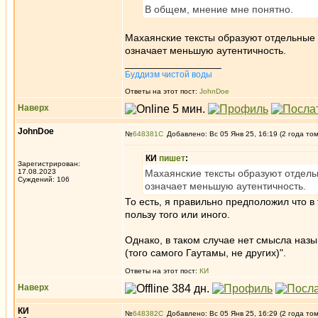
В общем, мнение мне понятно.
Махаянские тексты образуют отдельные сб
означает меньшую аутентичность.
_________________
Буддизм чистой воды
Ответы на этот пост:
JohnDoe
Наверх
JohnDoe
№
648381
Добавлено: Вс 05 Янв 25, 16:19 (2 года то
КИ
пишет
:
Зарегистрирован:
17.08.2023
Махаянские тексты образуют отдельны
Суждений: 106
означает меньшую аутентичность.
То есть, я правильно предположил что в 
пользу того или иного.
Однако, в таком случае нет смысла назы
(того самого Гаутамы, не других)".
Ответы на этот пост:
КИ
Наверх
КИ
№
648382
Добавлено: Вс 05 Янв 25, 16:29 (2 года то