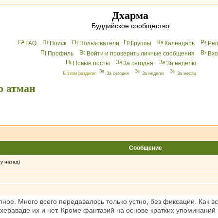
Дхарма
Буддийское сообщество
FAQ
Поиск
Пользователи
Группы
Календарь
Peг
Профиль
Войти и проверить личные сообщения
Вхo
Новые посты
За сегодня
За неделю
В этом разделе:
За сегодня
За неделю
За месяц
о атман
Сообщение
му назад)
ное. Много всего передавалось только устно, без фиксации. Как все
ераваде их и нет. Кроме фантазий на основе кратких упоминаний в