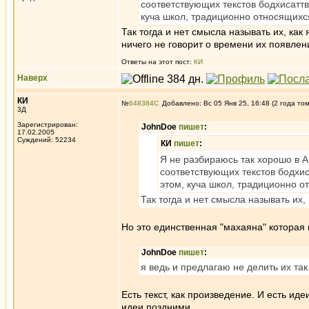
соответствующих текстов бодхисаттв
куча школ, традиционно относящихся
Так тогда и нет смысла называть их, как 
ничего не говорит о времени их появлен
Ответы на этот пост:
КИ
Наверх
КИ
№
648384
Добавлено: Вс 05 Янв 25, 16:48 (2 года то
3Д
Зарегистрирован:
JohnDoe
пишет
:
17.02.2005
Суждений: 52234
КИ
пишет
:
Я не разбираюсь так хорошо в Аг
соответствующих текстов бодхис
этом, куча школ, традиционно о
Так тогда и нет смысла называть их,
Но это единственная "махаяна" которая 
JohnDoe
пишет
:
я ведь и предлагаю не делить их так
Есть текст, как произведение. И есть ид
идеи поздними.