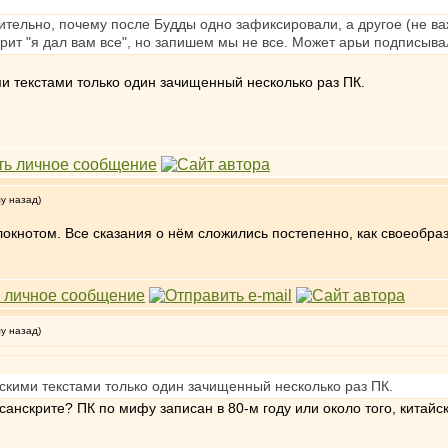
тельно, почему после Будды одно зафиксировали, а другое (не важ
орит "я дал вам все", но запишем мы не все. Может арьи подписыв
ими текстами только один зачищенный несколько раз ПК.
му назад)
локнотом. Все сказания о нём сложились постепенно, как своеобр
му назад)
ийскими текстами только один зачищенный несколько раз ПК.
 санскрите? ПК по мифу записан в 80-м году или около того, китай