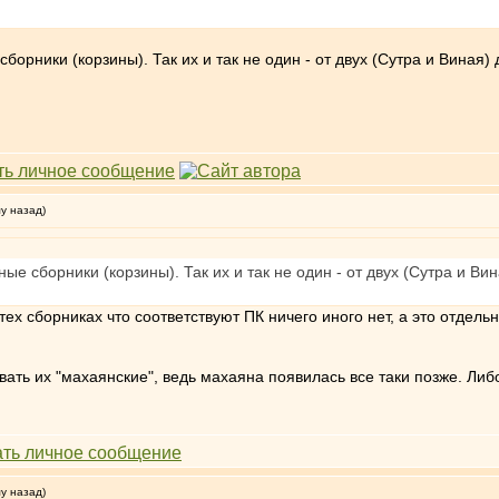
орники (корзины). Так их и так не один - от двух (Сутра и Виная)
му назад)
е сборники (корзины). Так их и так не один - от двух (Сутра и Ви
тех сборниках что соответствуют ПК ничего иного нет, а это отдель
вать их "махаянские", ведь махаяна появилась все таки позже. Либ
му назад)