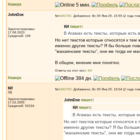
Наверх
JohnDoe
№
648378
Добавлено: Вс 05 Янв 25, 15:55 (2 года то
КИ
пишет
:
Зарегистрирован:
17.08.2023
В Агамах есть тексты, которые есть в
Суждений: 106
Но нет текстов которые относятся к тем
именно другие тексты? Я бы больше пов
"махаянские тексты", они же тогда не м
В общем, мнение мне понятно.
Ответы на этот пост:
КИ
Наверх
КИ
№
648379
Добавлено: Вс 05 Янв 25, 16:04 (2 года то
3Д
Зарегистрирован:
JohnDoe
пишет
:
17.02.2005
Суждений: 52234
КИ
пишет
:
В Агамах есть тексты, которые е
Но нет текстов которые относятся к
именно другие тексты? Я бы больше
"махаянские тексты", они же тогда 