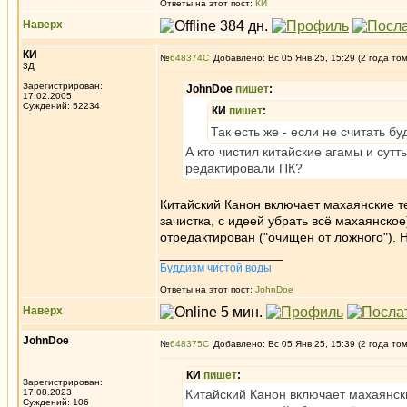
Ответы на этот пост:
КИ
Наверх
КИ
№
648374
Добавлено: Вс 05 Янв 25, 15:29 (2 года то
3Д
Зарегистрирован:
JohnDoe
пишет
:
17.02.2005
Суждений: 52234
КИ
пишет
:
Так есть же - если не считать 
А кто чистил китайские агамы и сутт
редактировали ПК?
Китайский Канон включает махаянские те
зачистка, с идеей убрать всё махаянско
отредактирован ("очищен от ложного"). Н
_________________
Буддизм чистой воды
Ответы на этот пост:
JohnDoe
Наверх
JohnDoe
№
648375
Добавлено: Вс 05 Янв 25, 15:39 (2 года то
КИ
пишет
:
Зарегистрирован:
17.08.2023
Китайский Канон включает махаянски
Суждений: 106