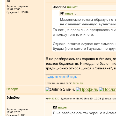
3Д
Зарегистрирован:
JohnDoe
пишет
:
17.02.2005
Суждений: 52234
КИ
пишет
:
Махаянские тексты образуют отде
не означает меньшую аутентичн
То есть, я правильно предположил чт
в пользу того или иного.
Однако, в таком случае нет смысла 
Будды (того самого Гаутамы, не друг
Я не разбираюсь так хорошо в Агамах, ч
текстов бодхисаттв. Никогда не было ни
традиционно относящихся к "хинаяне", в
_________________
Буддизм чистой воды
Ответы на этот пост:
JohnDoe
Наверх
JohnDoe
№
648383
Добавлено: Вс 05 Янв 25, 16:38 (2 года то
КИ
пишет
:
Зарегистрирован:
17.08.2023
Я не разбираюсь так хорошо в Агамах
Суждений: 106