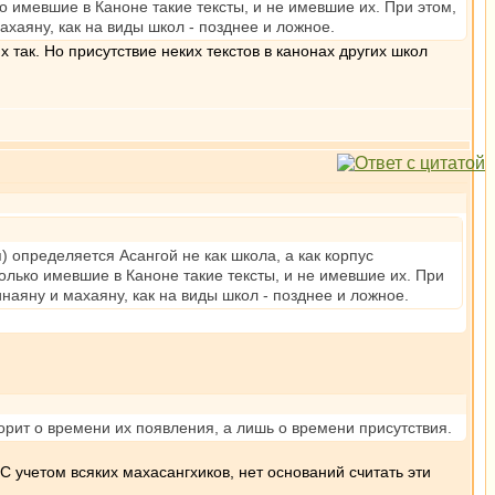
о имевшие в Каноне такие тексты, и не имевшие их. При этом,
хаяну, как на виды школ - позднее и ложное.
х так. Но присутствие неких текстов в канонах других школ
) определяется Асангой не как школа, а как корпус
олько имевшие в Каноне такие тексты, и не имевшие их. При
наяну и махаяну, как на виды школ - позднее и ложное.
оворит о времени их появления, а лишь о времени присутствия.
 С учетом всяких махасангхиков, нет оснований считать эти