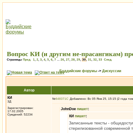
Вопрос КИ (и другим не-прасангикам) пр
Страницы
Пред.
1
,
2
,
3
,
4
,
5
,
6
,
7
...
26
,
27
,
28
,
29
,
30
,
31
,
32
,
33
След.
Буддийские форумы
->
Дискуссии
Автор
КИ
№
648371
Добавлено: Вс 05 Янв 25, 15:15 (2 года то
3Д
Зарегистрирован:
JohnDoe
пишет
:
17.02.2005
Суждений: 52234
КИ
пишет
:
Записанные тексты - общедоступ
стерилизованной современной тх