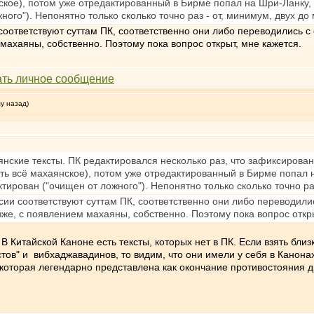
нское), потом уже отредактированный в Бирме попал на Шри-Ланку,
ого"). Непонятно только сколько точно раз - от, минимум, двух до
соответствуют суттам ПК, соответственно они либо переводились с
махаяны, собственно. Поэтому пока вопрос открыт, мне кажется.
му назад)
нские тексты. ПК редактировался несколько раз, что зафиксирован
ать всё махаянское), потом уже отредактированный в Бирме попал 
тирован ("очищен от ложного"). Непонятно только сколько точно ра
сии соответствуют суттам ПК, соответственно они либо переводилис
же, с появлением махаяны, собственно. Поэтому пока вопрос откры
. В Китайской Каноне есть тексты, которых нет в ПК. Если взять бл
тов" и вибхаджавадинов, то видим, что они имели у себя в Канона
, которая легендарно представлена как окончание противостояния д