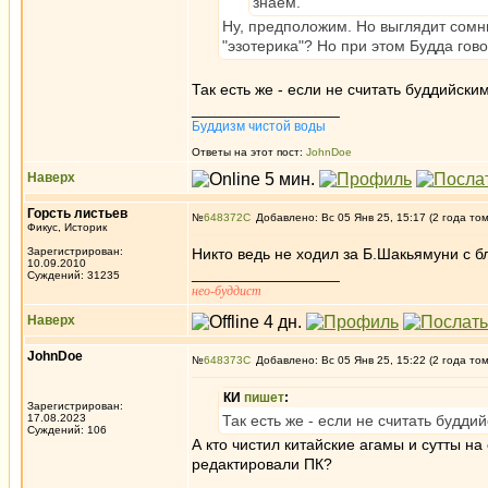
знаем.
Ну, предположим. Но выглядит сомни
"эзотерика"? Но при этом Будда гов
Так есть же - если не считать буддийск
_________________
Буддизм чистой воды
Ответы на этот пост:
JohnDoe
Наверх
Горсть листьев
№
648372
Добавлено: Вс 05 Янв 25, 15:17 (2 года то
Фикус, Историк
Зарегистрирован:
Никто ведь не ходил за Б.Шакьямуни с б
10.09.2010
_________________
Суждений: 31235
нео-буддист
Наверх
JohnDoe
№
648373
Добавлено: Вс 05 Янв 25, 15:22 (2 года то
КИ
пишет
:
Зарегистрирован:
17.08.2023
Так есть же - если не считать будд
Суждений: 106
А кто чистил китайские агамы и сутты на
редактировали ПК?