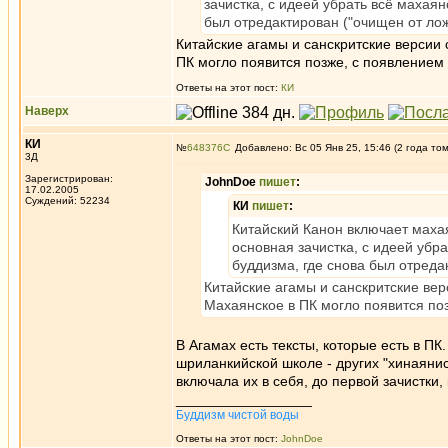
зачистка, с идеей убрать всё махая
был отредактирован ("очищен от ложн
Китайские агамы и санскритские версии 
ПК могло появится позже, с появлением 
Ответы на этот пост:
КИ
Наверх
КИ
№
648376
Добавлено: Вс 05 Янв 25, 15:46 (2 года то
3Д
Зарегистрирован:
JohnDoe
пишет
:
17.02.2005
Суждений: 52234
КИ
пишет
:
Китайский Канон включает махая
основная зачистка, с идеей убр
буддизма, где снова был отредак
Китайские агамы и санскритские вер
Махаянское в ПК могло появится поз
В Агамах есть тексты, которые есть в ПК
шриланкийской школе - других "хинаянис
включала их в себя, до первой зачистки
_________________
Буддизм чистой воды
Ответы на этот пост:
JohnDoe