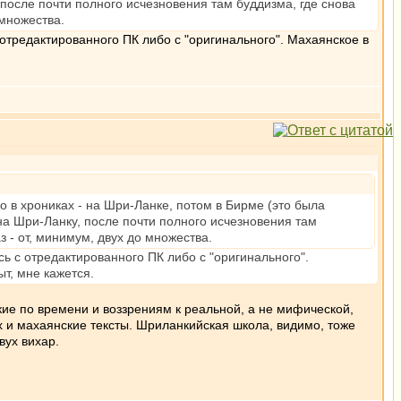
 после почти полного исчезновения там буддизма, где снова
 множества.
 отредактированного ПК либо с "оригинального". Махаянское в
о в хрониках - на Шри-Ланке, потом в Бирме (это была
на Шри-Ланку, после почти полного исчезновения там
з - от, минимум, двух до множества.
ь с отредактированного ПК либо с "оригинального".
т, мне кажется.
изкие по времени и воззрениям к реальной, а не мифической,
х и махаянские тексты. Шриланкийская школа, видимо, тоже
вух вихар.