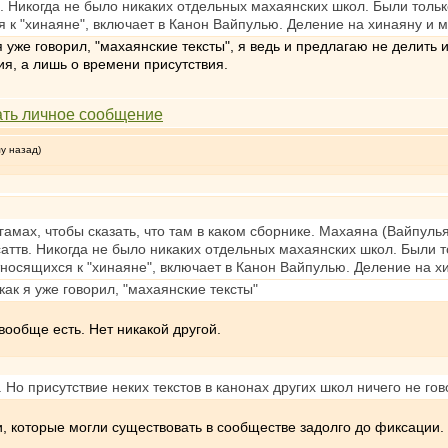
. Никогда не было никаких отдельных махаянских школ. Были тольк
 к "хинаяне", включает в Канон Вайпулью. Деление на хинаяну и ма
я уже говорил, "махаянские тексты", я ведь и предлагаю не делить и
ия, а лишь о времени присутствия.
му назад)
амах, чтобы сказать, что там в каком сборнике. Махаяна (Вайпулья
аттв. Никогда не было никаких отдельных махаянских школ. Были т
тносящихся к "хинаяне", включает в Канон Вайпулью. Деление на хи
 как я уже говорил, "махаянские тексты"
вообще есть. Нет никакой другой.
. Но присутствие неких текстов в канонах других школ ничего не г
еи, которые могли существовать в сообществе задолго до фиксации.