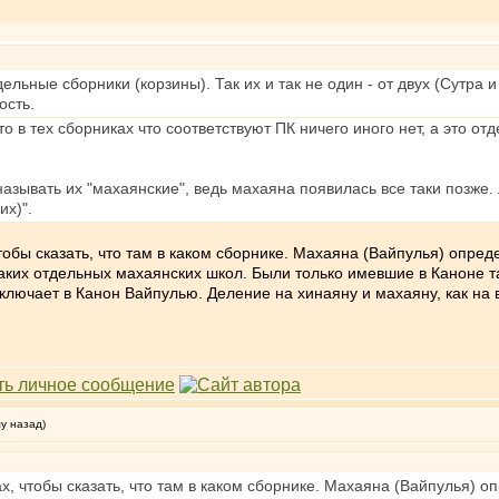
льные сборники (корзины). Так их и так не один - от двух (Сутра 
ость.
о в тех сборниках что соответствуют ПК ничего иного нет, а это о
называть их "махаянские", ведь махаяна появилась все таки позже. 
их)".
тобы сказать, что там в каком сборнике. Махаяна (Вайпулья) опред
каких отдельных махаянских школ. Были только имевшие в Каноне та
ключает в Канон Вайпулью. Деление на хинаяну и махаяну, как на 
му назад)
, чтобы сказать, что там в каком сборнике. Махаяна (Вайпулья) оп