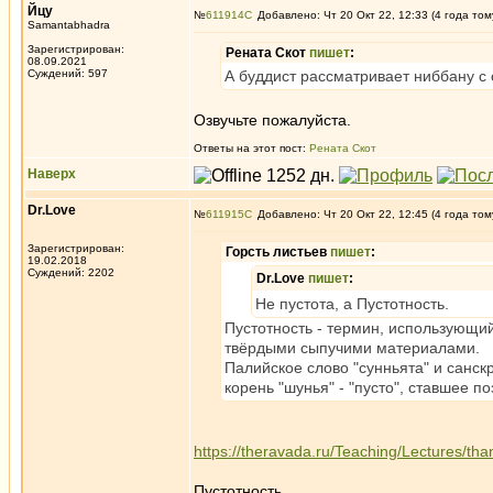
Йцу
№
611914
Добавлено: Чт 20 Окт 22, 12:33 (4 года том
Samantabhadra
Зарегистрирован:
Рената Скот
пишет
:
08.09.2021
Суждений: 597
А буддист рассматривает ниббану с 
Озвучьте пожалуйста.
Ответы на этот пост:
Рената Скот
Наверх
Dr.Love
№
611915
Добавлено: Чт 20 Окт 22, 12:45 (4 года том
Зарегистрирован:
Горсть листьев
пишет
:
19.02.2018
Суждений: 2202
Dr.Love
пишет
:
Не пустота, а Пустотность.
Пустотность - термин, использующи
твёрдыми сыпучими материалами.
Палийское слово "сунньята" и санскр
корень "шунья" - "пусто", ставшее 
https://theravada.ru/Teaching/Lectures/th
Пустотность