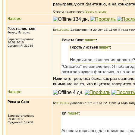
разыгравшуюся фантазию, а на конкретный
Ответы на этот пост:
Горсть листьев
Наверх
Горсть листьев
№
611910
Добавлено: Чт 20 Окт 22, 11:06 (4 года том
Фикус, Историк
Зарегистрирован:
Рената Скот
пишет
:
10.09.2010
Суждений: 31235
Горсть листьев
пишет
:
Не дочитав, заявления делаете
"Спасибо" не заявление. Я поблагод
разыгравшуюся фантазию, а на конкре
Извините, реплика была как раз к заявл
внимание на то, что в цитате говорится
Наверх
Рената Скот
№
611911
Добавлено: Чт 20 Окт 22, 11:06 (4 года том
КИ
пишет
:
Зарегистрирован:
29.09.2017
Суждений: 14208
Аспекты нирваны, для примера - рел