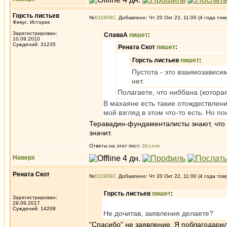
Горсть листьев
№
611908
Добавлено: Чт 20 Окт 22, 11:00 (4 года том
Фикус, Историк
Зарегистрирован:
СлаваА
пишет
:
10.09.2010
Суждений: 31235
Рената Скот
пишет
:
Горсть листьев
пишет
:
Пустота - это взаимозависи
нет.
Полагаете, что ниббана (котора
В махаяне есть такие отождествлени
мой взгляд в этом что-то есть. Но по
Теравадин-фундаменталисты знают, что в 
значит.
Ответы на этот пост:
Dr.Love
Наверх
Рената Скот
№
611909
Добавлено: Чт 20 Окт 22, 11:00 (4 года том
Горсть листьев
пишет
:
Зарегистрирован:
29.09.2017
Суждений: 14208
Не дочитав, заявления делаете?
"Спасибо" не заявление. Я поблагодарил