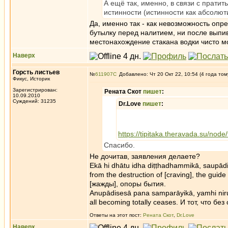
А ещё так, именно, в связи с прати
истинности (истинности как абсолю
Да, именно так - как невозможность опре
бутылку перед налитием, ни после вып
местонахождение стакана водки чисто м
Наверх
Горсть листьев
№
611907
Добавлено: Чт 20 Окт 22, 10:54 (4 года том
Фикус, Историк
Зарегистрирован:
Рената Скот
пишет
:
10.09.2010
Суждений: 31235
Dr.Love
пишет
:
https://tipitaka.theravada.su/node
Спасибо.
Не дочитав, заявления делаете?
Ekā hi dhātu idha diṭṭhadhammikā, saupādis
from the destruction of [craving], the g
[жажды], опоры бытия.
Anupādisesā pana samparāyikā, yamhi nirujjh
all becoming totally ceases. И тот, что б
Ответы на этот пост:
Рената Скот
,
Dr.Love
Наверх