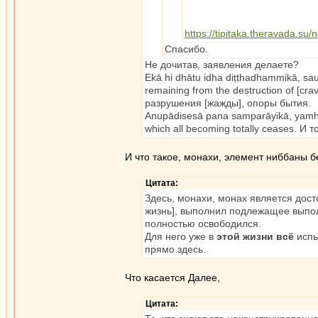
https://tipitaka.theravada.su/
Спасибо.
Не дочитав, заявления делаете?
Ekā hi dhātu idha diṭṭhadhammikā, saup
remaining from the destruction of [cr
разрушения [жажды], опоры бытия.
Anupādisesā pana samparāyikā, yamhi ni
which all becoming totally ceases. И
И что такое, монахи, элемент ниббаны б
Цитата:
Здесь, монахи, монах является дос
жизнь], выполнил подлежащее выпол
полностью освободился.
Для него уже в
этой жизни всё
испы
прямо здесь.
Что касается Далее,
Цитата: