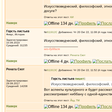
Искусствоведческий, философский, этно
досуге?
Ответы на этот пост:
КИ
Наверх
Горсть листьев
№
611912
Добавлено: Чт 20 Окт 22, 11:08 (4 года том
Фикус, Историк
Зарегистрирован:
Искусствоведческий, философский, этног
10.09.2010
_________________
Суждений: 31235
нео-буддист
Ответы на этот пост:
Рената Скот
Наверх
Рената Скот
№
611913
Добавлено: Чт 20 Окт 22, 11:52 (4 года том
Горсть листьев
пишет
:
Зарегистрирован:
29.09.2017
Искусствоведческий, философский, э
Суждений: 14208
Вот аспекты культурного и будет рассма
рассматривает ниббану с одной-единств
Ответы на этот пост:
Йцу
,
ТМ
Наверх