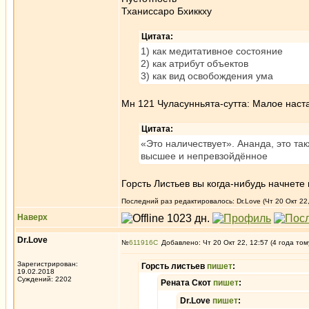
Тханиссаро Бхиккху
Цитата:
1) как медитативное состояние
2) как атрибут объектов
3) как вид освобождения ума
Мн 121 Чуласунньята-сутта: Малое наст
Цитата:
«Это наличествует». Ананда, это та
высшее и непревзойдённое
Горсть Листьев вы когда-нибудь начнет
Последний раз редактировалось: Dr.Love (Чт 20 Окт 22,
Наверх
Dr.Love
№
611916
Добавлено: Чт 20 Окт 22, 12:57 (4 года том
Зарегистрирован:
Горсть листьев
пишет
:
19.02.2018
Суждений: 2202
Рената Скот
пишет
:
Dr.Love
пишет
: