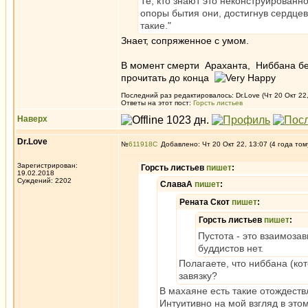
Те, кто знают это неконструирован
опоры бытия они, достигнув сердце
такие."
Знает, сопряженное с умом.
В момент смерти Араханта, Ниббана без
прочитать до конца
Последний раз редактировалось: Dr.Love (Чт 20 Окт 22,
Ответы на этот пост:
Горсть листьев
Наверх
Dr.Love
№
611918
Добавлено: Чт 20 Окт 22, 13:07 (4 года том
Зарегистрирован:
Горсть листьев
пишет
:
19.02.2018
Суждений: 2202
СлаваА
пишет
:
Рената Скот
пишет
:
Горсть листьев
пишет
:
Пустота - это взаимоза
буддистов нет.
Полагаете, что ниббана (ко
завязку?
В махаяне есть такие отождеств
Интуитивно на мой взгляд в этом