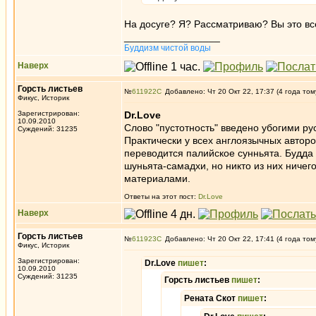
На досуге? Я? Рассматриваю? Вы это вс
_________________
Буддизм чистой воды
Наверх
Горсть листьев
№
611922
Добавлено: Чт 20 Окт 22, 17:37 (4 года том
Фикус, Историк
Зарегистрирован:
Dr.Love
10.09.2010
Слово "пустотность" введено убогими ру
Суждений: 31235
Практически у всех англоязычных авторов
переводится палийское сунньята. Будда 
шуньята-самадхи, но никто из них ничег
материалами.
Ответы на этот пост:
Dr.Love
Наверх
Горсть листьев
№
611923
Добавлено: Чт 20 Окт 22, 17:41 (4 года том
Фикус, Историк
Зарегистрирован:
Dr.Love
пишет
:
10.09.2010
Суждений: 31235
Горсть листьев
пишет
:
Рената Скот
пишет
: