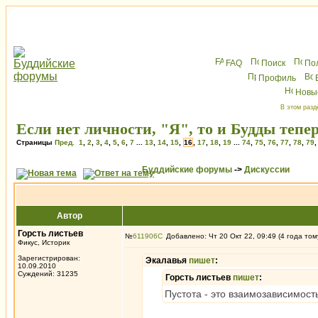
FAQ
Поиск
По
Профиль
Новы
В этом разд
Если нет личности, "Я", то и Будды тепер
Страницы
Пред.
1
,
2
,
3
,
4
,
5
,
6
,
7
...
13
,
14
,
15
,
16
,
17
,
18
,
19
...
74
,
75
,
76
,
77
,
78
,
79
Буддийские форумы
->
Дискуссии
Автор
Горсть листьев
№
611906
Добавлено: Чт 20 Окт 22, 09:49 (4 года том
Фикус, Историк
Зарегистрирован:
Экалавья
пишет
:
10.09.2010
Суждений: 31235
Горсть листьев
пишет
:
Пустота - это взаимозависимость