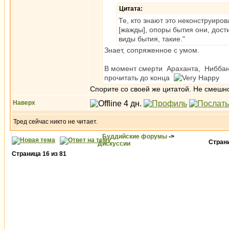
Цитата:
Те, кто знают это неконструир
[жажды], опоры бытия они, дос
виды бытия, такие."
Знает, сопряженное с умом.
В момент смерти Араханта, Ниббана
прочитать до конца
Спорите со своей же цитатой. Не смешн
Наверх
Тред сейчас никто не читает.
Буддийские форумы
->
Стран
Дискуссии
Страница
16
из
81