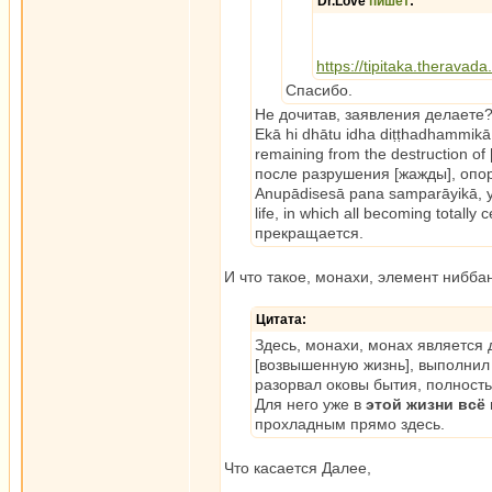
Dr.Love
пишет
:
https://tipitaka.theravad
Спасибо.
Не дочитав, заявления делаете
Ekā hi dhātu idha diṭṭhadhammikā, 
remaining from the destruction of
после разрушения [жажды], опо
Anupādisesā pana samparāyikā, yam
life, in which all becoming total
прекращается.
И что такое, монахи, элемент нибба
Цитата:
Здесь, монахи, монах является
[возвышенную жизнь], выполнил
разорвал оковы бытия, полност
Для него уже в
этой жизни всё
прохладным прямо здесь.
Что касается Далее,