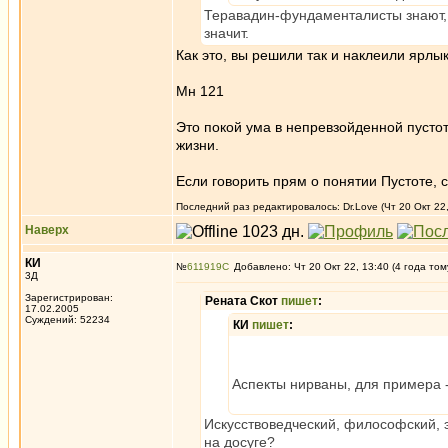
Теравадин-фундаменталисты знают, чт
значит.
Как это, вы решили так и наклеили ярлык
Мн 121
Это покой ума в непревзойденной пустот
жизни.
Если говорить прям о понятии Пустоте, 
Последний раз редактировалось: Dr.Love (Чт 20 Окт 22,
Наверх
КИ
№
611919
Добавлено: Чт 20 Окт 22, 13:40 (4 года том
3Д
Зарегистрирован:
Рената Скот
пишет
:
17.02.2005
Суждений: 52234
КИ
пишет
:
Аспекты нирваны, для примера -
Искусствоведческий, философский, 
на досуге?