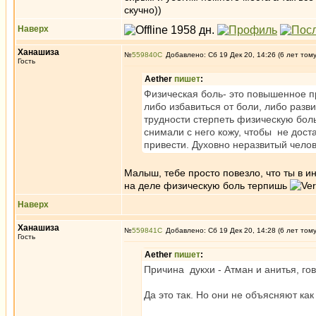
скучно))
Наверх
Ханашиза
№
559840
Добавлено: Сб 19 Дек 20, 14:26 (6 лет том
Гость
Aether
пишет
:
Физическая боль- это повышенное п
либо избавиться от боли, либо разв
трудности стерпеть физическую боль
снимали с него кожу, чтобы не дос
привести. Духовно неразвитый челов
Малыш, тебе просто повезло, что ты в ин
на деле физическую боль терпишь
Наверх
Ханашиза
№
559841
Добавлено: Сб 19 Дек 20, 14:28 (6 лет том
Гость
Aether
пишет
:
Причина дукхи - Атман и анитья, го
Да это так. Но они не объясняют как