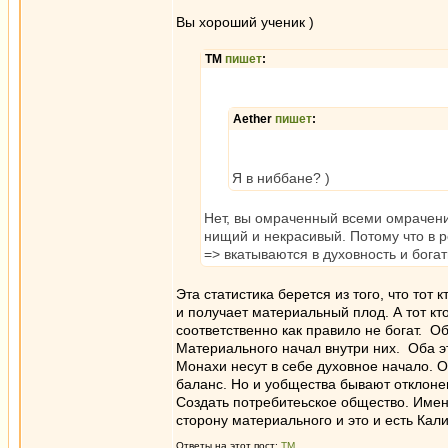
Вы хороший ученик )
ТМ
пишет
:
Aether
пишет
:
Я в ниббане? )
Нет, вы омраченный всеми омрачения
нищий и некрасивый. Потому что в р
=> вкатываются в духовность и богат
Эта статистика берется из того, что тот 
и получает материальный плод. А тот кт
соответственно как правило не богат. О
Материального начал внутри них. Оба э
Монахи несут в себе духовное начало. 
баланс. Но и уобщества бывают отклоне
Создать потребитеьское общество. Именн
сторону материального и это и есть Кал
Ответы на этот пост:
ТМ