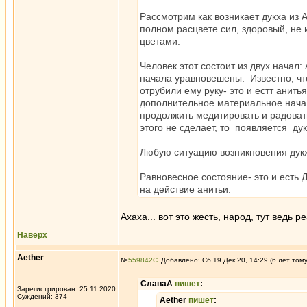
Рассмотрим как возникает дукха из 
полном расцвете сил, здоровый, не
цветами.
Человек этот состоит из двух начал:
начала уравновешены. Известно, что
отрубили ему руку- это и естт анить
дополнительное материальное начал
продолжить медитировать и радовать
этого не сделает, то появляется дук
Любую ситуацию возникновения дук
Равновесное состояние- это и есть 
на действие анитьи.
Ахаха... вот это жесть, народ, тут ведь
Наверх
Aether
№
559842
Добавлено: Сб 19 Дек 20, 14:29 (6 лет том
СлаваА
пишет
:
Зарегистрирован: 25.11.2020
Суждений: 374
Aether
пишет
: