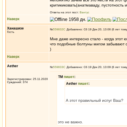
непонятно зачем все это нести на этот
критикиковать(анатмаваду, пустотность и 
Ответы на этот пост:
Вантус
Наверх
Ханашизе
№
559832
Добавлено: Сб 19 Дек 20, 13:06 (6 лет том
Гость
Мне даже интересно стало - когда этот
что подобные болтуны мигом забывают с
)
Наверх
Aether
№
559833
Добавлено: Сб 19 Дек 20, 13:09 (6 лет том
ТМ
пишет
:
Зарегистрирован: 25.11.2020
Суждений: 374
Aether
пишет
:
А этот правильный испуг Ваш?
это не важно.