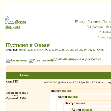
FAQ
Поиск
По
Профиль
Новы
В этом разд
Пустыня и Океан
Страницы
Пред.
1
,
2
,
3
,
4
,
5
,
6
,
7
,
8
,
9
,
10
...
25
,
26
,
27
,
28
,
29
,
30
,
31
,
32
След.
Буддийские форумы
->
Дискуссии
Автор
crac333
№
559831
Добавлено: Сб 19 Дек 20, 13:03 (6 лет том
Вантус
пишет
:
Зарегистрирован:
16.04.2012
Aether
пишет
:
Суждений: 2316
Вантус
пишет
:
Aether
пишет
: