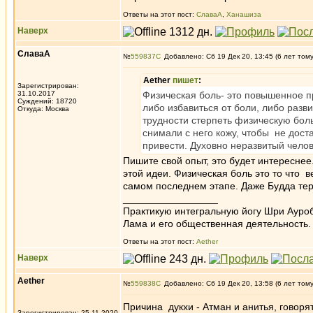
Ответы на этот пост:
СлаваА
,
Ханашиза
Наверх
СлаваА
№
559837
Добавлено: Сб 19 Дек 20, 13:45 (6 лет том
Aether
пишет
:
Зарегистрирован:
31.10.2017
Физическая боль- это повышенное п
Суждений: 18720
либо избавиться от боли, либо разв
Откуда: Москва
трудности стерпеть физическую боль
снимали с него кожу, чтобы не дос
привести. Духовно неразвитый челов
Пишите свой опыт, это будет интереснее.
этой идеи. Физическая боль это то что 
самом последнем этапе. Даже Будда терп
_________________
Практикую интегральную йогу Шри Ауроб
Лама и его общественная деятельность.
Ответы на этот пост:
Aether
Наверх
Aether
№
559838
Добавлено: Сб 19 Дек 20, 13:58 (6 лет том
Причина дукхи - Атман и анитья, говоря
Зарегистрирован: 25.11.2020