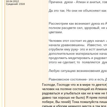
16.04.2012
Причина дукхи - Атман и анитья, го
Суждений: 2316
Да это так. Но они не объясняют как
Рассмотрим как возникает дукха из 
полном расцвете сил, здоровый, не
цветами.
Человек этот состоит из двух начал:
начала уравновешены. Известно, что
отрубили ему руку- это и естт анить
дополнительное материальное начал
продолжить медитировать и радовать
этого не сделает, то появляется дук
Любую ситуацию возникновения дук
Равновесное состояние- это и есть 
Господи, Господе что ж в мире то деетс
человек на поляне состоящий из Атмана 
радоваться и улыбаться как ни в чем не 
давно так хорошо не было) Я прям попой
побери, Вы гений) Тока пожалуйста пиши
сирым и убогим немного места а так все