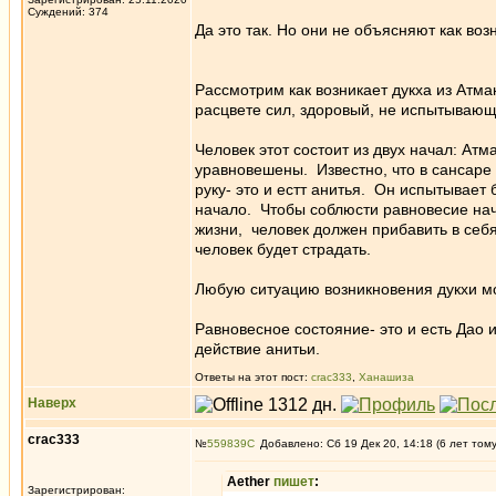
Суждений: 374
Да это так. Но они не объясняют как воз
Рассмотрим как возникает дукха из Атма
расцвете сил, здоровый, не испытывающ
Человек этот состоит из двух начал: Атм
уравновешены. Известно, что в сансаре
руку- это и естт анитья. Он испытывает
начало. Чтобы соблюсти равновесие нач
жизни, человек должен прибавить в себя
человек будет страдать.
Любую ситуацию возникновения дукхи м
Равновесное состояние- это и есть Дао 
действие анитьи.
Ответы на этот пост:
crac333
,
Ханашиза
Наверх
crac333
№
559839
Добавлено: Сб 19 Дек 20, 14:18 (6 лет том
Aether
пишет
:
Зарегистрирован: