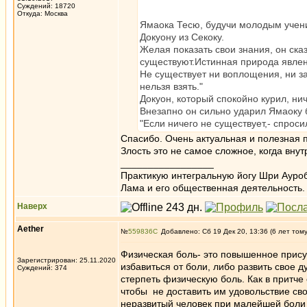
Суждений: 18720
Откуда: Москва
Ямаока Тесю, будучи молодым учени
Докуону из Секоку.
Желая показать свои знания, он сказ
существуют.Истинная природа явлен
Не существует ни воплощения, ни за
нельзя взять."
Докуон, который спокойно курил, нич
Внезапно он сильно ударил Ямаоку 
"Если ничего не существует,- спросил
Спасибо. Очень актуальная и полезная пр
Злость это не самое сложное, когда вну
_________________
Практикую интегральную йогу Шри Ауроб
Лама и его общественная деятельность.
Наверх
Aether
№
559836
Добавлено: Сб 19 Дек 20, 13:36 (6 лет том
Физическая боль- это повышенное прису
Зарегистрирован: 25.11.2020
избавиться от боли, либо развить свое 
Суждений: 374
стерпеть физическую боль. Как в притче
чтобы не доставить им удовольствие св
неразвитый человек при малейшей боли н