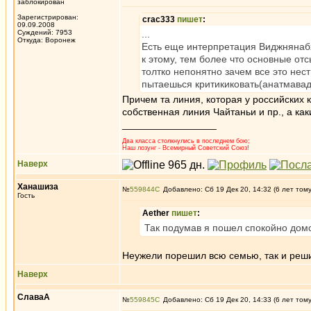
заблокирован
Зарегистрирован:
crac333
пишет
:
09.09.2008
Суждений: 7953
...
Откуда: Воронеж
Есть еще интерпретация Виджнянабхи
к этому, тем более что основные о
толтко непонятно зачем все это нес
пытаешься критикиковать(анатмаваду,
Причем та линия, которая у российских к
собственная линия Чайтаньи и пр., а ка
_________________
Два класса столкнулись в последнем бою;
Наш лозунг - Всемирный Советский Союз!
Наверх
Ханашиза
№
559844
Добавлено: Сб 19 Дек 20, 14:32 (6 лет том
Гость
Aether
пишет
:
Так подумав я пошел спокойно домо
Неужели порешил всю cемью, так и реши
Наверх
СлаваА
№
559845
Добавлено: Сб 19 Дек 20, 14:33 (6 лет том