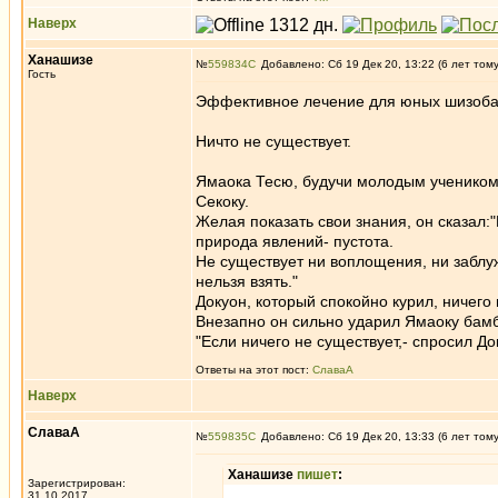
Наверх
Ханашизе
№
559834
Добавлено: Сб 19 Дек 20, 13:22 (6 лет том
Гость
Эффективное лечение для юных шизоба
Ничто не существует.
Ямаока Тесю, будучи молодым учеником 
Секоку.
Желая показать свои знания, он сказал:
природа явлений- пустота.
Не существует ни воплощения, ни заблуж
нельзя взять."
Докуон, который спокойно курил, ничего 
Внезапно он сильно ударил Ямаоку бамб
"Если ничего не существует,- спросил Док
Ответы на этот пост:
СлаваА
Наверх
СлаваА
№
559835
Добавлено: Сб 19 Дек 20, 13:33 (6 лет том
Ханашизе
пишет
:
Зарегистрирован:
31.10.2017