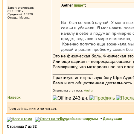
Aether
пишет
:
Зарегистрирован:
31.10.2017
Суждений: 18720
Откуда: Москва
Вот был со мной случай. У меня вы
семьи и убежали. Я мог начать плака
началу в себе и подумал примерно 
придет, ведь все в мире изменчиво, 
Конечно попутно еще возникала мы
домой и решил проблему семьи без э
Это не физическая боль. Физическая это,
Или еще вариант - непрекращающаяся ди
Рамакришну, что материальное это иллю
_________________
Практикую интегральную йогу Шри Ауроб
Лама и его общественная деятельность.
Ответы на этот пост:
Aether
Наверх
Тред сейчас никто не читает.
Буддийские форумы
->
Дискуссии
Страница
7
из
32