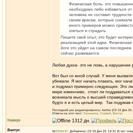
Физическая боль- это повышенн
необходимо либо избавиться от 
человека не составит трудности
своим врагам, которые снимали 
много примеров можно привести
злиться и страдать.
Пишите свой опыт, это будет интерес
реализацией этой идеи. Физическая 
йоге это уйдет на самом последнем э
сейчас развивается.
Любая дукха- это не ложь, а нарушение
Вот был со мной случай. У меня выхват
убежали. Я мог начать плакать, мог нача
и подумал примерно следующее: Это лишь
мире изменчиво, стоит ли поддаваться 
возникала мысль о высшей справедливос
будто я и есть целый мир. Так подумав 
Последний раз редактировалось: Aether (Сб 19 Дек 20, 
Ответы на этот пост:
Ханашиза
,
СлаваА
,
Вантус
Наверх
Вантус
№
559843
Добавлено: Сб 19 Дек 20, 14:31 (6 лет том