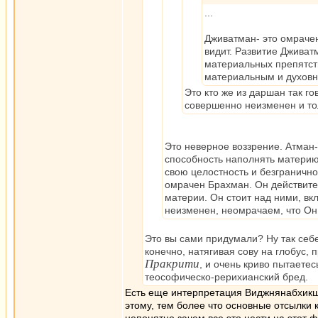
...
Дживатман- это омраче
видит. Развитие Дживат
материальных препятст
материальным и духов
Это кто же из даршан так г
совершенно неизменен и т
Это неверное воззрение. Атман-
способность наполнять материю,
свою целостность и безграничн
омрачен Брахман. Он действител
материи. Он стоит над ними, вкл
неизменен, неомрачаем, что Он 
Это вы сами придумали? Ну так себе
конечно, натягивая сову на глобус,
Пракрити
, и очень криво пытаетес
теософическо-рерихианский бред.
Есть еще интерпретация Виджнянабхикшу т
этому, тем более что основные отсылки