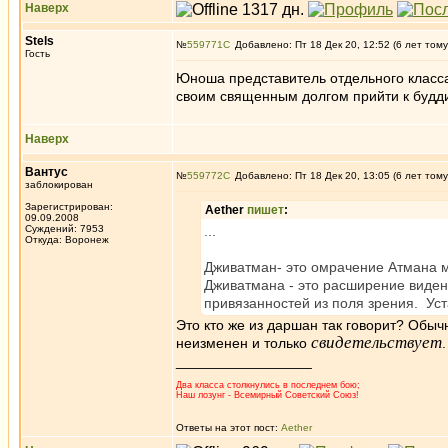
Наверх
Stels
№
559771
Добавлено: Пт 18 Дек 20, 12:52 (6 лет тому
Гость
Юноша представитель отдельного класса
своим священным долгом прийти к будди
Наверх
Вантус
№
559772
Добавлено: Пт 18 Дек 20, 13:05 (6 лет тому
заблокирован
Зарегистрирован:
Aether
пишет
:
09.09.2008
Суждений: 7953
...
Откуда: Воронеж
Дживатман- это омрачение Атмана м
Дживатмана - это расширение виден
привязанностей из поля зрения. У
Это кто же из даршан так говорит? Обы
свидетельствует
неизменен и только
_________________
Два класса столкнулись в последнем бою;
Наш лозунг - Всемирный Советский Союз!
Ответы на этот пост:
Aether