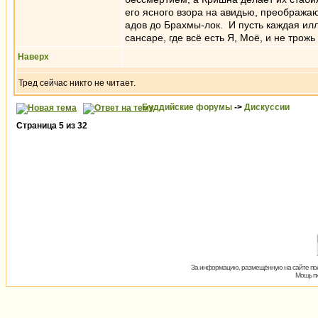
его ясного взора на авидью, преображ
адов до Брахмы-лок. И пусть каждая ил
сансаре, где всё есть Я, Моё, и не трожь
Наверх
Тред сейчас никто не читает.
Буддийские форумы
->
Дискуссии
Страница
5
из
32
За информацию, размещённую на сайте пол
Мощь пх