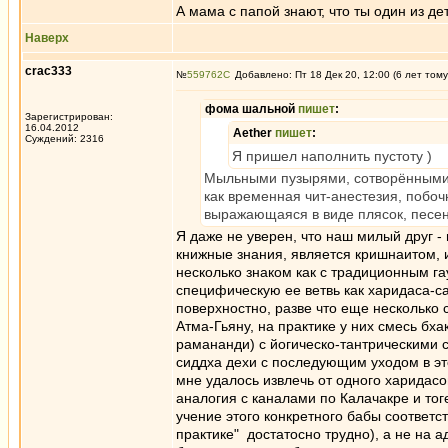
А мама с папой знают, что ты один из 
Наверх
crac333
№
559762
Добавлено: Пт 18 Дек 20, 12:00 (6 лет тому
фома шальной
пишет
:
Зарегистрирован:
16.04.2012
Aether
пишет
:
Суждений: 2316
Я пришел наполнить пустоту )
Мыльными пузырями, сотворёнными и
как временная чит-анестезия, побо
выражающаяся в виде плясок, песен
Я даже не уверен, что наш милый друг 
книжные знания, является кришнаитом, 
несколько знаком как с традиционным г
специфическую ее ветвь как харидаса-с
поверхностно, разве что еще несколько 
Атма-Гьяну, на практике у них смесь бх
рамананди) с йогическо-тантрическими 
сиддха дехи с последующим уходом в эт
мне удалось извлечь от одного харидасо
аналогия с каналами по Калачакре и тоге
учение этого конкретного бабы соответс
практике" достатосно трудно), а не на а