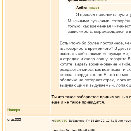
фома шальной
пишет
:
Aether
пишет
:
Я пришел наполнить пустоту
Мыльными пузырями, сотворённы
только, как временная чит-ане
зависимость, выражающаяся в в
Есть что-либо более постоянное, ч
иллюзорность временного? В детств
осознать себя такими же пузырями, т
я страдаю и скоро лопну, говорите В
хотите видеть возникновение и гибе
рождаются миры, как возникают и с
страха, твердя: это не Я, это не мое
оболочке не потеряет страх, пока кт
выдувающий и выдуваемый, лопающи
Ты что такое забористое принимаешь в 
еще и не такое привидится.
Наверх
crac333
№
559768
Добавлено: Пт 18 Дек 20, 12:41 (6 лет тому
[quote=Aether#559766]