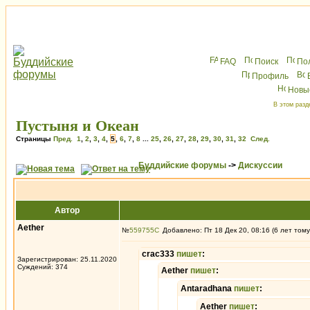
FAQ
Поиск
По
Профиль
Новы
В этом разд
Пустыня и Океан
Страницы
Пред.
1
,
2
,
3
,
4
,
5
,
6
,
7
,
8
...
25
,
26
,
27
,
28
,
29
,
30
,
31
,
32
След.
Буддийские форумы
->
Дискуссии
Автор
Aether
№
559755
Добавлено: Пт 18 Дек 20, 08:16 (6 лет тому
crac333
пишет
:
Зарегистрирован: 25.11.2020
Суждений: 374
Aether
пишет
:
Antaradhana
пишет
:
Aether
пишет
: