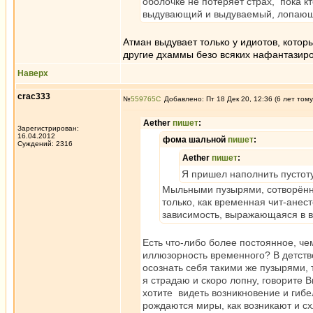
оболочке не потеряет страх, пока кт
выдувающий и выдуваемый, лопающи
Атман выдувает только у идиотов, котор
другие дхаммы безо всяких нафантазир
Наверх
crac333
№
559765
Добавлено: Пт 18 Дек 20, 12:36 (6 лет тому
Aether
пишет
:
Зарегистрирован:
16.04.2012
фома шальной
пишет
:
Суждений: 2316
Aether
пишет
:
Я пришел наполнить пустоту
Мыльными пузырями, сотворённы
только, как временная чит-ане
зависимость, выражающаяся в в
Есть что-либо более постоянное, ч
иллюзорность временного? В детств
осознать себя такими же пузырями, т
я страдаю и скоро лопну, говорите В
хотите видеть возникновение и гибе
рождаются миры, как возникают и с