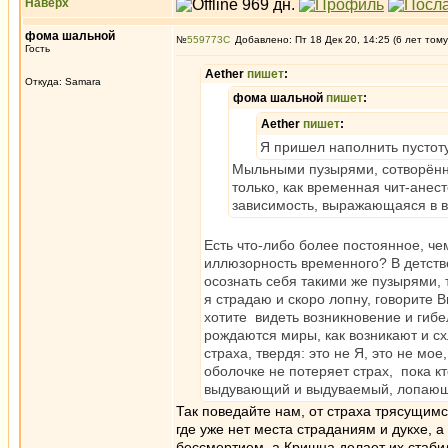
Наверх
фома шальной
№
559773
Добавлено: Пт 18 Дек 20, 14:25 (6 лет тому
Гость
Aether
пишет
:
Откуда: Samara
фома шальной
пишет
:
Aether
пишет
:
Я пришел наполнить пустоту
Мыльными пузырями, сотворённы
только, как временная чит-ане
зависимость, выражающаяся в в
Есть что-либо более постоянное, ч
иллюзорность временного? В детств
осознать себя такими же пузырями, т
я страдаю и скоро лопну, говорите В
хотите видеть возникновение и гибе
рождаются миры, как возникают и с
страха, твердя: это не Я, это не мое
оболочке не потеряет страх, пока кт
выдувающий и выдуваемый, лопающи
Так поведайте нам, от страха трясущимс
где уже нет места страданиям и дукхе, 
бессмертием, а Кришна делает их стаб