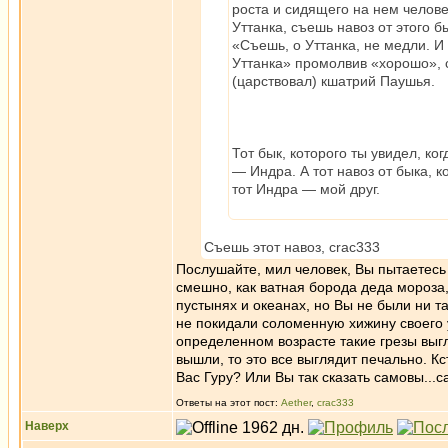
роста и сидящего на нем человек
Уттанка, съешь навоз от этого б
«Съешь, о Уттанка, не медли. И 
Уттанка» промолвив «хорошо», съ
(царствовал) кшатрий Паушья.
Тот бык, которого ты увидел, ког
— Индра. А тот навоз от быка, 
тот Индра — мой друг.
Съешь этот навоз, crac333
Послушайте, мил человек, Вы пытаетесь 
смешно, как ватная борода деда мороза,
пустынях и океанах, но Вы не были ни т
не покидали соломенную хижину своего у
определенном возрасте такие грезы выгл
вышли, то это все выглядит печально. Кс
Вас Гуру? Или Вы так сказать самовы...
Ответы на этот пост:
Aether
,
crac333
Наверх