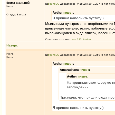
фома шальной
№
559759
Добавлено: Пт 18 Дек 20, 10:37 (6 лет тому
Гость
Aether
пишет
:
Откуда: Samara
Я пришел наполнить пустоту )
Мыльными пузырями, сотворёнными из Пур
временная чит-анестезия, побочные эфф
выражающаяся в виде плясок, песен и с
Ответы на этот пост:
crac333
,
Aether
Наверх
Here
№
559760
Добавлено: Пт 18 Дек 20, 10:59 (6 лет тому
Гость
Aether
пишет
:
Antaradhana
пишет
:
Aether
пишет
:
На кришнаитском форуме ник
заблуждении.
Признали, что пришли сюда про
Я пришел наполнить пустоту )