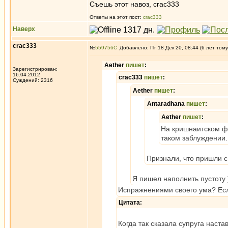
Съешь этот навоз, crac333
Ответы на этот пост:
crac333
Наверх
crac333
№
559756
Добавлено: Пт 18 Дек 20, 08:44 (6 лет тому
Aether
пишет
:
Зарегистрирован:
16.04.2012
crac333
пишет
:
Суждений: 2316
Aether
пишет
:
Antaradhana
пишет
:
Aether
пишет
:
На кришнаитском фо
таком заблуждении.
Признали, что пришли 
Я пишел наполнить пустоту 
Испражнениями своего ума? Есл
Цитата:
Когда так сказала супруга наста