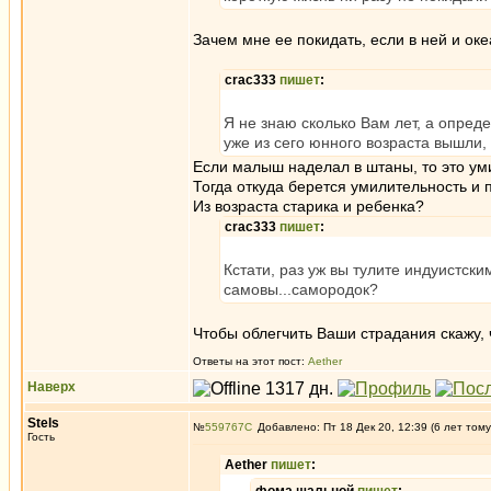
Зачем мне ее покидать, если в ней и ок
crac333
пишет
:
Я не знаю сколько Вам лет, а опред
уже из сего юнного возраста вышли, 
Если малыш наделал в штаны, то это ум
Тогда откуда берется умилительность и 
Из возраста старика и ребенка?
crac333
пишет
:
Кстати, раз уж вы тулите индуистски
самовы...самородок?
Чтобы облегчить Ваши страдания скажу, 
Ответы на этот пост:
Aether
Наверх
Stels
№
559767
Добавлено: Пт 18 Дек 20, 12:39 (6 лет тому
Гость
Aether
пишет
: