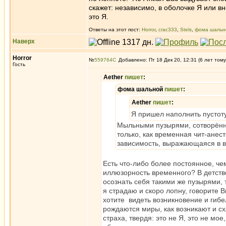
скажет: независимо, в оболочке Я или 
это Я.
Ответы на этот пост:
Horror
,
crac333
,
Stels
,
фома шальн
Наверх
Horror
№
559764
Добавлено: Пт 18 Дек 20, 12:31 (6 лет тому
Гость
Aether
пишет
:
фома шальной
пишет
:
Aether
пишет
:
Я пришел наполнить пустоту
Мыльными пузырями, сотворённы
только, как временная чит-ане
зависимость, выражающаяся в в
Есть что-либо более постоянное, ч
иллюзорность временного? В детств
осознать себя такими же пузырями, т
я страдаю и скоро лопну, говорите В
хотите видеть возникновение и гибе
рождаются миры, как возникают и с
страха, твердя: это не Я, это не мое