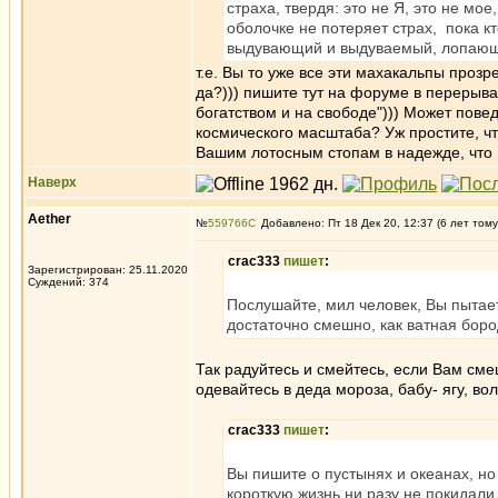
страха, твердя: это не Я, это не мое
оболочке не потеряет страх, пока кт
выдувающий и выдуваемый, лопающи
т.е. Вы то уже все эти махакальпы прозр
да?))) пишите тут на форуме в перерыва
богатством и на свободе"))) Может пов
космического масштаба? Уж простите, чт
Вашим лотосным стопам в надежде, что 
Наверх
Aether
№
559766
Добавлено: Пт 18 Дек 20, 12:37 (6 лет тому
crac333
пишет
:
Зарегистрирован: 25.11.2020
Суждений: 374
Послушайте, мил человек, Вы пытает
достаточно смешно, как ватная боро
Так радуйтесь и смейтесь, если Вам смеш
одевайтесь в деда мороза, бабу- ягу, вол
crac333
пишет
:
Вы пишите о пустынях и океанах, но
короткую жизнь ни разу не покидали