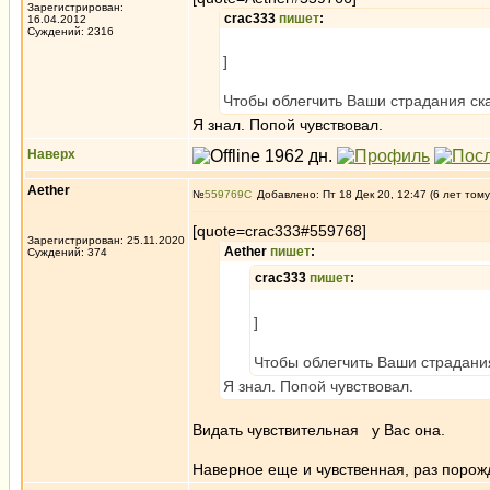
Зарегистрирован:
crac333
пишет
:
16.04.2012
Суждений: 2316
]
Чтобы облегчить Ваши страдания ска
Я знал. Попой чувствовал.
Наверх
Aether
№
559769
Добавлено: Пт 18 Дек 20, 12:47 (6 лет тому
[quote=crac333#559768]
Зарегистрирован: 25.11.2020
Aether
пишет
:
Суждений: 374
crac333
пишет
:
]
Чтобы облегчить Ваши страдания
Я знал. Попой чувствовал.
Видать чувствительная у Вас она.
Наверное еще и чувственная, раз порожд