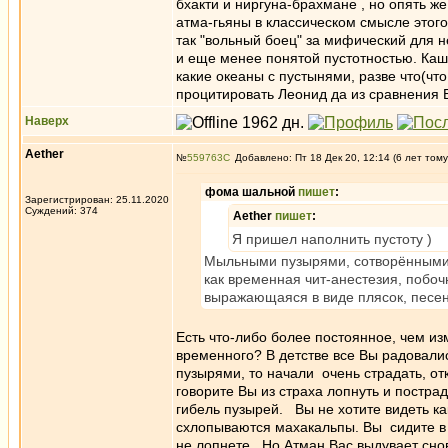
бхакти и ниргуна-брахмане , но опять ж
атма-гьяны в классическом смысле этого 
так "вольный боец" за мифический для 
и еще менее понятой пустотностью. Каша
какие океаны с пустынями, разве что(чт
процитировать Леонид да из сравнения 
Наверх
Aether
№
559763
Добавлено: Пт 18 Дек 20, 12:14 (6 лет тому
фома шальной
пишет
:
Зарегистрирован: 25.11.2020
Суждений: 374
Aether
пишет
:
Я пришел наполнить пустоту )
Мыльными пузырями, сотворёнными и
как временная чит-анестезия, побо
выражающаяся в виде плясок, песен
Есть что-либо более постоянное, чем и
временного? В детстве все Вы радовали
пузырями, то начали очень страдать, отк
говорите Вы из страха лопнуть и пострад
гибель пузырей. Вы не хотите видеть ка
схлопываются махакальпы. Вы сидите в св
не лопнете. Но Атман Вас выдувает снова