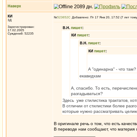
Наверх
КИ
№
523652
Добавлено: Пт 17 Янв 20, 17:52 (7 лет том
3Д
Зарегистрирован:
В.Н.
пишет
:
17.02.2005
Суждений: 52235
КИ
пишет
:
В.Н.
пишет
:
КИ
пишет
:
А "одинарна" - что там?
екавидхам
А, спасибо. То есть, перечислен
разгадываться?
Здесь уже стилистика трактатов, хот
В отличии от стилистики более разг
которые нужно рассматривать целико
В оригинале речь о том, что есть качест
В переводе нам сообщают, что материя 
_________________