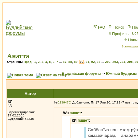
FAQ
Поиск
По
Профиль
Новы
В этом разд
Анатта
Страницы
Пред.
1
,
2
,
3
,
4
,
5
,
6
,
7
...
87
,
88
,
89
,
90
,
91
,
92
,
93
...
292
,
293
,
294
,
295
,
2
Буддийские форумы
->
Южный буддизм
Автор
КИ
№
523647
Добавлено: Пт 17 Янв 20, 17:32 (7 лет том
3Д
Зарегистрирован:
Wu
пишет
:
17.02.2005
Суждений: 52235
КИ
пишет
:
Саббан̃ ча пан' етам̣ рӯ
ка̄ма̄вачарам̣, ана̄р