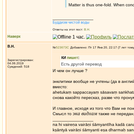
Matter is thus one-fold. When conc
_________________
Буддизм чистой воды
Ответы на этот пост:
В.Н.
Наверх
В.Н.
№
523673
Добавлено: Пт 17 Янв 20, 22:17 (7 лет том
КИ
пишет
:
Зарегистрирован:
04.06.2019
Есть другой перевод
Суждений: 518
И чем он лучше ?
энклитики вообще не учтены (да в англий
вместо:
ahetukaṃ sappaccayaṃ sāsavaṃ saṅkha
снова какойто пересказ, разве что про
И главное, исходя из того что Вам не п
эка видхам
Смысл то
также не передан,
_________________
na hi vaireṇa vairāṇi śāmyantīha kadā cana
kṣāntyā vairāṇi śāmyanti eṣa dharmaḥ san