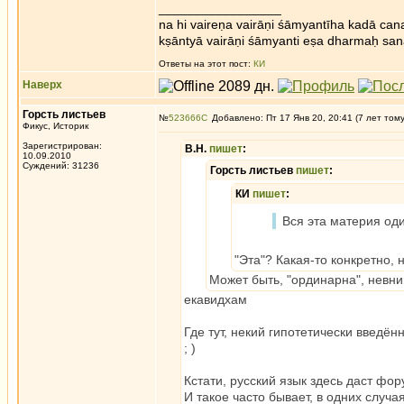
_________________
na hi vaireṇa vairāṇi śāmyantīha kadā cana
kṣāntyā vairāṇi śāmyanti eṣa dharmaḥ san
Ответы на этот пост:
КИ
Наверх
Горсть листьев
№
523666
Добавлено: Пт 17 Янв 20, 20:41 (7 лет том
Фикус, Историк
Зарегистрирован:
В.Н.
пишет
:
10.09.2010
Суждений: 31236
Горсть листьев
пишет
:
КИ
пишет
:
Вся эта материя од
"Эта"? Какая-то конкретно, 
Может быть, "ординарна", невн
екавидхам
Где тут, некий гипотетически введё
; )
Кстати, русский язык здесь даст фор
И такое часто бывает, в одних случ