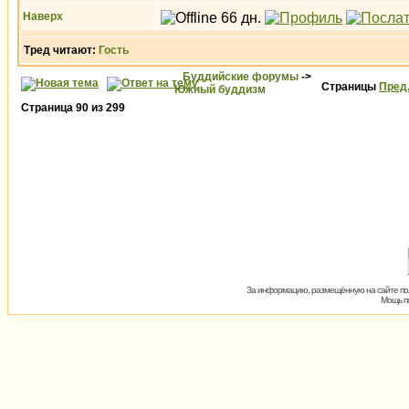
Наверх
Тред читают:
Гость
Буддийские форумы
->
Страницы
Пред
Южный буддизм
Страница
90
из
299
За информацию, размещённую на сайте пол
Мощь пх