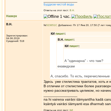
_________________
Буддизм чистой воды
Ответы на этот пост:
В.Н.
Наверх
В.Н.
№
523651
Добавлено: Пт 17 Янв 20, 17:50 (7 лет том
КИ
пишет
:
Зарегистрирован:
04.06.2019
В.Н.
пишет
:
Суждений: 518
КИ
пишет
:
А "одинарна" - что там?
екавидхам
А, спасибо. То есть, перечисленные 
Здесь уже стилистика трактатов, хоть и 
В отличии от стилистики более разговор
нужно рассматривать целиком, но начина
_________________
na hi vaireṇa vairāṇi śāmyantīha kadā cana
kṣāntyā vairāṇi śāmyanti eṣa dharmaḥ san
Ответы на этот пост:
КИ