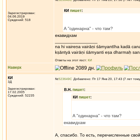
КИ
пишет
:
Зарегистрирован:
04.06.2019
Суждений: 518
А "одинарна" - что там?
екавидхам
_________________
na hi vaireṇa vairāṇi śāmyantīha kadā cana
kṣāntyā vairāṇi śāmyanti eṣa dharmaḥ san
Ответы на этот пост:
КИ
Наверх
КИ
№
523649
Добавлено: Пт 17 Янв 20, 17:43 (7 лет том
3Д
Зарегистрирован:
В.Н.
пишет
:
17.02.2005
Суждений: 52235
КИ
пишет
:
А "одинарна" - что там?
екавидхам
А, спасибо. То есть, перечисленные свой