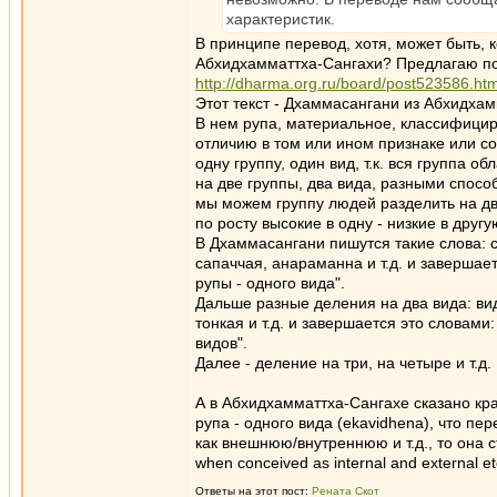
характеристик.
В принципе перевод, хотя, может быть, 
Абхидхамматтха-Сангахи? Предлагаю пос
http://dharma.org.ru/board/post523586.h
Этот текст - Дхаммасангани из Абхидха
В нем рупа, материальное, классифицир
отличию в том или ином признаке или со
одну группу, один вид, т.к. вся группа 
на две группы, два вида, разными спос
мы можем группу людей разделить на дв
по росту высокие в одну - низкие в другую
В Дхаммасангани пишутся такие слова: с
сапаччая, анараманна и т.д. и завершае
рупы - одного вида".
Дальше разные деления на два вида: ви
тонкая и т.д. и завершается это словами
видов".
Далее - деление на три, на четыре и т.д.
А в Абхидхамматтха-Сангахе сказано крат
рупа - одного вида (ekavidhena), что пе
как внешнюю/внутреннюю и т.д., то она 
when conceived as internal and external et
Ответы на этот пост:
Рената Скот