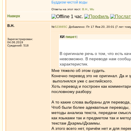
Буддизм чистой воды
Ответы на этот пост:
В.Н.
,
Wu
Наверх
В.Н.
№
523665
Добавлено: Пт 17 Янв 20, 20:01 (7 лет том
КИ
пишет
:
Зарегистрирован:
04.06.2019
Суждений: 518
В оригинале речь о том, что есть ка
невозможно. В переводе нам сообща
характеристик.
Мне тяжело об этом судить.
Конечно перевод это не оригинал. Да и 
выполнялся уже с английского.
Хоть перевод и построен как комментари
пословному разбору.
А то какие слова выбраны для перевода,
Чтоб были более адекватные переводы, 
методы анализа текста, передачи смыс
как языками так и предметом так и мет
текстам Дхармы\Дхаммы.
А этого всего нет, причём нет и для пер