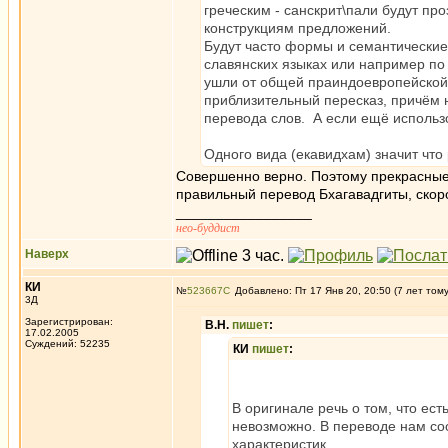
греческим - санскрит\пали будут пр
конструкциям предложений.
Будут часто формы и семантические 
славянских языках или например по
ушли от общей праиндоевропейской 
приблизительный пересказ, причём н
перевода слов. А если ещё использ
Одного вида (екавидхам) значит что
Совершенно верно. Поэтому прекрасные 
правильный перевод Бхагавадгиты, скор
_________________
нео-буддист
Наверх
КИ
№
523667
Добавлено: Пт 17 Янв 20, 20:50 (7 лет том
3Д
Зарегистрирован:
В.Н.
пишет
:
17.02.2005
Суждений: 52235
КИ
пишет
:
В оригинале речь о том, что ест
невозможно. В переводе нам со
характеристик.