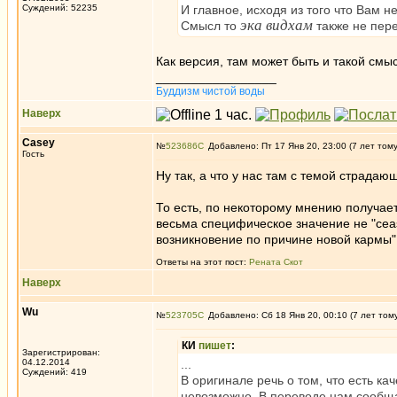
Суждений: 52235
И главное, исходя из того что Вам 
эка видхам
Смысл то
также не пере
Как версия, там может быть и такой смыс
_________________
Буддизм чистой воды
Наверх
Casey
№
523686
Добавлено: Пт 17 Янв 20, 23:00 (7 лет том
Гость
Ну так, а что у нас там с темой страда
То есть, по некоторому мнению получаетс
весьма специфическое значение не "ceas
возникновение по причине новой кармы" 
Ответы на этот пост:
Рената Скот
Наверх
Wu
№
523705
Добавлено: Сб 18 Янв 20, 00:10 (7 лет том
КИ
пишет
:
Зарегистрирован:
04.12.2014
...
Суждений: 419
В оригинале речь о том, что есть ка
невозможно. В переводе нам сообща