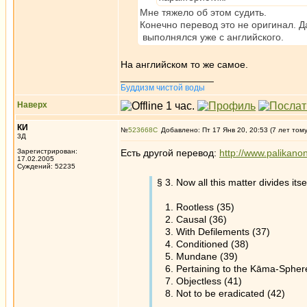
Мне тяжело об этом судить.
Конечно перевод это не оригинал. Д
выполнялся уже с английского.
На английском то же самое.
_________________
Буддизм чистой воды
Наверх
КИ
№
523668
Добавлено: Пт 17 Янв 20, 20:53 (7 лет том
3Д
Зарегистрирован:
Есть другой перевод:
http://www.palikan
17.02.2005
Суждений: 52235
§ 3. Now all this matter divides itse
1. Rootless (35)
2. Causal (36)
3. With Defilements (37)
4. Conditioned (38)
5. Mundane (39)
6. Pertaining to the Kāma-Spher
7. Objectless (41)
8. Not to be eradicated (42)