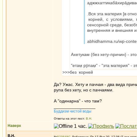
аджжхаттикаба̄хира̄дива
.Вся эта материя [в отн
корней, с условиями, 
сенсорной среде, безоб
внутренняя и внешняя и 
abhidhamma.ru/wp-conte
Ахетукам (без хету-причин) - это
"етам̣ рӯпам̣" - "эта материя" - 
>>>без корней
Да? Ужас. Хету и паччая - два вида прич
рупа без хету, но с паччаями.
А "одинарна" - что там?
_________________
Буддизм чистой воды
Ответы на этот пост:
В.Н.
Наверх
В.Н.
№
523648
Добавлено: Пт 17 Янв 20, 17:38 (7 лет том