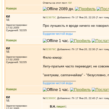
Ответы на этот пост:
КИ
Наверх
КИ
№
523675
Добавлено: Пт 17 Янв 20, 22:20 (7 лет том
3Д
Зарегистрирован:
Про лучшесть я вроде ничего не говорил
17.02.2005
_________________
Суждений: 52235
Буддизм чистой воды
Наверх
КИ
№
523679
Добавлено: Пт 17 Янв 20, 22:30 (7 лет том
3Д
Зарегистрирован:
Фило-юмор:
17.02.2005
Суждений: 52235
Хету-пратьяя часто переводят, не совсем
"ахетукам̣, саппаччайам̣" - "безусловно, 
_________________
Буддизм чистой воды
Наверх
КИ
№
523683
Добавлено: Пт 17 Янв 20, 22:40 (7 лет том
3Д
Зарегистрирован:
В.Н.
пишет
:
17.02.2005