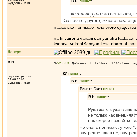
В.Н.
пишет
:
Суждений: 518
внешняя рупа
это остальная, н
Как насчет другого, живого пока еще
насколько понимаю тело этого существа 
_________________
na hi vaireṇa vairāṇi śāmyantīha kadā cana
kṣāntyā vairāṇi śāmyanti eṣa dharmaḥ san
Наверх
В.Н.
№
523637
Добавлено: Пт 17 Янв 20, 17:04 (7 лет том
КИ
пишет
:
Зарегистрирован:
04.06.2019
В.Н.
пишет
:
Суждений: 518
Рената Скот
пишет
:
В.Н.
пишет
:
Рупа же как уже выше 
не только как внешняя(т
нас скорее назовётся: ж
Не очень понимаю, у кого "у
внутренне, внешне, внутрен