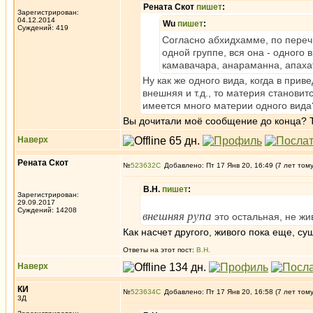
Рената Скот
пишет
:
Зарегистрирован:
04.12.2014
Wu
пишет
:
Суждений: 419
Согласно абхидхамме, по переч
одной группе, вся она - одного 
камавачара, анараманна, апаха
Ну как же одного вида, когда в прив
внешняя и т.д., то материя становит
имеется много материи одного вида
Вы дочитали моё сообщение до конца? Т
Наверх
Рената Скот
№
523632
Добавлено: Пт 17 Янв 20, 16:49 (7 лет том
В.Н.
пишет
:
Зарегистрирован:
29.09.2017
Суждений: 14208
внешняя рупа
это остальная, не ж
Как насчет другого, живого пока еще, су
Ответы на этот пост:
В.Н.
Наверх
КИ
№
523634
Добавлено: Пт 17 Янв 20, 16:58 (7 лет том
3Д