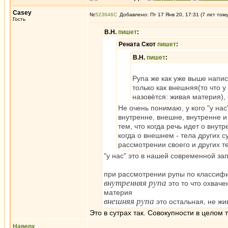
Casey
№
523646
Добавлено: Пт 17 Янв 20, 17:31 (7 лет том
Гость
В.Н.
пишет
:
Рената Скот
пишет
:
В.Н.
пишет
:
Рупа же как уже выше напи
только как внешняя(то что у
назовётся: живая материя), 
Не очень понимаю, у кого "у нас
внутренне, внешне, внутренне и
тем, что когда речь идет о вну
когда о внешнем - тела других 
рассмотрении своего и других т
"у нас" это в нашей современной за
при рассмотрении рупы по классиф
внутренняя рупа
это то что охваче
материя
внешняя рупа
это остальная, не ж
Это в сутрах так. Совокупности в целом
Наверх