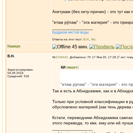
Ахетукам (без хету-причин) - это тут как
"етам̣ рӯпам̣" - "эта материя" - это прекр
_________________
Буддизм чистой воды
Ответы на этот пост:
В.Н.
,
Wu
Наверх
В.Н.
№
523644
Добавлено: Пт 17 Янв 20, 17:28 (7 лет том
КИ
пишет
:
Зарегистрирован:
04.06.2019
Суждений: 518
"етам̣ рӯпам̣" - "эта материя" - это 
Так и есть в Абхидхамме, как и в Абхидх
Только при условной классификации в р
обусловлено материей (как тень дерева
Кстати, переводчики Абхидхамма самгах
этого перевода, то кмк. ему или ей луч
_________________