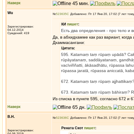
Наверх
Wu
№
523635
Добавлено: Пт 17 Янв 20, 17:02 (7 лет том
КИ
пишет
:
Зарегистрирован:
04.12.2014
Есть два определения - про тело и в
Суждений: 419
Да, в абхидхамме как раз вариант, когда
Дхаммасангани:
Цитата:
595. Katamaṃ taṃ rūpaṃ upādā? Cak
rūpāyatanaṃ, saddāyatanaṃ, gandhāyata
vacīviññatti, ākāsadhātu, rūpassa la
rūpassa jaratā, rūpassa aniccatā, kaba
672. Katamaṃ taṃ rūpaṃ ajjhattika
673. Katamaṃ taṃ rūpaṃ bāhiraṃ? R
Из списка в пункте 595, согласно 672 и 67
Наверх
В.Н.
№
523636
Добавлено: Пт 17 Янв 20, 17:02 (7 лет том
Рената Скот
пишет
:
Зарегистрирован:
04.06.2019