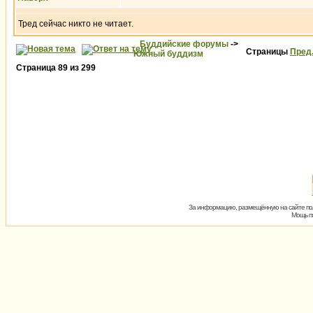
Тред сейчас никто не читает.
Буддийские форумы
->
Страницы
Пред
Южный буддизм
Страница
89
из
299
За информацию, размещённую на сайте пол
Мощь пх