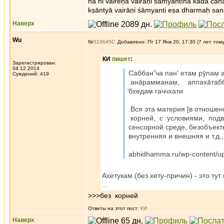
na hi vaireṇa vairāṇi śāmyantīha kadā cana
kṣāntyā vairāṇi śāmyanti eṣa dharmaḥ san
Наверх
Wu
№
523645
Добавлено: Пт 17 Янв 20, 17:30 (7 лет том
КИ
пишет
:
Зарегистрирован:
04.12.2014
Саббан̃ ча пан' етам̣ рӯпам̣ 
Суждений: 419
ана̄рамман̣ам̣, аппаха̄та
̄бхедам̣ гаччхати
.Вся эта материя [в отношен
корней, с условиями, подв
сенсорной среде, безобъект
внутренняя и внешняя и т.д.
abhidhamma.ru/wp-content/u
Ахетукам (без хету-причин) - это тут
...
>>>без корней
Ответы на этот пост:
КИ
Наверх