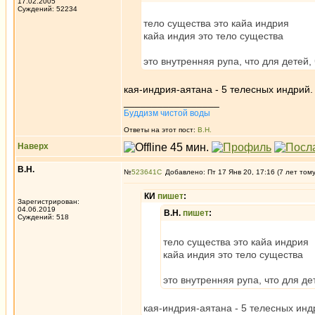
17.02.2005
Суждений: 52234
тело существа это кайа индрия
кайа индия это тело существа
это внутренняя рупа, что для детей,
кая-индрия-аятана - 5 телесных индрий. 
_________________
Буддизм чистой воды
Ответы на этот пост:
В.Н.
Наверх
В.Н.
№
523641
Добавлено: Пт 17 Янв 20, 17:16 (7 лет том
КИ
пишет
:
Зарегистрирован:
04.06.2019
В.Н.
пишет
:
Суждений: 518
тело существа это кайа индрия
кайа индия это тело существа
это внутренняя рупа, что для де
кая-индрия-аятана - 5 телесных индр