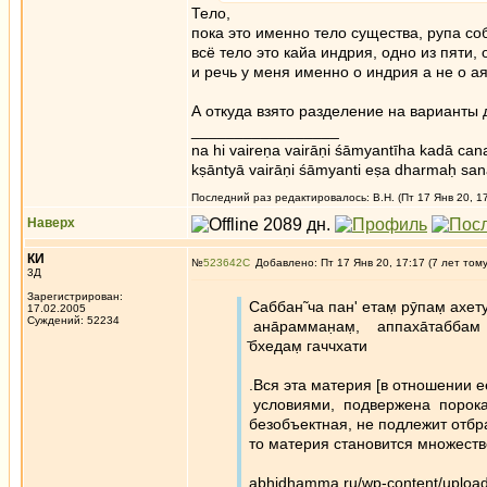
Тело,
пока это именно тело существа, рупа со
всё тело это кайа индрия, одно из пяти,
и речь у меня именно о индрия а не о а
А откуда взято разделение на варианты 
_________________
na hi vaireṇa vairāṇi śāmyantīha kadā cana
kṣāntyā vairāṇi śāmyanti eṣa dharmaḥ san
Последний раз редактировалось: В.Н. (Пт 17 Янв 20, 17
Наверх
КИ
№
523642
Добавлено: Пт 17 Янв 20, 17:17 (7 лет том
3Д
Зарегистрирован:
Саббан̃ ча пан' етам̣ рӯпам̣ ахет
17.02.2005
Суждений: 52234
ана̄рамман̣ам̣, аппаха̄таббам
̄бхедам̣ гаччхати
.Вся эта материя [в отношении 
условиями, подвержена порока
безобъектная, не подлежит отбр
то материя становится множеств
abhidhamma.ru/wp-content/uploa