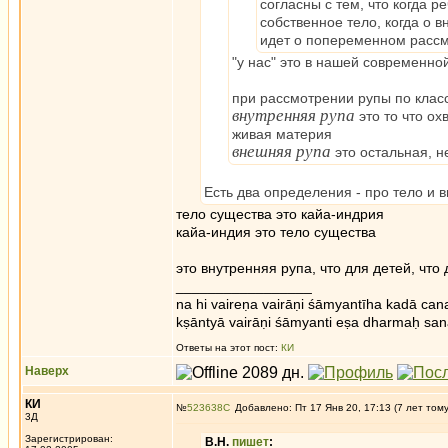
согласны с тем, что когда 
собственное тело, когда о в
идет о попеременном рассмо
"у нас" это в нашей современно
при рассмотрении рупы по кла
внутренняя рупа
это то что ох
живая материя
внешняя рупа
это остальная, н
Есть два определения - про тело и в
тело существа это кайа-индрия
кайа-индия это тело существа
это внутренняя рупа, что для детей, что
_________________
na hi vaireṇa vairāṇi śāmyantīha kadā cana
kṣāntyā vairāṇi śāmyanti eṣa dharmaḥ san
Ответы на этот пост:
КИ
Наверх
КИ
№
523638
Добавлено: Пт 17 Янв 20, 17:13 (7 лет том
3Д
Зарегистрирован:
В.Н.
пишет
: