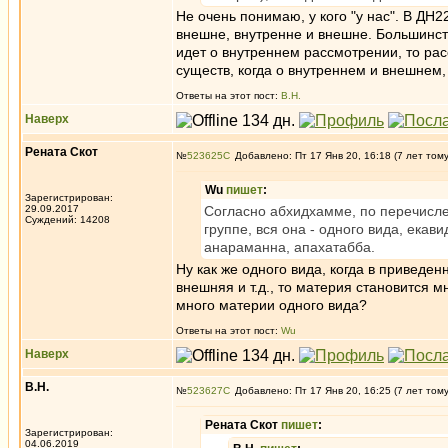
Не очень понимаю, у кого "у нас". В ДН2
внешне, внутренне и внешне. Большинств
идет о внутреннем рассмотрении, то рас
существ, когда о внутреннем и внешнем,
Ответы на этот пост:
В.Н.
Наверх
Рената Скот
№
523625
Добавлено: Пт 17 Янв 20, 16:18 (7 лет том
Wu
пишет
:
Зарегистрирован:
29.09.2017
Согласно абхидхамме, по перечисле
Суждений: 14208
группе, вся она - одного вида, екав
анараманна, апахатабба.
Ну как же одного вида, когда в приведен
внешняя и т.д., то материя становится м
много материи одного вида?
Ответы на этот пост:
Wu
Наверх
В.Н.
№
523627
Добавлено: Пт 17 Янв 20, 16:25 (7 лет том
Рената Скот
пишет
:
Зарегистрирован:
04.06.2019