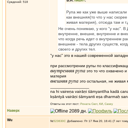
В.Н.
пишет
:
Суждений: 518
Рупа же как уже выше написали
как внешняя(то что у нас скорее
живая материя), отсюда там и т.
Не очень понимаю, у кого "у нас". В
внутренне, внешне, внутренне и вне
что когда речь идет о внутреннем р
внешнем - тела других существ, ког
своего и других тел.
"у нас" это в нашей современной западн
при рассмотрении рупы по классифика
внутренняя рупа
это то что охвачено и
материя
внешняя рупа
это остальная, не живая
_________________
na hi vaireṇa vairāṇi śāmyantīha kadā cana
kṣāntyā vairāṇi śāmyanti eṣa dharmaḥ san
Ответы на этот пост:
Рената Скот
,
КИ
,
Casey
Наверх
Wu
№
523630
Добавлено: Пт 17 Янв 20, 16:41 (7 лет том