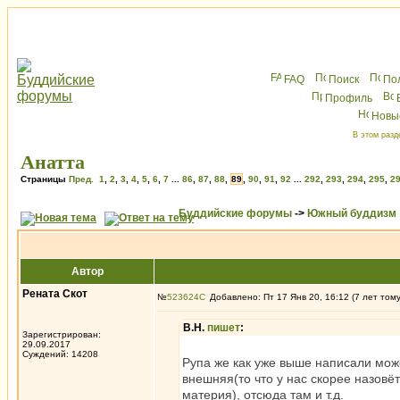
FAQ
Поиск
По
Профиль
Новы
В этом разд
Анатта
Страницы
Пред.
1
,
2
,
3
,
4
,
5
,
6
,
7
...
86
,
87
,
88
,
89
,
90
,
91
,
92
...
292
,
293
,
294
,
295
,
2
Буддийские форумы
->
Южный буддизм
Автор
Рената Скот
№
523624
Добавлено: Пт 17 Янв 20, 16:12 (7 лет том
В.Н.
пишет
:
Зарегистрирован:
29.09.2017
Суждений: 14208
Рупа же как уже выше написали мож
внешняя(то что у нас скорее назовёт
материя), отсюда там и т.д.