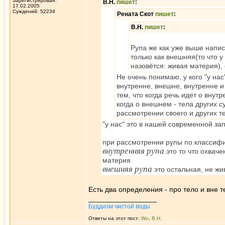
Зарегистрирован:
В.Н.
пишет
:
17.02.2005
Суждений: 52234
Рената Скот
пишет
:
В.Н.
пишет
:
Рупа же как уже выше напи
только как внешняя(то что у
назовётся: живая материя), 
Не очень понимаю, у кого "у нас
внутренне, внешне, внутренне и
тем, что когда речь идет о вну
когда о внешнем - тела других 
рассмотрении своего и других т
"у нас" это в нашей современной за
при рассмотрении рупы по классиф
внутренняя рупа
это то что охваче
материя
внешняя рупа
это остальная, не ж
Есть два определения - про тело и вне т
_________________
Буддизм чистой воды
Ответы на этот пост:
Wu
,
В.Н.