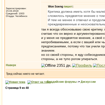
Won Soeng
пишет
:
Зарегистрирован:
15.03.2019
Критика должна иметь хотя бы мале
Суждений: 1003
сложилось предвзятое мнение о том,
Откуда: Челябинск
И тем не менее я отвечал и продолж
преждевременные и неосновательные
так я всегда обосновываю свою критику.
считаю что он верно и аргументированно
и у меня не предвзятое мнение, а своё
непробиваемыми, а если с вашей или чь
предписаниями, потому что так учили пр
знанием.
но со своей стороны, я жду собеседнико
стороны, а не тупо рогом упираться.
Наверх
Тред сейчас никто не читает.
Буддийские форумы
->
Дискуссии
Страница
9
из
48