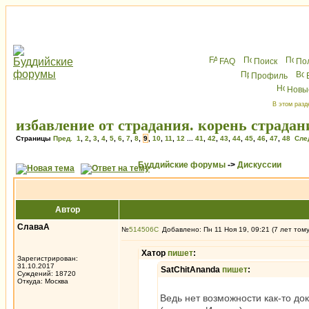
FAQ
Поиск
По
Профиль
Новы
В этом разд
избавление от страдания. корень страдан
Страницы
Пред.
1
,
2
,
3
,
4
,
5
,
6
,
7
,
8
,
9
,
10
,
11
,
12
...
41
,
42
,
43
,
44
,
45
,
46
,
47
,
48
Сле
Буддийские форумы
->
Дискуссии
Автор
СлаваА
№
514506
Добавлено: Пн 11 Ноя 19, 09:21 (7 лет том
Хатор
пишет
:
Зарегистрирован:
31.10.2017
SatChitAnanda
пишет
:
Суждений: 18720
Откуда: Москва
Ведь нет возможности как-то до