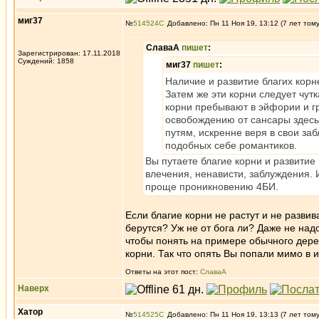
миг37
№
514524
Добавлено: Пн 11 Ноя 19, 13:12 (7 лет том
СлаваА
пишет
:
Зарегистрирован: 17.11.2018
Суждений: 1858
миг37
пишет
:
Наличие и развитие благих корн
Затем же эти корни следует чут
корни пребывают в эйфории и гр
освобождению от сансары здесь
путям, искренне веря в свои заб
подобных себе романтиков.
Вы путаете благие корни и развитие
влечения, ненависти, заблуждения.
проще проникновению 4БИ.
Если благие корни не растут и не развив
берутся? Уж не от бога ли? Даже не над
чтобы понять на примере обычного дерев
корни. Так что опять Вы попали мимо в 
Ответы на этот пост:
СлаваА
Наверх
Хатор
№
514525
Добавлено: Пн 11 Ноя 19, 13:13 (7 лет том