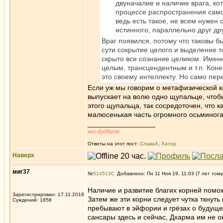
двуначалие и наличие врага, ко
процессе распространения самого
ведь есть такое, не всем нужен 
истинного, параллельно друг дру
Враг появился, потому что таковы 
сути сокрытие целого и выделение т
скрыто все сознание целиком. Имен
целым, трансцендентным и т.п. Коне
это своему интеллекту. Но само пе
Если уж мы говорим о метафизической ка
выпускает на волю одно щупальце, чтоб
этого щупальца, так сосредоточен, что к
малюсенькая часть огромного осьминога.
_________________
нео-буддист
Ответы на этот пост:
СлаваА
,
Хатор
Наверх
миг37
№
514513
Добавлено: Пн 11 Ноя 19, 11:03 (7 лет тому
Наличие и развитие благих корней помож
Зарегистрирован: 17.11.2018
Затем же эти корни следует чутка ткнут
Суждений: 1858
пребывают в эйфории и грёзах о будуще
сансары здесь и сейчас, Дхарма им не о