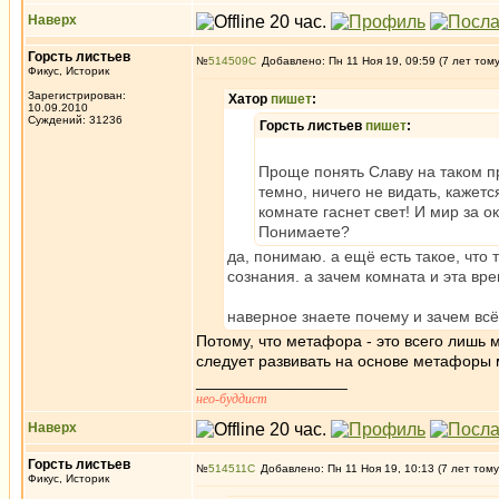
Наверх
Горсть листьев
№
514509
Добавлено: Пн 11 Ноя 19, 09:59 (7 лет том
Фикус, Историк
Зарегистрирован:
Хатор
пишет
:
10.09.2010
Суждений: 31236
Горсть листьев
пишет
:
Проще понять Славу на таком пр
темно, ничего не видать, кажетс
комнате гаснет свет! И мир за 
Понимаете?
да, понимаю. а ещё есть такое, что 
сознания. а зачем комната и эта вр
наверное знаете почему и зачем всё
Потому, что метафора - это всего лишь 
следует развивать на основе метафоры 
_________________
нео-буддист
Наверх
Горсть листьев
№
514511
Добавлено: Пн 11 Ноя 19, 10:13 (7 лет тому
Фикус, Историк