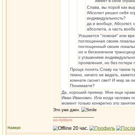
имеет в себе огра
Слава, вы порой как вы
Абсолют решил себя огр
индивидуальность?
да и вообще, Абсолют, н
абсолюта, а часть воо
Угашается "ложная" или вре
поглощенная своим локальн
поглощенный своим локальн
но и бесконечное трансцен
с угашением индивидуально
проявления, но без потери 
Проще понять Славу на таком пр
темно, ничего не видать, кажетс
комнате гаснет свет! И мир за 
Понимаете?
Да, хороший пример. Мне еще нравит
Иван Иванович. Или когда человек по
момент только конкретно это заняти
Это уже дзен.
_________________
нео-буддист
Наверх