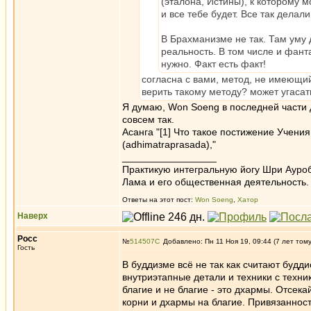
(эталона, Истины), к которому м
и все тебе будет. Все так делали
В Брахманизме не так. Там уму 
реальность. В том числе и фанта
нужно. Факт есть факт!
согласна с вами, метод, не имеющий 
верить такому методу? может угасать
Я думаю, Won Soeng в последней части д
совсем так.
Асанга "[1] Что такое постижение Учени
(adhimatraprasada),"
_________________
Практикую интегральную йогу Шри Ауроб
Лама и его общественная деятельность.
Ответы на этот пост:
Won Soeng
,
Хатор
Наверх
Росс
№
514507
Добавлено: Пн 11 Ноя 19, 09:44 (7 лет том
Гость
В буддизме всё не так как считают будди
внутриэтапные детали и техники с техни
благие и не благие - это дхармы. Отсека
корни и дхармы на благие. Привязанность 