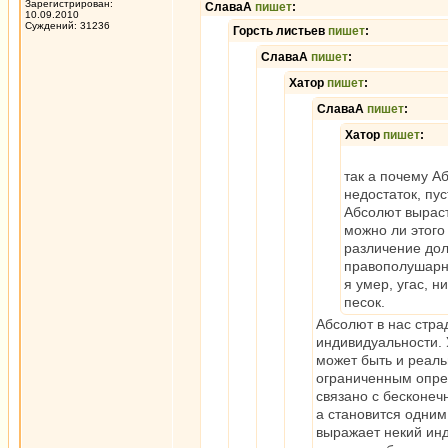
Зарегистрирован:
СлаваА
пишет
:
10.09.2010
Суждений: 31236
Горсть листьев
пишет
:
СлаваА
пишет
:
Хатор
пишет
:
СлаваА
пишет
:
Хатор
пишет
:
так а почему Аб
недостаток, пус
Абсолют выраст
можно ли этого
различение дол
правополушарн
я умер, угас, н
песок.
Абсолют в нас стра
индивидуальности. 
может быть и реаль
ограниченным опре
связано с бесконеч
а становится одним
выражает некий инд