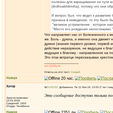
полезны для взращивания на пути вз
(йrdhvabhйmiha), потому что они об
И вопрос был, что ведет к развитию
причина в неведении, то это было б
"великое устремление , которое на
"Место его рождения непостижимо.
Что направляет нас от болезненного к 
же. Боль - дуккха, и именно она движет
дуккхи (знания первого уровня, первой 
действие неразумное, не ведущее к благ
ведущее к благому - направленное на п
Это ятак вктратце пересказываю хресто
_________________
нео-буддист
Ответы на этот пост:
СлаваА
Наверх
Хатор
№
514523
Добавлено: Пн 11 Ноя 19, 13:03 (7 лет том
Это сообщение доступно только по
Зарегистрирован:
15.03.2019
Суждений: 1003
Откуда: Челябинск
Наверх