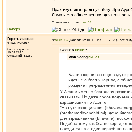
_________________
Практикую интегральную йогу Шри Ауроб
Лама и его общественная деятельность.
Ответы на этот пост:
миг37
Наверх
Горсть листьев
№
514519
Добавлено: Пн 11 Ноя 19, 12:33 (7 лет том
Фикус, Историк
Зарегистрирован:
СлаваА
пишет
:
10.09.2010
Суждений: 31236
Won Soeng
пишет
:
Благие корни все еще ведут к р
идет не о благих корнях, а об и
рождена прекращением неведе
У Асанги именно благодаря развитию
связывать. Но даже после подъема н
взращивания по Асанге:
"На пути взращивания (bhavanamarga
(prathamadhyanabhйmi), даже благи
для взращивания (bhavana), поскол
Подобно тому как благие корни, отн
находится на стадии первой поглощё