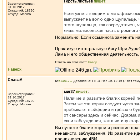
Горсть листьев
пишет
:
Зарегистрирован:
31.10.2017
Суждений: 18720
Если уж мы говорим о метафизическо
Откуда: Москва
выпускает на волю одно щупальце, 
этого щупальца, так сосредоточен, ч
лишь малюсенькая часть огромного 
Нормально. Если осьминога заменить н
_________________
Практикую интегральную йогу Шри Ауроб
Лама и его общественная деятельность.
Ответы на этот пост:
Хатор
Наверх
СлаваА
№
514517
Добавлено: Пн 11 Ноя 19, 12:15 (7 лет том
миг37
пишет
:
Зарегистрирован:
31.10.2017
Наличие и развитие благих корней п
Суждений: 18720
Затем же эти корни следует чутка т
Откуда: Москва
пребывают в эйфории и грёзах о бу
от сансары здесь и сейчас, Дхарма 
свои заблуждения, как в истину стар
Вы путаете благие корни и развитие нра
ненависти, заблуждения. Их развитие и
проникновению 4БИ.