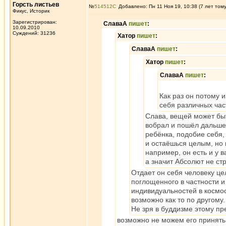
Горсть листьев
№
514512
Добавлено: Пн 11 Ноя 19, 10:38 (7 лет том
Фикус, Историк
Зарегистрирован:
СлаваА
пишет
:
10.09.2010
Суждений: 31236
Хатор
пишет
:
СлаваА
пишет
:
Хатор
пишет
:
СлаваА
пишет
:
Как раз он потому 
себя различных ча
Слава, вещей может быт
вобрал и пошёл дальше).
ребёнка, подобие себя,
и остаёшься целым, но 
например, он есть и у 
а значит Абсолют не ст
Отдает он себя человеку це
поглощенного в частности 
индивидуальностей в космос
возможно как то по другому
Не зря в буддизме этому пр
возможно не можем его принять, 