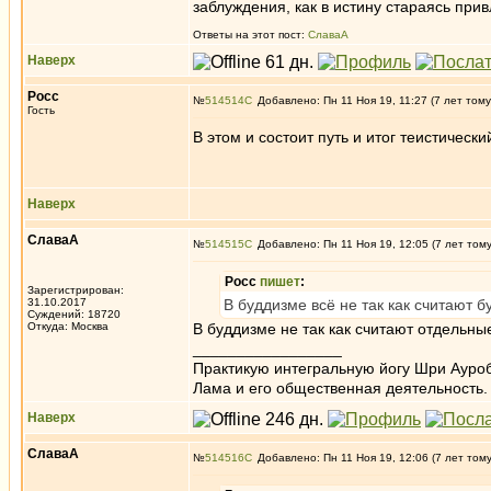
заблуждения, как в истину стараясь прив
Ответы на этот пост:
СлаваА
Наверх
Росс
№
514514
Добавлено: Пн 11 Ноя 19, 11:27 (7 лет тому
Гость
В этом и состоит путь и итог теистически
Наверх
СлаваА
№
514515
Добавлено: Пн 11 Ноя 19, 12:05 (7 лет том
Росс
пишет
:
Зарегистрирован:
31.10.2017
В буддизме всё не так как считают бу
Суждений: 18720
Откуда: Москва
В буддизме не так как считают отдельные
_________________
Практикую интегральную йогу Шри Ауроб
Лама и его общественная деятельность.
Наверх
СлаваА
№
514516
Добавлено: Пн 11 Ноя 19, 12:06 (7 лет том