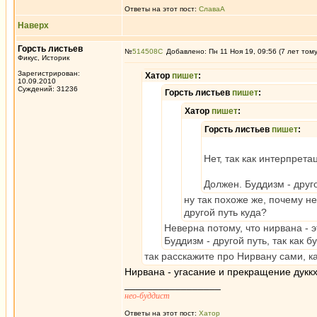
Ответы на этот пост:
СлаваА
Наверх
Горсть листьев
№
514508
Добавлено: Пн 11 Ноя 19, 09:56 (7 лет том
Фикус, Историк
Зарегистрирован:
Хатор
пишет
:
10.09.2010
Суждений: 31236
Горсть листьев
пишет
:
Хатор
пишет
:
Горсть листьев
пишет
:
Нет, так как интерпрета
Должен. Буддизм - друго
ну так похоже же, почему н
другой путь куда?
Неверна потому, что нирвана - 
Буддизм - другой путь, так как б
так расскажите про Нирвану сами, ка
Нирвана - угасание и прекращение дуккх
_________________
нео-буддист
Ответы на этот пост:
Хатор