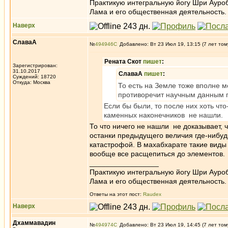
Практикую интегральную йогу Шри Ауроб
Лама и его общественная деятельность.
Наверх
СлаваА
№
494946
Добавлено: Вт 23 Июл 19, 13:15 (7 лет том
Рената Скот
пишет
:
Зарегистрирован:
31.10.2017
СлаваА
пишет
:
Суждений: 18720
Откуда: Москва
То есть на Земле тоже вполне м
противоречит научным данным 
Если бы были, то после них хоть чт
каменных наконечников не нашли.
То что ничего не нашли не доказывает, ч
останки предыдущего величия где-нибудь
катастрофой. В махабхарате такие виды 
вообще все расщепиться до элементов
_________________
Практикую интегральную йогу Шри Ауроб
Лама и его общественная деятельность.
Ответы на этот пост:
Raudex
Наверх
Дхаммавадин
№
494974
Добавлено: Вт 23 Июл 19, 14:45 (7 лет том