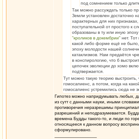
под сомнением только длите
Так можно рассуждать только пр
Земли установлен достаточно н
характерных для них признаках,
поступательной от простого к сл
образованы в ту или иную эпоху
"кроликов в докембрии"
нет. Тот
какой либо форме ещё не было, 
эпоху молодости нашей солнечн
катаклизмов. Нам предаётся чр
в конспирологию, что б выстрои
цепочек эволюции до хомо вклю
подтвержается.
Тут можно такую теорию выстроить, 
гомосапиенс, а потом, когда на как
гомосапиенс устремились сюда не 
Гипотез можно напридумывать любых, да
из сутт с данными науки, иными словами 
противоречия неразрешимы принципиальн
разрешений и неподразумевается. Будда н
времена Будды такого-то, и люди по гор
относящееся к данном вопросу восприним
сформулировано.
_________________