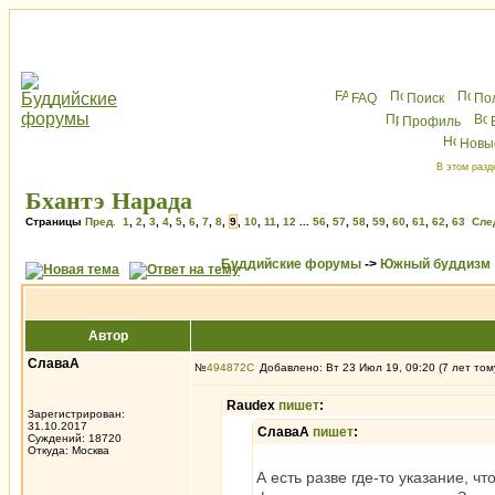
FAQ
Поиск
По
Профиль
Новы
В этом разд
Бхантэ Нарада
Страницы
Пред.
1
,
2
,
3
,
4
,
5
,
6
,
7
,
8
,
9
,
10
,
11
,
12
...
56
,
57
,
58
,
59
,
60
,
61
,
62
,
63
Сле
Буддийские форумы
->
Южный буддизм
Автор
СлаваА
№
494872
Добавлено: Вт 23 Июл 19, 09:20 (7 лет том
Raudex
пишет
:
Зарегистрирован:
31.10.2017
СлаваА
пишет
:
Суждений: 18720
Откуда: Москва
А есть разве где-то указание, 