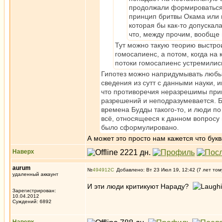
продолжали формироваться 
принцип бритвы Окама или п
которая бы как-то допускал
что, между прочим, вообще
Тут можно такую теорию выстрои
гомосапиенс, а потом, когда на
потоки гомосапиенс устремилис
Гипотез можно напридумывать любых
сведения из сутт с данными науки, и
что противоречия неразрешимы принц
разрешений и неподразумевается. Буд
времена Будды такого-то, и люди по
всё, относящееся к данном вопросу 
было сформулировано.
А может это просто нам кажется что бук
Наверх
aurum
№
494912
Добавлено: Вт 23 Июл 19, 12:42 (7 лет том
удаленный аккаунт
И эти люди критикуют Нараду?
Зарегистрирован:
10.04.2012
Суждений: 6892