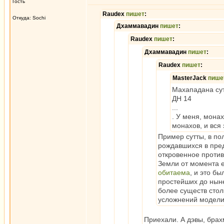
Гость
Raudex
пишет
:
Откуда: Sochi
Дхаммавадин
пишет
:
Raudex
пишет
:
Дхаммавадин
пишет
:
Raudex
пишет
:
MasterJack
пише
Махападана сут
ДН 14
...
. У меня, монах
монахов, и вся 
Пример сутты, в по
рождавшихся в пред
откровенное проти
Земли от момента 
обитаема
, и это б
простейших до ныне
более существ стол
усложнений модел
Приехали. А дэвы, брахм