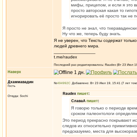
мифы, прицепом, и если я это в
просто авторская какая то гипо
игнорировать её просто так не п
Я просто не знал, что тхеравадинск
Ну что же, теперь буду знать.
Я не уверен, что Тексты содержат тольк
людей древнего мира.
_________________
t.me/raudex
Последний раз редактировалось: Raudex (Вт 23 Июл 19,
Наверх
Дхаммавадин
№
494992
Добавлено: Вт 23 Июл 19, 15:41 (7 лет том
Гость
Raudex
пишет
:
Откуда: Sochi
СлаваА
пишет
:
Я говорю только о периоде вре
сроком палеонтологи определя
Это период прекрасно покрывают ис
следов их относительно примитивно
предсказуемо, места для высокоразв