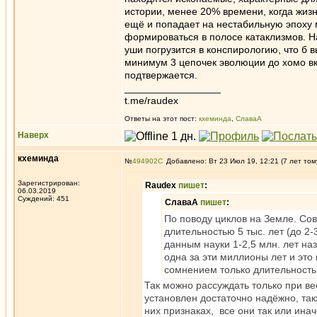
истории, менее 20% времени, когда жизн
ещё и попадает на нестабильную эпоху 
формироваться в полосе катаклизмов. Н
уши погрузится в конспирологию, что б в
минимум 3 цепочек эволюции до хомо в
подтвержается.
_________________
t.me/raudex
Ответы на этот пост:
кхеминда
,
СлаваА
Наверх
кхеминда
№
494902
Добавлено: Вт 23 Июл 19, 12:21 (7 лет том
Зарегистрирован:
Raudex
пишет
:
06.03.2019
Суждений: 451
СлаваА
пишет
:
По поводу циклов на Земле. Сов
длительностью 5 тыс. лет (до 2-
данным науки 1-2,5 млн. лет на
одна за эти миллионы лет и эт
сомнением только длительность 
Так можно рассуждать только при ве
установлен достаточно надёжно, та
них признаках, все они так или ина