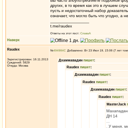
Вы часто злоупотребляете подобной фор
других, в то время как это в лучшем слу
пусть и недостаточный набор доказатель
означает, что могло быть что угодно, а н
_________________
t.me/raudex
Ответы на этот пост:
СлаваА
Наверх
Raudex
№
494984
Добавлено: Вт 23 Июл 19, 15:06 (7 лет том
Зарегистрирован: 16.11.2013
Дхаммавадин
пишет
:
Суждений: 5829
Откуда: Москва
Raudex
пишет
:
Дхаммавадин
пишет
:
Raudex
пишет
:
Дхаммавадин
пишет
:
Raudex
пишет
:
MasterJack
Махападана
ДН 14
...
. У меня, м