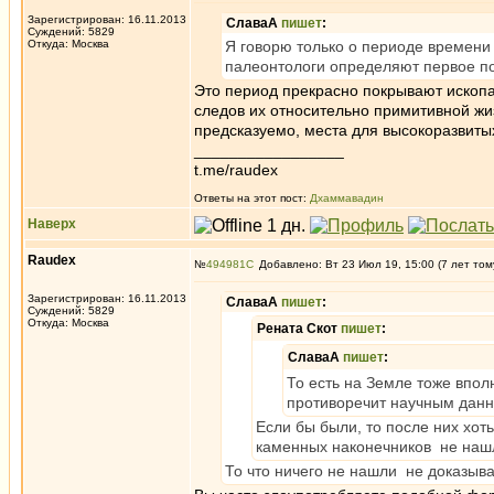
Зарегистрирован: 16.11.2013
СлаваА
пишет
:
Суждений: 5829
Откуда: Москва
Я говорю только о периоде времени
палеонтологи определяют первое п
Это период прекрасно покрывают ископа
следов их относительно примитивной жи
предсказуемо, места для высокоразвитых
_________________
t.me/raudex
Ответы на этот пост:
Дхаммавадин
Наверх
Raudex
№
494981
Добавлено: Вт 23 Июл 19, 15:00 (7 лет том
Зарегистрирован: 16.11.2013
СлаваА
пишет
:
Суждений: 5829
Откуда: Москва
Рената Скот
пишет
:
СлаваА
пишет
:
То есть на Земле тоже впол
противоречит научным дан
Если бы были, то после них хот
каменных наконечников не наш
То что ничего не нашли не доказывае