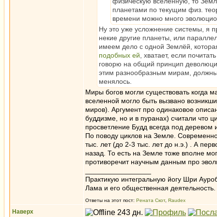
физическую вселенную, то Земля
планетами по текущим физ. теор
времени можно много эволюцио
Ну это уже усложнение системы, я пр
некие другие планеты, или параллел
имеем дело с одной Землёй, которая
подобных ей
, хватает, если почита
говорю на общий принцип деволюции
этим разнообразным мирам, должны 
менялось.
Миры богов могли существовать когда 
вселенной могло быть вызвано возникши
миров). Аргумент про одинаковое описан
буддизме, но и в пуранах) считали что ц
просветление Будд всегда под деревом и.
По поводу циклов на Земле. Современно
тыс. лет (до 2-3 тыс. лет до н.э.) . А 
назад. То есть на Земле тоже вполне мо
противоречит научным данным про эволю
_________________
Практикую интегральную йогу Шри Ауроб
Лама и его общественная деятельность.
Ответы на этот пост:
Рената Скот
,
Raudex
Наверх