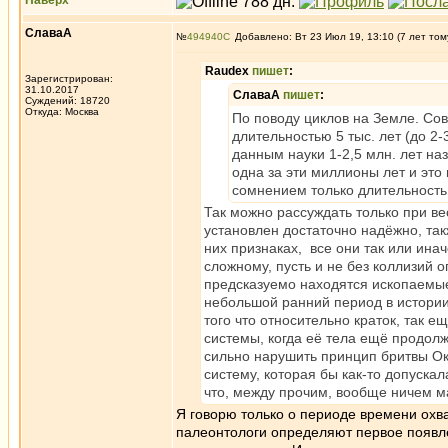
Наверх
СлаваА
№
494940
Добавлено: Вт 23 Июл 19, 13:10 (7 лет том
Raudex
пишет
:
Зарегистрирован:
31.10.2017
СлаваА
пишет
:
Суждений: 18720
Откуда: Москва
По поводу циклов на Земле. Сов
длительностью 5 тыс. лет (до 2-
данным науки 1-2,5 млн. лет на
одна за эти миллионы лет и эт
сомнением только длительность 
Так можно рассуждать только при ве
установлен достаточно надёжно, та
них признаках, все они так или ина
сложному, пусть и не без коллизий 
предсказуемо находятся ископаемые
небольшой ранний период в истории
того что относительно краток, так 
системы, когда её тела ещё продол
сильно нарушить принцип бритвы Ока
систему, которая бы как-то допуска
что, между прочим, вообще ничем м
Я говорю только о периоде времени ох
палеонтологи определяют первое появле