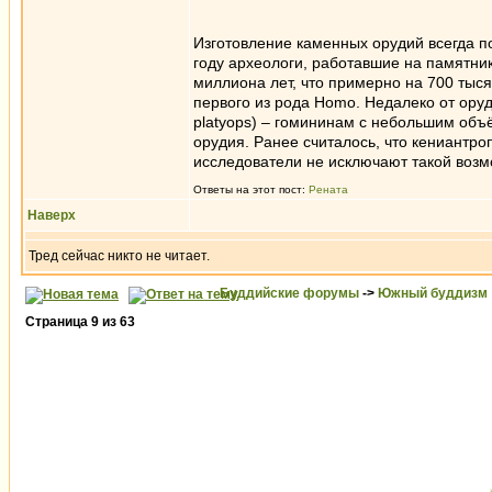
Изготовление каменных орудий всегда п
году археологи, работавшие на памятник
миллиона лет, что примерно на 700 тыся
первого из рода Homo. Недалеко от ору
platyops) – гомининам с небольшим объ
орудия. Ранее считалось, что кениантр
исследователи не исключают такой возм
Ответы на этот пост:
Рената
Наверх
Тред сейчас никто не читает.
Буддийские форумы
->
Южный буддизм
Страница
9
из
63