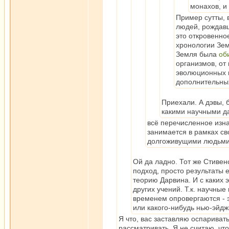
монахов, и 
Пример сутты, 
людей, рождавш
это откровенно
хронологии Зем
Земля была
об
организмов, от
эволюционных ц
дополнительны
Приехали. А дэвы, б
какими научными д
всё перечисленное изн
занимается в рамках с
долгоживущими людьми 
Ой да ладно. Тот же Стиве
подход, просто результаты 
теорию Дарвина. И с каких 
других учений. Т.к. научные
временем опровергаются - эт
или какого-нибудь нью-эйдж
Я что, вас заставляю оспаривать
рассматривать. Я не считаю, что