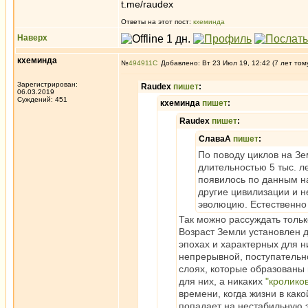
t.me/raudex
Ответы на этот пост:
кхеминда
Наверх
кхеминда
№
494911
Добавлено: Вт 23 Июл 19, 12:42 (7 лет том
Зарегистрирован:
Raudex
пишет
:
06.03.2019
Суждений: 451
кхеминда
пишет
:
Raudex
пишет
:
СлаваА
пишет
:
По поводу циклов на Зе
длительностью 5 тыс. ле
появилось по данным на
другие цивилизации и н
эволюцию. Естественно 
Так можно рассуждать тольк
Возраст Земли установлен 
эпохах и характерных для н
непрерывной, поступательно
слоях, которые образованы 
для них, а никаких
"кролико
времени, когда жизни в как
попадает на нестабильную 