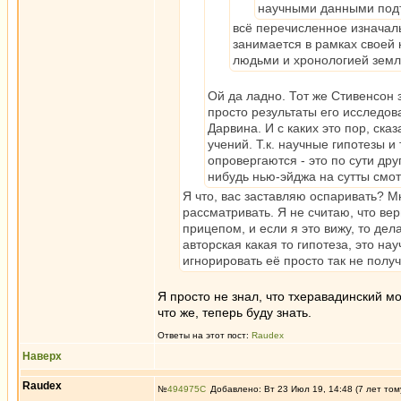
научными данными подт
всё перечисленное изначал
занимается в рамках своей
людьми и хронологией земл
Ой да ладно. Тот же Стивенсон
просто результаты его исследов
Дарвина. И с каких это пор, ска
учений. Т.к. научные гипотезы и
опровергаются - это по сути дру
нибудь нью-эйджа на сутты смот
Я что, вас заставляю оспаривать? Мн
рассматривать. Я не считаю, что вер
прицепом, и если я это вижу, то де
авторская какая то гипотеза, это н
игнорировать её просто так не получ
Я просто не знал, что тхеравадинский м
что же, теперь буду знать.
Ответы на этот пост:
Raudex
Наверх
Raudex
№
494975
Добавлено: Вт 23 Июл 19, 14:48 (7 лет том