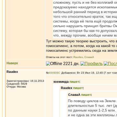
сложному, пусть и не без коллизий 
предсказуемо находятся ископаемые
небольшой ранний период в истории
того что относительно краток, так 
системы, когда её тела ещё продол
сильно нарушить принцип бритвы Ока
систему, которая бы как-то допуска
что, между прочим, вообще ничем м
Тут можно такую теорию выстроить, что 
гомосапиенс, а потом, когда на какой т
гомосапиенс устремились сюда на земл
Ответы на этот пост:
Raudex
,
СлаваА
Наверх
Raudex
№
494908
Добавлено: Вт 23 Июл 19, 12:40 (7 лет том
Зарегистрирован: 16.11.2013
кхеминда
пишет
:
Суждений: 5829
Откуда: Москва
Raudex
пишет
:
СлаваА
пишет
:
По поводу циклов на Земле.
длительностью 5 тыс. лет (д
по данным науки 1-2,5 млн.
и не одна за эти миллионы 