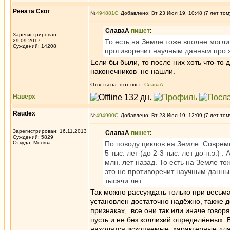
Рената Скот
№
494881
Добавлено: Вт 23 Июл 19, 10:48 (7 лет том
СлаваА
пишет
:
Зарегистрирован:
29.09.2017
То есть на Земле тоже вполне могли
Суждений: 14208
противоречит научным данным про 
Если бы были, то после них хоть что-то
наконечников не нашли.
Ответы на этот пост:
СлаваА
Наверх
Raudex
№
494900
Добавлено: Вт 23 Июл 19, 12:09 (7 лет том
Зарегистрирован: 16.11.2013
СлаваА
пишет
:
Суждений: 5829
Откуда: Москва
По поводу циклов на Земле. Соврем
5 тыс. лет (до 2-3 тыс. лет до н.э.
млн. лет назад. То есть на Земле т
это не противоречит научным данны
тысячи лет.
Так можно рассуждать только при весьм
установлен достаточно надёжно, также 
признаках, все они так или иначе говор
пусть и не без коллизий определённых. 
находятся ископаемые, характерные для