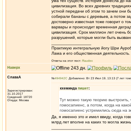
ума тех существ. История донесла до на
цивилизация. Во всех древних традициях
устной передачи об этом то зачем они б
собирали бананы с деревьев, а потом 
достоверно известная тоже говорит о то
варвары и происходит временная деград
цивилизация. Срок миллион лет очень б
разрушений, которые могли быть вызван
_________________
Практикую интегральную йогу Шри Ауроб
Лама и его общественная деятельность.
Ответы на этот пост:
Raudex
Наверх
СлаваА
№
494942
Добавлено: Вт 23 Июл 19, 13:13 (7 лет том
кхеминда
пишет
:
Зарегистрирован:
31.10.2017
Суждений: 18720
Тут можно такую теорию выстроить, 
Откуда: Москва
гомосапиенс, а потом, когда на как
гомосапиенс устремились сюда на 
Да, я именно это и имел ввиду, когда г
млрд лет вполне на каких то могла жизн
_________________