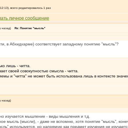
12:13), всего редактировалось 1 раз
у назад)
Re: Понятие "мысль"
сти, в Абхидхарме) соответствует западному понятию "мысль"?
ько лишь - читта.
ает своей совокупностью смысла - читта.
яемы и "читта" не может быть использована лишь в контексте значен
у назад)
но изучается мышление - виды мышления и т.д.
акое мысль (мысли), - даже не вспомню, хотя понятие "мысль", кон
ысль" используется, но напрямую как предмет изучения не изучаетс