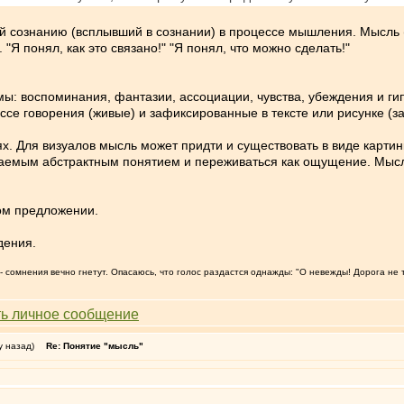
 сознанию (всплывший в сознании) в процессе мышления. Мысль (
 "Я понял, как это связано!" "Я понял, что можно сделать!"
: воспоминания, фантазии, ассоциации, чувства, убеждения и гип
се говорения (живые) и зафиксированные в тексте или рисунке (з
. Для визуалов мысль может придти и существовать в виде картин
маемым абстрактным понятием и переживаться как ощущение. Мыс
.
ом предложении.
дения.
т, - сомнения вечно гнетут. Опасаюсь, что голос раздастся однажды: "О невежды! Дорога не 
у назад)
Re: Понятие "мысль"