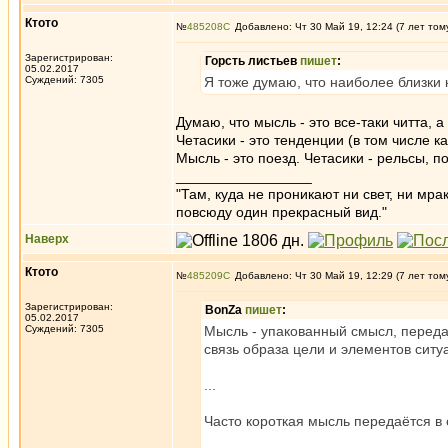
Ктото
№
485208
Добавлено: Чт 30 Май 19, 12:24 (7 лет том
Зарегистрирован:
Горсть листьев
пишет
:
05.02.2017
Суждений: 7305
Я тоже думаю, что наиболее близки к
Думаю, что мысль - это все-таки читта, а
Четасики - это тенденции (в том числе
Мысль - это поезд. Четасики - рельсы, 
_________________
"Там, куда не проникают ни свет, ни мрак
повсюду один прекрасный вид."
Наверх
Ктото
№
485209
Добавлено: Чт 30 Май 19, 12:29 (7 лет том
Зарегистрирован:
BonZa
пишет
:
05.02.2017
Суждений: 7305
Мысль - упакованный смысл, переда
связь образа цели и элементов ситуа
...
Часто короткая мысль передаётся в