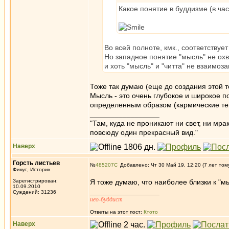
Какое понятие в буддизме (в ча
Во всей полноте, кмк., соответствует
Но западное понятие "мысль" не охв
и хоть "мысль" и "читта" не взаимоз
Тоже так думаю (еще до создания этой т
Мысль - это очень глубокое и широкое п
определенным образом (кармические те
_________________
"Там, куда не проникают ни свет, ни мрак
повсюду один прекрасный вид."
Наверх
Горсть листьев
№
485207
Добавлено: Чт 30 Май 19, 12:20 (7 лет том
Фикус, Историк
Зарегистрирован:
Я тоже думаю, что наиболее близки к "мы
10.09.2010
_________________
Суждений: 31236
нео-буддист
Ответы на этот пост:
Ктото
Наверх