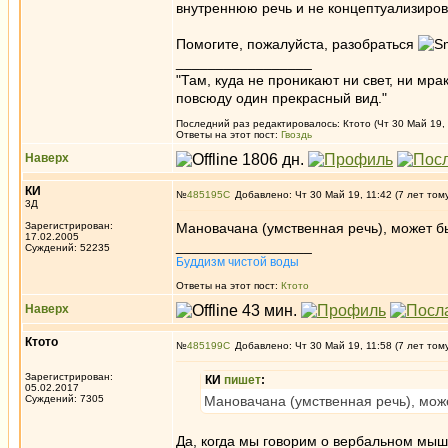
внутреннюю речь и не концептуализиров
Помогите, пожалуйста, разобраться
_________________
"Там, куда не проникают ни свет, ни мрак
повсюду один прекрасный вид."
Последний раз редактировалось: Ктото (Чт 30 Май 19, 
Ответы на этот пост:
Гвоздь
Наверх
КИ
№
485195
Добавлено: Чт 30 Май 19, 11:42 (7 лет том
3Д
Зарегистрирован:
Мановачана (умственная речь), может б
17.02.2005
_________________
Суждений: 52235
Буддизм чистой воды
Ответы на этот пост:
Ктото
Наверх
Ктото
№
485199
Добавлено: Чт 30 Май 19, 11:58 (7 лет том
Зарегистрирован:
КИ
пишет
:
05.02.2017
Суждений: 7305
Мановачана (умственная речь), мож
Да, когда мы говорим о вербальном мышл