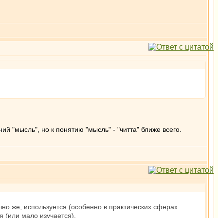
ий "мысль", но к понятию "мысль" - "читта" ближе всего.
ечно же, используется (особенно в практических сферах
я (или мало изучается).