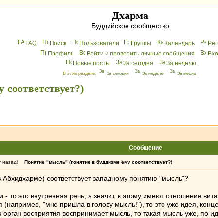
Дхарма
Буддийское сообщество
FAQ
Поиск
Пользователи
Группы
Календарь
Peг
Профиль
Войти и проверить личные сообщения
Вхo
Новые посты
За сегодня
За неделю
В этом разделе:
За сегодня
За неделю
За месяц
 соответствует?)
Сообщение
у назад)
Понятие "мысль" (понятие в буддизме ему соответствует?)
 в Абхидхарме) соответствует западному понятию "мысль"?
- то это внутренняя речь, а значит, к этому имеют отношение вита
(например, "мне пришла в голову мысль!"), то это уже идея, конце
как орган восприятия воспринимает мысль, то такая мысль уже, по 