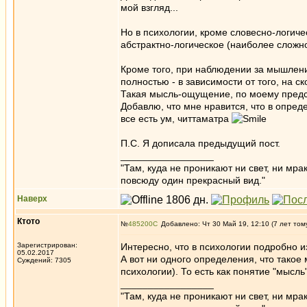
мой взгляд...
Но в психологии, кроме словесно-логиче
абстрактно-логическое (наиболее сложно
Кроме того, при наблюдении за мышлени
полностью - в зависимости от того, на 
Такая мысль-ощущение, по моему предс
Добавлю, что мне нравится, что в опреде
все есть ум, читтаматра
П.С. Я дописала предыдущий пост.
_________________
"Там, куда не проникают ни свет, ни мрак
повсюду один прекрасный вид."
Наверх
Ктото
№
485200
Добавлено: Чт 30 Май 19, 12:10 (7 лет том
Зарегистрирован:
Интересно, что в психологии подробно 
05.02.2017
А вот ни одного определения, что такое
Суждений: 7305
психологии). То есть как понятие "мысль
_________________
"Там, куда не проникают ни свет, ни мрак