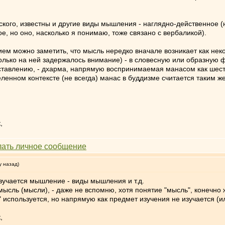
ского, известны и другие виды мышления - наглядно-действенное 
е, но оно, насколько я понимаю, тоже связано с вербаликой).
ем можно заметить, что мысль нередко вначале возникает как не
сколько на ней задержалось внимание) - в словесную или образную 
тавлению, - дхарма, напрямую воспринимаемая манасом как шест
ленном контексте (не всегда) манас в буддизме считается таким же 
,
у назад)
изучается мышление - виды мышления и т.д.
 мысль (мысли), - даже не вспомню, хотя понятие "мысль", конечно
" используется, но напрямую как предмет изучения не изучается (и
,