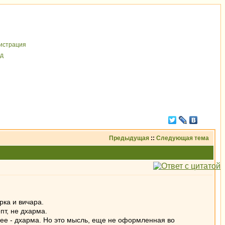
иcтрaция
д
Предыдущая
::
Следующая тема
рка и вичара.
пт, не дхарма.
идее - дхарма. Но это мысль, еще не оформленная во