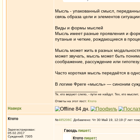
Мысль - упакованный смысл, переданный
связь образа цели и элементов ситуации.
Виды и формы мыслей
Мысль имеет разные проявления и формы
путаные и четкие, рождающиеся в процес
Мысль может жить в разных модальностях
может звучать, мысль может быть пони
соображение, рассуждение или гипотезу
Часто короткая мысль передаётся в одн
В логике Фреге «мысль» — синоним суж
_________________
Те, кто веруют слепо, - пути не найдут. Тех, кто мысли
Ответы на этот пост:
Ктото
Наверх
Ктото
№
485206
Добавлено: Чт 30 Май 19, 12:19 (7 лет том
Зарегистрирован:
Гвоздь
пишет
:
05.02.2017
Суждений: 7305
Ктото
пишет
: