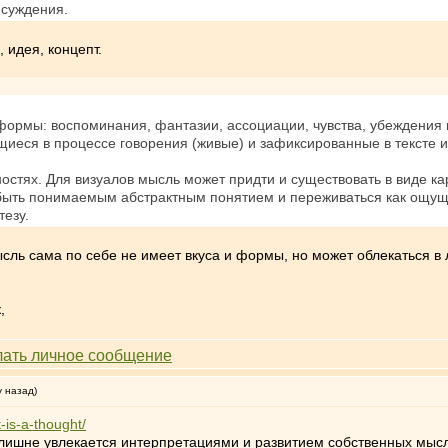
 суждения.
 идея, концепт.
ормы: воспоминания, фантазии, ассоциации, чувства, убеждения 
щиеся в процессе говорения (живые) и зафиксированные в тексте и
стях. Для визуалов мысль может придти и существовать в виде ка
 быть понимаемым абстрактным понятием и переживаться как ощу
тезу.
ль сама по себе не имеет вкуса и формы, но может облекаться в лю
,
у назад)
is-a-thought/
 излишне увлекается интерпретациями и развитием собственных мыс