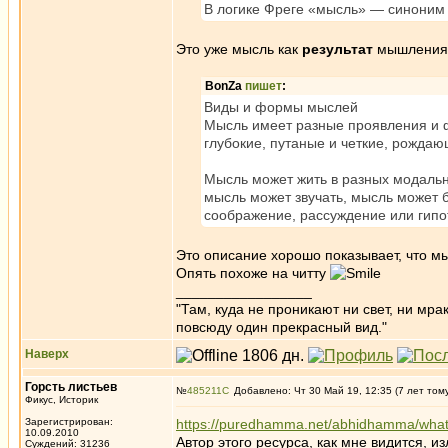
В логике Фреге «мысль» — синоним
Это уже мысль как
результат
мышления,
BonZa
пишет
:
Виды и формы мыслей
Мысль имеет разные проявления и ф
глубокие, путаные и четкие, рождаю
Мысль может жить в разных модально
мысль может звучать, мысль может
соображение, рассуждение или гипо
Это описание хорошо показывает, что мыс
Опять похоже на читту
_________________
"Там, куда не проникают ни свет, ни мрак
повсюду один прекрасный вид."
Наверх
Горсть листьев
№
485211
Добавлено: Чт 30 Май 19, 12:35 (7 лет том
Фикус, Историк
Зарегистрирован:
https://puredhamma.net/abhidhamma/what-
10.09.2010
Автор этого ресурса, как мне видится,
Суждений: 31236