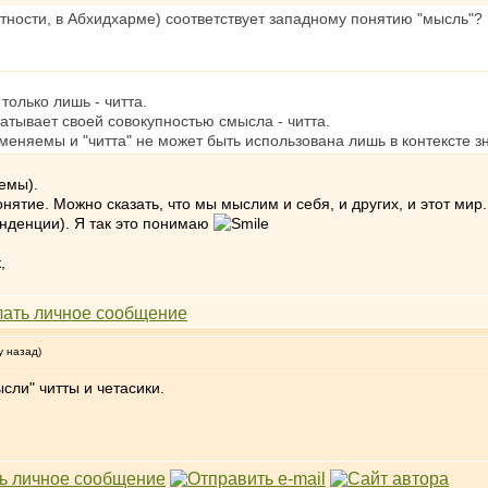
стности, в Абхидхарме) соответствует западному понятию "мысль"?
 только лишь - читта.
атывает своей совокупностью смысла - читта.
аменяемы и "читта" не может быть использована лишь в контексте зн
емы).
онятие. Можно сказать, что мы мыслим и себя, и других, и этот мир
нденции). Я так это понимаю
,
у назад)
сли" читты и четасики.