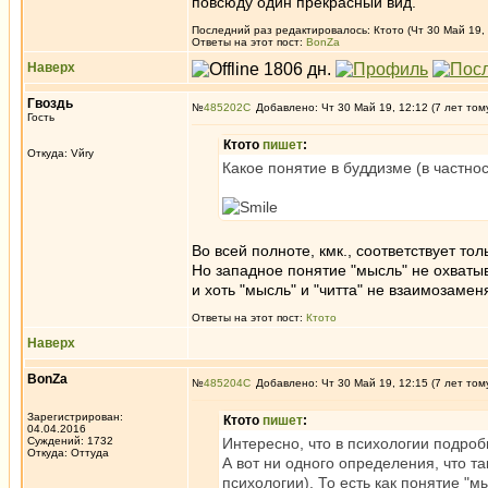
повсюду один прекрасный вид."
Последний раз редактировалось: Ктото (Чт 30 Май 19, 
Ответы на этот пост:
BonZa
Наверх
Гвоздь
№
485202
Добавлено: Чт 30 Май 19, 12:12 (7 лет том
Гость
Ктото
пишет
:
Откуда: Vйry
Какое понятие в буддизме (в частно
Во всей полноте, кмк., соответствует тол
Но западное понятие "мысль" не охватыв
и хоть "мысль" и "читта" не взаимозамен
Ответы на этот пост:
Ктото
Наверх
BonZa
№
485204
Добавлено: Чт 30 Май 19, 12:15 (7 лет том
Зарегистрирован:
Ктото
пишет
:
04.04.2016
Суждений: 1732
Интересно, что в психологии подроб
Откуда: Oттyдa
А вот ни одного определения, что т
психологии). То есть как понятие "м