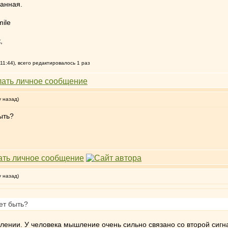
анная.
,
11:44), всего редактировалось 1 раз
у назад)
ыть?
у назад)
ет быть?
ении. У человека мышление очень сильно связано со второй сигна