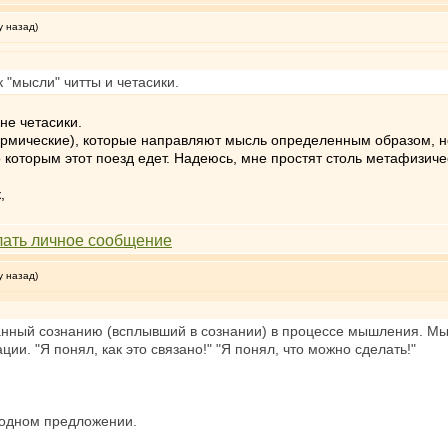
у назад)
 "мысли" читты и четасики.
 не четасики.
 кармические), которые направляют мысль определенным образом, н
по которым этот поезд едет. Надеюсь, мне простят столь метафизи
,
у назад)
нный сознанию (всплывший в сознании) в процессе мышления. Мыс
ции. "Я понял, как это связано!" "Я понял, что можно сделать!"
 одном предложении.