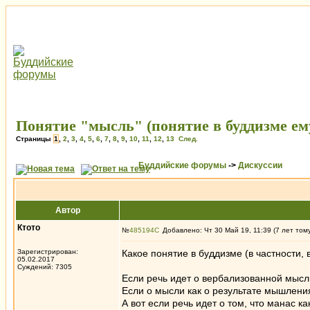
Понятие "мысль" (понятие в буддизме ему
Страницы
1
,
2
,
3
,
4
,
5
,
6
,
7
,
8
,
9
,
10
,
11
,
12
,
13
След.
Буддийские форумы
->
Дискуссии
Автор
Ктото
№
485194
Добавлено: Чт 30 Май 19, 11:39 (7 лет том
Зарегистрирован:
Какое понятие в буддизме (в частности,
05.02.2017
Суждений: 7305
Если речь идет о вербализованной мысли 
Если о мысли как о результате мышления 
А вот если речь идет о том, что манас 