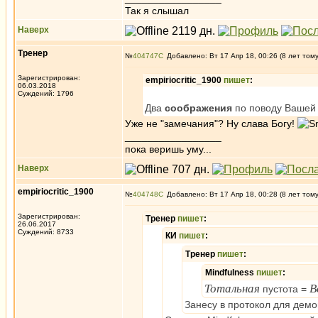
Так я слышал
Наверх
Тренер
№
404747
Добавлено: Вт 17 Апр 18, 00:26 (8 лет том
Зарегистрирован:
empiriocritic_1900
пишет
:
06.03.2018
Суждений: 1796
Два
соображения
по поводу Вашей
Уже не "замечания"? Ну слава Богу!
_________________
пока веришь уму...
Наверх
empiriocritic_1900
№
404748
Добавлено: Вт 17 Апр 18, 00:28 (8 лет том
Зарегистрирован:
Тренер
пишет
:
26.06.2017
Суждений: 8733
КИ
пишет
:
Тренер
пишет
:
Mindfulness
пишет
:
Тотальная
В
пустота =
Занесу в протокол для демо