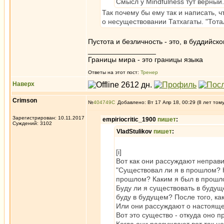
Смысл у Mindfulness тут верный.
Так почему бы ему так и написать, 
о несуществовании Татхагаты. "Тот
Пустота и безличность - это, в буддийск
_________________
Границы мира - это границы языка
Ответы на этот пост:
Тренер
Наверх
Crimson
№
404749
Добавлено: Вт 17 Апр 18, 00:29 (8 лет том
Зарегистрирован: 10.11.2017
empiriocritic_1900
пишет
:
Суждений: 3102
VladStulikov
пишет
:
[i]
Вот как они рассуждают неправи
"Существовал ли я в прошлом? 
прошлом? Каким я был в прошло
Буду ли я существовать в буду
буду в будущем? После того, ка
Или они рассуждают о настояще
Вот это существо - откуда оно 