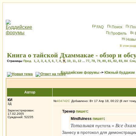
FAQ
Поиск
По
Профиль
Новы
В этом разд
Книга о тайской Дхаммакае - обзор и обс
Страницы
Пред.
1
,
2
,
3
,
4
,
5
,
6
,
7
,
8
,
9
,
10
,
11
,
12
...
77
,
78
,
79
,
80
,
81
,
82
,
83
,
84
Сле
Буддийские форумы
->
Южный буддизм
Автор
КИ
№
404742
Добавлено: Вт 17 Апр 18, 00:22 (8 лет том
3Д
Зарегистрирован:
Тренер
пишет
:
17.02.2005
Суждений: 52235
Mindfulness
пишет
:
Тотальная
Все дха
пустота =
Занесу в протокол для демонстраци