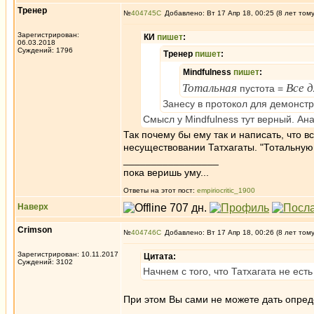
Тренер
№
404745
Добавлено: Вт 17 Апр 18, 00:25 (8 лет том
Зарегистрирован:
КИ
пишет
:
06.03.2018
Суждений: 1796
Тренер
пишет
:
Mindfulness
пишет
:
Тотальная
Все 
пустота =
Занесу в протокол для демонст
Смысл у Mindfulness тут верный. Ана
Так почему бы ему так и написать, что 
несуществовании Татхагаты. "Тотальную
_________________
пока веришь уму...
Ответы на этот пост:
empiriocritic_1900
Наверх
Crimson
№
404746
Добавлено: Вт 17 Апр 18, 00:26 (8 лет том
Зарегистрирован: 10.11.2017
Цитата:
Суждений: 3102
Начнем с того, что Татхагата не ест
При этом Вы сами не можете дать опре
_________________