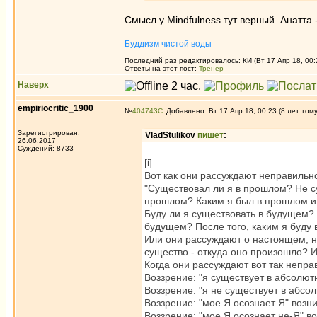
Смысл у Mindfulness тут верный. Анатта 
_________________
Буддизм чистой воды
Последний раз редактировалось: КИ (Вт 17 Апр 18, 00:
Ответы на этот пост:
Тренер
Наверх
empiriocritic_1900
№
404743
Добавлено: Вт 17 Апр 18, 00:23 (8 лет том
Зарегистрирован:
VladStulikov
пишет
:
26.06.2017
Суждений: 8733
[i]
Вот как они рассуждают неправильн
"Существовал ли я в прошлом? Не с
прошлом? Каким я был в прошлом и
Буду ли я существовать в будущем? 
будущем? После того, каким я буду 
Или они рассуждают о настоящем, на
существо - откуда оно произошло? И
Когда они рассуждают вот так непра
Воззрение: "я существует в абсолют
Воззрение: "я не существует в абсо
Воззрение: "мое Я осознает Я" возни
Воззрение: "мое Я осознает не-Я" во