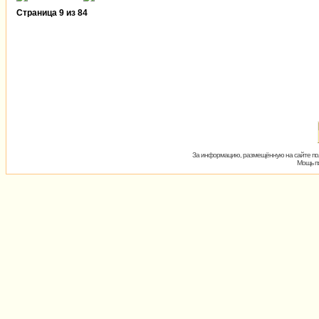
Страница
9
из
84
За информацию, размещённую на сайте пол
Мощь пх