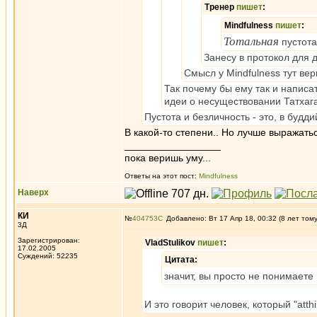
Тренер
пишет
:
Mindfulness
пишет
:
Тотальная
пустот
Занесу в протокол для 
Смысл у Mindfulness тут вер
Так почему бы ему так и написа
идеи о несуществовании Татхаг
Пустота и безличность - это, в будд
В какой-то степени.. Но лучше выражатьс
_________________
пока веришь уму...
Ответы на этот пост:
Mindfulness
Наверх
КИ
№
404753
Добавлено: Вт 17 Апр 18, 00:32 (8 лет том
3Д
Зарегистрирован:
VladStulikov
пишет
:
17.02.2005
Суждений: 52235
Цитата:
значит, вы просто не понимает
И это говорит человек, который "att