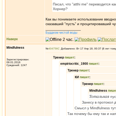
Писал, что "atthi me" переводится к
Хорнер?
Как вы понимаете использование вводног
сказавший "пусть" и процитировавший чуж
_________________
Буддизм чистой воды
Наверх
Mindfulness
№
404756
Добавлено: Вт 17 Апр 18, 00:37 (8 лет том
Тренер
пишет
:
Зарегистрирован:
09.01.2016
empiriocritic_1900
пишет
:
Суждений: 1247
Тренер
пишет
:
КИ
пишет
:
Тренер
пишет
:
Mindfulness
пише
Тотальная
пус
Занесу в протокол 
Смысл у Mindfulness тут
Так почему бы ему так и на