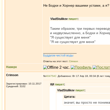
Не Бодхи и Хорнер вашими устами, а я?
VladStulikov
пишет
:
Таким образом, три первых переводч
и недвусмысленно, а Бодхи и Хорне
"Я существует для меня"
"Я не существует для меня"
_________________
Буддизм чистой воды
Ответы на этот пост:
Crimson
Наверх
Crimson
№
404754
Добавлено: Вт 17 Апр 18, 00:34 (8 лет том
Зарегистрирован: 10.11.2017
КИ
пишет
:
Суждений: 3102
VladStulikov
пишет
:
Цитата:
значит, вы просто не поним