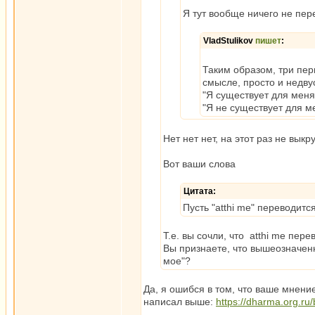
Я тут вообще ничего не пер
VladStulikov
пишет
:
Таким образом, три пер
смысле, просто и недву
"Я существует для меня
"Я не существует для м
Нет нет нет, на этот раз не выкр
Вот ваши слова
Цитата:
Пусть "atthi me" переводится
Т.е. вы сочли, что atthi me пер
Вы признаете, что вышеозначенн
мое"?
Да, я ошибся в том, что ваше мнение
написал выше:
https://dharma.org.r