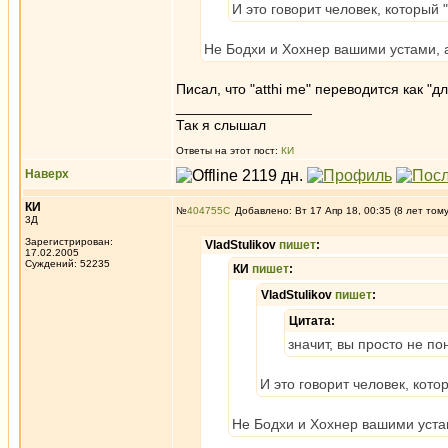
И это говорит человек, который 
Не Бодхи и Хохнер вашими устами, 
Писал, что "atthi me" переводится как "
_________________
Так я слышал
Ответы на этот пост:
КИ
Наверх
КИ
№
404755
Добавлено: Вт 17 Апр 18, 00:35 (8 лет том
3Д
Зарегистрирован:
VladStulikov
пишет
:
17.02.2005
Суждений: 52235
КИ
пишет
:
VladStulikov
пишет
:
Цитата:
значит, вы просто не п
И это говорит человек, кото
Не Бодхи и Хохнер вашими уста