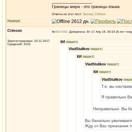
_________________
Границы мира - это границы языка
Ответы на этот пост:
Тренер
,
Crimson
Наверх
Crimson
№
404744
Добавлено: Вт 17 Апр 18, 00:24 (8 лет том
Зарегистрирован: 10.11.2017
КИ
пишет
:
Суждений: 3102
VladStulikov
пишет
:
КИ
пишет
:
VladStulikov
пишет
:
КИ
пишет
:
VladStulikov
пиш
Т.е. вы настаив
Я правильно В
Неправильно. Вы ба
Вы банально увиливает
Жду от Вас признания то