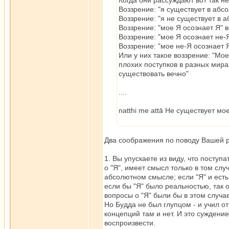
Когда они рассуждают вот так н
Воззрение: "я существует в абс
Воззрение: "я не существует в 
Воззрение: "мое Я осознает Я" в
Воззрение: "мое Я осознает не-Я
Воззрение: "мое не-Я осознает Я
Или у них такое воззрение: "Мое
плохих поступков в разных мир
существовать вечно"
....
natthi me attā Не существует мо
Два соображения по поводу Вашей 
1. Вы упускаете из виду, что поступ
о "Я", имеет смысл только в том слу
абсолютном смысле; если "Я" и есть
если бы "Я" было реальностью, так 
вопросы о "Я" были бы в этом случа
Но Будда не был глупцом - и учил от
концепций там и нет. И это суждени
воспроизвести.