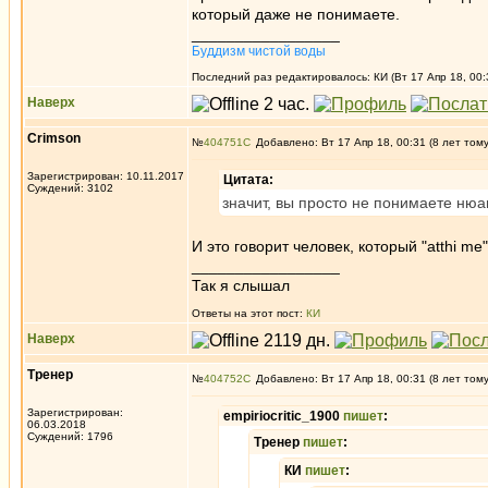
который даже не понимаете.
_________________
Буддизм чистой воды
Последний раз редактировалось: КИ (Вт 17 Апр 18, 00:
Наверх
Crimson
№
404751
Добавлено: Вт 17 Апр 18, 00:31 (8 лет том
Зарегистрирован: 10.11.2017
Цитата:
Суждений: 3102
значит, вы просто не понимаете ню
И это говорит человек, который "atthi m
_________________
Так я слышал
Ответы на этот пост:
КИ
Наверх
Тренер
№
404752
Добавлено: Вт 17 Апр 18, 00:31 (8 лет том
Зарегистрирован:
empiriocritic_1900
пишет
:
06.03.2018
Суждений: 1796
Тренер
пишет
:
КИ
пишет
: