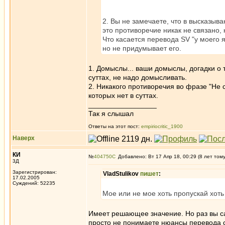
2. Вы не замечаете, что в высказыван
это противоречие никак не связано, к
Что касается перевода SV "у моего я
но не придумывает его.
1. Домыслы... ваши домыслы, догадки о т
суттах, не надо домысливать.
2. Никакого противоречия во фразе "Не 
которых нет в суттах.
_________________
Так я слышал
Ответы на этот пост:
empiriocritic_1900
Наверх
КИ
№
404750
Добавлено: Вт 17 Апр 18, 00:29 (8 лет том
3Д
Зарегистрирован:
VladStulikov
пишет
:
17.02.2005
Суждений: 52235
Мое или не мое хоть пропускай хоть 
Имеет решающее значение. Но раз вы сами
просто не понимаете нюансы перевода с