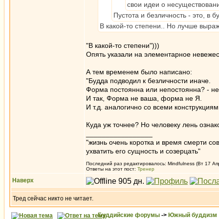
свои идеи о несуществовани
Пустота и безличность - это, в 
В какой-то степени.. Но лучше выраж
"В какой-то степени")))
Опять указали на элементарное невежес
А тем временем было написано:
"Будда подводил к безличности иначе.
Форма постоянна или непостоянна? - неп
И так, Форма не ваша, форма не Я.
И т.д. аналогично со всеми конструкци
Куда уж точнее? Но человеку лень озна
_________________
"жизнь очень коротка и время смерти с
ухватить его сущность и созерцать"
Последний раз редактировалось: Mindfulness (Вт 17 Апр
Ответы на этот пост:
Тренер
Наверх
Тред сейчас никто не читает.
Буддийские форумы
->
Южный буддизм