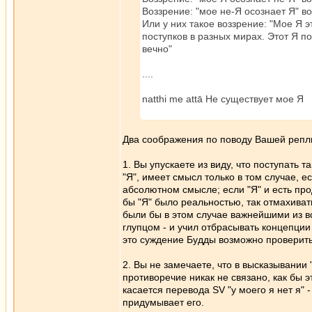
Воззрение: "мое не-Я осознает Я" во
Или у них такое воззрение: "Мое Я э
поступков в разных мирах. Этот Я 
вечно"
....
natthi me attā Не существует мое Я
Два соображения по поводу Вашей репл
1. Вы упускаете из виду, что поступать 
"Я", имеет смысл только в том случае, е
абсолютном смысле; если "Я" и есть про
бы "Я" было реальностью, так отмахиват
были бы в этом случае важнейшими из вс
глупцом - и учил отбрасывать концепции 
это суждение Будды возможно проверить;
2. Вы не замечаете, что в высказывании "
противоречие никак не связано, как бы эт
касается перевода SV "у моего я нет я" 
придумывает его.