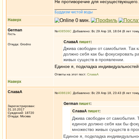
Не противоречие для несуществующего.
_________________
Буддизм чистой воды
Наверх
German
№
408506
Добавлено: Вс 29 Апр 18, 18:04 (8 лет том
Гость
СлаваА
пишет
:
Откуда: Grodno
Джива свободен от самобытия. Так к
должно себя как бы фокусировать 
живых существ в проявлении.
Единое я, подкладка индивидуальностей 
Ответы на этот пост:
СлаваА
Наверх
СлаваА
№
408619
Добавлено: Вс 29 Апр 18, 23:43 (8 лет том
German
пишет
:
Зарегистрирован:
31.10.2017
СлаваА
пишет
:
Суждений: 18720
Откуда: Москва
Джива свободен от самобытия. Т
единое должно себя как бы фо
множество живых существ в про
Единое я, подкладка индивидуальнос