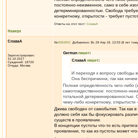
постоянно-неизменное, само в себе изо
детерминированностью. Свобода требует
конкретному, открытости - требует пуст
Ответы на этот пост:
СлаваА
Наверх
СлаваА
№
408465
Добавлено: Вс 29 Апр 18, 13:53 (8 лет том
German
пишет
:
Зарегистрирован:
31.10.2017
СлаваА
пишет
:
Суждений: 18720
Откуда: Москва
И переходя к вопросу свободы в
Она беспричинна, так как ничем
Полная определённость чего-либо (
самотождественное: постоянно-неиз
тотальной детерминированностью. С
чему-либо конкретному, открытости 
Джива свободен от самобытия. Так как 
должно себя как бы фокусировать разл
существ в проявлении.
В концепции пустоты что-то есть притяга
проявлении, то как из пустоты может что