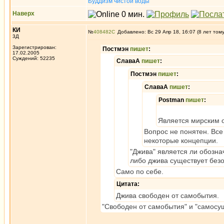
Буддизм чистой воды
Наверх
КИ
№
408482
Добавлено: Вс 29 Апр 18, 16:07 (8 лет том
3Д
Зарегистрирован:
Постмэн
пишет
:
17.02.2005
Суждений: 52235
СлаваА
пишет
:
Постмэн
пишет
:
СлаваА
пишет
:
Postman
пишет
:
Является мирским 
Вопрос не понятен. Вс
некоторые концепции.
"Джива" является ли обозна
либо джива существует безо
Само по себе.
Цитата:
Джива свободен от самобытия.
"Свободен от самобытия" и "самосу