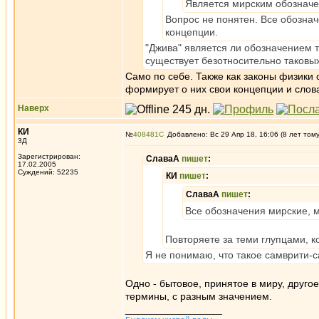
Является мирским обознач
Вопрос не понятен. Все обозна
концепции.
"Джива" является ли обозначением т
существует безотносительно таковых
Само по себе. Также как законы физики с
формирует о них свои концепции и слова
Наверх
КИ
№
408481
Добавлено: Вс 29 Апр 18, 16:06 (8 лет том
3Д
Зарегистрирован:
СлаваА
пишет
:
17.02.2005
Суждений: 52235
КИ
пишет
:
СлаваА
пишет
:
Все обозначения мирские, 
Повторяете за теми глупцами, 
Я не понимаю, что такое самврити-с
Одно - бытовое, принятое в миру, другое 
термины, с разным значением.
_________________