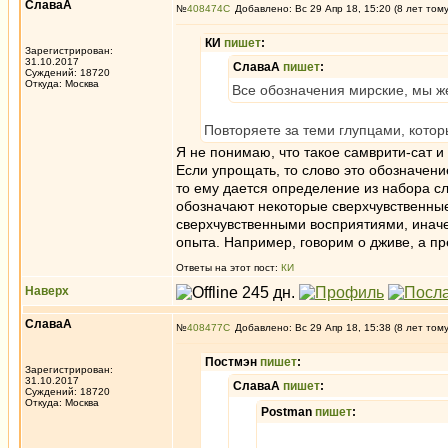
СлаваА
№
408474
Добавлено: Вс 29 Апр 18, 15:20 (8 лет том
КИ
пишет
:
Зарегистрирован:
31.10.2017
СлаваА
пишет
:
Суждений: 18720
Откуда: Москва
Все обозначения мирские, мы 
Повторяете за теми глупцами, кото
Я не понимаю, что такое самврити-сат и
Если упрощать, то слово это обозначени
то ему дается определение из набора сл
обозначают некоторые сверхчувственные
сверхчувственными восприятиями, иначе 
опыта. Например, говорим о дживе, а пре
Ответы на этот пост:
КИ
Наверх
СлаваА
№
408477
Добавлено: Вс 29 Апр 18, 15:38 (8 лет том
Постмэн
пишет
:
Зарегистрирован:
31.10.2017
СлаваА
пишет
:
Суждений: 18720
Откуда: Москва
Postman
пишет
: