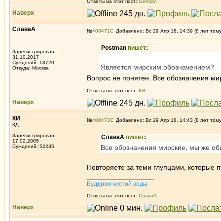
Ответы на этот пост:
German
Наверх
СлаваА
№
408471
Добавлено: Вс 29 Апр 18, 14:39 (8 лет том
Postman
пишет
:
Зарегистрирован:
31.10.2017
Суждений: 18720
Является мирским обозначением?
Откуда: Москва
Вопрос не понятен. Все обозначения м
Ответы на этот пост:
КИ
Наверх
КИ
№
408473
Добавлено: Вс 29 Апр 18, 14:43 (8 лет том
3Д
Зарегистрирован:
СлаваА
пишет
:
17.02.2005
Суждений: 52235
Все обозначения мирские, мы же о
Повторяете за теми глупцами, которые 
_________________
Буддизм чистой воды
Ответы на этот пост:
СлаваА
Наверх