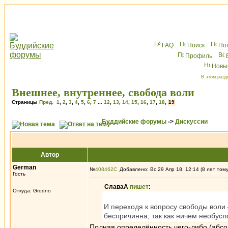
FAQ
Поиск
По
Профиль
Новы
В этом разд
Внешнее, внутреннее, свобода воли
Страницы
Пред.
1
,
2
,
3
,
4
,
5
,
6
,
7
...
12
,
13
,
14
,
15
,
16
,
17
,
18
,
19
Буддийские форумы
->
Дискуссии
Автор
German
№
408462
Добавлено: Вс 29 Апр 18, 12:14 (8 лет том
Гость
СлаваА
пишет
:
Откуда: Grodno
И переходя к вопросу свободы воли
беспричинна, так как ничем необусл
Полная определённость чего-либо (абс