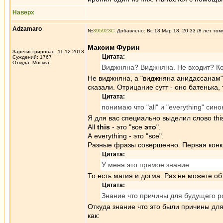
Наверх
Adzamaro
№
395923
Добавлено: Вс 18 Мар 18, 20:33 (8 лет том
Максим Фурин
Зарегистрирован: 11.12.2013
Цитата:
Суждений: 1767
Откуда: Москва
Виджняна? Виджняна. Не входит? Ко
Не виджняна, а "виджняна анидассанам".
сказали. Отрицание сутт - оно батенька, 
Цитата:
понимаю что "all" и "everything" син
Я для вас специально выделил слово thi
All
this
- это "все
это
".
А everything - это "все".
Разные фразы совершенно. Первая конк
Цитата:
У меня это прямое знание.
То есть магия и догма. Раз не можете об
Цитата:
Знание что причины для будущего 
Откуда знание что это были причины дл
как: