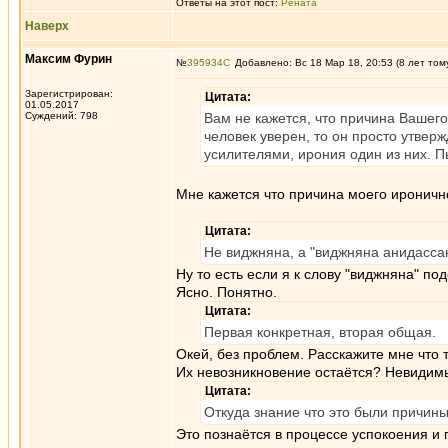
Ответы на этот пост:
Рената
Наверх
Максим Фурин
№
395934
Добавлено: Вс 18 Мар 18, 20:53 (8 лет том
Зарегистрирован:
Цитата:
01.05.2017
Суждений: 798
Вам не кажется, что причина Вашего
человек уверен, то он просто утвер
усилителями, ирония один из них. 
Мне кажется что причина моего ироничн
Цитата:
Не виджняна, а "виджняна анидасса
Ну то есть если я к слову "виджняна" по
Ясно. Понятно.
Цитата:
Первая конкретная, вторая общая.
Окей, без проблем. Расскажите мне что 
Их невозникновение остаётся? Невидимы
Цитата:
Откуда знание что это были причин
Это познаётся в процессе успокоения и