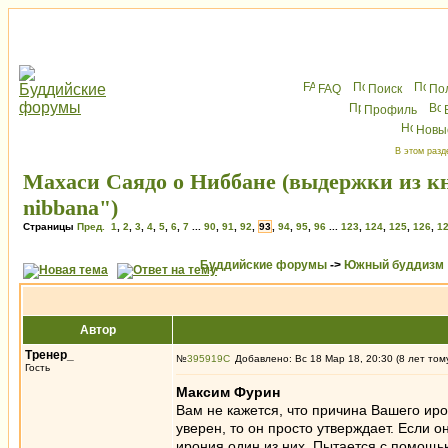
FAQ
Поиск
По
Профиль
Новы
В этом разд
Махаси Саядо о Ниббане (выдержки из книг
nibbana")
Страницы
Пред.
1
,
2
,
3
,
4
,
5
,
6
,
7
...
90
,
91
,
92
,
93
,
94
,
95
,
96
...
123
,
124
,
125
,
126
,
1
Буддийские форумы
->
Южный буддизм
Автор
Тренер_
№
395919
Добавлено: Вс 18 Мар 18, 20:30 (8 лет том
Гость
Максим Фурин
Вам не кажется, что причина Вашего иро
уверен, то он просто утверждает. Если 
ирония один из них. Пытается с помощь