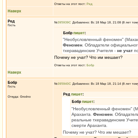
Ответы на этот пост:
Ред
Наверх
Ред
№
395939
Добавлено: Вс 18 Мар 18, 21:08 (8 лет том
Гость
Бобр
пишет
:
"Необусловленный феномен" (Махас
Феномен
. Обладатели официальног
тхеравадинские Учителя -
не учат
по
Почему не учат? Что им мешает?
Ответы на этот пост:
Бобр
Наверх
Бобр
№
395940
Добавлено: Вс 18 Мар 18, 21:14 (8 лет том
Гость
Ред
пишет
:
Откуда: Grodno
Бобр
пишет
:
"Необусловленный феномен" (М
Араханта.
Феномен
. Обладател
реальные тхеравадинские Учите
смерти Араханта.
Почему не учат? Что им мешает?