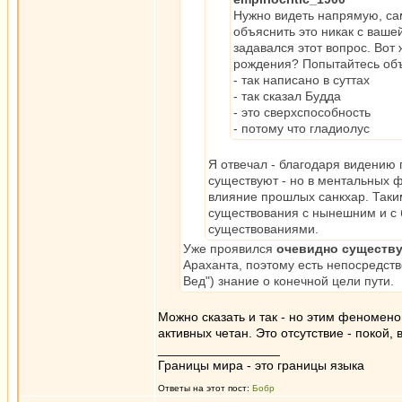
Нужно видеть напрямую, сам
объяснить это никак с вашей
задавался этот вопрос. Вот
рождения? Попытайтесь объ
- так написано в суттах
- так сказал Будда
- это сверхспособность
- потому что гладиолус
Я отвечал - благодаря видению
существуют - но в ментальных 
влияние прошлых санкхар. Так
существования с нынешним и с
существованиями.
Уже проявился
очевидно существ
Араханта, поэтому есть непосредств
Вед") знание о конечной цели пути.
Можно сказать и так - но этим феномен
активных четан. Это отсутствие - покой,
_________________
Границы мира - это границы языка
Ответы на этот пост:
Бобр