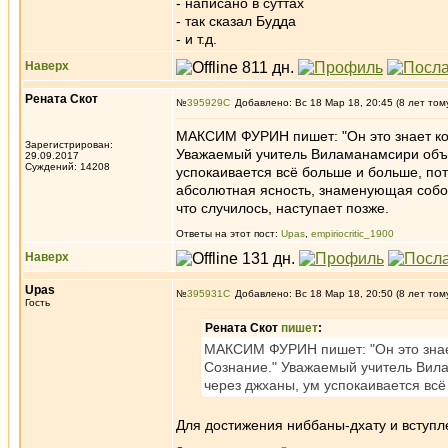
- написано в суттах
- так сказал Будда
- и т.д.
Наверх
Рената Скот
№
395929
Добавлено: Вс 18 Мар 18, 20:45 (8 лет том
МАКСИМ ФУРИН пишет: "Он это знает ког
Зарегистрирован:
Уважаемый учитель Виламанамсири объяс
29.09.2017
Суждений: 14208
успокаивается всё больше и больше, пот
абсолютная ясность, знаменующая собой
что случилось, наступает позже.
Ответы на этот пост:
Upas
,
empiriocritic_1900
Наверх
Upas
№
395931
Добавлено: Вс 18 Мар 18, 20:50 (8 лет том
Гость
Рената Скот
пишет
:
МАКСИМ ФУРИН пишет: "Он это знает
Сознание." Уважаемый учитель Вила
через джханы, ум успокаивается всё
Для достижения ниббаны-дхату и вступл