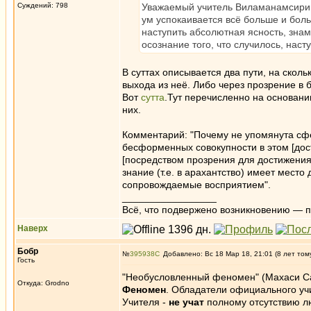
Суждений: 798
Уважаемый учитель Виламанамсири о
ум успокаивается всё больше и боль
наступить абсолютная ясность, зна
осознание того, что случилось, наст
В суттах описывается два пути, на скол
выхода из неё. Либо через прозрение в 
Вот
сутта
.Тут перечисленно на основани
них.
Комментарий: "Почему не упомянута сфе
бесформенных совокупности в этом [дост
[посредством прозрения для достижения 
знание (т.е. в арахантство) имеет место
сопровождаемые восприятием".
_________________
Всё, что подвержено возникновению — 
Наверх
Бобр
№
395938
Добавлено: Вс 18 Мар 18, 21:01 (8 лет том
Гость
"Необусловленный феномен" (Махаси Са
Откуда: Grodno
Феномен
. Обладатели официального уч
Учителя -
не учат
полному отсутствию л