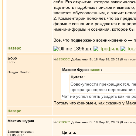
себя. Его открытие, которое заключалос
тщетность подобных поисков и выявило,
является обусловленным, а значит непо
2. Комментарий поясняет, что за предел
форма с сознанием рождаются и перерож
имени-и-формы и сознания, которое бы
_________________
Всё, что подвержено возникновению — 
Наверх
Бобр
№
395935
Добавлено: Вс 18 Мар 18, 20:53 (8 лет том
Гость
Максим Фурин
пишет
:
Откуда: Grodno
Цитата:
Совокупности прекращаются, пер
прекращающееся переживание - 
Чёт не успел опять увидеть как не 
Потому что феномен, как сказано у Мах
Наверх
Максим Фурин
№
395937
Добавлено: Вс 18 Мар 18, 20:59 (8 лет том
Зарегистрирован:
Цитата:
01.05.2017