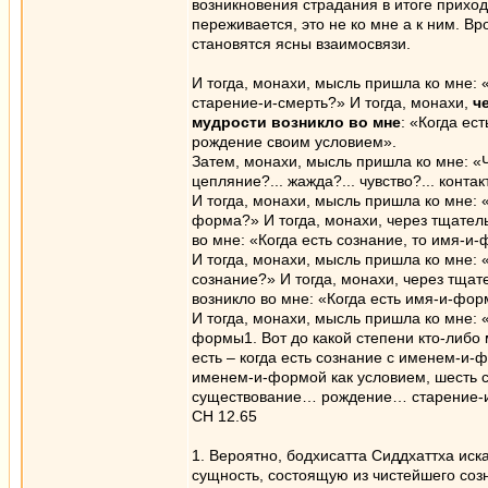
возникновения страдания в итоге прихо
переживается, это не ко мне а к ним. В
становятся ясны взаимосвязи.
И тогда, монахи, мысль пришла ко мне: 
старение-и-смерть?» И тогда, монахи,
че
мудрости возникло во мне
: «Когда ес
рождение своим условием».
Затем, монахи, мысль пришла ко мне: «Чт
цепляние?... жажда?... чувство?... контак
И тогда, монахи, мысль пришла ко мне: 
форма?» И тогда, монахи, через тщател
во мне: «Когда есть сознание, то имя-
И тогда, монахи, мысль пришла ко мне: 
сознание?» И тогда, монахи, через тща
возникло во мне: «Когда есть имя-и-фор
И тогда, монахи, мысль пришла ко мне: 
формы1. Вот до какой степени кто-либо 
есть – когда есть сознание с именем-и-
именем-и-формой как условием, шесть с
существование… рождение… старение-и-
СН 12.65
1. Вероятно, бодхисатта Сиддхаттха иск
сущность, состоящую из чистейшего соз