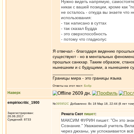
Нужно видеть напрямую, самостоятел
никак с вашей позиции, кроме как "
не осталось - откуда вы знаете что
использования:
- так написано в суттах
- так сказал Будда
- это сверхспособность
- потому что гладиолус
Я отвечал - благодаря видению прошлы
существуют - но в ментальных феномен
прошлых санкхар. Таким образом, стан
нынешним и с будущими, а нынешнее су
_________________
Границы мира - это границы языка
Ответы на этот пост:
Бобр
Наверх
empiriocritic_1900
№
395952
Добавлено: Вс 18 Мар 18, 22:44 (8 лет том
Зарегистрирован:
Рената Скот
пишет
:
26.06.2017
Суждений: 8733
МАКСИМ ФУРИН пишет: "Он это знает
Сознание." Уважаемый учитель Вила
через джханы, ум успокаивается всё