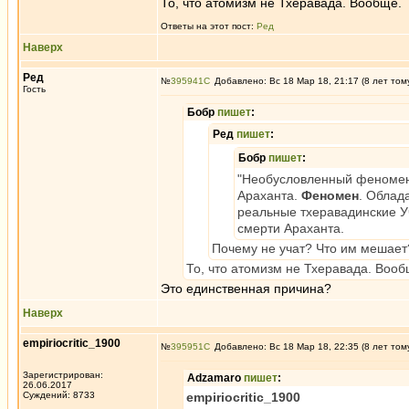
То, что атомизм не Тхеравада. Вообще.
Ответы на этот пост:
Ред
Наверх
Ред
№
395941
Добавлено: Вс 18 Мар 18, 21:17 (8 лет том
Гость
Бобр
пишет
:
Ред
пишет
:
Бобр
пишет
:
"Необусловленный феномен"
Араханта.
Феномен
. Облад
реальные тхеравадинские У
смерти Араханта.
Почему не учат? Что им мешает
То, что атомизм не Тхеравада. Вооб
Это единственная причина?
Наверх
empiriocritic_1900
№
395951
Добавлено: Вс 18 Мар 18, 22:35 (8 лет том
Зарегистрирован:
Adzamaro
пишет
:
26.06.2017
Суждений: 8733
empiriocritic_1900