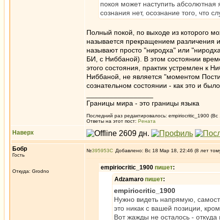
покоя может наступить абсолютная 
сознания нет, осознание того, что с
Полный покой, по выходе из которого мож
называется прекращением различения и
называют просто "ниродха" или "ниродха с
БИ, с Ниббаной). В этом состоянии вре
этого состояния, практик устремлен к Н
Ниббаной, не является "моментом Пости
сознательном состоянии - как это и был
_________________
Границы мира - это границы языка
Последний раз редактировалось: empiriocritic_1900 (Вс
Ответы на этот пост:
Рената
Наверх
Бобр
№
395953
Добавлено: Вс 18 Мар 18, 22:46 (8 лет том
Гость
empiriocritic_1900
пишет
:
Откуда: Grodno
Adzamaro
пишет
:
empiriocritic_1900
Нужно видеть напрямую, самосто
это никак с вашей позиции, кром
Вот жажды не осталось - откуда