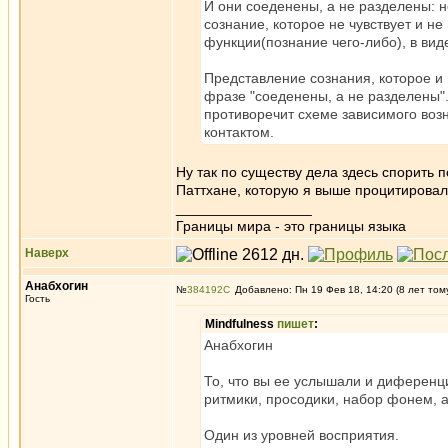
И они соеденены, а не разделены: не
сознание, которое не чувствует и н
функции(познание чего-либо), в вид
Представление сознания, которое и 
фразе "соеденены, а не разделены".
противоречит схеме зависимого возн
контактом.
Ну так по существу дела здесь спорить п
Паттхане, которую я выше процитировал
_________________
Границы мира - это границы языка
Наверх
Анабхогин
№
384192
Добавлено: Пн 19 Фев 18, 14:20 (8 лет том
Гость
Mindfulness
пишет
:
Анабхогин
То, что вы ее услышали и диференции
ритмики, просодики, набор фонем, а
Один из уровней восприятия.