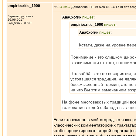
empiriocritic_1900
№
384195
Добавлено: Пн 19 Фев 18, 14:47 (8 лет том
Зарегистрирован:
Анабхогин
пишет
:
26.06.2017
Суждений: 8733
empiriocritic_1900
пишет
:
Анабхогин
пишет
:
Кстати, даже на уровне пер
Понимание - это слишком широки
в зависимости от того, о понима
Что saññā - это не восприятие, я
устоявшаяся традиция, не явля
бессмысленный термин; это не в
на что Вы этим замечанием воз
На фоне многовековых традиций все
толкования людей с Запада выглядят
Если это камень в мой огород, то я как 
классических комментаторских трактатах.
чтобы процитировать второй параграф в