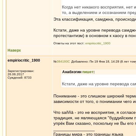
Когда нет никакого восприятия, нет 
то, а выделением и осознанием пре
Эта классификация, самджна, происходи
Кстати, даже на уровне перевода самджн
протестантизм) в основном к хаосу в по
Ответы на этот пост:
empiriocritic_1900
Наверх
empiriocritic_1900
№
384193
Добавлено: Пн 19 Фев 18, 14:28 (8 лет том
Зарегистрирован:
Анабхогин
пишет
:
26.06.2017
Суждений: 8733
Кстати, даже на уровне перевода с
Понимание - это слишком широкий термин
зависимости от того, о понимании чего 
Что saññā - это не восприятие, я согласе
традиция, не являющаяся "буддийским п
упрёк Вам сказано, поскольку не Вы его
_________________
Границы мира - это границы языка