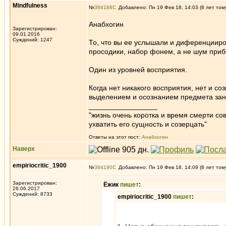
Mindfulness
№
384188
Добавлено: Пн 19 Фев 18, 14:03 (8 лет том
Анабхогин
Зарегистрирован:
09.01.2016
Суждений: 1247
То, что вы ее услышали и диференциирова
просодики, набор фонем, а не шум прибо
Один из уровней восприятия.
Когда нет никакого восприятия, нет и со
выделением и осознанием предмета зан
_________________
"жизнь очень коротка и время смерти с
ухватить его сущность и созерцать"
Ответы на этот пост:
Анабхогин
Наверх
empiriocritic_1900
№
384190
Добавлено: Пн 19 Фев 18, 14:09 (8 лет том
Зарегистрирован:
Ёжик
пишет
:
26.06.2017
Суждений: 8733
empiriocritic_1900
пишет
: