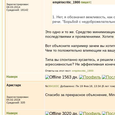
empiriocritic_1900
пишет
:
Зарегистрирован:
08.03.2014
Суждений: 16142
1. Нет, я обозначил вежливость, ка
речи. "Борьбой с недоброжелательно
Это одно и то же. Средство минимизации
последствиями и проявлениями. Хотите 
Вот объясните например зачем вы хотит
Чем то положительно влияющим на вашу
Типа вы спонтанно кусаетесь, и решили 
агрессивностью? Не эффективная конеч
Ответы на этот пост:
empiriocritic_1900
Наверх
Аристарх
№
384183
Добавлено: Пн 19 Фев 18, 13:34 (8 лет том
Спасибо за прекрасное объяснение, Мind
Зарегистрирован:
05.02.2018
Суждений: 335
Наверх