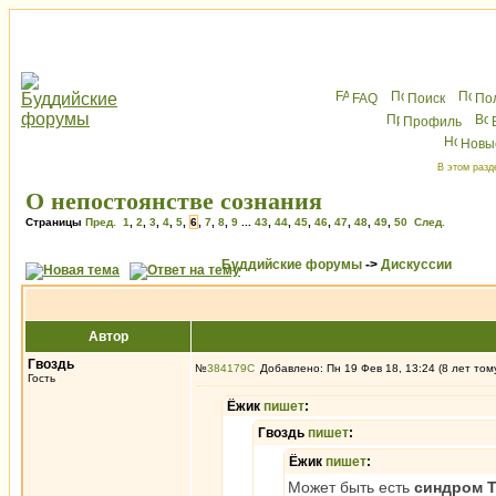
FAQ
Поиск
По
Профиль
Новы
В этом разд
О непостоянстве сознания
Страницы
Пред.
1
,
2
,
3
,
4
,
5
,
6
,
7
,
8
,
9
...
43
,
44
,
45
,
46
,
47
,
48
,
49
,
50
След.
Буддийские форумы
->
Дискуссии
Автор
Гвоздь
№
384179
Добавлено: Пн 19 Фев 18, 13:24 (8 лет том
Гость
Ёжик
пишет
:
Гвоздь
пишет
:
Ёжик
пишет
:
Может быть есть
синдром 