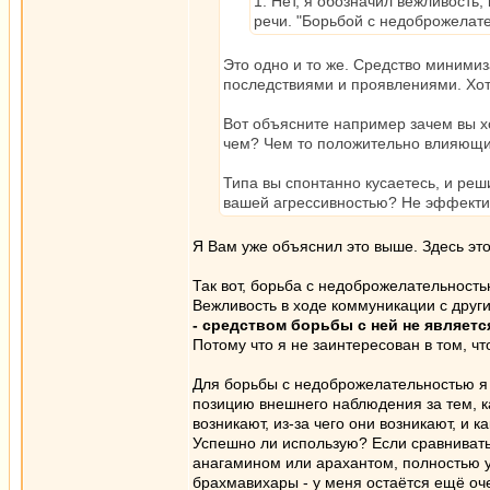
1. Нет, я обозначил вежливость
речи. "Борьбой с недоброжелате
Это одно и то же. Средство минимиз
последствиями и проявлениями. Хот
Вот объясните например зачем вы х
чем? Чем то положительно влияющи
Типа вы спонтанно кусаетесь, и реш
вашей агрессивностью? Не эффектив
Я Вам уже объяснил это выше. Здесь это
Так вот, борьба с недоброжелательность
Вежливость в ходе коммуникации с дру
- средством борьбы с ней не являетс
Потому что я не заинтересован в том, 
Для борьбы с недоброжелательностью я 
позицию внешнего наблюдения за тем, 
возникают, из-за чего они возникают, и
Успешно ли использую? Если сравнивать 
анагамином или арахантом, полностью 
брахмавихары - у меня остаётся ещё оч