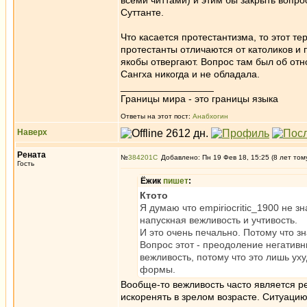
всеми читтами) и этим бы закрыть вопрос
Суттанте.
Что касается протестантизма, то этот те
протестанты отличаются от католиков и
якобы отвергают. Вопрос там был об отн
Сангха никогда и не обладала.
_________________
Границы мира - это границы языка
Ответы на этот пост:
Анабхогин
Наверх
Рената
№
384201
Добавлено: Пн 19 Фев 18, 15:25 (8 лет том
Гость
Ёжик
пишет
:
Ктото
Я думаю что empiriocritic_1900 не 
напускная вежливость и учтивость.
И это очень печально. Потому что зн
Вопрос этот - преодоление негативн
вежливость, потому что это лишь ух
формы.
Вообще-то вежливость часто является ре
искоренять в зрелом возрасте. Ситуацию