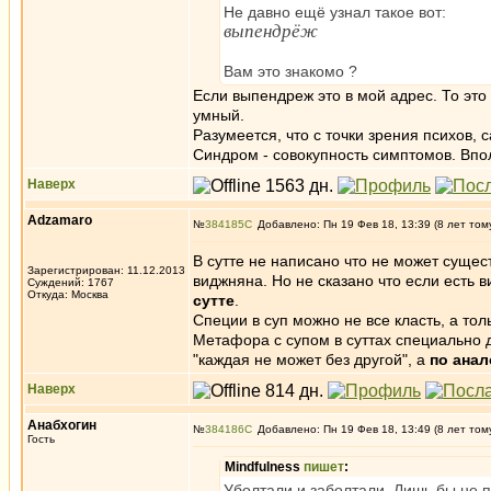
Не давно ещё узнал такое вот:
выпендрёж
Вам это знакомо ?
Если выпендреж это в мой адрес. То это
умный.
Разумеется, что с точки зрения психов, 
Синдром - совокупность симптомов. Впо
Наверх
Adzamaro
№
384185
Добавлено: Пн 19 Фев 18, 13:39 (8 лет том
В сутте не написано что не может сущест
Зарегистрирован: 11.12.2013
виджняна. Но не сказано что если есть в
Суждений: 1767
Откуда: Москва
сутте
.
Специи в суп можно не все класть, а тол
Метафора с супом в суттах специально д
"каждая не может без другой", а
по анал
Наверх
Анабхогин
№
384186
Добавлено: Пн 19 Фев 18, 13:49 (8 лет том
Гость
Mindfulness
пишет
:
Уболтали и заболтали. Лишь бы не 