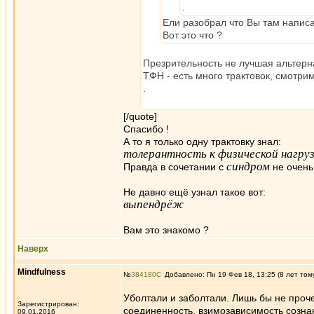
.
Ели разобрал что Вы там написал
Вот это что ?
Презрительность не лучшая альтерн
ТФН - есть много трактовок, смотри
.
[/quote]
Спасибо !
А то я только одну трактовку знал:
толерантность к физической нагру
синдром
Правда в сочетании с
не очень
Не давно ещё узнал такое вот:
выпендрёж
Вам это знакомо ?
Наверх
Mindfulness
№
384180
Добавлено: Пн 19 Фев 18, 13:25 (8 лет том
Уболтали и заболтали. Лишь бы не проч
Зарегистрирован:
соединенность, взимозависимость сознан
09.01.2016