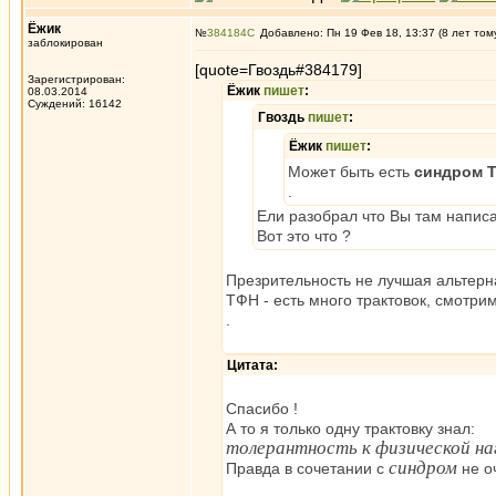
Ёжик
№
384184
Добавлено: Пн 19 Фев 18, 13:37 (8 лет том
заблокирован
[quote=Гвоздь#384179]
Зарегистрирован:
Ёжик
пишет
:
08.03.2014
Суждений: 16142
Гвоздь
пишет
:
Ёжик
пишет
:
Может быть есть
синдром 
.
Ели разобрал что Вы там написал
Вот это что ?
Презрительность не лучшая альтерн
ТФН - есть много трактовок, смотри
.
Цитата:
Спасибо !
А то я только одну трактовку знал:
толерантность к физической на
синдром
Правда в сочетании с
не о