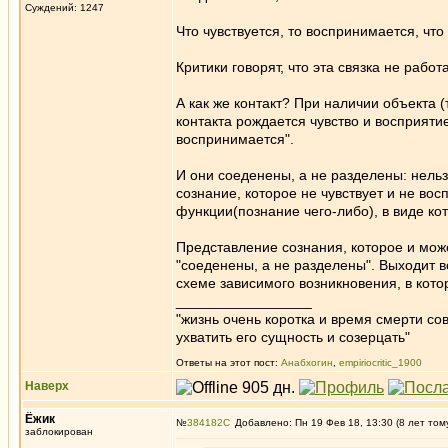
Суждений: 1247
Что чувствуется, то воспринимается, что
Критики говорят, что эта связка не работ
А как же контакт? При наличии объекта (
контакта рождается чувство и восприятие.
воспринимается".
И они соеденены, а не разделены: нельзя
сознание, которое не чувствует и не во
функции(познание чего-либо), в виде ко
Представление сознания, которое и мож
"соеденены, а не разделены". Выходит в
схеме зависимого возникновения, в кото
_________________
"жизнь очень коротка и время смерти с
ухватить его сущность и созерцать"
Ответы на этот пост:
Анабхогин
,
empiriocritic_1900
Наверх
Ёжик
№
384182
Добавлено: Пн 19 Фев 18, 13:30 (8 лет том
заблокирован