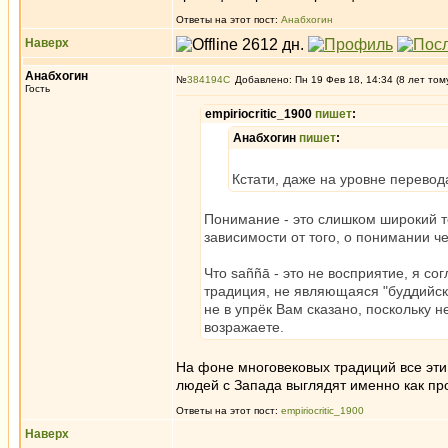
Ответы на этот пост:
Анабхогин
Наверх
Анабхогин
№
384194
Добавлено: Пн 19 Фев 18, 14:34 (8 лет том
Гость
empiriocritic_1900
пишет
:
Анабхогин
пишет
:
Кстати, даже на уровне перевод
Понимание - это слишком широкий те
зависимости от того, о понимании ч
Что saññā - это не восприятие, я со
традиция, не являющаяся "буддийск
не в упрёк Вам сказано, поскольку 
возражаете.
На фоне многовековых традиций все эти
людей с Запада выглядят именно как пр
Ответы на этот пост:
empiriocritic_1900
Наверх