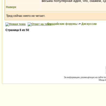
весьма популярная идея, что, скажем, сд
Наверх
Тред сейчас никто не читает.
Буддийские форумы
->
Дискуссии
Страница
6
из
50
За информацию, размещённую на сайте пол
Мощь пх