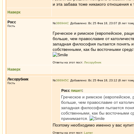
и эта забава тоже никакого отношения к 
Наверх
Росс
№
386944
Добавлено: Вс 25 Фев 18, 23:07 (8 лет том
Гость
Греческое и римское (европейское, рац
больше, чем православие от католичеств
западная философия пытается понять и 
собственными, как бы восточными средс
Ответы на этот пост:
Лесорубник
Наверх
Лесорубник
№
386945
Добавлено: Вс 25 Фев 18, 23:12 (8 лет том
Гость
Росс
пишет
:
Греческое и римское (европейское,
больше, чем православие от католич
западная философия пытается понят
собственными, как бы восточными с
принимается.
Поэтому необходимо именно у вас купить
Ответы на этот пост:
Lamer