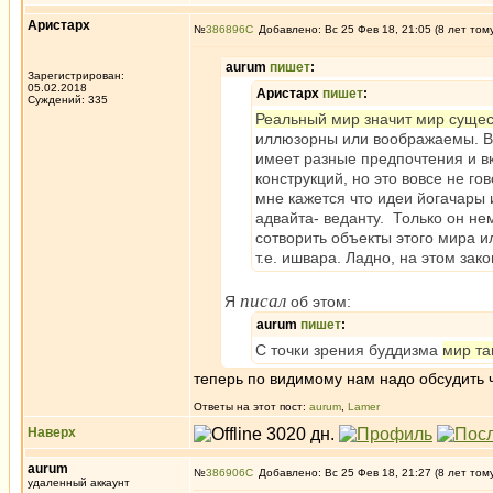
Аристарх
№
386896
Добавлено: Вс 25 Фев 18, 21:05 (8 лет том
aurum
пишет
:
Зарегистрирован:
05.02.2018
Аристарх
пишет
:
Суждений: 335
Реальный мир значит мир суще
иллюзорны или воображаемы. В эт
имеет разные предпочтения и в
конструкций, но это вовсе не г
мне кажется что идеи йогачары
адвайта- веданту. Только он н
сотворить объекты этого мира и
т.е. ишвара. Ладно, на этом зак
писал
Я
об этом:
aurum
пишет
:
С точки зрения буддизма
мир та
теперь по видимому нам надо обсудить ч
Ответы на этот пост:
aurum
,
Lamer
Наверх
aurum
№
386906
Добавлено: Вс 25 Фев 18, 21:27 (8 лет том
удаленный аккаунт