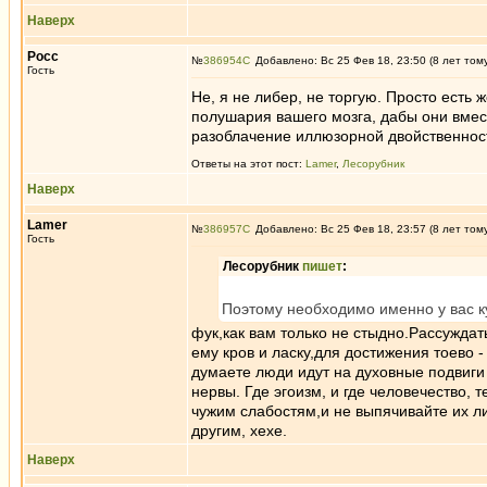
Наверх
Росс
№
386954
Добавлено: Вс 25 Фев 18, 23:50 (8 лет том
Гость
Не, я не либер, не торгую. Просто есть 
полушария вашего мозга, дабы они вмес
разоблачение иллюзорной двойственнос
Ответы на этот пост:
Lamer
,
Лесорубник
Наверх
Lamer
№
386957
Добавлено: Вс 25 Фев 18, 23:57 (8 лет том
Гость
Лесорубник
пишет
:
Поэтому необходимо именно у вас ку
фук,как вам только не стыдно.Рассуждат
ему кров и ласку,для достижения тоево -
думаете люди идут на духовные подвиги 
нервы. Где эгоизм, и где человечество, 
чужим слабостям,и не выпячивайте их ли
другим, хехе.
Наверх