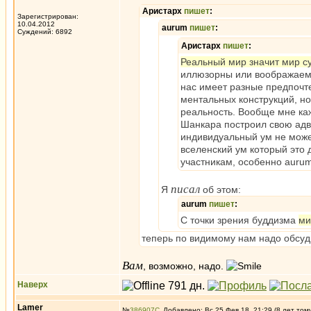
Аристарх
пишет
:
Зарегистрирован:
10.04.2012
aurum
пишет
:
Суждений: 6892
Аристарх
пишет
:
Реальный мир значит мир с
иллюзорны или воображаемы. 
нас имеет разные предпочте
ментальных конструкций, но
реальность. Вообще мне ка
Шанкара построил свою адв
индивидуальный ум не может
вселенский ум который это д
участникам, особенно aurum
писал
Я
об этом:
aurum
пишет
:
С точки зрения буддизма
ми
теперь по видимому нам надо обсуди
Вам
, возможно, надо.
Наверх
Lamer
№
386907
Добавлено: Вс 25 Фев 18, 21:29 (8 лет том