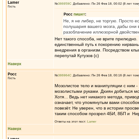
Lamer
№
386959
Добавлено: Пн 26 Фев 18, 00:02 (8 лет том
Гость
Росс
пишет
:
Не, я не либер, не торгую. Просто е
полушария вашего мозга, дабы они 
разоблачение иллюзорной двойствен
Нет такого способа, не врите прилюдно.
единственный путь к покорению нирваны
внедрения в организм. Посредством клык
перепутай Кутузов (с)
Наверх
Росс
№
386964
Добавлено: Пн 26 Фев 18, 00:16 (8 лет том
Гость
Мозолистое тело и манипуляции с ним - 
мозолистыми руками. Дхиян добиться мо
Хотя... Ведь нет никакого метода, приво
означает, что упомянутым вами способо
повезёт. Не уверен, что в истории прос
таким способом прозрел 4БИ, 8БП и Ни
Ответы на этот пост:
Lamer
Наверх