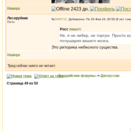
Наверх
Лесорубник
№
386971
Добавлено: Пн 26 Фев 18, 00:56 (8 лет том
Гость
Росс
пишет
:
Не, я не либер, не торгую. Просто е
полушария вашего мозга,
Это риторика небесного существа.
Наверх
Тред сейчас никто не читает.
Буддийские форумы
->
Дискуссии
Страница
49
из
50