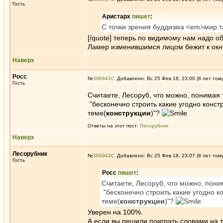
Гость
Аристарх
пишет
:
С точки зрения буддизма <em>мир та
[/quote] теперь по видимому нам надо об
Ламер изменившимся лицом бежит к окну
Наверх
Росс
№
386941
Добавлено: Вс 25 Фев 18, 23:00 (8 лет том
Гость
Считаете, Лесоруб, что можно, понимая
"бесконечно строить какие угодно конст
теме(
конструкции
)"?
Ответы на этот пост:
Лесорубник
Наверх
Лесорубник
№
386943
Добавлено: Вс 25 Фев 18, 23:07 (8 лет том
Гость
Росс
пишет
:
Считаете, Лесоруб, что можно, пон
"бесконечно строить какие угодно к
теме(
конструкции
)"?
Уверен на 100%.
А,если вы решили поиграть словами на те