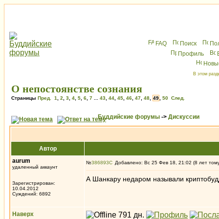
FAQ
Поиск
По
Профиль
Новы
В этом разд
О непостоянстве сознания
Страницы
Пред.
1
,
2
,
3
,
4
,
5
,
6
,
7
...
43
,
44
,
45
,
46
,
47
,
48
,
49
,
50
След.
Буддийские форумы
->
Дискуссии
Автор
aurum
№
386893
Добавлено: Вс 25 Фев 18, 21:02 (8 лет том
удаленный аккаунт
А Шанкару недаром называли криптобу
Зарегистрирован:
10.04.2012
Суждений: 6892
Наверх