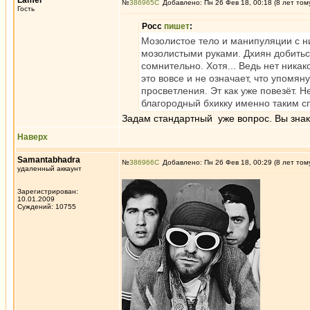
Lamer
№
386965
Добавлено: Пн 26 Фев 18, 00:18 (8 лет том
Гость
Росс
пишет
:
Мозолистое тело и манипуляции с ни
мозолистыми руками. Дхиян добитьс
сомнительно. Хотя... Ведь нет ника
это вовсе и не означает, что упом
просветления. Эт как уже повезёт. Н
благородный бхикку именно таким 
Задам стандартный уже вопрос. Вы знак
Наверх
Samantabhadra
№
386966
Добавлено: Пн 26 Фев 18, 00:29 (8 лет том
удаленный аккаунт
Зарегистрирован:
10.01.2009
Суждений: 10755