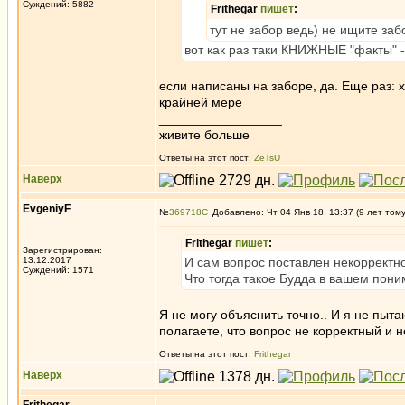
Суждений: 5882
Frithegar
пишет
:
тут не забор ведь) не ищите за
вот как раз таки КНИЖНЫЕ "факты" 
если написаны на заборе, да. Еще раз: х
крайней мере
_________________
живите больше
Ответы на этот пост:
ZeTsU
Наверх
EvgeniyF
№
369718
Добавлено: Чт 04 Янв 18, 13:37 (9 лет том
Frithegar
пишет
:
Зарегистрирован:
13.12.2017
И сам вопрос поставлен некорректно.
Суждений: 1571
Что тогда такое Будда в вашем пон
Я не могу объяснить точно.. И я не пы
полагаете, что вопрос не корректный и н
Ответы на этот пост:
Frithegar
Наверх