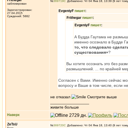
Frithegar
№
369719
Добавлено: Чт 04 Янв 18, 13:39 (9 лет том
заблокирован
Зарегистрирован:
EvgeniyF
пишет
:
27.04.2015
Суждений: 5882
Frithegar
пишет
:
EvgeniyF
пишет
:
А Будда Гаутама не размышл
именно осознало в Будде Г
то, что следовало сделат
существования»
?
Вы хотите осознать это без раз
размышлений. ... по крайней ме
Согласен с Вами. Именно сейчас моя
вопросу и Ваше в том числе, если не
не отказал
Смотрите выше
_________________
живите больше
Наверх
ZeTsU
№
369720
Добавлено: Чт 04 Янв 18, 13:40 (9 лет том
Гость