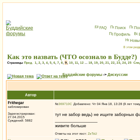
FAQ
Поиск
По
Профиль
Новы
В этом разд
Как это назвать (ЧТО осознало в Будде?)
Страницы
Пред.
1
,
2
,
3
,
4
,
5
,
6
,
7
,
8
,
9
,
10
,
11
,
12
...
18
,
19
,
20
,
21
,
22
,
23
,
24
,
25
Сле
Буддийские форумы
->
Дискуссии
Автор
Frithegar
№
369710
Добавлено: Чт 04 Янв 18, 13:28 (9 лет том
заблокирован
Зарегистрирован:
тут не забор ведь) не ищите заборных ф
27.04.2015
_________________
Суждений: 5882
живите больше
Ответы на этот пост:
ZeTsU