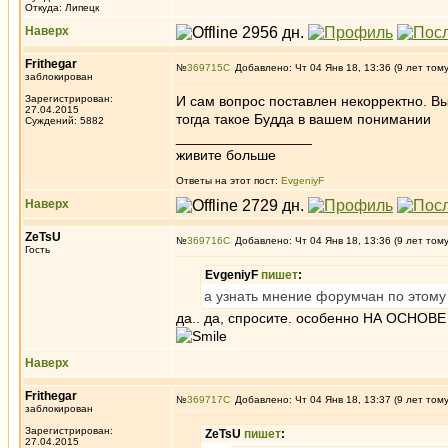
Откуда: Липецк
Наверх
Frithegar
№
369715
Добавлено: Чт 04 Янв 18, 13:36 (9 лет том
заблокирован
Зарегистрирован:
И сам вопрос поставлен некорректно. Вы 
27.04.2015
тогда такое Будда в вашем понимании
Суждений: 5882
_________________
живите больше
Ответы на этот пост:
EvgeniyF
Наверх
ZeTsU
№
369716
Добавлено: Чт 04 Янв 18, 13:36 (9 лет том
Гость
EvgeniyF
пишет
:
а узнать мнение форумчан по этому 
да.. да, спросите. особенно НА ОСНОВЕ
Наверх
Frithegar
№
369717
Добавлено: Чт 04 Янв 18, 13:37 (9 лет том
заблокирован
Зарегистрирован:
ZeTsU
пишет
:
27.04.2015