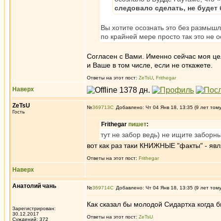
следовало сделать, не будет
Вы хотите осознать это без размышл
по крайней мере просто так это не 
Согласен с Вами. Именно сейчас моя цел
и Ваше в том числе, если не откажете.
Ответы на этот пост:
ZeTsU
,
Frithegar
Наверх
ZeTsU
№
369713
Добавлено: Чт 04 Янв 18, 13:35 (9 лет том
Гость
Frithegar
пишет
:
тут не забор ведь) не ищите заборн
вот как раз таки КНИЖНЫЕ "факты" - я
Ответы на этот пост:
Frithegar
Наверх
Анатолий чань
№
369714
Добавлено: Чт 04 Янв 18, 13:35 (9 лет том
Как сказал бы молодой Сидартха когда б
Зарегистрирован:
30.12.2017
Ответы на этот пост:
ZeTsU
Суждений: 372