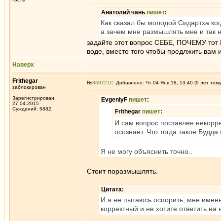
Анатолий чань
пишет
:
Как сказал бы молодой Сидартха ко
а зачем мне размышлять мне и так н
задайте этот вопрос СЕБЕ, ПОЧЕМУ тот 
воде, вместо того чтобы предлжить вам 
Наверх
Frithegar
№
369721
Добавлено: Чт 04 Янв 18, 13:40 (9 лет том
заблокирован
Зарегистрирован:
EvgeniyF
пишет
:
27.04.2015
Суждений: 5882
Frithegar
пишет
:
И сам вопрос поставлен некоррек
осознает. Что тогда такое Будд
Я не могу объяснить точно..
Стоит поразмышлять.
Цитата:
И я не пытаюсь оспорить, мне имен
корректный и не хотите ответить на 