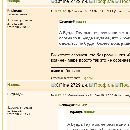
Наверх
Frithegar
№
369711
Добавлено: Чт 04 Янв 18, 13:32 (9 лет тому
заблокирован
Зарегистрирован:
EvgeniyF
пишет
:
27.04.2015
Суждений: 5882
А Будда Гаутама не размышлял о том
осознало в Будде Гаутаме, что
«Рож
сделать, не будет более возвращ
Вы хотите осознать это без размышлений
крайней мере просто так это не осознае
_________________
живите больше
Ответы на этот пост:
EvgeniyF
Наверх
EvgeniyF
№
369712
Добавлено: Чт 04 Янв 18, 13:35 (9 лет том
Frithegar
пишет
:
Зарегистрирован:
13.12.2017
EvgeniyF
пишет
:
Суждений: 1571
А Будда Гаутама не размышлял о
осознало в Будде Гаутаме, что
«