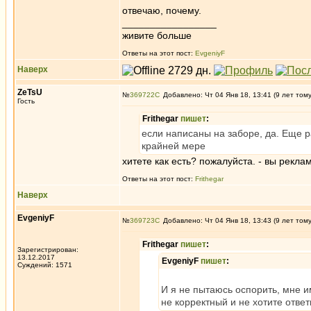
отвечаю, почему.
_________________
живите больше
Ответы на этот пост:
EvgeniyF
Наверх
ZeTsU
№
369722
Добавлено: Чт 04 Янв 18, 13:41 (9 лет том
Гость
Frithegar
пишет
:
если написаны на заборе, да. Еще ра
крайней мере
хитете как есть? пожалуйста. - вы реклам
Ответы на этот пост:
Frithegar
Наверх
EvgeniyF
№
369723
Добавлено: Чт 04 Янв 18, 13:43 (9 лет том
Frithegar
пишет
:
Зарегистрирован:
13.12.2017
EvgeniyF
пишет
:
Суждений: 1571
И я не пытаюсь оспорить, мне 
не корректный и не хотите ответ