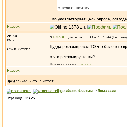
отвечаю, почему.
Это удовлетворяет цели опроса, благо
Наверх
ZeTsU
№
369724
Добавлено: Чт 04 Янв 18, 13:44 (9 лет том
Гость
Будда рекламировал ТО что было в то 
Откуда: Scranton
а что рекламируете вы?
Ответы на этот пост:
Frithegar
Наверх
Тред сейчас никто не читает.
Буддийские форумы
->
Дискуссии
Страница
9
из
25