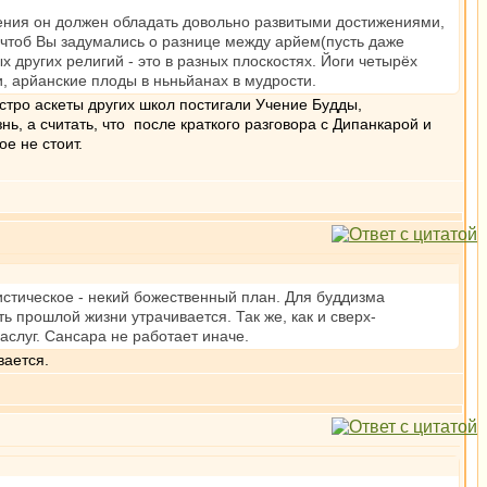
ления он должен обладать довольно развитыми достижениями,
, чтоб Вы задумались о разнице между арйем(пусть даже
ругих религий - это в разных плоскостях. Йоги четырёх
, арйанские плоды в ньньйанах в мудрости.
стро аскеты других школ постигали Учение Будды,
ь, а считать, что после краткого разговора с Дипанкарой и
е не стоит.
теистическое - некий божественный план. Для буддизма
ь прошлой жизни утрачивается. Так же, как и сверх-
заслуг. Сансара не работает иначе.
вается.