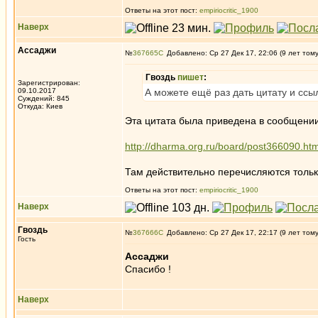
Ответы на этот пост:
empiriocritic_1900
Наверх
Ассаджи
№
367665
Добавлено: Ср 27 Дек 17, 22:06 (9 лет том
Гвоздь
пишет
:
Зарегистрирован:
09.10.2017
А можете ещё раз дать цитату и ссы
Суждений: 845
Откуда: Киев
Эта цитата была приведена в сообщении
http://dharma.org.ru/board/post366090.h
Там действительно перечисляются тольк
Ответы на этот пост:
empiriocritic_1900
Наверх
Гвоздь
№
367666
Добавлено: Ср 27 Дек 17, 22:17 (9 лет том
Гость
Ассаджи
Спасибо !
Наверх