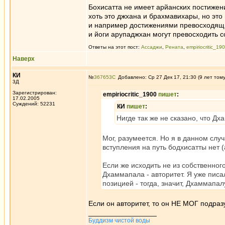
Бохисатта не имеет арйанских постижен
хоть это джхана и брахмавихары, но это
и например достижениями превосходящи
и йоги арупаджхан могут превосходить с
Ответы на этот пост:
Ассаджи
,
Рената
,
empiriocritic_19
Наверх
КИ
№
367653
Добавлено: Ср 27 Дек 17, 21:30 (9 лет том
3Д
Зарегистрирован:
empiriocritic_1900
пишет
:
17.02.2005
Суждений: 52231
КИ
пишет
:
Нигде так же не сказано, что Дх
Мог, разумеется. Но я в данном случ
вступления на путь бодхисатты нет 
Если же исходить не из собственного
Дхаммапала - авторитет. Я уже писал
позицией - тогда, значит, Дхаммапал
Если он авторитет, то он НЕ МОГ подразу
_________________
Буддизм чистой воды