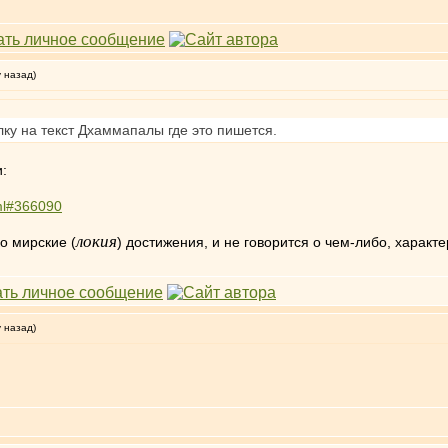
у назад)
лку на текст Дхаммапалы где это пишется.
:
tml#366090
локия
о мирские (
) достижения, и не говорится о чем-либо, харак
у назад)