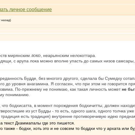
у назад)
локо
еств мирянским
, неарьянским нелокоттара.
дящи, с арупа лока можно вполне упасть до самых низов самсары, а
еданность Будде, без многого другого, сделала бы Сумедху сотап
о до уровня анагамина. Я согласен, что при этом не говорится пря
уязвима. По-прежнему не понимаю, как такая личность может
не бы
ему пониманию.
 что бодхисатта, в момент порождения бодхичитты, должен находи
еростишие из уст Будды - то есть, одного шага, одного толчка уже
, традиция есть традиция) внутренне противоречивую идею предна
на текст Дхаммапалы где это пишется.
о также - бодхи, хоть это и не совсем то боддхи что у архата или 