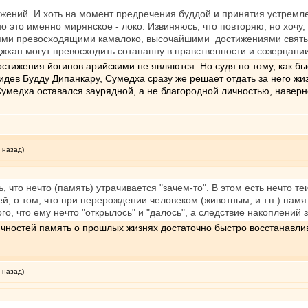
ижений. И хоть на момент предречения буддой и принятия устрем
но это именно мирянское - локо. Извиняюсь, что повторяю, но хочу
ми превосходящими камалоко, высочайшими достижениями святых д
хан могут превосходить сотапанну в нравственности и созерцании
стижения йогинов арийскими не являются. Но судя по тому, как бы
дев Будду Дипанкару, Сумедха сразу же решает отдать за него жизн
умедха оставался заурядной, а не благородной личностью, наверно
 назад)
, что нечто (память) утрачивается "зачем-то". В этом есть нечто 
, о том, что при перерождении человеком (животным, и т.п.) памят
го, что ему нечто "открылось" и "далось", а следствие накоплений 
ичностей память о прошлых жизнях достаточно быстро восстанавли
 назад)