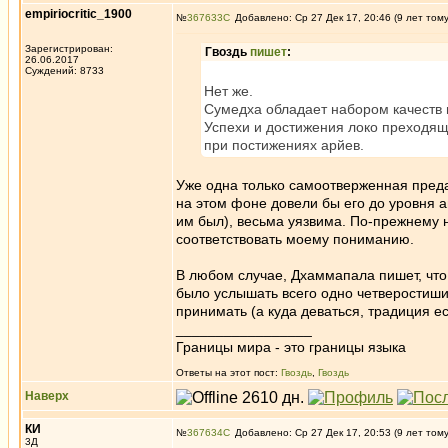
empiriocritic_1900
№
367633
Добавлено: Ср 27 Дек 17, 20:46 (9 лет том
Зарегистрирован:
Гвоздь
пишет
:
26.06.2017
Суждений: 8733
Нет же.
Сумедха обладает набором качеств
Успехи и достижения локо преходящи
при постижениях арйев.
Уже одна только самоотверженная преда
на этом фоне довели бы его до уровня ан
им был), весьма уязвима. По-прежнему 
соответствовать моему пониманию.
В любом случае, Дхаммапала пишет, что
было услышать всего одно четверостишие 
принимать (а куда деваться, традиция 
_________________
Границы мира - это границы языка
Ответы на этот пост:
Гвоздь
,
Гвоздь
Наверх
КИ
№
367634
Добавлено: Ср 27 Дек 17, 20:53 (9 лет том
3Д