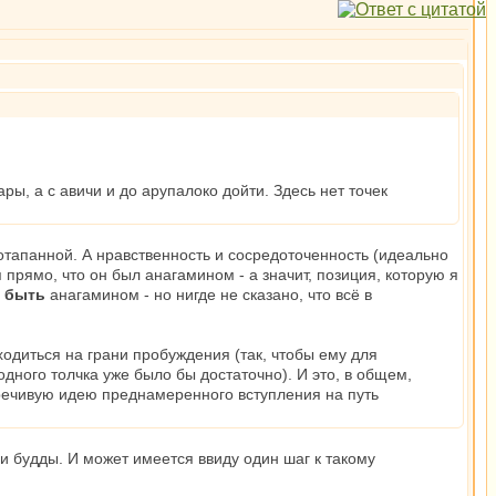
ы, а с авичи и до арупалоко дойти. Здесь нет точек
отапанной. А нравственность и сосредоточенность (идеально
 прямо, что он был анагамином - а значит, позиция, которую я
е быть
анагамином - но нигде не сказано, что всё в
одиться на грани пробуждения (так, чтобы ему для
одного толчка уже было бы достаточно). И это, в общем,
оречивую идею преднамеренного вступления на путь
или будды. И может имеется ввиду один шаг к такому