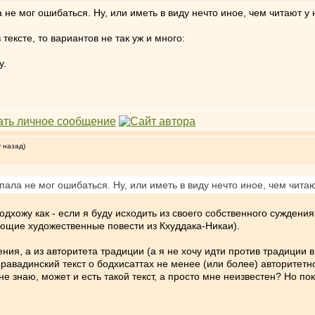
 не мог ошибаться. Ну, или иметь в виду нечто иное, чем читают у 
ексте, то вариантов не так уж и много:
у.
у назад)
пала не мог ошибаться. Ну, или иметь в виду нечто иное, чем читаю
одхожу как - если я буду исходить из своего собственного суждени
ующие художественные повести из Кхуддака-Никаи).
ния, а из авторитета традиции (а я не хочу идти против традиции 
херавадинский текст о бодхисаттах не менее (или более) авторитетно
е знаю, может и есть такой текст, а просто мне неизвестен? Но пок