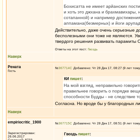
Бохисатта не имеет арйанских пост
и хоть это джхана и брахмавихары, 
сотапанной) и например достижения
аппамана(безмерных) и йоги арупадж
Действительно, даже очень серьезные до
бесполезными они тоже не являются. Уви
твердого решения развивать парамиты С
Ответы на этот пост:
Гвоздь
Наверх
Рената
№
367714
Добавлено: Чт 28 Дек 17, 08:27 (9 лет тому
Гость
КИ
пишет
:
На мой взгляд, неправильно говорить
правильнее говорить о порядке вещей
способности Будды - не следствие то
Согласна. Но вроде бы у благородных л
Наверх
empiriocritic_1900
№
367715
Добавлено: Чт 28 Дек 17, 08:51 (9 лет тому
Зарегистрирован:
Гвоздь
пишет
:
26.06.2017
Суждений: 8733