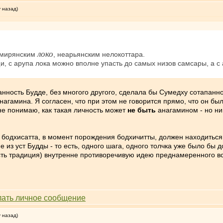
у назад)
локо
 мирянским
, неарьянским нелокоттара.
, с арупа лока можно вполне упасть до самых низов самсары, а с а
нность Будде, без многого другого, сделала бы Сумедху сотапанно
агамина. Я согласен, что при этом не говорится прямо, что он был 
не понимаю, как такая личность может
не быть
анагамином - но ниг
 бодхисатта, в момент порождения бодхичитты, должен находиться
из уст Будды - то есть, одного шага, одного толчка уже было бы д
есть традиция) внутренне противоречивую идею преднамеренного вс
у назад)