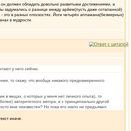
я он должен обладать довольно развитыми достижениями, и
б Вы задумались о разнице между арйем(пусть даже сотапанной)
 это в разных плоскостях. Йоги четырёх аппамана(безмерных)
анах в мудрости.
итают у него сейчас.
дения, то скажу, что вообще никакого преднамеренного
ии в вещах, о которых у меня нет личного опыта), то
 более) авторитетного автора, и с принципиально другой
просто мне неизвестен? Но пока его никто не предъявил.
екст иначе.