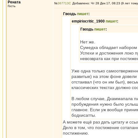
Рената
№
367713
Добавлено: Чт 28 Дек 17, 08:23 (9 лет тому
Гость
Гвоздь
пишет
:
empiriocritic_1900
пишет
:
Гвоздь
пишет
:
Нет же.
Сумедха обладает набором
Успехи и достижения локо п
невозврата как при постиже
Уже одна только самоотверженна
развитые) на этом фоне довели б
отстаивал (что он им был), вес
классических текстах должно с
В любом случае, Дхаммапала пиш
пробуждения нужно было услышат
главное. Если уж вообще приним
бодхисатты.
А можете ещё раз дать цитату и ссы
Дело в том, что постижение сотапанн
постижению.