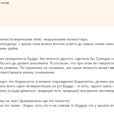
 назад)
локо
 качеств мирянским
, неарьянским нелокоттара.
реходящи, с арупа лока можно вполне упасть до самых низов самсар
ниях арйев.
я преданность Будде, без многого другого, сделала бы Сумедху с
ы его до уровня анагамина. Я согласен, что при этом не говорится
ьма уязвима. По-прежнему не понимаю, как такая личность может
н
оответствовать моему пониманию.
ет, что бодхисатта, в момент порождения бодхичитты, должен нах
ь всего одно четверостишие из уст Будды - то есть, одного шага, 
ать (а куда деваться, традиция есть традиция) внутренне против
лку на текст Дхаммапалы где это пишется.
а это также - бодхи, хоть это и не совсем то боддхи что у архата 