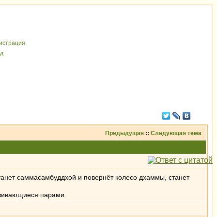
иcтрaция
д
Предыдущая
::
Следующая тема
станет саммасамбуддхой и повернёт колесо дхаммы, станет
азвивающиеся парами.