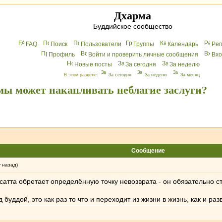
Дхарма
Буддийское сообщество
FAQ
Поиск
Пользователи
Группы
Календарь
Peг
Профиль
Войти и проверить личные сообщения
Вхo
Новые посты
За сегодня
За неделю
В этом разделе:
За сегодня
За неделю
За месяц
ы может накапливать неблагие заслуги?
Сообщение
у назад)
сатта обретает определённую точку невозврата - он обязательно 
буддой, это как раз то что и переходит из жизни в жизнь, как и р