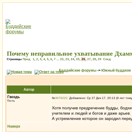
Почему неправильное ухватывание Дхамм
Страницы
Пред.
1
,
2
,
3
,
4
,
5
,
6
,
7
...
22
,
23
,
24
,
25
,
26
,
27
,
28
,
29
След.
Буддийские форумы
->
Южный буддизм
Автор
Гвоздь
№
367622
Добавлено: Ср 27 Дек 17, 20:13 (9 лет том
Гость
Хотя получив предречение будды, бодхи
учителем и людей и богов и даже арьев.
А устремление которое он зародил перед 
Наверх