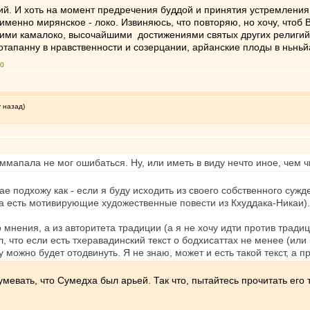
ий. И хоть на момент предречения буддой и принятия устремлени
 именно мирянское - локо. Извиняюсь, что повторяю, но хочу, что
ми камалоко, высочайшими достижениями святых других религий -
отапанну в нравственности и созерцании, арйанские плоды в ньньй
00
у назад)
аммапала не мог ошибаться. Ну, или иметь в виду нечто иное, чем ч
ае подхожу как - если я буду исходить из своего собственного суж
(а есть мотивирующие художественные повести из Кхуддака-Никаи).
 мнения, а из авторитета традиции (а я не хочу идти против традиц
, что если есть тхеравадинский текст о бодхисаттах не менее (или
у можно будет отодвинуть. Я не знаю, может и есть такой текст, а 
мевать, что Сумедха был арьей. Так что, пытайтесь прочитать его т