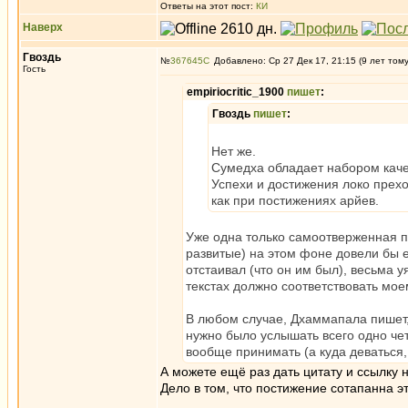
Ответы на этот пост:
КИ
Наверх
Гвоздь
№
367645
Добавлено: Ср 27 Дек 17, 21:15 (9 лет том
Гость
empiriocritic_1900
пишет
:
Гвоздь
пишет
:
Нет же.
Сумедха обладает набором кач
Успехи и достижения локо прехо
как при постижениях арйев.
Уже одна только самоотверженная пр
развитые) на этом фоне довели бы ег
отстаивал (что он им был), весьма 
текстах должно соответствовать мо
В любом случае, Дхаммапала пишет,
нужно было услышать всего одно четв
вообще принимать (а куда деваться
А можете ещё раз дать цитату и ссылку 
Дело в том, что постижение сотапанна эт