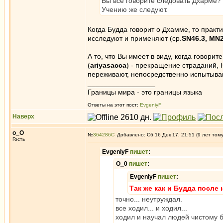
Вы все говорите следовать Дхарме? 
Учению же следуют.
Когда Будда говорит о Дхамме, то практ
исследуют и применяют (ср.
SN46.3, MN
А то, что Вы имеет в виду, когда говори
(
ariyasacca
) - прекращение страданий,
переживают, непосредственно испытыва
_________________
Границы мира - это границы языка
Ответы на этот пост:
EvgeniyF
Наверх
о_О
№
364286
Добавлено: Сб 16 Дек 17, 21:51 (9 лет том
Гость
EvgeniyF
пишет
:
О_0
пишет
:
EvgeniyF
пишет
:
Так же как и Будда посл
точно... неутруждал.
все ходил... и ходил...
ходил и научал людей чистому 