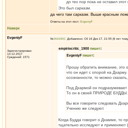
до тех пор пока не оставил этот
Это был сарказм.
да чего там сарказм. Выше красным ложь
Ответы на этот пост:
EvgeniyF
Наверх
EvgeniyF
№
364290
Добавлено: Сб 16 Дек 17, 21:55 (9 лет том
empiriocritic_1900
пишет
:
Зарегистрирован:
13.12.2017
EvgeniyF
пишет
:
Суждений: 1571
Прошу обратить внимание, это о
что он идет с опорой на Дхарму.
осознанности, то можно сказать,
Под Дхармой он подразумевает 
То он в своей ПРИРОДЕ БУДДЫ.
Вы все говорите следовать Дхар
Учению же следуют.
Когда Будда говорит о Дхамме, то п
тщательно исследуют и применяют (