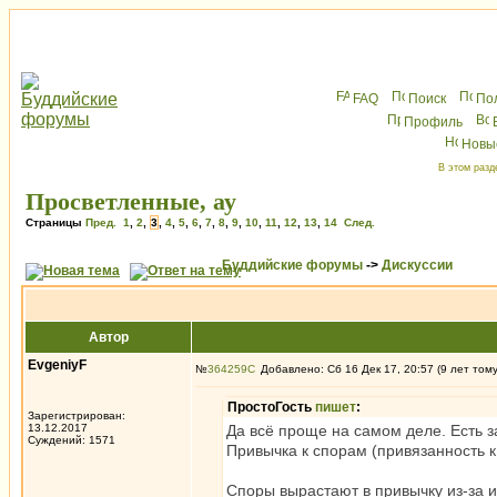
FAQ
Поиск
По
Профиль
Новы
В этом разд
Просветленные, ау
Страницы
Пред.
1
,
2
,
3
,
4
,
5
,
6
,
7
,
8
,
9
,
10
,
11
,
12
,
13
,
14
След.
Буддийские форумы
->
Дискуссии
Автор
EvgeniyF
№
364259
Добавлено: Сб 16 Дек 17, 20:57 (9 лет том
ПростоГость
пишет
:
Зарегистрирован:
13.12.2017
Да всё проще на самом деле. Есть 
Суждений: 1571
Привычка к спорам (привязанность к
Споры вырастают в привычку из-за и