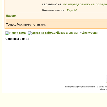
сарказм? не,
по определению не попада
Ответы на этот пост:
EvgeniyF
Наверх
Тред сейчас никто не читает.
Буддийские форумы
->
Дискуссии
Страница
3
из
14
За информацию, размещённую на сайте пол
Мощь пх