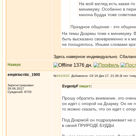
На мой взгляд есть какая-т
минимуму. Особенно в перио
канона Будда тоже советов
Праздное общение - это общени
На темы Дхармы тоже к минимуму. В
быть высказано своевременно и к ме
не поощрялось. Иными словами кратк
Здесь наверное индивидуально. Сбалан
Наверх
empiriocritic_1900
№
364283
Добавлено: Сб 16 Дек 17, 21:36 (9 лет том
Зарегистрирован:
EvgeniyF
пишет
:
26.06.2017
Суждений: 8733
Прошу обратить внимание, это очень 
он идет с опорой на Дхарму. Он не 
то можно сказать, что он идет с опо
Под Дхармой он подразумевает не с
в своей ПРИРОДЕ БУДДЫ.