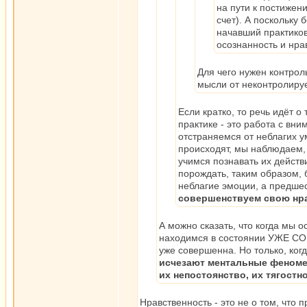
на пути к постижен
счет). А поскольку 
начавший практиков
осознанность и нра
Для чего нужен контро
мысли от неконтролир
Если кратко, то речь идёт 
практике - это работа с вн
отстраняемся от неблагих у
происходят, мы наблюдаем,
учимся познавать их действи
порождать, таким образом, 
неблагие эмоции, а предше
совершенствуем свою нрав
А можно сказать, что когда м
находимся в состоянии УЖЕ СО
уже совершенна. Но только, ко
исчезают ментальные феномен
их непостоянство, их тягостн
Нравственность - это не о том, что 