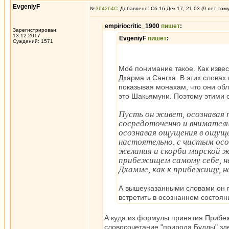
EvgeniyF
№
364264
Добавлено: Сб 16 Дек 17, 21:03 (9 лет том
empiriocritic_1900
пишет
:
Зарегистрирован:
13.12.2017
EvgeniyF
пишет
:
Суждений: 1571
Моё понимание такое. Как изве
Дхарма и Сангха. В этих слова
показывая монахам, что они об
это Шакьямуни. Поэтому этими 
Пусть он живет, осознавая т
сосредоточенно и вниматель
осознавая ощущения в ощуще
настоятельно, с чистым осо
желания и скорби мирской ж
прибежищем самому себе, не
Дхамме, как к прибежищу, 
А вышеуказанными словами он п
встретить в осознанном состоян
А куда из формулы принятия Прибеж
словосочетание "природа Будды" здес