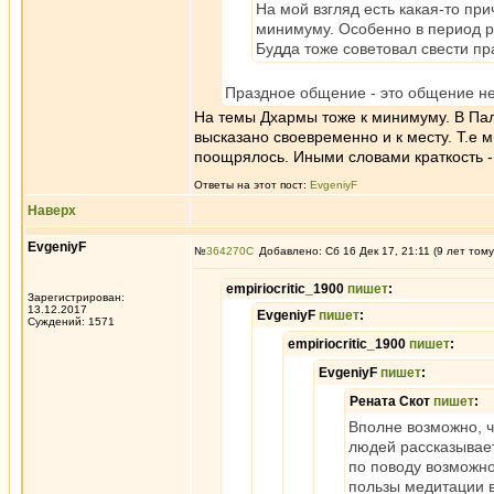
На мой взгляд есть какая-то пр
минимуму. Особенно в период ре
Будда тоже советовал свести п
Праздное общение - это общение не
На темы Дхармы тоже к минимуму. В Пал
высказано своевременно и к месту. Т.е 
поощрялось. Иными словами краткость - 
Ответы на этот пост:
EvgeniyF
Наверх
EvgeniyF
№
364270
Добавлено: Сб 16 Дек 17, 21:11 (9 лет тому
empiriocritic_1900
пишет
:
Зарегистрирован:
13.12.2017
EvgeniyF
пишет
:
Суждений: 1571
empiriocritic_1900
пишет
:
EvgeniyF
пишет
:
Рената Скот
пишет
:
Вполне возможно, ч
людей рассказывает
по поводу возможно
пользы медитации в