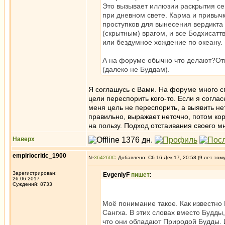
Это вызывает иллюзии раскрытия сек
при дневном свете. Карма и привычк
проступков для вынесения вердикта
(скрытным) врагом, и все Бодхисатт
или бездумное хождение по океану.
А на форуме обычно что делают?От
(далеко не Буддам).
Я соглашусь с Вами. На форуме много сп
цели переспорить кого-то. Если я согла
меня цель не переспорить, а выявить не
правильно, выражает неточно, потом кор
на пользу. Подход отстаивания своего м
Наверх
empiriocritic_1900
№
364260
Добавлено: Сб 16 Дек 17, 20:58 (9 лет том
Зарегистрирован:
EvgeniyF
пишет
:
26.06.2017
Суждений: 8733
Моё понимание такое. Как известно
Сангха. В этих словах вместо Будд
что они обладают Природой Будды. 