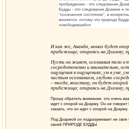
пробуждению - это следование Дхамм
Будды - это следование Дхамме и ли
"осознанное состояние", а конкретны
меняется, потому что природа Будды
освободившийся.
И как же, Ананда, монах будет опо
прибежища; опираясь на Дхамму, п
Пусть он живет, осознавая тело в т
сосредоточенно и внимательно, ост
ощущения в ощущениях, ум в уме, у
чистым осознанием, глубоко сосред
– тогда, воистину, он будет опоро
прибежища; опираясь на Дхамму, п
Прошу обратить внимание, это очень важн
идет с опорой на Дхарму. Он не говорит
сказать, что он идет с опорой на Дхарму.
Под Дхармой он подразумевает не свое 
своей ПРИРОДЕ БУДДЫ.