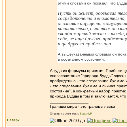
этими словами он показал, что Буд
Пусть он живет, осознавая тело
сосредоточенно и внимательно,
осознавая ощущения в ощущениях
настоятельно, с чистым осознан
скорби мирской жизни – тогда,
себе, не ища другого прибежища
ища другого прибежища.
А вышеуказанными словами он показ
в осознанном состоянии.
А куда из формулы принятия Прибежища 
словосочетание "природа Будды" здесь ни
пробуждению - это следование Дхамме и 
- это следование Дхамме и личная практ
состояние", а конкретный набор практик 
природа Будды в том и заключается, что
_________________
Границы мира - это границы языка
Ответы на этот пост:
EvgeniyF
Наверх