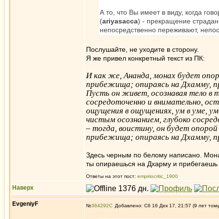
А то, что Вы имеет в виду, когда го
(
ariyasacca
) - прекращение страдан
непосредственно переживают, непо
Послушайте, не уходите в сторону.
Я же привел конкретный текст из ПК:
И как же, Ананда, монах будет опо
прибежища; опираясь на Дхамму, п
Пусть он живет, осознавая тело в т
сосредоточенно и внимательно, ост
ощущения в ощущениях, ум в уме, у
чистым осознанием, глубоко сосред
– тогда, воистину, он будет опоро
прибежища; опираясь на Дхамму, п
Здесь черным по белому написано. Монах
ты опираешься на Дхарму и прибегаешь 
Ответы на этот пост:
empiriocritic_1900
Наверх
EvgeniyF
№
364292
Добавлено: Сб 16 Дек 17, 21:57 (9 лет том