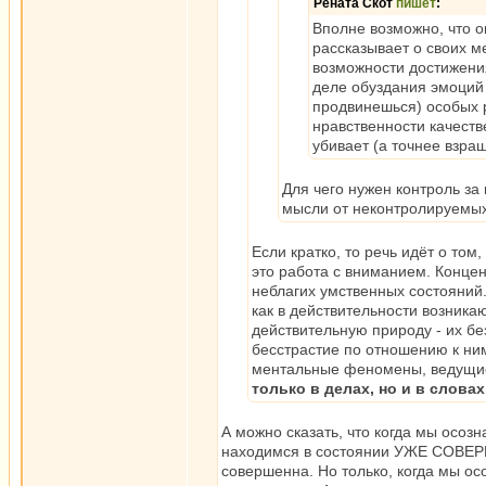
Рената Скот
пишет
:
Вполне возможно, что о
рассказывает о своих м
возможности достижения
деле обуздания эмоций 
продвинешься) особых р
нравственности качеств
убивает (а точнее взращ
Для чего нужен контроль з
мысли от неконтролируемы
Если кратко, то речь идёт о том
это работа с вниманием. Концен
неблагих умственных состояний
как в действительности возник
действительную природу - их без
бесстрастие по отношению к ни
ментальные феномены, ведущие
только в делах, но и в слова
А можно сказать, что когда мы ос
находимся в состоянии УЖЕ СОВЕР
совершенна. Но только, когда мы о