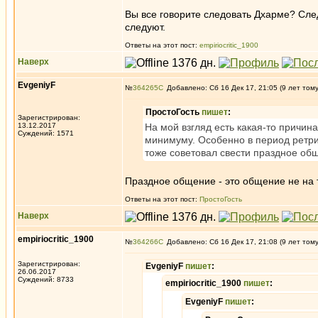
Вы все говорите следовать Дхарме? Сле
следуют.
Ответы на этот пост:
empiriocritic_1900
Наверх
EvgeniyF
№
364265
Добавлено: Сб 16 Дек 17, 21:05 (9 лет том
ПростоГость
пишет
:
Зарегистрирован:
13.12.2017
На мой взгляд есть какая-то причин
Суждений: 1571
минимуму. Особенно в период ретрит
тоже советовал свести праздное об
Праздное общение - это общение не на
Ответы на этот пост:
ПростоГость
Наверх
empiriocritic_1900
№
364266
Добавлено: Сб 16 Дек 17, 21:08 (9 лет том
Зарегистрирован:
EvgeniyF
пишет
:
26.06.2017
Суждений: 8733
empiriocritic_1900
пишет
:
EvgeniyF
пишет
: