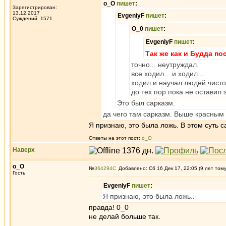
о_О
пишет
:
Зарегистрирован:
13.12.2017
EvgeniyF
пишет
:
Суждений: 1571
О_0
пишет
:
EvgeniyF
пишет
:
Так же как и Будда п
точно... неутруждал.
все ходил... и ходил...
ходил и научал людей чист
до тех пор пока не оставил 
Это был сарказм.
да чего там сарказм. Выше красным 
Я признаю, это была ложь. В этом суть с
Ответы на этот пост:
о_О
Наверх
о_О
№
364294
Добавлено: Сб 16 Дек 17, 22:05 (9 лет том
Гость
EvgeniyF
пишет
:
Я признаю, это была ложь..
правда! 0_0
не делай больше так.