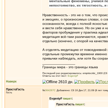
ментальные феномены, учимся по
непостоянство, их тягостность, и
Нравственность - это не о том, что про
и эмоциях, о произносимых словах, о сов
осознанности, всегда с полной ясностью
и вести себя нравственно. Но он уже и н
факторов пробуждения у практика идеаль
медитация всё-таки различаются, нравс
отдельно (конечно, с опорой на качеств
А отделять медитацию от повседневной 
отдельные промежутки времени именно 
привычки наблюдать, или хотя бы сохра
_________________
Границы мира - это границы языка
Последний раз редактировалось: empiriocritic_1900 (Сб 
Ответы на этот пост:
EvgeniyF
Наверх
ПростоГость
№
364267
Добавлено: Сб 16 Дек 17, 21:09 (9 лет том
Гость
EvgeniyF
пишет
:
ПростоГость
пишет
: