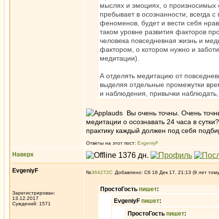
мыслях и эмоциях, о произносимых сл
пребывает в осознанности, всегда с
феноменов, будет и вести себя нрав
таком уровне развития факторов про
человека повседневная жизнь и мед
фактором, о котором нужно и заботи
медитации).
А отделять медитацию от повседнев
выделяя отдельные промежутки вре
и наблюдения, привычки наблюдать,
Вы очень точны. Очень точны
медитации о осознавать 24 часа в сутки?
практику каждый должен под себя подби
Ответы на этот пост:
EvgeniyF
Наверх
EvgeniyF
№
364272
Добавлено: Сб 16 Дек 17, 21:13 (9 лет том
ПростоГость
пишет
:
Зарегистрирован:
13.12.2017
EvgeniyF
пишет
:
Суждений: 1571
ПростоГость
пишет
: