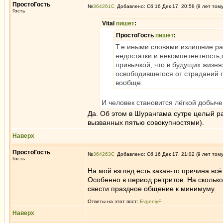
ПростоГость
№
364261
Добавлено: Сб 16 Дек 17, 20:58 (9 лет том
Гость
Vital
пишет
:
ПростоГость
пишет
:
Т.е иными словами излишние ра
недостатки и некомпетентность,
привычкой, что в будущих жизн
освободившегося от страданий п
вообще.
И человек становится лёгкой добыч
Да. Об этом в Шурангама сутре целый 
вызванных пятью совокупностями).
Наверх
ПростоГость
№
364263
Добавлено: Сб 16 Дек 17, 21:02 (9 лет том
Гость
На мой взгляд есть какая-то причина вс
Особенно в период ретритов. На сколько
свести праздное общение к минимуму.
Ответы на этот пост:
EvgeniyF
Наверх