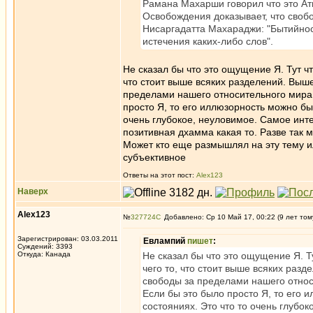
Рамана Махарши говорил что это Атм
Освобождения доказывает, что свобо
Нисаргадатта Махараджи: "Бытийност
истечения каких-либо слов".
Не сказал бы что это ощущение Я. Тут чт
что стоит выше всяких разделений. Выше
пределами нашего относительного мира.
просто Я, то его иллюзорность можно бы
очень глубокое, неуловимое. Самое инте
позитивная дхамма какая то. Разве так 
Может кто еще размышлял на эту тему ил
субъективное
Ответы на этот пост:
Alex123
Наверх
Alex123
№
327724
Добавлено: Ср 10 Май 17, 00:22 (9 лет том
Зарегистрирован: 03.03.2011
Евлампий
пишет
:
Суждений: 3393
Откуда: Канада
Не сказал бы что это ощущение Я. Т
чего то, что стоит выше всяких разд
свободы за пределами нашего относ
Если бы это было просто Я, то его 
состояниях. Это что то очень глубо