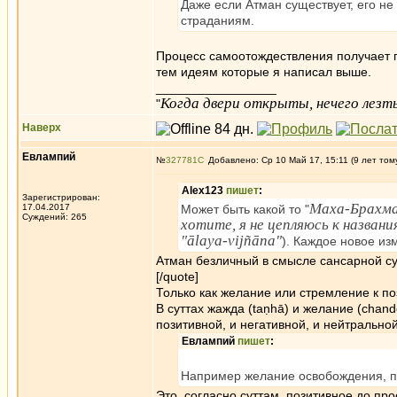
Даже если Атман существует, его не 
страданиям.
Процесс самоотождествления получает по
тем идеям которые я написал выше.
_________________
Когда двери открыты, нечего лезть
"
Наверх
Евлампий
№
327781
Добавлено: Ср 10 Май 17, 15:11 (9 лет том
Alex123
пишет
:
Зарегистрирован:
Маха-Брахм
17.04.2017
Может быть какой то "
Суждений: 265
хотите, я не цепляюсь к названи
"ālaya-vijñāna"
). Каждое новое из
Атман безличный в смысле сансарной су
[/quote]
Только как желание или стремление к п
В суттах жажда (taṇhā) и желание (chand
позитивной, и негативной, и нейтральной
Евлампий
пишет
:
Например желание освобождения, п
Это, согласно суттам, позитивное до пр