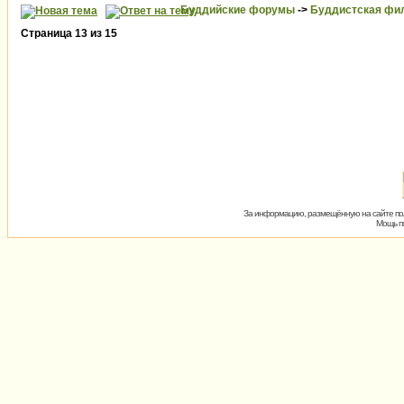
Буддийские форумы
->
Буддистская фи
Страница
13
из
15
За информацию, размещённую на сайте пол
Мощь пх