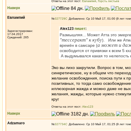
Ответы на этот пост:
Евлампий
,
Горсть листьев
Наверх
Евлампий
№
327729
Добавлено: Ср 10 Май 17, 01:00 (9 лет том
Alex123
пишет
:
Зарегистрирован:
17.04.2017
Размышляя... Может Атта это эмерге
Суждений: 265
"тессеракт" к кубу
). Или же Атм
а может и даж
времён в самсаре (
освободится от привязки к всем 5 кх
А выдумывался какая то нелепость к
Эко вы лихо закрутили. Вопрос в том, м
синкретическое, ну в общем что перех
желание освобождения, поиска пути к пр
позитивных, то тогда само освобождение
иллюзорная жажда и можно даже не выхо
желания, жажды, которые нужно стимули
круг
Ответы на этот пост:
Alex123
Наверх
Adzamaro
№
327734
Добавлено: Ср 10 Май 17, 01:25 (9 лет том