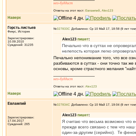
нео-буддист
Ответы на этот пост:
Евлампий
,
Alex123
Наверх
Горсть листьев
№
327833
Добавлено: Ср 10 Май 17, 18:58 (9 лет том
Фикус, Историк
Зарегистрирован:
Alex123
пишет
:
10.09.2010
Суждений: 31235
Печально что в суттах не опроверга
нелепость которая легко опровергалс
Печально непонимание того, что все озн
разбиваются в суттах - они точно так ж
основы, кроме страстного желания "най
_________________
нео-буддист
Ответы на этот пост:
Alex123
Наверх
Евлампий
№
327834
Добавлено: Ср 10 Май 17, 19:04 (9 лет том
Alex123
пишет
:
Зарегистрирован:
17.04.2017
Я считаю что весьма возможно что 
Суждений: 265
прежде всего связано с тем что наш
один-за-другим (серийно). Те фено