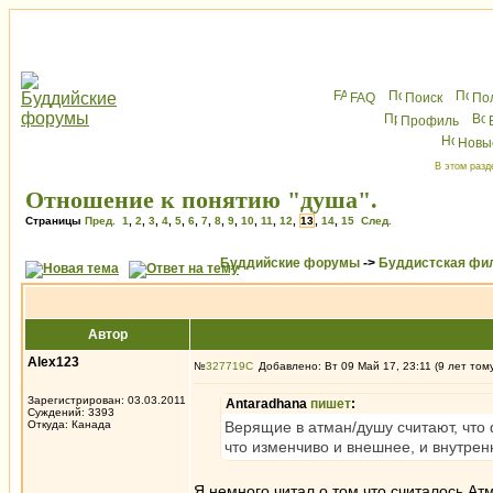
FAQ
Поиск
По
Профиль
Новы
В этом разд
Отношение к понятию "душа".
Страницы
Пред.
1
,
2
,
3
,
4
,
5
,
6
,
7
,
8
,
9
,
10
,
11
,
12
,
13
,
14
,
15
След.
Буддийские форумы
->
Буддистская фи
Автор
Alex123
№
327719
Добавлено: Вт 09 Май 17, 23:11 (9 лет том
Зарегистрирован: 03.03.2011
Antaradhana
пишет
:
Суждений: 3393
Откуда: Канада
Верящие в атман/душу считают, что 
что изменчиво и внешнее, и внутрен
Я немного читал о том что считалось А