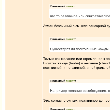
Евлампий
пишет
:
что то безличное или синкретическо
Атман безличный в смысле сансарной су
Евлампий
пишет
:
Существуют ли позитивиные жажды
Только как желание или стремление к п
В суттах жажда (taṇhā) и желание (chand
позитивной, и негативной, и нейтральной
Евлампий
пишет
:
Например желание освобождения, п
Это, согласно суттам, позитивное до пр
Евлампий
пишет
: