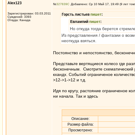
Alex123
№
327839
Добавлено: Ср 10 Май 17, 19:49 (9 лет том
Зарегистрирован: 03.03.2011
Горсть листьев
пишет
:
Суждений: 3393
Откуда: Канада
Евлампий
пишет
:
Но откуда тогда берется стремл
Из представления / фантазии о возм
неоткуда взяться.
Постоянство и непостоянство, бесконеч
Представьте вертящиеся колесо где раз
бесконечным. Смотрите схематический 
кхандх. Событий ограниченое количество, 
>12->1->12 и т.д.
Идя по кругу, растояние ограниченое кол
ни начала. Так и здесь
Описание:
Размер файла:
Просмотрено: