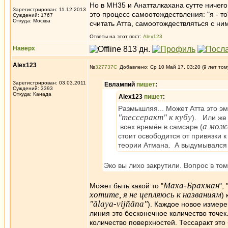
Но в МН35 и Анатталкахана сутте ничего
Зарегистрирован: 11.12.2013
это процесс самоотождествления: "я - т
Суждений: 1767
Откуда: Москва
считать Атта, самоотождествляться с ним
Ответы на этот пост:
Alex123
Наверх
Alex123
№
327737
Добавлено: Ср 10 Май 17, 03:20 (9 лет том
Зарегистрирован: 03.03.2011
Евлампий
пишет
:
Суждений: 3393
Откуда: Канада
Alex123
пишет
:
Размышляя... Может Атта это эм
"тессеракт" к кубу
). Или же
а мож
всех времён в самсаре (
стоит освободится от привязки к
теории Атмана. А выдумывался к
Эко вы лихо закрутили. Вопрос в то
Маха-Брахман
Может быть какой то "
", 
хотите, я не цепляюсь к названиям
)
"ālaya-vijñāna"
). Каждое новое измере
линия это бесконечное количество точек
количество поверхностей. Тессаракт это 