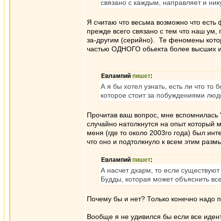
связано с каждым, направляет и ни
Я считаю что весьма возможно что ест
прежде всего связано с тем что наш ум,
за-другим (серийно). Те феномены кото
частью ОДНОГО обьекта более высших 
Евлампий
пишет
:
А я бы хотел узнать, есть ли что то
которое стоит за побуждениями люд
Прочитав ваш вопрос, мне вспомнилась
случайно натолкнутся на опыт который 
меня (где то около 2003го года) был ин
что оно и подтолкнуло к всем этим разм
Евлампий
пишет
:
А насчет дхарм, то если существую
Будды, которая может объяснить вс
Почему бы и нет? Только конечно надо 
Вообще я не удивился бы если все иден