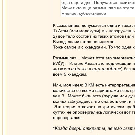
от, а еще и для. Получается позитив
Может кто еще размышлял на эту тем
мнение, субъективное
К сожалению, допускается одна и таже л
1) Атом (или молекулы) мы неворуженны
2) всё тело состоит из таких атомов (или
Вывод: значит тело невидимое.
Тоже самое и с кхандхами. То что одна 
Размышляя... Может Атта это эмергентно
кубу
). Или же Атман это подлежащий п
может и даже в париниббане
) без 
всем 5 кхандхам.
Или, моя идея: В КМ есть интерпретаци
количество со всеми вариантами всех вр
чем 3. Может быть атта (пуруша или душ
кхандх заблуждаясь что она есть они, и 
Эта теория отвечает на критически проб
суттах не опровергались логически вот 
опровергался...
_________________
Когда двери открыты, нечего лезть
"