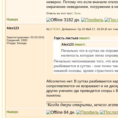
неверно. Потому что если вначале откло
омрачение неведением, погружение в н
Ответы на этот пост:
Прям
Наверх
Alex123
№
327838
Добавлено: Ср 10 Май 17, 19:29 (9 лет том
Зарегистрирован: 03.03.2011
Горсть листьев
пишет
:
Суждений: 3393
Откуда: Канада
Alex123
пишет
:
Печально что в суттах не опров
нелепость которая легко опровер
Печально непонимание того, что все
разбиваются в суттах - они точно т
никакой основы, кроме страстного ж
Абсолютно нет. В суттах разбиваются ка
сопротивляются не возражают и не диску
других учениях где приводятся споры с
понятно.
_________________
Когда двери открыты, нечего лезть
"
Наверх