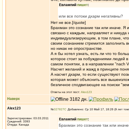
Евлампий
пишет
:
или все потоки дхарм негативны?
Нет не все.[/quote]
Брахман это сознание так или иначе. Я 
связано с каждым, направляет и никуда 
индивидуализирующим, в том плане, что 
своим сознанием стремится заполнить в
но никак не опространстве.
А я бы хотел узнать, есть ли что то бол
которое стоит за побуждениями людей в 
самом понятии, а в направлении "nach Va
Насчет желаний и жажд в принципе поня
А насчет дхарм, то если существуют по
которая может объяснить все вышеизлож
безличное сподвигающее на поиски "зе
Ответы на этот пост:
Alex123
Наверх
Alex123
№
327827
Добавлено: Ср 10 Май 17, 18:26 (9 лет том
Зарегистрирован: 03.03.2011
Евлампий
пишет
:
Суждений: 3393
Откуда: Канада
Брахман это сознание так или иначе