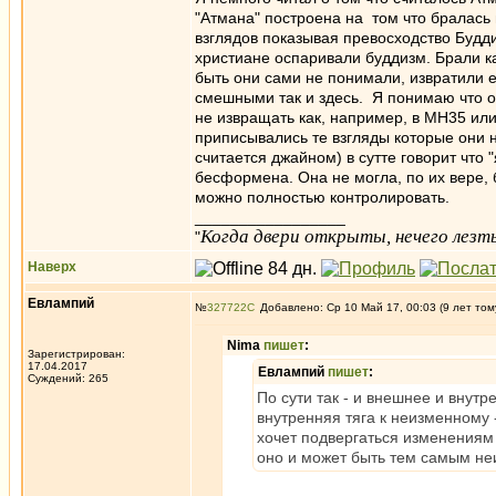
"Атмана" построена на том что бралась
взглядов показывая превосходство Буддий
христиане оспаривали буддизм. Брали ка
быть они сами не понимали, извратили е
смешными так и здесь. Я понимаю что од
не извращать как, например, в МН35 или
приписывались те взгляды которые они 
считается джайном) в сутте говорит что
бесформена. Она не могла, по их вере, 
можно полностью контролировать.
_________________
Когда двери открыты, нечего лезть
"
Наверх
Евлампий
№
327722
Добавлено: Ср 10 Май 17, 00:03 (9 лет том
Nima
пишет
:
Зарегистрирован:
17.04.2017
Евлампий
пишет
:
Суждений: 265
По сути так - и внешнее и внутр
внутренняя тяга к неизменному 
хочет подвергаться изменениям 
оно и может быть тем самым неи