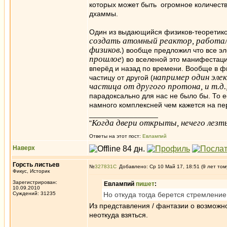
которых может быть огромное количест
дхаммы.
Один из выдающийся физиков-теоретиков
создать атомный реактор, работал 
физиков.
) вообще предложил что всe эл
прошлое
) во вселеной это манифестаци
вперёд и назад по времени. Вообще в ф
например один элек
частицу от другой (
частица от другого протона, и т.д.
парадоксально для нас не было бы. То 
намного комплексней чем кажется на пе
_________________
Когда двери открыты, нечего лезть
"
Ответы на этот пост:
Евлампий
Наверх
Горсть листьев
№
327831
Добавлено: Ср 10 Май 17, 18:51 (9 лет том
Фикус, Историк
Зарегистрирован:
Евлампий
пишет
:
10.09.2010
Суждений: 31235
Но откуда тогда берется стремление
Из представления / фантазии о возможно
неоткуда взяться.
_________________