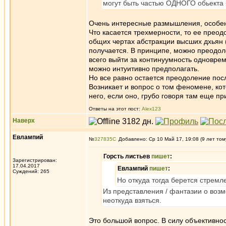
могут быть частью ОДНОГО обьекта
Очень интересные размышления, особен
Что касается трехмерности, то ее преод
общих чертах абстракции высших дхьян (д
получается. В принципе, можно преодоле
всего выйти за континуумность одноврем
можно интуитивно предполагать.
Но все равно остается преодоление пос
Возникает и вопрос о том феномене, кот
него, если оно, грубо говоря там еще при
Ответы на этот пост:
Alex123
Наверх
Евлампий
№
327835
Добавлено: Ср 10 Май 17, 19:08 (9 лет том
Горсть листьев
пишет
:
Зарегистрирован:
17.04.2017
Евлампий
пишет
:
Суждений: 265
Но откуда тогда берется стремл
Из представления / фантазии о возм
неоткуда взяться.
Это большой вопрос. В силу объективно