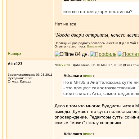
или все потоки дхарм негативны?
Нет не все.
_________________
Когда двери открыты, нечего лезть
"
Последний раз редактировалось: Alex123 (Ср 10 Май 17
Ответы на этот пост:
Евлампий
Наверх
Alex123
№
327739
Добавлено: Ср 10 Май 17, 03:26 (9 лет том
Зарегистрирован: 03.03.2011
Adzamaro
пишет
:
Суждений: 3393
Откуда: Канада
Но в МН35 и Анатталкахана сутте ни
- это процесс самоотождествления: "
стоит считать Атта, самоотождествля
Дело в том что многие Буддисты читая 
выводы. Думают что сутта полностью оп
опроверждение. Редакторы сутты сочини
самым "мочит" школу соперника.
Adzamaro
пишет
: