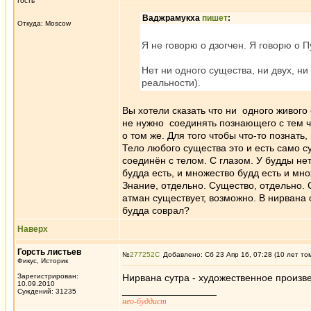
Гость
Ваджрамукха
пишет
:
Откуда: Moscow
Я не говорю о дзогчен. Я говорю о 
Нет ни одного существа, ни двух, ни
реальности).
Вы хотели сказать что ни одного живого 
не нужно соединять познающего с тем чт
о том же. Для того чтобы что-то познать
Тело любого существа это и есть само су
соединён с телом. С глазом. У будды нет 
будда есть, и множество будд есть и мно
Знание, отдельно. Существо, отдельно. 
атман существует, возможно. В нирвана с
будда соврал?
Наверх
Горсть листьев
№
277252
Добавлено: Сб 23 Апр 16, 07:28 (10 лет то
Фикус, Историк
Зарегистрирован:
Нирвана сутра - художественное произве
10.09.2010
_________________
Суждений: 31235
нео-буддист