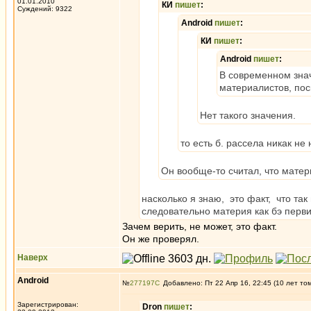
01.01.2010
КИ
пишет
:
Суждений: 9322
Android
пишет
:
КИ
пишет
:
Android
пишет
:
В современном зна
материалистов, поск
Нет такого значения.
то есть б. рассела никак н
Он вообще-то считал, что мате
насколько я знаю, это факт, что та
следовательно материя как бэ первич
Зачем верить, не может, это факт.
Он же проверял.
Наверх
Android
№
277197
Добавлено: Пт 22 Апр 16, 22:45 (10 лет то
Зарегистрирован:
Dron
пишет
: