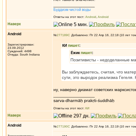
_________________
Буддизм чистой воды
Ответы на этот пост:
Android
,
Android
Наверх
Android
№
277189
Добавлено: Пт 22 Апр 16, 22:18 (10 лет то
Зарегистрирован:
КИ
пишет
:
23.09.2012
Суждений: 4498
Ёжик
пишет
:
Откуда: South Indiana
Позитивисты - недоделанные м
Вы заблуждаетесь, считая, что мате
сути, это выродок реализма Гегеля. 
ну, наверно диамат советских марксисто
_________________
sarva-dharmāḥ prakṛti-śuddhāḥ
Ответы на этот пост:
КИ
Наверх
Android
№
277190
Добавлено: Пт 22 Апр 16, 22:19 (10 лет то
Зарегистрирован: