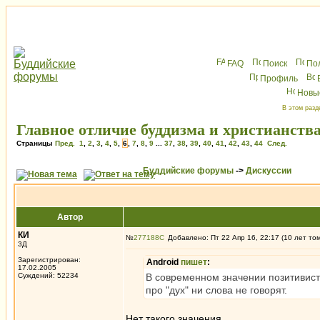
FAQ
Поиск
По
Профиль
Новы
В этом разд
Главное отличие буддизма и христианств
Страницы
Пред.
1
,
2
,
3
,
4
,
5
,
6
,
7
,
8
,
9
...
37
,
38
,
39
,
40
,
41
,
42
,
43
,
44
След.
Буддийские форумы
->
Дискуссии
Автор
КИ
№
277188
Добавлено: Пт 22 Апр 16, 22:17 (10 лет то
3Д
Зарегистрирован:
Android
пишет
:
17.02.2005
Суждений: 52234
В современном значении позитивист
про "дух" ни слова не говорят.
Нет такого значения.