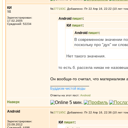
КИ
№
277193
Добавлено: Пт 22 Апр 16, 22:22 (10 лет то
3Д
Зарегистрирован:
Android
пишет
:
17.02.2005
Суждений: 52234
КИ
пишет
:
Android
пишет
:
В современном значении по
поскольку про "дух" ни слова
Нет такого значения.
то есть б. рассела никак не назове
Он вообще-то считал, что материализм 
_________________
Буддизм чистой воды
Ответы на этот пост:
Android
Наверх
Android
№
277195
Добавлено: Пт 22 Апр 16, 22:36 (10 лет то
Зарегистрирован:
КИ
пишет
:
23.09.2012
Суждений: 4498