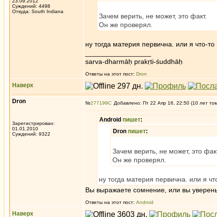
23.09.2012
Суждений: 4498
Откуда: South Indiana
Зачем верить, не может, это факт.
Он же проверял.
ну тогда материя первична. или я что-то
_________________
sarva-dharmāḥ prakṛti-śuddhāḥ
Ответы на этот пост:
Dron
Наверх
Dron
№
277199
Добавлено: Пт 22 Апр 16, 22:50 (10 лет то
Android
пишет
:
Зарегистрирован:
01.01.2010
Dron
пишет
:
Суждений: 9322
Зачем верить, не может, это фак
Он же проверял.
ну тогда материя первична. или я чт
Вы выражаете сомнение, или вы уверен
Ответы на этот пост:
Android
Наверх