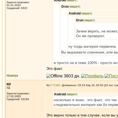
Android
пишет
:
Зарегистрирован:
01.01.2010
Dron
пишет
:
Суждений: 9322
Android
пишет
:
Dron
пишет
:
Зачем верить, не может,
Он же проверял.
ну тогда материя первична. 
Вы выражаете сомнение, или в
я просто не в теме 100% - просто ин
Это факт.
Наверх
КИ
№
277238
Добавлено: Сб 23 Апр 16, 00:54 (10 лет то
3Д
Зарегистрирован:
Android
пишет
:
17.02.2005
Суждений: 52234
насколько я знаю, это факт, что та
следовательно материя как бэ первич
Это верно только в том случае, если в