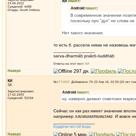
КИ
пишет
:
23.09.2012
Суждений: 4498
Android
пишет
:
Откуда: South Indiana
В современном значении позити
поскольку про "дух" ни слова не 
Нет такого значения.
то есть б. рассела никак не назовешь м
_________________
sarva-dharmāḥ prakṛti-śuddhāḥ
Ответы на этот пост:
КИ
Наверх
КИ
№
277192
Добавлено: Пт 22 Апр 16, 22:20 (10 лет то
3Д
Зарегистрирован:
Android
пишет
:
17.02.2005
Суждений: 52234
ну, наверно диамат советских маркс
Сейчас он как раз имеет значение вполн
элиминативизма
например
. И вовсе н
_________________
Буддизм чистой воды
Наверх