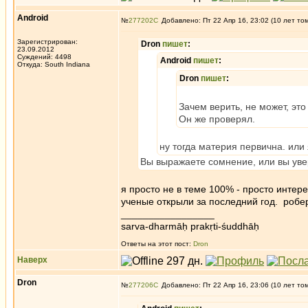
Android
№
277202
Добавлено: Пт 22 Апр 16, 23:02 (10 лет то
Зарегистрирован:
Dron
пишет
:
23.09.2012
Суждений: 4498
Android
пишет
:
Откуда: South Indiana
Dron
пишет
:
Зачем верить, не может, это
Он же проверял.
ну тогда материя первична. или 
Вы выражаете сомнение, или вы ув
я просто не в теме 100% - просто интерес
ученые открыли за последний год. робер
_________________
sarva-dharmāḥ prakṛti-śuddhāḥ
Ответы на этот пост:
Dron
Наверх
Dron
№
277206
Добавлено: Пт 22 Апр 16, 23:06 (10 лет то