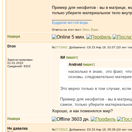
Пример для неофитов - вы в матрице, м
только уберите материальное тело внут
_________________
Буддизм чистой воды
Ответы на этот пост:
Dron
,
Ёжик
Наверх
Dron
№
277240
Добавлено: Сб 23 Апр 16, 01:07 (10 лет то
КИ
пишет
:
Зарегистрирован:
01.01.2010
Android
пишет
:
Суждений: 9322
насколько я знаю, это факт, чт
основы, следовательно материя к
Это верно только в том случае, ес
Пример для неофитов - вы в матриц
самое, только уберите материальное
Хорошо, и как поменялся мир?
Наверх
Не давалка
№
277251
Добавлено: Сб 23 Апр 16, 05:39 (10 лет то