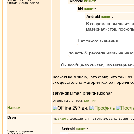
Android
пишет
:
Откуда: South Indiana
КИ
пишет
:
Android
пишет
:
В современном значени
материалистов, поскольк
Нет такого значения.
то есть б. рассела никак не на
Он вообще-то считал, что материал
насколько я знаю, это факт, что так на
следовательно материя как бэ первично. 
_________________
sarva-dharmāḥ prakṛti-śuddhāḥ
Ответы на этот пост:
Dron
,
КИ
Наверх
Dron
№
277196
Добавлено: Пт 22 Апр 16, 22:41 (10 лет то
Android
пишет
:
Зарегистрирован: