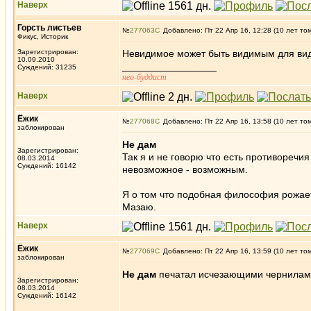
Наверх
Горсть листьев
№
277063
Добавлено: Пт 22 Апр 16, 12:28 (10 лет то
Фикус, Историк
Зарегистрирован:
Невидимое может быть видимым для ви
10.09.2010
_________________
Суждений: 31235
нео-буддист
Наверх
Ёжик
№
277068
Добавлено: Пт 22 Апр 16, 13:58 (10 лет то
заблокирован
Не дам
Зарегистрирован:
Так я и не говорю что есть противоречи
08.03.2014
Суждений: 16142
невозможное - возможным.
Я о том что подобная философия рожает 
Мазаю.
Наверх
Ёжик
№
277069
Добавлено: Пт 22 Апр 16, 13:59 (10 лет то
заблокирован
Не дам
печатал исчезающими чернилами
Зарегистрирован:
08.03.2014
Суждений: 16142