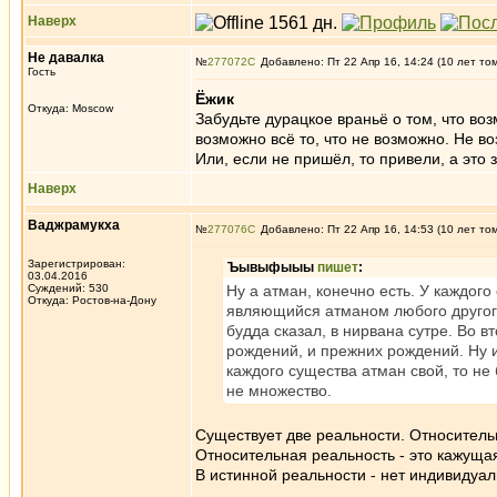
Наверх
Не давалка
№
277072
Добавлено: Пт 22 Апр 16, 14:24 (10 лет то
Гость
Ёжик
Откуда: Moscow
Забудьте дурацкое враньё о том, что воз
возможно всё то, что не возможно. Не в
Или, если не пришёл, то привели, а это 
Наверх
Ваджрамукха
№
277076
Добавлено: Пт 22 Апр 16, 14:53 (10 лет то
Зарегистрирован:
Ъывыфыыы
пишет
:
03.04.2016
Суждений: 530
Ну а атман, конечно есть. У каждого
Откуда: Ростов-на-Дону
являющийся атманом любого другого
будда сказал, в нирвана сутре. Во 
рождений, и прежних рождений. Ну и
каждого существа атман свой, то не
не множество.
Существует две реальности. Относитель
Относительная реальность - это кажуща
В истинной реальности - нет индивидуаль
_________________