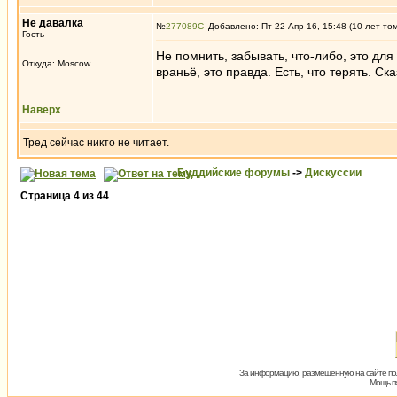
Не давалка
№
277089
Добавлено: Пт 22 Апр 16, 15:48 (10 лет то
Гость
Не помнить, забывать, что-либо, это для
Откуда: Moscow
враньё, это правда. Есть, что терять. Ска
Наверх
Тред сейчас никто не читает.
Буддийские форумы
->
Дискуссии
Страница
4
из
44
За информацию, размещённую на сайте пол
Мощь пх