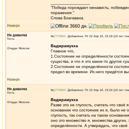
_________________
"Победа порождает ненависть; побежден
поражения."
Слова Бхагавана.
Наверх
Не давалка
№
277080
Добавлено: Пт 22 Апр 16, 15:19 (10 лет то
Гость
Ваджрамукха
Откуда: Moscow
Главное что,
1.Состояние не определённости состояния 
существа, и что я это какое-то другое с
2.Состояние не определённости состояни
предел во времени. Из него придётся вы
Наверх
Не давалка
№
277082
Добавлено: Пт 22 Апр 16, 15:24 (10 лет то
Гость
Ваджрамукха
Откуда: Moscow
Разве это не глупость, считать что своё 
основании что состояние их я, было не
глупость, так считать на таком основании
оно это множество я, множества других,
определённости. А утверждать, что своё 