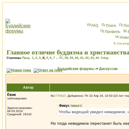
FAQ
Поиск
По
Профиль
Новы
В этом разд
Главное отличие буддизма и христианств
Страницы
Пред.
1
,
2
,
3
,
4
,
5
,
6
,
7
...
37
,
38
,
39
,
40
,
41
,
42
,
43
,
44
След.
Буддийские форумы
->
Дискуссии
Автор
Ёжик
№
277062
Добавлено: Пт 22 Апр 16, 10:53 (10 лет то
заблокирован
Фикус
пишет
:
Зарегистрирован:
08.03.2014
Чтобы видящий увидел невидимое, 
Суждений: 16142
Но тогда невидимое перестанет быть не