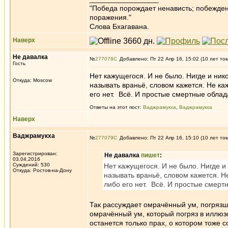
"Победа порождает ненависть; побежден
поражения."
Слова Бхагавана.
Наверх
Не давалка
№
277078
Добавлено: Пт 22 Апр 16, 15:02 (10 лет то
Гость
Нет кажущегося. И не было. Нигде и нико
Откуда: Moscow
называть враньё, словом кажется. Не каж
его нет. Всё. И простые смертные облад
Ответы на этот пост:
Ваджрамукха
,
Ваджрамукха
Наверх
Ваджрамукха
№
277079
Добавлено: Пт 22 Апр 16, 15:10 (10 лет то
Зарегистрирован:
Не давалка
пишет
:
03.04.2016
Суждений: 530
Нет кажущегося. И не было. Нигде и 
Откуда: Ростов-на-Дону
называть враньё, словом кажется. Не
либо его нет. Всё. И простые смерт
Так рассуждает омрачённый ум, погрязши
омрачённый ум, который погряз в иллюзо
останется только прах, о котором тоже 