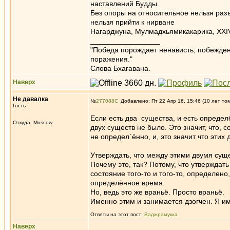
наставлений Будды.
Без опоры на относительное нельзя раз
нельзя прийти к нирване
Нагарджуна, Мулмадхьямикакарика, ХХIV
_________________
"Победа порождает ненависть; побежден
поражения."
Слова Бхагавана.
Наверх
Не давалка
№
277088
Добавлено: Пт 22 Апр 16, 15:46 (10 лет то
Гость
Если есть два существа, и есть определё
Откуда: Moscow
двух существ не было. Это значит, что, 
не определ`ённо, и, это значит что этих 
Утверждать, что между этими двумя сущес
Почему это, так? Потому, что утверждать
состояние того-то и того-то, определено
определённое время.
Но, ведь это же враньё. Просто враньё.
Именно этим и занимается дзогчен. Я име
Ответы на этот пост:
Ваджрамукха
Наверх