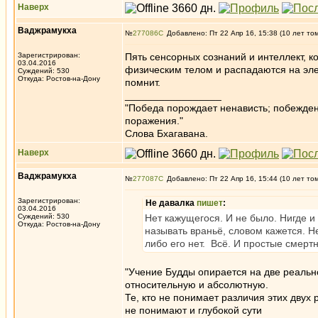
Наверх
Ваджрамукха
№
277086
Добавлено: Пт 22 Апр 16, 15:38 (10 лет то
Зарегистрирован:
Пять сенсорных сознаний и интеллект, 
03.04.2016
физическим телом и распадаются на эл
Суждений: 530
Откуда: Ростов-на-Дону
помнит.
_________________
"Победа порождает ненависть; побежден
поражения."
Слова Бхагавана.
Наверх
Ваджрамукха
№
277087
Добавлено: Пт 22 Апр 16, 15:44 (10 лет то
Зарегистрирован:
Не давалка
пишет
:
03.04.2016
Суждений: 530
Нет кажущегося. И не было. Нигде и 
Откуда: Ростов-на-Дону
называть враньё, словом кажется. Не
либо его нет. Всё. И простые смерт
"Учение Будды опирается на две реальн
относительную и абсолютную.
Те, кто не понимает различия этих двух 
не понимают и глубокой сути