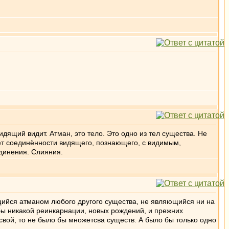
идящий видит. Атман, это тело. Это одно из тел существа. Не
 нет соединённости видящего, познающего, с видимым,
динения. Слияния.
яющийся атманом любого другого существа, не являющийся ни на
 бы никакой реинкарнации, новых рождений, и прежних
свой, то не было бы множетсва существ. А было бы только одно