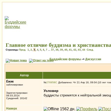
Главное отличие буддизма и христианств
Страницы
Пред.
1
,
2
,
3
,
4
,
5
,
6
,
7
...
37
,
38
,
39
,
40
,
41
,
42
,
43
,
44
След.
Буддийские форумы
->
Дискуссии
Автор
Ёжик
№
276958
Добавлено: Чт 21 Апр 16, 09:04 (10 лет то
заблокирован
Условер
Зарегистрирован:
буддисты стремятся к нейтральной эмоцио
08.03.2014
Суждений: 16142
Наверх