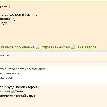
му назад)
ства состоит в том, что:
авятся ад
 аду.
му назад)
тианства состоит в том, что:
отправятся ад
же в аду.
л с буддийской стороны.
форуме.
пологетический ответ.