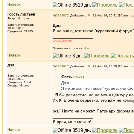
Наверх
Горсть листьев
№
276985
Добавлено: Чт 21 Апр 16, 16:41 (10 лет то
Фикус, Историк
Зарегистрирован:
Дэв
10.09.2010
Я не знаю, что такое "кураевский форум
Суждений: 31235
_________________
нео-буддист
Ответы на этот пост:
Дэв
Наверх
Дэв
№
276997
Добавлено: Чт 21 Апр 16, 18:58 (10 лет то
Зарегистрирован:
Фикус
пишет
:
28.09.2012
Суждений: 1884
Дэв
Откуда: Москва
Я не знаю, что такое "кураевский ф
Я бы разместил, но на меня цензуру н
Их КГБ очень серьезно, это вам не ком
p/s/ Никто не сможет. Патриарх форум
_________________
Я врач, мне можно!
Наверх