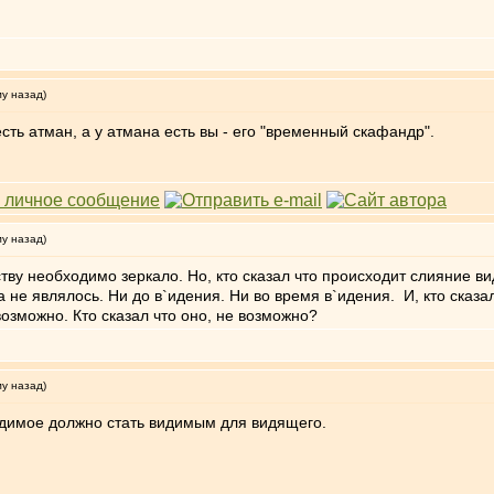
му назад)
 есть атман, а у атмана есть вы - его "временный скафандр".
му назад)
ству необходимо зеркало. Но, кто сказал что происходит слияние ви
 не являлось. Ни до в`идения. Ни во время в`идения. И, кто сказа
озможно. Кто сказал что оно, не возможно?
му назад)
димое должно стать видимым для видящего.