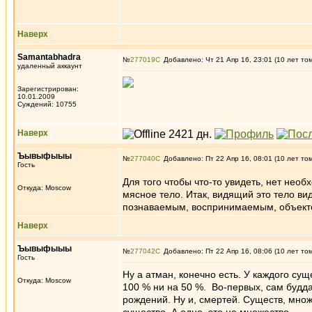
Наверх
Samantabhadra
№
277019
Добавлено: Чт 21 Апр 16, 23:01 (10 лет то
удаленный аккаунт
Зарегистрирован:
10.01.2009
Суждений: 10755
Наверх
Ъывыфыыы
№
277040
Добавлено: Пт 22 Апр 16, 08:01 (10 лет то
Гость
Для того чтобы что-то увидеть, нет необ
Откуда: Moscow
мясное тело. Итак, видящий это тело ви
познаваемым, воспринимаемым, объекто
Наверх
Ъывыфыыы
№
277042
Добавлено: Пт 22 Апр 16, 08:06 (10 лет то
Гость
Ну а атман, конечно есть. У каждого су
Откуда: Moscow
100 % ни на 50 %. Во-первых, сам будда
рождений. Ну и, смертей. Существ, множ