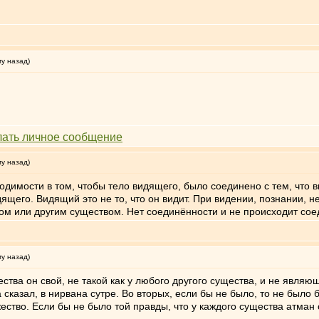
му назад)
му назад)
ходимости в том, чтобы тело видящего, было соединено с тем, что в
дящего. Видящий это не то, что он видит. При видении, познании,
м или другим существом. Нет соединённости и не происходит сое
му назад)
щества он свой, не такой как у любого другого существа, и не явл
 сказал, в нирвана сутре. Во вторых, если бы не было, то не было
ество. Если бы не было той правды, что у каждого существа атман 