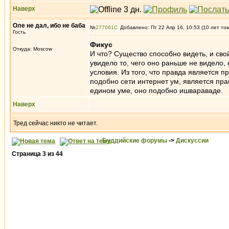
Наверх
Оле не дал, ибо не баба
№
277061
Добавлено: Пт 22 Апр 16, 10:53 (10 лет то
Гость
Фикус
Откуда: Moscow
И что? Существо способно видеть, и свой
увидело то, чего оно раньше не видело,
условия. Из того, что правда является 
подобно сети интернет ум, является прав
едином уме, оно подобно ишвараваде.
Наверх
Тред сейчас никто не читает.
Буддийские форумы
->
Дискуссии
Страница
3
из
44