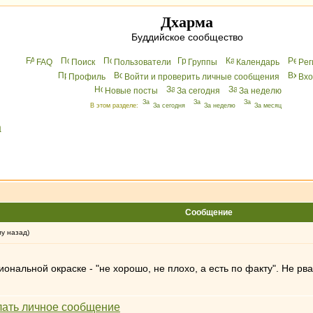
Дхарма
Буддийское сообщество
FAQ
Поиск
Пользователи
Группы
Календарь
Peг
Профиль
Войти и проверить личные сообщения
Вхo
Новые посты
За сегодня
За неделю
В этом разделе:
За сегодня
За неделю
За месяц
а
Сообщение
му назад)
нальной окраске - "не хорошо, не плохо, а есть по факту". Не рва