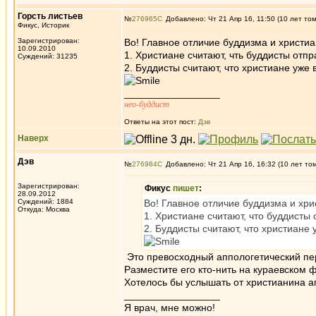
Горсть листьев
№
276965
Добавлено: Чт 21 Апр 16, 11:50 (10 лет то
Фикус, Историк
Зарегистрирован:
Во! Главное отличие буддизма и христиан
10.09.2010
1. Христиане считают, чть буддисты отпр
Суждений: 31235
2. Буддисты считают, что христиане уже в
_________________
нео-буддист
Ответы на этот пост:
Дэв
Наверх
Дэв
№
276984
Добавлено: Чт 21 Апр 16, 16:32 (10 лет то
Зарегистрирован:
Фикус
пишет
:
28.09.2012
Суждений: 1884
Во! Главное отличие буддизма и хрис
Откуда: Москва
1. Христиане считают, что буддисты 
2. Буддисты считают, что христиане у
Это превосходный аппологетический пер
Разместите его кто-нить на кураевском 
Хотелось бы услышать от христианина ап
_________________
Я врач, мне можно!