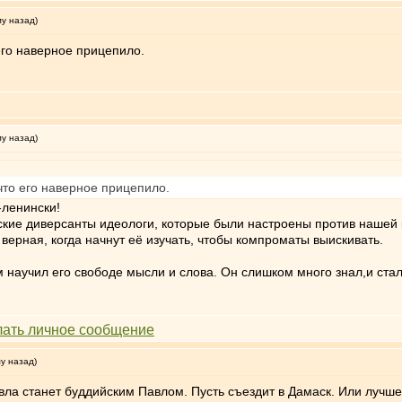
му назад)
 его наверное прицепило.
му назад)
 что его наверное прицепило.
-ленински!
ские диверсанты идеологи, которые были настроены против нашей
ерная, когда начнут её изучать, чтобы компроматы выискивать.
м научил его свободе мысли и слова. Он слишком много знал,и ста
му назад)
вла станет буддийским Павлом. Пусть съездит в Дамаск. Или лучш