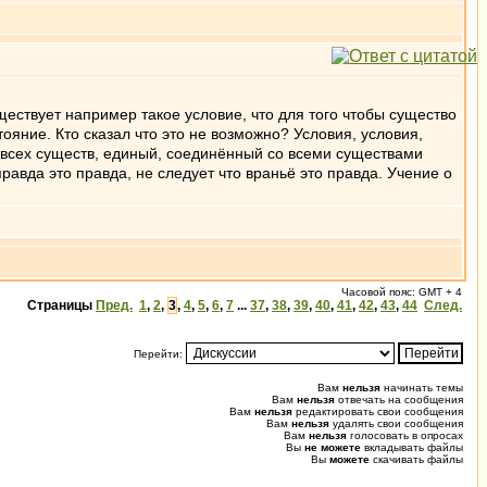
уществует например такое условие, что для того чтобы существо
ояние. Кто сказал что это не возможно? Условия, условия,
на всех существ, единый, соединённый со всеми существами
правда это правда, не следует что враньё это правда. Учение о
Часовой пояс: GMT + 4
Страницы
Пред.
1
,
2
,
3
,
4
,
5
,
6
,
7
...
37
,
38
,
39
,
40
,
41
,
42
,
43
,
44
След.
Перейти:
Вам
нельзя
начинать темы
Вам
нельзя
отвечать на сообщения
Вам
нельзя
редактировать свои сообщения
Вам
нельзя
удалять свои сообщения
Вам
нельзя
голосовать в опросах
Вы
не можете
вкладывать файлы
Вы
можете
скачивать файлы