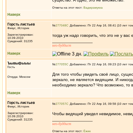
существо. А одно, это не множество.
Ответы на этот пост:
Ваджрамукха
Наверх
Горсть листьев
№
277048
Добавлено: Пт 22 Апр 16, 08:41 (10 лет то
Фикус, Историк
Зарегистрирован:
тогда уж надо говорить, что это не у вас
10.09.2010
_________________
Суждений: 31235
нео-буддист
Наверх
Ъывыфыыы
№
277055
Добавлено: Пт 22 Апр 16, 09:23 (10 лет то
Гость
Для того чтобы увидеть своё лицо, суще
Откуда: Moscow
зеркало, не является видящим. И никогда
необходимо зеркало? Что возможно, то в
Наверх
Горсть листьев
№
277057
Добавлено: Пт 22 Апр 16, 09:58 (10 лет то
Фикус, Историк
Зарегистрирован:
Чтобы видящий увидел невидимое, неви
10.09.2010
_________________
Суждений: 31235
нео-буддист
Ответы на этот пост:
Ёжик