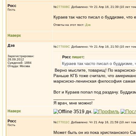
Росс
№
277008
Добавлено: Чт 21 Апр 16, 21:39 (10 лет то
Гость
Кураев так часто писал о буддизме, что
Ответы на этот пост:
Дэв
Наверх
Дэв
№
277009
Добавлено: Чт 21 Апр 16, 21:50 (10 лет то
Зарегистрирован:
Росс
пишет
:
28.09.2012
Суждений: 1884
Кураев так часто писал о буддизме,
Откуда: Москва
Верно мыслите, товарищ! По марксиско
Раньше КГБ тоже считало, что американ
марксиско-ленинская философия самая в
Вот и Кураев попал под раздачу. Буддиз
_________________
Я врач, мне можно!
Наверх
Росс
№
277011
Добавлено: Чт 21 Апр 16, 21:59 (10 лет то
Гость
Может быть он из пока христианского Са