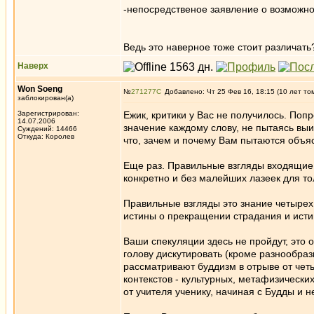
-непосредственое заявление о возможно
Ведь это наверное тоже стоит различат
Наверх
Won Soeng
№
271277
Добавлено: Чт 25 Фев 16, 18:15 (10 лет то
заблокирован(а)
Зарегистрирован:
Ежик, критики у Вас не получилось. Поп
14.07.2006
значение каждому слову, не пытаясь выи
Суждений: 14466
Откуда: Королев
что, зачем и почему Вам пытаются объя
Еще раз. Правильные взгляды входящие 
конкретно и без малейших лазеек для то
Правильные взгляды это знание четырех 
истины о прекращении страдания и исти
Ваши спекуляции здесь не пройдут, это
голову дискутировать (кроме разнообраз
рассматривают буддизм в отрыве от чет
контекстов - культурных, метафизически
от учителя ученику, начиная с Будды и 