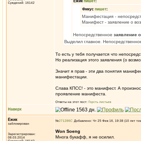
Ёжик
пишет
:
Суждений: 16142
Фикус
пишет
:
Манифестация - непосредст
Манифест - заявление о во
Непосредственное
заявление 
Выделил главное. Непосредственное
То есть у тебя получается что непосре
Но реализация этого заявления (о возмо
Значит я прав - эти два понятия маниф
манифестации.
Слава КПСС! - это манифест. А произно
проявление манифеста.
Ответы на этот пост:
Горсть листьев
Наверх
Ёжик
№
271286
Добавлено: Чт 25 Фев 16, 19:38 (10 лет то
заблокирован
Won Soeng
Зарегистрирован:
Многа букафф, я не осилил.
08.03.2014
Суждений: 16142