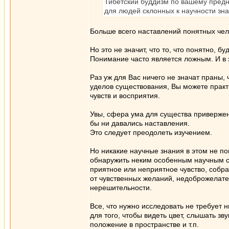
Тибетский буддизм по вашему предн
для людей склонных к научности зна
Больше всего наставлений понятных чел
Но это не значит, что то, что понятно, 
Понимание часто является ложным. И в 
Раз уж для Вас ничего не значат праны
уделов существования, Вы можете практ
чувств и восприятия.
Увы, сфера ума для существа привержен
бы ни давались наставления.
Это следует преодолеть изучением.
Но никакие научные знания в этом не по
обнаружить неким особенным научным сп
приятное или неприятное чувство, собр
от чувственных желаний, недоброжелател
нерешительности.
Все, что нужно исследовать не требует 
для того, чтобы видеть цвет, слышать зву
положение в пространстве и т.п.