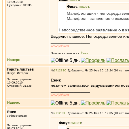
10.09.2010
Суждений: 31235
Фикус
пишет
:
Манифестация - непосредственн
Манифест - заявление о возмож
Непосредственное
заявление о в
Выделил главное. Непосредственное или
_________________
нео-буддист
Ответы на этот пост:
Ёжик
Наверх
Горсть листьев
№
271283
Добавлено: Чт 25 Фев 16, 19:24 (10 лет то
Фикус, Историк
Зарегистрирован:
Ёжик
10.09.2010
незачем заниматься выдумыванием новы
Суждений: 31235
_________________
нео-буддист
Наверх
Ёжик
№
271285
Добавлено: Чт 25 Фев 16, 19:35 (10 лет то
заблокирован
Фикус
пишет
:
Зарегистрирован:
08.03.2014