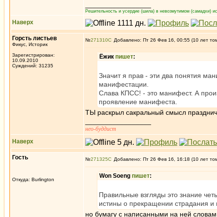
_________________
Решительность и усердие (шила) в невозмутимом (самадхи) ис
Наверх
Горсть листьев
№
271310
Добавлено: Пт 26 Фев 16, 00:55 (10 лет то
Фикус, Историк
Зарегистрирован:
Ёжик
пишет
:
10.09.2010
Суждений: 31235
Значит я прав - эти два понятия м
манифестации.
Слава КПСС! - это манифест. А прои
проявление манифеста.
ТЫ раскрыл сакральный смысл праздни
_________________
нео-буддист
Наверх
Гость
№
271325
Добавлено: Пт 26 Фев 16, 16:18 (10 лет то
Won Soeng
пишет
:
Откуда: Burlington
Правильные взгляды это знание четы
истины о прекращении страдания и 
но бумагу с написанными на ней словам