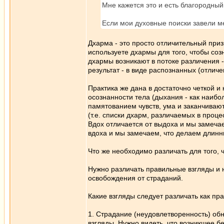
Мне кажется это и есть благородный
Если мои духовные поиски завели ме
Дхарма - это просто отличительный приз
используете дхармы для того, чтобы соз
дхармы возникают в потоке различения 
результат - в виде распознанных (отли
Практика же дана в достаточно четкой 
осознанности тела (дыхания - как наиб
памятованием чувств, ума и заканчиваю
(т.е. списки дхарм, различаемых в проц
Вдох отличается от выдоха и мы замечае
вдоха и мы замечаем, что делаем длинн
Что же необходимо различать для того, 
Нужно различать правильные взгляды и 
освобождения от страданий.
Какие взгляды следует различать как п
1. Страдание (неудовлетворенность) об
взгляды. Нужно видеть, что возникшее б