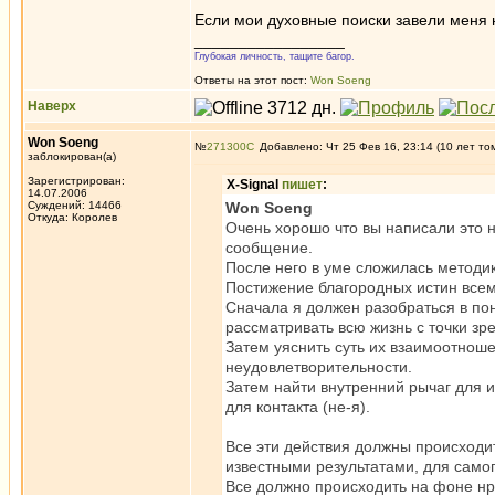
Если мои духовные поиски завели меня 
_________________
Глубокая личность, тащите багор.
Ответы на этот пост:
Won Soeng
Наверх
Won Soeng
№
271300
Добавлено: Чт 25 Фев 16, 23:14 (10 лет то
заблокирован(а)
Зарегистрирован:
X-Signal
пишет
:
14.07.2006
Суждений: 14466
Won Soeng
Откуда: Королев
Очень хорошо что вы написали это н
сообщение.
После него в уме сложилась методик
Постижение благородных истин всем 
Сначала я должен разобраться в пон
рассматривать всю жизнь с точки зр
Затем уяснить суть их взаимоотнош
неудовлетворительности.
Затем найти внутренний рычаг для 
для контакта (не-я).
Все эти действия должны происходи
известными результатами, для само
Все должно происходить на фоне н