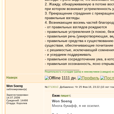
2. Жажду, обнаруживаемую в потоке восп
при котором возникает устремленность у
3. Прекращение страдания с прекращен
правильные взгляды.
4. Возникающие восемь частей благородн
- от правильных взглядов рождаются
- правильные устремления (к покою, бе
- правильная речь (умиротворяющая, ве
- правильные средства к существованию
существам, обеспечивающие почитание 
- с решимостью, исключающей сомнени
- и усердием поддерживать
- правильное сосредоточение ума, в ко
- правильная осознанность, ясно откры
_________________
Решительность и усердие (шила) в невозмутимом (самадхи) ис
Наверх
Won Soeng
№
271301
Добавлено: Чт 25 Фев 16, 23:22 (10 лет то
заблокирован(а)
Зарегистрирован:
Ёжик
пишет
:
14.07.2006
Суждений: 14466
Won Soeng
Откуда: Королев
Многа букафф, я не осилил.