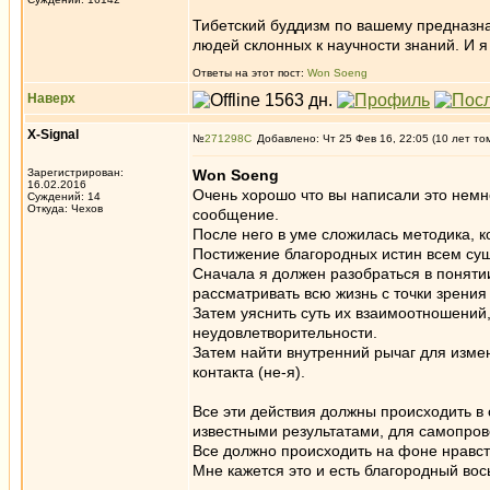
Тибетский буддизм по вашему предназна
людей склонных к научности знаний. И я
Ответы на этот пост:
Won Soeng
Наверх
X-Signal
№
271298
Добавлено: Чт 25 Фев 16, 22:05 (10 лет то
Зарегистрирован:
Won Soeng
16.02.2016
Очень хорошо что вы написали это немно
Суждений: 14
Откуда: Чехов
сообщение.
После него в уме сложилась методика, к
Постижение благородных истин всем суще
Сначала я должен разобраться в понятии
рассматривать всю жизнь с точки зрения
Затем уяснить суть их взаимоотношений
неудовлетворительности.
Затем найти внутренний рычаг для изме
контакта (не-я).
Все эти действия должны происходить в
известными результатами, для самопров
Все должно происходить на фоне нравс
Мне кажется это и есть благородный вос