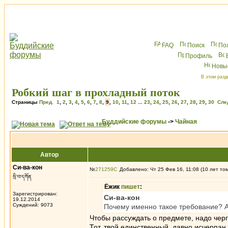
FAQ
Поиск
По
Профиль
Новы
В этом разд
Робкий шаг в прохладный поток
Страницы
Пред.
1
,
2
,
3
,
4
,
5
,
6
,
7
,
8
,
9
,
10
,
11
,
12
...
23
,
24
,
25
,
26
,
27
,
28
,
29
,
30
Сле
Буддийские форумы
->
Чайная
Автор
Си-ва-кон
№
271259
Добавлено: Чт 25 Фев 16, 11:08 (10 лет то
སྲི་བ་དཀོན
Ёжик
пишет
:
Зарегистрирован:
Си-ва-кон
19.12.2014
Суждений: 9073
Почему именно такое требование? А
Чтобы рассуждать о предмете, надо черп
Тот, твой единственный, давно исчерпан