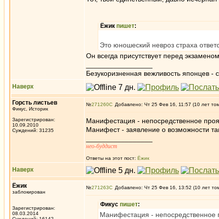
Ёжик
пишет
:
Это юношеский невроз страха ответс
Он всегда присутствует перед экзаменом
_________________
Безукоризненная вежливость японцев - с
Наверх
Горсть листьев
№
271260
Добавлено: Чт 25 Фев 16, 11:57 (10 лет то
Фикус, Историк
Зарегистрирован:
Манифестация - непосредственное проя
10.09.2010
Манифест - заявление о возможности та
Суждений: 31235
_________________
нео-буддист
Ответы на этот пост:
Ёжик
Наверх
Ёжик
№
271263
Добавлено: Чт 25 Фев 16, 13:52 (10 лет то
заблокирован
Фикус
пишет
:
Зарегистрирован:
08.03.2014
Манифестация - непосредственное 
Суждений: 16142