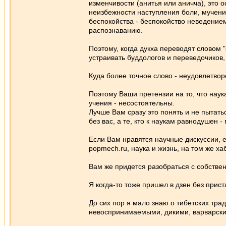
изменчивости (анитья или аничча), это
неизбежности наступления боли, мучения
беспокойства - беспокойство неведением
распознаванию.
Поэтому, когда дукха переводят словом 
устраивать буддологов и переведочиков
Куда более точное слово - неудовлетворе
Поэтому Ваши претензии на то, что наук
учения - несостоятельны.
Лучше Вам сразу это понять и не пытать
без вас, а те, кто к наукам равнодушен 
Если Вам нравятся научные дискуссии, е
popmech.ru, наука и жизнь, на том же х
Вам же придется разобраться с собств
Я когда-то тоже пришел в дзен без прист
До сих пор я мало знаю о тибетских тра
невоспринимаемыми, дикими, варварск