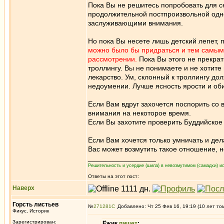
Пока Вы не решитесь попробовать для 
продолжительной постпроизвольной одн
заслуживающими внимания.
Но пока Вы несете лишь детский лепет, 
можно было бы придраться и тем самым 
рассмотрении.
Пока Вы этого не прекрат
троллингу. Вы не понимаете и не хотите
лекарство. Ум, склонный к троллингу до
недоумении. Лучше ясность ярости и о
Если Вам вдруг захочется поспорить со 
внимания на некоторое время.
Если Вы захотите проверить Буддийское У
Если Вам хочется только умничать и дел
Вас может возмутить такое отношение, н
_________________
Решительность и усердие (шила) в невозмутимом (самадхи) ис
Ответы на этот пост:
Наверх
Горсть листьев
№
271281
Добавлено: Чт 25 Фев 16, 19:19 (10 лет то
Фикус, Историк
Зарегистрирован:
Ёжик
пишет
: