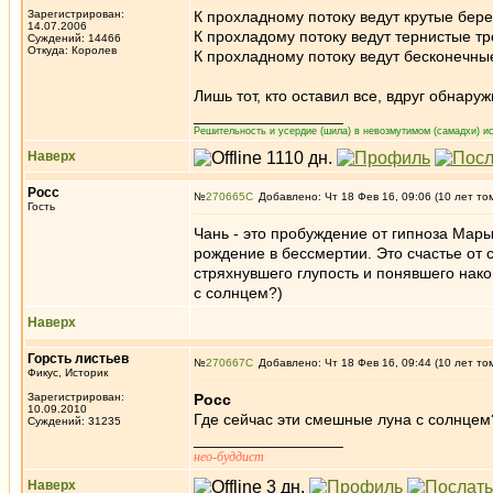
Зарегистрирован:
К прохладному потоку ведут крутые берег
14.07.2006
К прохладому потоку ведут тернистые тр
Суждений: 14466
Откуда: Королев
К прохладному потоку ведут бесконечны
Лишь тот, кто оставил все, вдруг обнару
_________________
Решительность и усердие (шила) в невозмутимом (самадхи) ис
Наверх
Росс
№
270665
Добавлено: Чт 18 Фев 16, 09:06 (10 лет то
Гость
Чань - это пробуждение от гипноза Мар
рождение в бессмертии. Это счастье от 
стряхнувшего глупость и понявшего нако
с солнцем?)
Наверх
Горсть листьев
№
270667
Добавлено: Чт 18 Фев 16, 09:44 (10 лет то
Фикус, Историк
Зарегистрирован:
Росс
10.09.2010
Где сейчас эти смешные луна с солнцем
Суждений: 31235
_________________
нео-буддист
Наверх