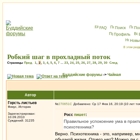
FAQ
Поиск
По
Профиль
Новы
В этом разд
Робкий шаг в прохладный поток
Страницы
Пред.
1
,
2
,
3
,
4
,
5
,
6
,
7
...
23
,
24
,
25
,
26
,
27
,
28
,
29
,
30
След.
Буддийские форумы
->
Чайная
Автор
Горсть листьев
№
270651
Добавлено: Ср 17 Фев 16, 20:19 (10 лет то
Фикус, Историк
Зарегистрирован:
Росс
пишет
:
10.09.2010
Суждений: 31235
Правильное успокоение ума в практи
психотехника?
Верно. Психотехника - это, например, 
обычной жизни. Отчего нет? Можно ли с