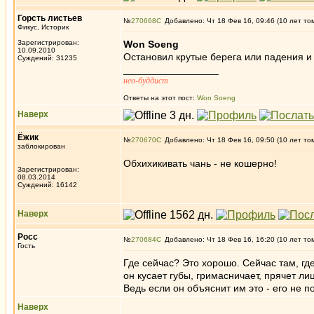
Горсть листьев
№
270668
Добавлено: Чт 18 Фев 16, 09:46 (10 лет то
Фикус, Историк
Зарегистрирован:
Won Soeng
10.09.2010
Остановил крутые берега или падения и
Суждений: 31235
_________________
нео-буддист
Ответы на этот пост:
Won Soeng
Наверх
Ёжик
№
270670
Добавлено: Чт 18 Фев 16, 09:50 (10 лет то
заблокирован
Обхихикивать чань - не кошерно!
Зарегистрирован:
08.03.2014
Суждений: 16142
Наверх
Росс
№
270684
Добавлено: Чт 18 Фев 16, 16:20 (10 лет то
Гость
Где сейчас? Это хорошо. Сейчас там, гд
он кусает губы, гримасничает, прячет ли
Ведь если он объяснит им это - его не по
Наверх