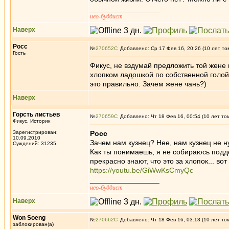
_________________
нео-буддист
Наверх
Росс
№
270652
Добавлено: Ср 17 Фев 16, 20:26 (10 лет то
Гость
Фикус, не вздумай предложить той жене 
хлопком ладошкой по собственной голой 
это правильно. Зачем жене чань?)
Наверх
Горсть листьев
№
270659
Добавлено: Чт 18 Фев 16, 00:54 (10 лет то
Фикус, Историк
Зарегистрирован:
Росс
10.09.2010
Зачем нам кузнец? Нее, нам кузнец не н
Суждений: 31235
Как ты понимаешь, я не собираюсь подд
прекрасно знают, что это за хлопок... во
https://youtu.be/GiWwKsCmyQc
_________________
нео-буддист
Наверх
Won Soeng
№
270662
Добавлено: Чт 18 Фев 16, 03:13 (10 лет то
заблокирован(а)