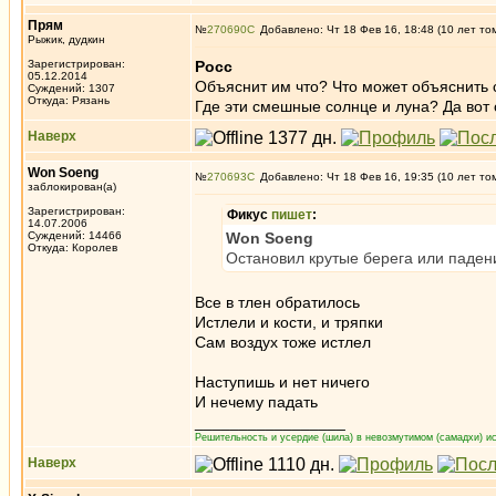
Прям
№
270690
Добавлено: Чт 18 Фев 16, 18:48 (10 лет то
Рыжик, дудкин
Зарегистрирован:
Росс
05.12.2014
Объяснит им что? Что может объяснить
Суждений: 1307
Откуда: Рязань
Где эти смешные солнце и луна? Да вот о
Наверх
Won Soeng
№
270693
Добавлено: Чт 18 Фев 16, 19:35 (10 лет то
заблокирован(а)
Зарегистрирован:
Фикус
пишет
:
14.07.2006
Суждений: 14466
Won Soeng
Откуда: Королев
Остановил крутые берега или паден
Все в тлен обратилось
Истлели и кости, и тряпки
Сам воздух тоже истлел
Наступишь и нет ничего
И нечему падать
_________________
Решительность и усердие (шила) в невозмутимом (самадхи) ис
Наверх