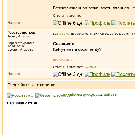
_________________
Безукоризненная вежливость японцев - с
Ответы на этот пост:
Наверх
Горсть листьев
№
270797
Добавлено: Пт 19 Фев 16, 20:16 (10 лет то
Фикус, Историк
Зарегистрирован:
Си-ва-кон
10.09.2010
Kakiye vashi documenty?
Суждений: 31235
_________________
нео-буддист
Ответы на этот пост:
Си-ва-кон
Наверх
Тред сейчас никто не читает.
Буддийские форумы
->
Чайная
Страница
2
из
30