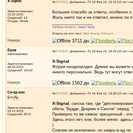
X-Signal
№
270782
Добавлено: Пт 19 Фев 16, 19:19 (10 лет то
Зарегистрирован:
Большое спасибо за ответы, особенно о
16.02.2016
Жаль никто так и не ответил, можно ли с
Суждений: 14
Откуда: Чехов
_________________
Глубокая личность, тащите багор.
Ответы на этот пост:
Won Soeng
,
Ericsson
Наверх
Ёжик
№
270784
Добавлено: Пт 19 Фев 16, 19:28 (10 лет то
заблокирован
X-Signal
Зарегистрирован:
Форум неоднороден. Думаю вы можете м
08.03.2014
Суждений: 16142
никого персонально. Ведь тут могут отве
Наверх
Си-ва-кон
№
270786
Добавлено: Пт 19 Фев 16, 19:38 (10 лет то
སྲི་བ་དཀོན
X-Signal
, сангха там, где "дипломирова
Зарегистрирован:
обеты "Будде, Дхарме и Сангхе" перед
19.12.2014
Примерно то же самое: крещенный - это т
Суждений: 9073
Здесь этого нет, или, более мягко: здес
)
Совсем не исключено, но наврь-а-ад ли