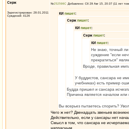
Серж
№
252598
Добавлено: Сб 29 Авг 15, 20:37 (11 лет том
Зарегистрирован: 28.01.2011
КИ
пишет
:
Суждений: 4126
Серж
пишет
:
КИ
пишет
:
Серж
пишет
:
КИ
пишет
:
Не знаю, точный ли
суждение "если неч
прекратиться" явля
Вроде, правильная имп
У буддистов, сансара не име
учебниках) есть пример оши
Будда пришел и сансара исчезл
Причина является началом или 
Вы всерьез пытаетесь спорить? Уволь
Чего ж нет? Двенадцать звеньев возник
Действительно, если у сансары нет начал
Смысл в том, что сансара не исчерпаема
напрасным.