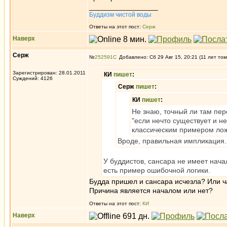
_________________
Буддизм чистой воды
Ответы на этот пост:
Серж
Наверх
Серж
№
252591
Добавлено: Сб 29 Авг 15, 20:21 (11 лет том
Зарегистрирован: 28.01.2011
КИ
пишет
:
Суждений: 4126
Серж
пишет
:
КИ
пишет
:
Не знаю, точный ли там пер
"если нечто существует и н
классическим примером лож
Вроде, правильная импликация.
У буддистов, сансара не имеет начал
есть пример ошибочной логики.
Будда пришел и сансара исчезла? Или 
Причина является началом или нет?
Ответы на этот пост:
КИ
Наверх