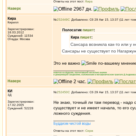
Ответы на этот пост:
Кира
Наверх
Кира
№
252449
Добавлено: Сб 29 Авг 15, 13:37 (11 лет том
Кирилл
Зарегистрирован:
Полосатик
пишет
:
18.03.2012
Суждений: 11534
Кира
пишет
:
Откуда: Москва
Сансара возникла как-то или у н
Сансары не существует по Нагаржун
Это не важно
по-вашему мнению 
_________________
новичок на форуме, прочитавший несколько книжек
и доверяющий сведениям, изложенным в метафизическом трактате Д.Андреева 
Наверх
КИ
№
252450
Добавлено: Сб 29 Авг 15, 13:37 (11 лет том
3Д
Зарегистрирован:
Не знаю, точный ли там перевод - надо 
17.02.2005
существует и не имеет начала, то его 
Суждений: 52228
ложного суждения.
_________________
Буддизм чистой воды
Ответы на этот пост:
Серж