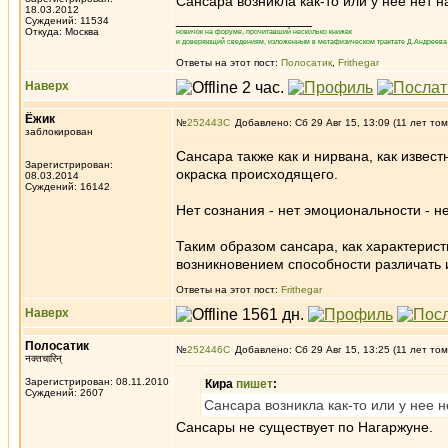
Сансара возникла как-то или у нее нет н
18.03.2012
_________________
Суждений: 11534
Откуда: Москва
новичок на форуме, прочитавший несколько книжек
и доверяющий сведениям, изложенным в метафизическом трактате Д.Андреева 
Ответы на этот пост:
Полосатик
,
Frithegar
Наверх
Ёжик
№
252443
Добавлено: Сб 29 Авг 15, 13:09 (11 лет том
заблокирован
Сансара также как и нирвана, как изве
Зарегистрирован:
окраска происходящего.
08.03.2014
Суждений: 16142
Нет сознания - нет эмоциональности - н
Таким образом сансара, как характерист
возникновением способности различать 
Ответы на этот пост:
Frithegar
Наверх
Полосатик
№
252446
Добавлено: Сб 29 Авг 15, 13:25 (11 лет том
नक्तचारिन्
Зарегистрирован: 08.11.2010
Кира
пишет
:
Суждений: 2607
Сансара возникла как-то или у нее н
Сансары не существует по Нагаржуне.