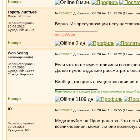
Наверх
Горсть листьев
№
252488
Добавлено: Сб 29 Авг 15, 15:26 (11 лет том
Фикус, Историк
Зарегистрирован:
Верно. Из пресуппозиции несуществован
10.09.2010
_________________
Суждений: 31235
нео-буддист
Наверх
Won Soeng
№
252561
Добавлено: Сб 29 Авг 15, 18:22 (11 лет том
заблокирован(а)
Зарегистрирован:
Если что-то не имеет причины возникнов
14.07.2006
Далее нужно отдельно рассмотреть бесп
Суждений: 14466
Откуда: Королев
Вообще, говорить о существовании чего-
_________________
Решительность и усердие (шила) в невозмутимом (самадхи) ис
Наверх
Ю
№
252581
Добавлено: Сб 29 Авг 15, 19:55 (11 лет том
Медитируйте на Пространство. Что есть 
Зарегистрирован:
возникновения, может ли оно возникнуь 
02.05.2015
Суждений: 605