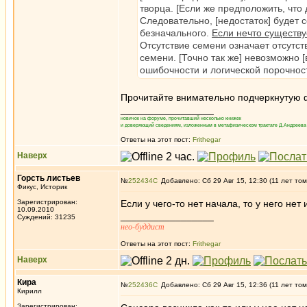
творца. [Если же предположить, что 
Следовательно, [недостаток] будет 
безначального.
Если нечто существу
Отсутствие семени означает отсутств
семени. [Точно так же] невозможно [
ошибочности и логической порочност
Прочитайте внимательно подчеркнутую 
_________________
новичок на форуме, прочитавший несколько книжек
и доверяющий сведениям, изложенным в метафизическом трактате Д.Андреева 
Ответы на этот пост:
Frithegar
Наверх
Горсть листьев
№
252434
Добавлено: Сб 29 Авг 15, 12:30 (11 лет том
Фикус, Историк
Зарегистрирован:
Если у чего-то нет начала, то у него нет 
10.09.2010
_________________
Суждений: 31235
нео-буддист
Ответы на этот пост:
Frithegar
Наверх
Кира
№
252436
Добавлено: Сб 29 Авг 15, 12:36 (11 лет том
Кирилл
Зарегистрирован: