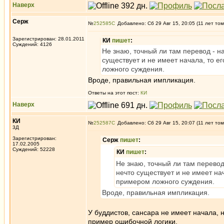
Наверх
Серж
№
252585
Добавлено: Сб 29 Авг 15, 20:05 (11 лет том
Зарегистрирован: 28.01.2011
КИ
пишет
:
Суждений: 4126
Не знаю, точный ли там перевод - н
существует и не имеет начала, то е
ложного суждения.
Вроде, правильная импликация.
Ответы на этот пост:
КИ
Наверх
КИ
№
252587
Добавлено: Сб 29 Авг 15, 20:07 (11 лет том
3Д
Зарегистрирован:
Серж
пишет
:
17.02.2005
Суждений: 52228
КИ
пишет
:
Не знаю, точный ли там перевод
нечто существует и не имеет на
примером ложного суждения.
Вроде, правильная импликация.
У буддистов, сансара не имеет начала, н
пример ошибочной логики.