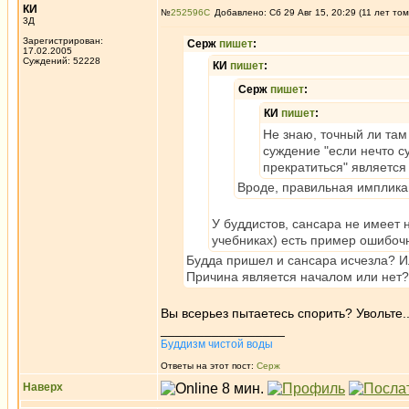
КИ
№
252596
Добавлено: Сб 29 Авг 15, 20:29 (11 лет том
3Д
Зарегистрирован:
Серж
пишет
:
17.02.2005
Суждений: 52228
КИ
пишет
:
Серж
пишет
:
КИ
пишет
:
Не знаю, точный ли там
суждение "если нечто с
прекратиться" являетс
Вроде, правильная имплика
У буддистов, сансара не имеет н
учебниках) есть пример ошибочн
Будда пришел и сансара исчезла? И
Причина является началом или нет?
Вы всерьез пытаетесь спорить? Увольте..
_________________
Буддизм чистой воды
Ответы на этот пост:
Серж
Наверх