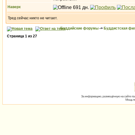
Наверх
Тред сейчас никто не читает.
Буддийские форумы
->
Буддистская фи
Страница
1
из
27
За информацию, размещённую на сайте пол
Мощь пх