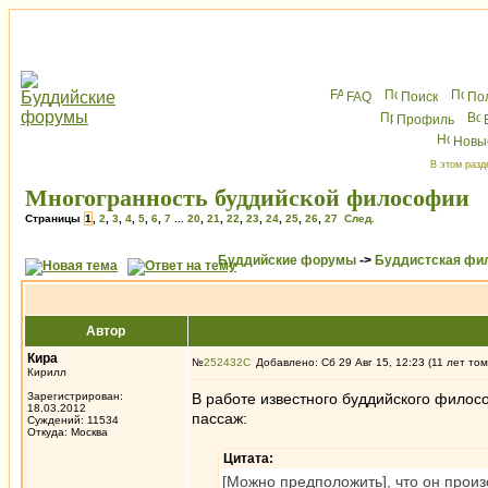
FAQ
Поиск
По
Профиль
Новы
В этом разд
Многогранность буддийской философии
Страницы
1
,
2
,
3
,
4
,
5
,
6
,
7
...
20
,
21
,
22
,
23
,
24
,
25
,
26
,
27
След.
Буддийские форумы
->
Буддистская фи
Автор
Кира
№
252432
Добавлено: Сб 29 Авг 15, 12:23 (11 лет том
Кирилл
Зарегистрирован:
В работе известного буддийского филос
18.03.2012
пассаж:
Суждений: 11534
Откуда: Москва
Цитата:
[Можно предположить], что он произо