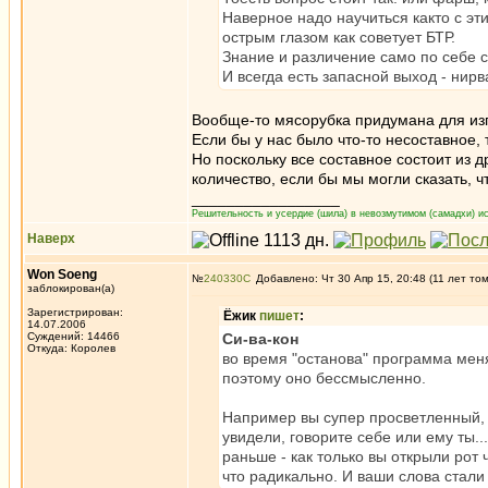
Наверное надо научиться както с эти
острым глазом как советует БТР.
Знание и различение само по себе с
И всегда есть запасной выход - нирва
Вообще-то мясорубка придумана для и
Если бы у нас было что-то несоставное, 
Но поскольку все составное состоит из 
количество, если бы мы могли сказать, ч
_________________
Решительность и усердие (шила) в невозмутимом (самадхи) ис
Наверх
Won Soeng
№
240330
Добавлено: Чт 30 Апр 15, 20:48 (11 лет то
заблокирован(а)
Зарегистрирован:
Ёжик
пишет
:
14.07.2006
Суждений: 14466
Си-ва-кон
Откуда: Королев
во время "останова" программа меня
поэтому оно бессмысленно.
Например вы супер просветленный, в
увидели, говорите себе или ему ты..
раньше - как только вы открыли рот
что радикально. И ваши слова стали