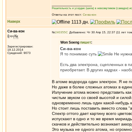
_________________
Решительность и усердие (шила) в невозмутимом (самадхи) ис
Ответы на этот пост:
Си-ва-кон
Наверх
Си-ва-кон
№
240355
Добавлено: Чт 30 Апр 15, 22:37 (11 лет то
སྲི་བ་དཀོན
Won Soeng
пишет
:
Зарегистрирован:
Си-ва-кон
19.12.2014
Суждений: 9073
Я то понимаю суть
Не нужна
Есть два электрона, сцепленных в па
приобретает. В других кадрах - наоб
В атоме водорода один электрон. Я не по
Но даже в более сложных атомах в едини
Излучение атома можно представить как
чистым звуком со своей высотой и силой.
одновременно лишь один какой-нибудь к
Но стоит лишь поставить вместо слова "
Спектр оттого дает картину всего цветов
испускают в одно и то же время мириад
скачков и действительно возникает аккор
Это музыка не одного атома, но огромно