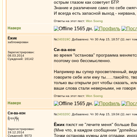
острым глазом как советует БТР.
Знание и различение само по себе смягч
И всегда есть запасной выход - нирвана, 
Ответы на этот пост:
Won Soeng
Наверх
Ёжик
№
240319
Добавлено: Чт 30 Апр 15, 18:57 (11 лет то
заблокирован
Си-ва-кон
Зарегистрирован:
во время "останова" программа меняется
08.03.2014
Суждений: 16142
поэтому оно бессмысленно.
Например вы супер просветленный, видящ
говорите себе или ему ты......такойто, 
только вы открыли рот чтобы сказать, и
ваши слова стали неверными, не говоря 
Ответы на этот пост:
Won Soeng
Наверх
Си-ва-кон
№
240320
Добавлено: Чт 30 Апр 15, 19:04 (11 лет то
སྲི་བ་དཀོན
Ёжик
пжлст не "лечите меня" больше В
Зарегистрирован:
(Мне что, в каждом сообщении "допейсы
19.12.2014
Точки останова нужны для отладки, ино
Суждений: 9073