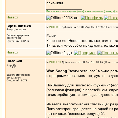
привыкли.
_________________
Решительность и усердие (шила) в невозмутимом (самадхи) ис
Наверх
Горсть листьев
№
240311
Добавлено: Чт 30 Апр 15, 17:29 (11 лет том
Фикус, Историк
Зарегистрирован:
Ёжик
10.09.2010
Конечно же. Непонятно только, вам-то к
Суждений: 31236
Типа, вся мясорубка придумана только 
Наверх
Си-ва-кон
№
240317
Добавлено: Чт 30 Апр 15, 18:46 (11 лет то
སྲི་བ་དཀོན
Won Soeng
"точки останова" можно раз
Зарегистрирован:
с программированием, но, думаю, в дан
19.12.2014
Суждений: 9073
По-Вашему для "волновой функции" (есл
(волновая функция) в простейшем случа
взаимодействуют с помощью одного фото
Имеется энергетическая "лестница" раз
Пока электрон вращается на одной из р
нет никаких "волновых редукций".