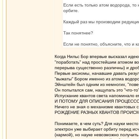
Если есть только атом водорода, то
орбите.
Каждый раз мы производим редукцию
Так понятнее?
Если не понятно, объясните, что и к
Когда Нильс Бор впервые высказал идею 
"поработать" над простейшим атомом вод
перерыва существенно различны) и дро
Первые аксиомы, начавшие давать резу
"выжаты" Бором именно из атома водоро
Эйнштейн был одним из немногих, "пов
Он попытался сам, нащупать это "что-то
Испускание квантов света напоминал
И ПОТОМУ ДЛЯ ОПИСАНИЯ ПРОЦЕССО
Ничего не зная о механизме квантовых с
РОЖДЕНИЕ РАЗНЫХ КВАНТОВ ПРОИСХ
Понимаете, в чем суть? Для науки место
электрон уже выбирает орбиту перед ис
(кармой), но науке невозможно получить