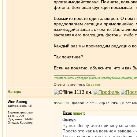
провзаимодействовал. Помните, волнова
фотона. Волновая функция показывает, 
Возьмите просто один электрон. О нем н
предполагаем летящим прямолинейно. Фа
взаимодействовать с чем-то. Заставляе
заставляя его поглощать фотоны, либо 
Каждый раз мы производим редукцию вол
Так понятнее?
Если не понятно, объясните, что и как В
_________________
Решительность и усердие (шила) в невозмутимом (самадхи) ис
Ответы на этот пост:
Си-ва-кон
Наверх
Won Soeng
№
240329
Добавлено: Чт 30 Апр 15, 20:40 (11 лет то
заблокирован(а)
Зарегистрирован:
Ёжик
пишет
:
14.07.2006
Суждений: 14466
Фикус
Откуда: Королев
Ну нет. Вы путаете причину со след
Просто это как на военном заводе -
Тоесть вопрос стоит так: или фарш, 