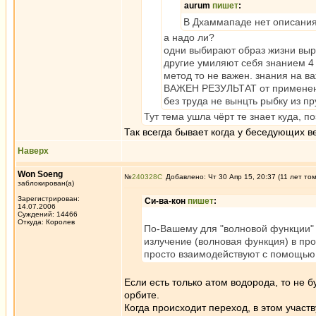
aurum
пишет
:
В Дхаммападе нет описания
а надо ли?
одни выбирают образ жизни выр
другие умиляют себя знанием 4 
метод то не важен. знания на в
ВАЖЕН РЕЗУЛЬТАТ от применени
без труда не вынцть рыбку из пр
Тут тема ушла чёрт те знает куда, п
Так всегда бывает когда у беседующих ве
Наверх
Won Soeng
№
240328
Добавлено: Чт 30 Апр 15, 20:37 (11 лет то
заблокирован(а)
Зарегистрирован:
Си-ва-кон
пишет
:
14.07.2006
Суждений: 14466
Откуда: Королев
По-Вашему для "волновой функции" 
излучение (волновая функция) в про
просто взаимодействуют с помощью 
Если есть только атом водорода, то не 
орбите.
Когда происходит переход, в этом участв