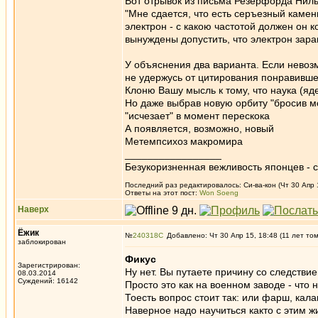
Вот отрывок из письма Резерфорда Нильс
"Мне сдается, что есть серъезный камен
электрон - с какою частотой должен он 
вынуждены допустить, что электрон заран
У объяснения два варианта. Если невозм
не удержусь от цитирования понравивше
Клоню Вашу мысль к тому, что наука (яд
Но даже выбрав новую орбиту "бросив мо
"исчезает" в момент перескока
А появляется, возможно, новый
Метемпсихоз макромира
_________________
Безукоризненная вежливость японцев - с
Последний раз редактировалось: Си-ва-кон (Чт 30 Апр 1
Ответы на этот пост:
Won Soeng
Наверх
Ёжик
№
240318
Добавлено: Чт 30 Апр 15, 18:48 (11 лет то
заблокирован
Фикус
Зарегистрирован:
Ну нет. Вы путаете причину со следств
08.03.2014
Суждений: 16142
Просто это как на военном заводе - что
Тоесть вопрос стоит так: или фарш, кала
Наверное надо научиться както с этим жи