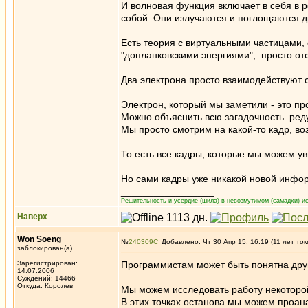
И волновая функция включает в себя в 
собой. Они излучаются и поглощаются д
Есть теория с виртуальными частицами, 
"допланковскими энергиями", просто от
Два электрона просто взаимодействуют 
Электрон, который мы заметили - это пр
Можно объяснить всю загадочность редук
Мы просто смотрим на какой-то кадр, во
То есть все кадры, которые мы можем ув
Но сами кадры уже никакой новой инфор
_________________
Решительность и усердие (шила) в невозмутимом (самадхи) ис
Наверх
Won Soeng
№
240309
Добавлено: Чт 30 Апр 15, 16:19 (11 лет то
заблокирован(а)
Зарегистрирован:
Программистам может быть понятна друг
14.07.2006
Суждений: 14466
Откуда: Королев
Мы можем исследовать работу некоторой
В этих точках останова мы можем проан