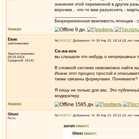
значения этой переменной в другие раз
впрочем... что-то вам разъяснять - март
_________________
Безукоризненная вежливость японцев - с
Наверх
Ёжик
№
240322
Добавлено: Чт 30 Апр 15, 19:14 (11 лет то
заблокирован
Си-ва-кон
Зарегистрирован:
вы слышали что нибудь о непрерывных п
08.03.2014
Суждений: 16142
В сложной системе невозможно найти ка
Иначе этот процесс простой и описыва
также связаны формулами. Понимаете?
Я пишу не только для вас. Это публичны
модератеру.
Наверх
Ghost
№
240327
Добавлено: Чт 30 Апр 15, 20:22 (11 лет то
Гость
aurum
пишет
:
Ghost
пишет
: