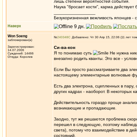
лишь степени вероятностей события.
Наука "бросает кости", карма действует
_________________
Безукоризненная вежливость японцев - с
Наверх
Won Soeng
№
240348
Добавлено: Чт 30 Апр 15, 22:06 (11 лет то
заблокирован(а)
Зарегистрирован:
Си-ва-кон
14.07.2006
Я то понимаю суть
Не нужна ник
Суждений: 14466
Откуда: Королев
внезапно родить кванты. Это все - услов
Если Вы просто рассматриваете два элек
настоящему элементарные волновые функ
Есть два электрона, сцепленных в пару, 
других кадрах - наоборот. В некоторых к
Действительность гораздо проще анализи
возникающие и пропадающие.
Заодно, тут же решаются проблема скор
перешел в следующую, поэтому наблюдае
света), потому что взаимодействие в д
состояний.