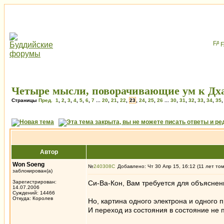
Четыре мысли, поворачивающие ум к Дха
Страницы
Пред.
1
,
2
,
3
,
4
,
5
,
6
,
7
...
20
,
21
,
22
,
23
,
24
,
25
,
26
...
30
,
31
,
32
,
33
,
34
,
35
Автор
Won Soeng
№
240308
Добавлено: Чт 30 Апр 15, 16:12 (11 лет то
заблокирован(а)
Зарегистрирован:
Си-Ва-Кон, Вам требуется для объяснени
14.07.2006
Суждений: 14466
Откуда: Королев
Но, картина одного электрона и одного п
И переход из состояния в состояние не 