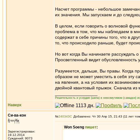
Насчет программы - небольшое замечани
их значения. Мы запускаем и до следую
В целом, если говорить о волновой функц
проблема в том, что мы наблюдаем в мн
содержат в себе причины того, что в др
то, что происходило раньше, будет про
Но вот когда Вы начинаете рассуждать 
Просветленный видит обусловленность у
Разумеется, дальше, Вы правы. Когда пр
образом не может уместить в себя эту 
на явления, а на условия их возникновен
двойной квантовый прыжок. Сначала из 
_________________
Решительность и усердие (шила) в невозмутимом (самадхи) ис
Наверх
Си-ва-кон
№
240343
Добавлено: Чт 30 Апр 15, 21:43 (11 лет то
སྲི་བ་དཀོན
Won Soeng
пишет
:
Зарегистрирован:
19.12.2014
Суждений: 9073