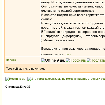
цвету. И складывает одинаковые вместе,
Они различны по яркости - интенсивност
случаются с разной вероятностью
В спектре натрия ярче всего горит жел
скачек"
И вот для каждого конкретного (одиночн
вероятностей, между тем как каждый эт
В "реале" (в природе) - совершенно опр
В "виртуале" (в формулах) - степень ве
) Может так понятней
_________________
Безукоризненная вежливость японцев - с
Ответы на этот пост:
Dron
Наверх
Тред сейчас никто не читает.
Страница
23
из
37