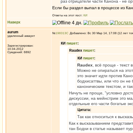
раз отрицатели части Канона - не о
Если бы раздел выпал в процессе из Ка
Ответы на этот пост:
КИ
Наверх
aurum
№
198313
Добавлено: Вс 30 Мар 14, 17:08 (12 лет то
удаленный аккаунт
КИ
пишет
:
Зарегистрирован:
10.04.2012
Raudex
пишет
:
Суждений: 6892
КИ
пишет
:
Raudex
, всё проще - текст 
Можно не опираться на этот
это значит идти против Кан
бодхисаттвы, или что он не
каноническим текстом, и так
Ничуть не проще, "условно дос
дискуссии, на мейнстрим это мал
отдельные его части богатые эк
Цитата:
Так как относиться к выска
Как к высказыванием представит
тан Бодхи в статье называет пу