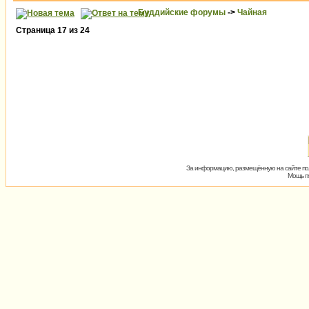
Буддийские форумы
->
Чайная
Страница
17
из
24
За информацию, размещённую на сайте пол
Мощь пх