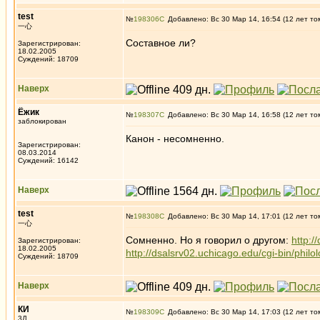
test
№
198306
Добавлено: Вс 30 Мар 14, 16:54 (12 лет то
一心
Составное ли?
Зарегистрирован:
18.02.2005
Суждений: 18709
Наверх
Ёжик
№
198307
Добавлено: Вс 30 Мар 14, 16:58 (12 лет то
заблокирован
Канон - несомненно.
Зарегистрирован:
08.03.2014
Суждений: 16142
Наверх
test
№
198308
Добавлено: Вс 30 Мар 14, 17:01 (12 лет то
一心
Сомненно. Но я говорил о другом:
http:/
Зарегистрирован:
18.02.2005
http://dsalsrv02.uchicago.edu/cgi-bin/philol
Суждений: 18709
Наверх
КИ
№
198309
Добавлено: Вс 30 Мар 14, 17:03 (12 лет то
3Д