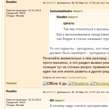
Raudex
№
198310
Добавлено: Вс 30 Мар 14, 17:04 (12 лет то
Зарегистрирован: 16.11.2013
Samantabhadra
пишет
:
Суждений: 5829
Откуда: Москва
Raudex
пишет
:
Цитата:
Так как относиться к выска
Как к высказыванием представит
тан Бодхи в статье называет пу
То что пуристы - ортодоксы, это по
должно быть наоборот - ортодоксы 
Почитайте внимательно о чём разговор,
прото-махаяны, и это раздел вызвал ра
позиция тут не столько вопрос правомоч
идеи так или иначе развиты в других раз
Ответы на этот пост:
Samantabhadra
Наверх
Raudex
№
198312
Добавлено: Вс 30 Мар 14, 17:07 (12 лет то
Зарегистрирован: 16.11.2013
КИ
пишет
:
Суждений: 5829
Откуда: Москва
А почему надо считать ортодоксами 