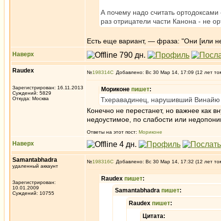
А почему надо считать ортодоксами 
раз отрицатели части Канона - не о
Есть еще вариант, — фраза: "Они [или не
Наверх
Raudex
№
198314
Добавлено: Вс 30 Мар 14, 17:09 (12 лет то
Зарегистрирован: 16.11.2013
Мориконе
пишет
:
Суждений: 5829
Откуда: Москва
Тхеравадинец, нарушивший Винайю 
Конечно не перестанет, но важнее как 
недоустимое, по слабости или недопоним
Ответы на этот пост:
Мориконе
Наверх
Samantabhadra
№
198316
Добавлено: Вс 30 Мар 14, 17:32 (12 лет то
удаленный аккаунт
Raudex
пишет
:
Зарегистрирован:
10.01.2009
Samantabhadra
пишет
:
Суждений: 10755
Raudex
пишет
:
Цитата: