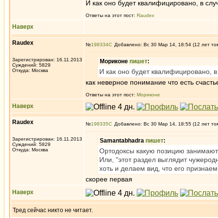
И как оно будет квалифицировано, в слу
Ответы на этот пост:
Raudex
Наверх
Raudex
№
198334
Добавлено: Вс 30 Мар 14, 18:54 (12 лет то
Зарегистрирован: 16.11.2013
Мориконе
пишет
:
Суждений: 5829
Откуда: Москва
И как оно будет квалифицировано, в
как неверное понимание что есть счасть
Ответы на этот пост:
Мориконе
Наверх
Raudex
№
198335
Добавлено: Вс 30 Мар 14, 18:55 (12 лет то
Зарегистрирован: 16.11.2013
Samantabhadra
пишет
:
Суждений: 5829
Откуда: Москва
Ортодоксы какую позицию занимают 
Или, "этот раздел выглядит чужерод
хоть и делаем вид, что его признаем
скорее первая
Наверх
Тред сейчас никто не читает.