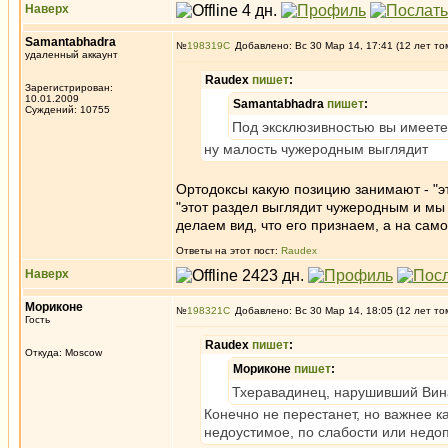
Наверх
Samantabhadra
№
198319
Добавлено: Вс 30 Мар 14, 17:41 (12 лет то
удаленный аккаунт
Raudex
пишет
:
Зарегистрирован:
10.01.2009
Samantabhadra
пишет
:
Суждений: 10755
Под эксклюзивностью вы имеете 
ну малость чужеродным выглядит
Ортодоксы какую позицию занимают - "э
"этот раздел выглядит чужеродным и мы 
делаем вид, что его признаем, а на само
Ответы на этот пост:
Raudex
Наверх
Мориконе
№
198321
Добавлено: Вс 30 Мар 14, 18:05 (12 лет то
Гость
Raudex
пишет
:
Откуда: Moscow
Мориконе
пишет
:
Тхеравадинец, нарушивший Вин
Конечно не перестанет, но важнее 
недоустимое, по слабости или недоп