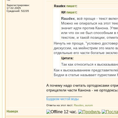
Зарегистрирован:
Raudex
пишет
:
17.02.2005
Суждений: 52235
КИ
пишет
:
Raudex
, всё проще - текст вклю
Можно не опираться на этот тек
значит идти против Канона. Утв
или что он не был способным в 
текстом, и такой позиции, отмет
Ничуть не проще, "условно достове
дискуссии, на мейнстрим это мало вл
отдельные его части богатые эксклю
Цитата:
Так как относиться к высказыва
Как к высказыванием представителей
Бодхи в статье называет пуристами 
А почему надо считать ортодоксами отри
отрицатели части Канона - не ортодоксы
_________________
Буддизм чистой воды
Ответы на этот пост:
Raudex
,
aurum
Наверх