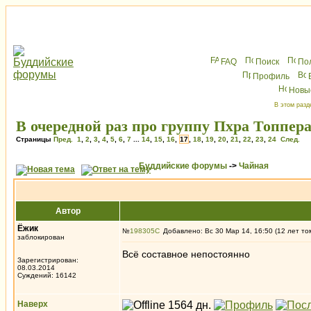
FAQ
Поиск
По
Профиль
Новы
В этом разд
В очередной раз про группу Пхра Топпер
Страницы
Пред.
1
,
2
,
3
,
4
,
5
,
6
,
7
...
14
,
15
,
16
,
17
,
18
,
19
,
20
,
21
,
22
,
23
,
24
След.
Буддийские форумы
->
Чайная
Автор
Ёжик
№
198305
Добавлено: Вс 30 Мар 14, 16:50 (12 лет то
заблокирован
Всё составное непостоянно
Зарегистрирован:
08.03.2014
Суждений: 16142
Наверх