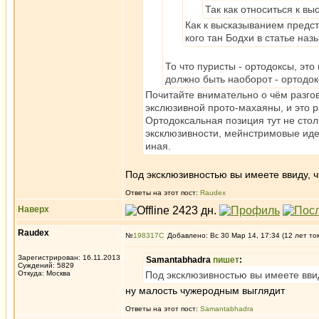
Так как относиться к в
Как к высказыванием предст
кого тан Бодхи в статье наз
То что пуристы - ортодоксы, эт
должно быть наоборот - ортодок
Почитайте внимательно о чём разго
экслюзивной прото-махаяны, и это р
Ортодоксальная позиция тут не стол
эксклюзивности, мейнстримовые идеи
иная.
Под эксклюзивностью вы имеете ввиду, ч
Ответы на этот пост:
Raudex
Наверх
Raudex
№
198317
Добавлено: Вс 30 Мар 14, 17:34 (12 лет то
Зарегистрирован: 16.11.2013
Samantabhadra
пишет
:
Суждений: 5829
Откуда: Москва
Под эксклюзивностью вы имеете ввид
ну малость чужеродным выглядит
Ответы на этот пост:
Samantabhadra