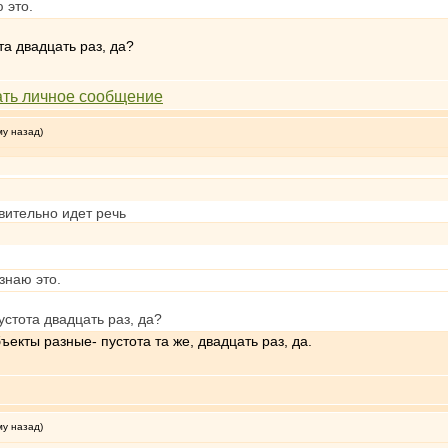
 это.
та двадцать раз, да?
му назад)
твительно идет речь
знаю это.
устота двадцать раз, да?
екты разные- пустота та же, двадцать раз, да.
му назад)