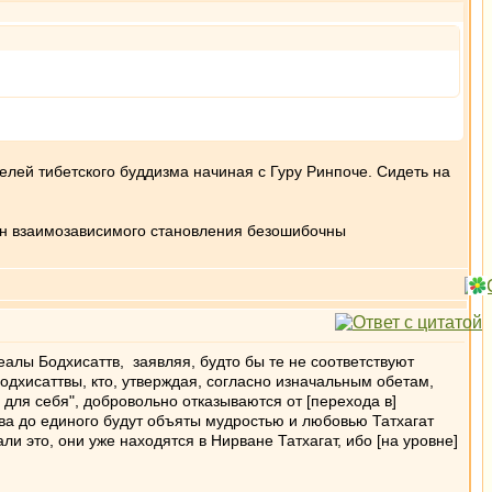
лей тибетского буддизма начиная с Гуру Ринпоче. Сидеть на
кон взаимозависимого становления безошибочны
идеалы Бодхисаттв, заявляя, будто бы те не соответствуют
Бодхисаттвы, кто, утверждая, согласно изначальным обетам,
 для себя", добровольно отказываются от [перехода в]
ства до единого будут объяты мудростью и любовью Татхагат
и это, они уже находятся в Нирване Татхагат, ибо [на уровне]