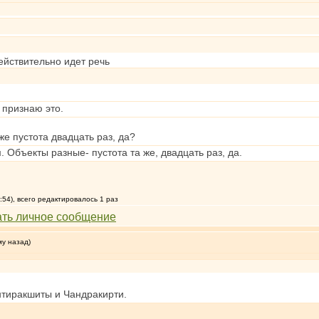
действительно идет речь
 признаю это.
 же пустота двадцать раз, да?
 Объекты разные- пустота та же, двадцать раз, да.
:54), всего редактировалось 1 раз
му назад)
нтиракшиты и Чандракирти.