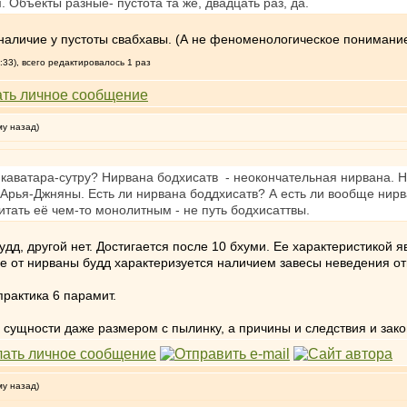
 Объекты разные- пустота та же, двадцать раз, да.
 наличие у пустоты свабхавы. (А не феноменологическое понимание
:33), всего редактировалось 1 раз
му назад)
каватара-сутру? Нирвана бодхисатв - неокончательная нирвана. Н
 Арья-Джняны. Есть ли нирвана боддхисатв? А есть ли вообще нирва
итать её чем-то монолитным - не путь бодхисаттвы.
удд, другой нет. Достигается после 10 бхуми. Ее характеристикой 
ие от нирваны будд характеризуется наличием завесы неведения о
практика 6 парамит.
ой сущности даже размером с пылинку, а причины и следствия и за
му назад)