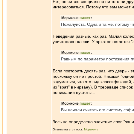
Нет, не читаю специально ни того ни дру
интересоваться. Потому что вам может и 
Мориконе
пишет
:
Пожалуйста. Одна и та же, потому ч
Неведения разные, как раз. Малая колес
уничтожают клеши. У архатов остается 
Мориконе
пишет
:
Равным по параметру постижения п
Если повторить десять раз, что дверь - 
поскольку он не простой. Никакой "одной 
задуматься, что это вид классификаций, 
из "врат" в нирвану). В тхераваде списо
понимании пустоты...
Мориконе
пишет
:
Вы начали считать его систему софи
Зесь не определено значение слов "заним
Ответы на этот пост:
Мориконе