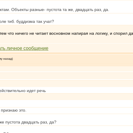
там. Объекты разные- пустота та же, двадцать раз, да.
оле тиб. буддизма так учат?
тем что ничего не читает восновном напирая на логику, и спорил 
му назад)
действительно идет речь
 признаю это.
 же пустота двадцать раз, да?