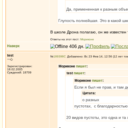
Да, примененная к разным объек
Глупость полнейшая. Это в какой шк
В школе Дрона полагаю, он же известен 
Ответы на этот пост:
Мориконе
Наверх
test
№
189398
Добавлено: Вс 23 Фев 14, 12:56 (12 лет то
一心
Мориконе
пишет
:
Зарегистрирован:
18.02.2005
Суждений: 18709
test
пишет
:
Мориконе
пишет
:
Если я был не прав, и там 
Цитата:
о разных
пустотах, с благодарностью
20 видов пустоты, это одна и та