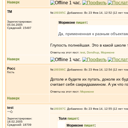
Наверх
ТМ
№
189395
Добавлено: Вс 23 Фев 14, 12:52 (12 лет то
Зарегистрирован:
Мориконе
пишет
:
05.04.2005
Суждений: 15497
Да, примененная к разным объектам.
Глупость полнейшая. Это в какой школе 
Ответы на этот пост:
test
,
Dondhup
,
Мориконе
Наверх
Росс
№
189396
Добавлено: Вс 23 Фев 14, 12:54 (12 лет то
Гость
Дотоле и будете их путать, доколе их бу
считает себя сакридаамином. А уж что г
Ответы на этот пост:
Мориконе
Наверх
test
№
189397
Добавлено: Вс 23 Фев 14, 12:55 (12 лет то
一心
Толя
пишет
:
Зарегистрирован:
18.02.2005
Суждений: 18709
Мориконе
пишет
: