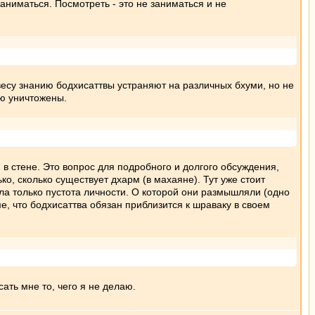
заниматься. Посмотреть - это не заниматься и не
весу знанию бодхисаттвы устраняют на различных бхуми, но не
ью уничтожены.
ем в стене. Это вопрос для подробного и долгого обсуждения,
ько, сколько существует дхарм (в махаяне). Тут уже стоит
была только пустота личности. О которой они размышляли (одно
ме, что бодхисаттва обязан приблизится к шраваку в своем
ать мне то, чего я не делаю.