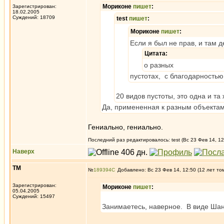
Мориконе
пишет
:
Зарегистрирован:
18.02.2005
Суждений: 18709
test
пишет
:
Мориконе
пишет
:
Если я был не прав, и там 
Цитата:
о разных
пустотах, с благодарностью
20 видов пустоты, это одна и та
Да, примененная к разным объектам.
Гениально, гениально.
Последний раз редактировалось: test (Вс 23 Фев 14, 12
Наверх
ТМ
№
189394
Добавлено: Вс 23 Фев 14, 12:50 (12 лет то
Зарегистрирован:
Мориконе
пишет
:
05.04.2005
Суждений: 15497
Занимаетесь, наверное. В виде Ша