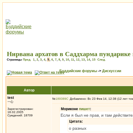
Нирвана архатов в Саддхарма пундарике
Страницы
Пред.
1
,
2
,
3
,
4
,
5
,
6
,
7
,
8
,
9
,
10
,
11
,
12
,
13
,
14
,
15
След.
Буддийские форумы
->
Дискуссии
Автор
test
№
189389
Добавлено: Вс 23 Фев 14, 12:38 (12 лет то
一心
Мориконе
пишет
:
Зарегистрирован:
18.02.2005
Если я был не прав, и там действит
Суждений: 18709
Цитата:
о разных