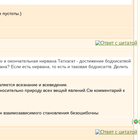
 пустоты.)
о и окончательная нирвана Татхагат - достижение бодхисатвой
на? Если есть нирвана, то есть и таковая бодхисаттв. Делить
является всезнание и всеведение.
тносительно природу всех вещей явлений.См комментарий к
кон взаимозависимого становления безошибочны