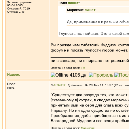
Зарегистрирован:
Толя
пишет
:
05.04.2005
Суждений: 7519
Мориконе
пишет
:
Откуда: СПб
Да, примененная к разным объек
Глупость полнейшая. Это в какой шк
Вы прежде чем тибетский буддизм крити
форуме и писать глупости любой может.
_________________
ни в сансаре, ни в нирване нет реальн
Ответы на этот пост:
ТМ
Наверх
Росс
№
189412
Добавлено: Вс 23 Фев 14, 13:37 (12 лет то
Гость
"Существует два разряда тех, кто может 
[сказанному в] сутрах, в сводах мораль
принятым ими на себя для блага всех сущ
Нирвану. Но ни одно существо не остаёт
Преображения, дабы приобщиться к источ
Благородной Мудрости все вещи пребыва
Ответы на этот пост:
Мориконе