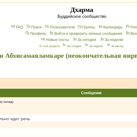
Дхарма
Буддийское сообщество
FAQ
Поиск
Пользователи
Группы
Календарь
Peг
Профиль
Войти и проверить личные сообщения
Вхo
Новые посты
За сегодня
За неделю
В этом разделе:
За сегодня
За неделю
За месяц
 и Абхисамаяламкаре (неокончательная нир
Сообщение
му назад)
ельно идет речь