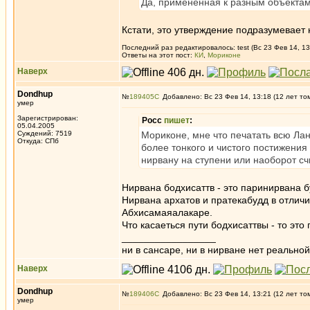
Да, примененная к разным объектам.
Кстати, это утверждение подразумевает
Последний раз редактировалось: test (Вс 23 Фев 14, 13
Ответы на этот пост:
КИ
,
Мориконе
Наверх
Dondhup
№
189405
Добавлено: Вс 23 Фев 14, 13:18 (12 лет то
умер
Зарегистрирован:
Росс
пишет
:
05.04.2005
Суждений: 7519
Мориконе, мне что печатать всю Лан
Откуда: СПб
более тонкого и чистого постижения
нирвану на ступени или наоборот сч
Нирвана бодхисаттв - это паринирвана б
Нирвана архатов и пратекабудд в отлич
Абхисамаяалакаре.
Что касаеться пути бодхисаттвы - то это 
_________________
ни в сансаре, ни в нирване нет реальн
Наверх
Dondhup
№
189406
Добавлено: Вс 23 Фев 14, 13:21 (12 лет то
умер