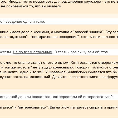
гого. Иногда что-то посмотреть для расширения кругозора - это не 
не понравиться то, что вы увидели.
то неведение одно и тоже.
ница имеет дело с клешами, а махаяна с "завесой знанию". Эту за
"аклиштаджняна" - "неомраченное неведение", хотя клеши полност
устоты.
Не по всем остальным
. В третий раз пишу вам об этом.
это окно, то она не станет от этого окном. Хотя останется отверсти
и той же пустоты" нету в двух колесницах. Говорят, что пустот стол
а не нечто "одно и то же". У шраваков (индийских) считается что 
к суннят похож на махаянский. Давайте после этого писать на фору
стической до, или после того, как перестали ей интересоваться?
аться" и "интересоваться". Вы на этом пытаетесь сыграть и припис