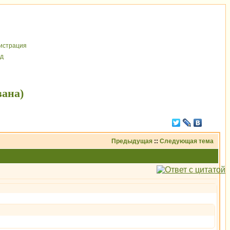
иcтрaция
д
вана)
Предыдущая
::
Следующая тема