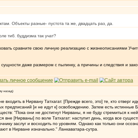
там. Объекты разные- пустота та же, двадцать раз, да.
оле тиб. буддизма так учат?
ковать сравните свою личную реализацию с жизнеописаниями Учите
ой сущности даже размером с пылинку, а причины и следствия и за
му назад)
не входить в Нирвану Татхагат. [Прежде всего, это] те, кто отверг 
ных предписаний [и не идут к] освобождению. Затем есть истинные 
еств: "Пока они не достигнут Нирваны, я не буду стремиться к ней
ся вне [Нирваны] по воле Татхагат: наступит день, когда все суще
нику заслуг и восходить по уровням. Однако как только они осознал
ют в Нирване изначально." Ланкаватара-сутра.