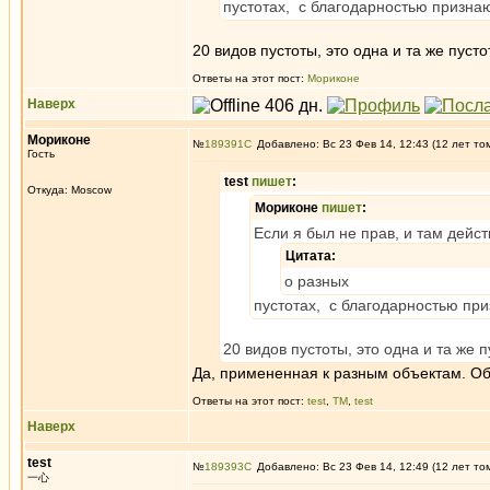
пустотах, с благодарностью признаю
20 видов пустоты, это одна и та же пусто
Ответы на этот пост:
Мориконе
Наверх
Мориконе
№
189391
Добавлено: Вс 23 Фев 14, 12:43 (12 лет то
Гость
test
пишет
:
Откуда: Moscow
Мориконе
пишет
:
Если я был не прав, и там дейс
Цитата:
о разных
пустотах, с благодарностью при
20 видов пустоты, это одна и та же п
Да, примененная к разным объектам. Объ
Ответы на этот пост:
test
,
ТМ
,
test
Наверх
test
№
189393
Добавлено: Вс 23 Фев 14, 12:49 (12 лет то
一心