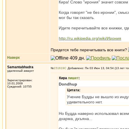
Кира! Слово "ирония" значит совсем
Когда говорят "не без иронии", смысл
мог бы так сказать.
Идите перечитывайте все книжки, гд
http://ru.wikipedia.org/wiki/Ирония
Придется тебе перечитывать все книги?
Наверх
Samantabhadra
№
151619
Добавлено: Пн 03 Июн 13, 04:54 (13 лет то
удаленный аккаунт
Кира
пишет
:
Зарегистрирован:
10.01.2009
Dondhup
Суждений: 10755
Цитата:
Учение Будды не вышло из инду
удивительного нет.
Но Будда наверно использовал всем 
дхарма, дхъяна...