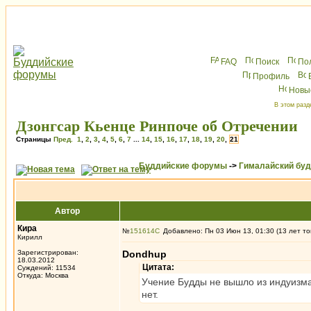
FAQ
Поиск
По
Профиль
Новы
В этом разд
Дзонгсар Кьенце Ринпоче об Отречении
Страницы
Пред.
1
,
2
,
3
,
4
,
5
,
6
,
7
...
14
,
15
,
16
,
17
,
18
,
19
,
20
,
21
Буддийские форумы
->
Гималайский бу
Автор
Кира
№
151614
Добавлено: Пн 03 Июн 13, 01:30 (13 лет то
Кирилл
Зарегистрирован:
Dondhup
18.03.2012
Цитата:
Суждений: 11534
Откуда: Москва
Учение Будды не вышло из индуизма
нет.