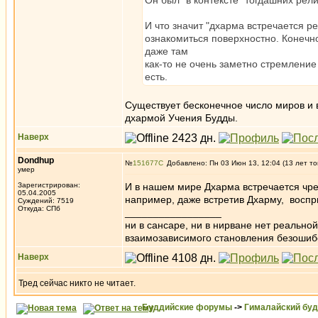
Он был "в контексте" тогдашних ре
И что значит "дхарма встречается р
ознакомиться поверхностно. Конечно,
даже там
как-то не очень заметно стремление 
есть.
Существует бесконечное число миров и в
дхармой Учения Будды.
Наверх
Dondhup
№
151677
Добавлено: Пн 03 Июн 13, 12:04 (13 лет то
умер
Зарегистрирован:
И в нашем мире Дхарма встречается чре
05.04.2005
например, даже встретив Дхарму, восп
Суждений: 7519
Откуда: СПб
_________________
ни в сансаре, ни в нирване нет реально
взаимозависимого становления безоши
Наверх
Тред сейчас никто не читает.
Буддийские форумы
->
Гималайский бу