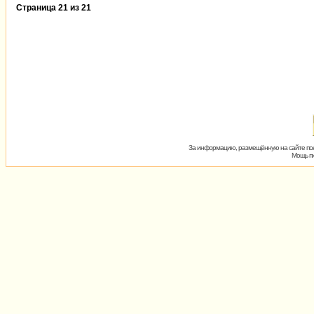
Страница
21
из
21
За информацию, размещённую на сайте пол
Мощь пх