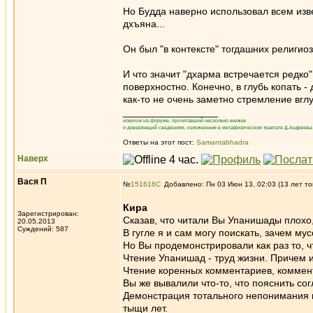
Но Будда наверно использовал всем изве
дхъяна...
Он был "в контексте" тогдашних религи
И что значит "дхарма встречается редко
поверхностно. Конечно, в глубь копать -
как-то не очень заметно стремление вглу
_________________
новичок на форуме, прочитавший несколько книжек
и доверяющий сведениям, изложенным в метафизическом трактате Д.Андреева 
Ответы на этот пост:
Samantabhadra
Наверх
Вася П
№
151616
Добавлено: Пн 03 Июн 13, 02:03 (13 лет то
Кира
Зарегистрирован:
Сказав, что читали Вы Упанишады плохо,
20.05.2013
Суждений: 587
В гугле я и сам могу поискать, зачем мус
Но Вы продемонстрировали как раз то, ч
Чтение Упанишад - труд жизни. Причем 
Чтение коренных комментариев, коммент
Вы же вывалили что-то, что пояснить со
Демонстрация тотального непонимания не
тыщи лет.