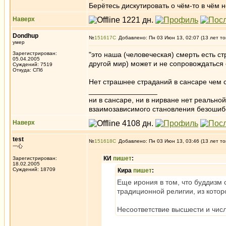
Берётесь дискутировать о чём-то в чём не
Наверх
Dondhup
№
151617
Добавлено: Пн 03 Июн 13, 02:07 (13 лет то
умер
Зарегистрирован:
"это наша (человеческая) смерть есть ст
05.04.2005
другой мир) может и не сопровождаться 
Суждений: 7519
Откуда: СПб
Нет страшнее страданий в сансаре чем 
_________________
ни в сансаре, ни в нирване нет реально
взаимозависимого становления безоши
Наверх
test
№
151618
Добавлено: Пн 03 Июн 13, 03:46 (13 лет то
一心
КИ
пишет
:
Зарегистрирован:
18.02.2005
Суждений: 18709
Кира
пишет
:
Еще ирония в том, что буддизм 
традиционной религии, из котор
Несоответствие высшести и числ