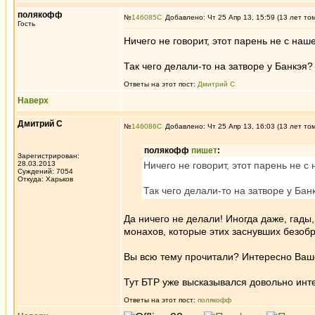
полякофф
№
146085
Добавлено: Чт 25 Апр 13, 15:59 (13 лет то
Гость
Ничего не говорит, этот парень не с наш
Так чего делали-то на затворе у Банкэя?
Ответы на этот пост:
Дмитрий С
Наверх
Дмитрий С
№
146086
Добавлено: Чт 25 Апр 13, 16:03 (13 лет то
полякофф
пишет
:
Зарегистрирован:
28.03.2013
Ничего не говорит, этот парень не с
Суждений: 7054
Откуда: Харьков
Так чего делали-то на затворе у Бан
Да ничего не делали! Иногда даже, гады
монахов, которые этих заснувших безоб
Вы всю тему прочитали? Интересно Ваш
Тут БТР уже высказывался довольно инте
Ответы на этот пост:
полякофф