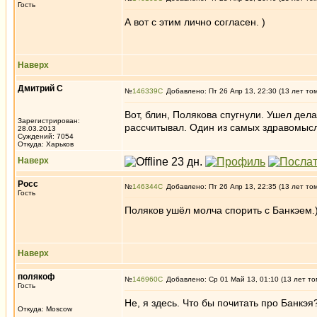
Гость
А вот с этим лично согласен. )
Наверх
Дмитрий С
№
146339
Добавлено: Пт 26 Апр 13, 22:30 (13 лет то
Вот, блин, Полякова спугнули. Ушел дела
Зарегистрирован:
рассчитывал. Один из самых здравомысл
28.03.2013
Суждений: 7054
Откуда: Харьков
Наверх
Росс
№
146344
Добавлено: Пт 26 Апр 13, 22:35 (13 лет то
Гость
Поляков ушёл молча спорить с Банкэем.
Наверх
полякоф
№
146960
Добавлено: Ср 01 Май 13, 01:10 (13 лет то
Гость
Не, я здесь. Что бы почитать про Банкэя
Откуда: Moscow