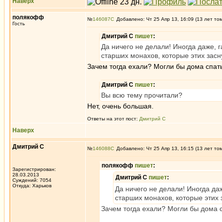
Наверх
полякофф
№
146087
Добавлено: Чт 25 Апр 13, 16:09 (13 лет то
Гость
Дмитрий С
пишет
:
Да ничего не делали! Иногда даже, 
старших монахов, которые этих зас
Зачем тогда ехали? Могли бы дома спать
Дмитрий С
пишет
:
Вы всю тему прочитали?
Нет, очень большая.
Ответы на этот пост:
Дмитрий С
Наверх
Дмитрий С
№
146088
Добавлено: Чт 25 Апр 13, 16:15 (13 лет то
полякофф
пишет
:
Зарегистрирован:
28.03.2013
Дмитрий С
пишет
:
Суждений: 7054
Откуда: Харьков
Да ничего не делали! Иногда да
старших монахов, которые этих
Зачем тогда ехали? Могли бы дома с