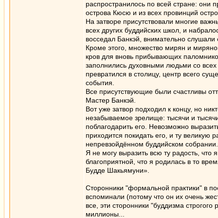
распространилось по всей стране: они п
острова Кюсю и из всех провинций остр
На затворе присутствовали многие важны
всех других буддийских школ, и набрало
восседал Банкэй, внимательно слушали 
Кроме этого, множество мирян и миряно
кров для вновь прибывающих паломнико
заполнились духовными людьми со всех 
превратился в столицу, центр всего сущ
события.
Все присутствующие были счастливы отто
Мастер Банкэй.
Вот уже затвор подходил к концу, но ник
незабываемое зрелище: тысячи и тысячи
поблагодарить его. Невозможно выразить 
приходится покидать его, и ту великую р
непревзойдённом буддийском собрании. 
Я не могу выразить всю ту радость, что 
благоприятной, что я родилась в то вре
Будде Шакьямуни».
Сторонники "формальной практики" в по
вспоминали (потому что он их очень жестк
все, эти сторонники "буддизма строгого
миллионы...