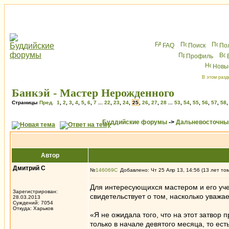
FAQ
Поиск
По
Профиль
Новы
В этом разд
Банкэй - Мастер Нерожденного
Страницы
Пред.
1
,
2
,
3
,
4
,
5
,
6
,
7
...
22
,
23
,
24
,
25
,
26
,
27
,
28
...
53
,
54
,
55
,
56
,
57
,
58
Буддийские форумы
->
Дальневосточны
Автор
Дмитрий С
№
146069
Добавлено: Чт 25 Апр 13, 14:56 (13 лет то
Для интересующихся мастером и его уч
Зарегистрирован:
свидетельствует о том, насколько уважа
28.03.2013
Суждений: 7054
Откуда: Харьков
«Я не ожидала того, что на этот затвор
только в начале девятого месяца, то ест