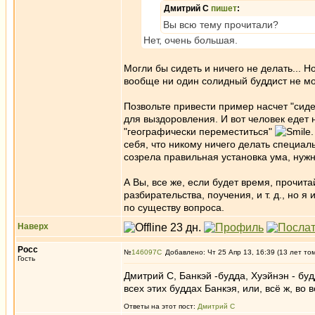
Дмитрий С
пишет
:
Вы всю тему прочитали?
Нет, очень большая.
Могли бы сидеть и ничего не делать... Н
вообще ни один солидный буддист не мо
Позвольте привести пример насчет "сид
для выздоровления. И вот человек едет 
"географически переместиться"
себя, что никому ничего делать специал
созрела правильная установка ума, нужн
А Вы, все же, если будет время, прочит
разбирательства, поучения, и т. д., но 
по существу вопроса.
Наверх
Росс
№
146097
Добавлено: Чт 25 Апр 13, 16:39 (13 лет то
Гость
Дмитрий С, Банкэй -будда, Хуэйнэн - будд
всех этих буддах Банкэя, или, всё ж, во
Ответы на этот пост:
Дмитрий С