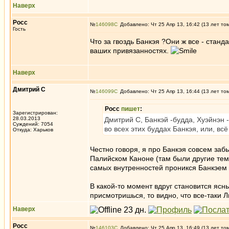
Наверх
Росс
№
146098
Добавлено: Чт 25 Апр 13, 16:42 (13 лет то
Гость
Что за гвоздь Банкэя ?Они ж все - станда
ваших привязанностях.
Наверх
Дмитрий С
№
146099
Добавлено: Чт 25 Апр 13, 16:44 (13 лет то
Росс
пишет
:
Зарегистрирован:
28.03.2013
Дмитрий С, Банкэй -будда, Хуэйнэн - 
Суждений: 7054
во всех этих буддах Банкэя, или, вс
Откуда: Харьков
Честно говоря, я про Банкэя совсем за
Палийском Каноне (там были другие темы
самых внутренностей проникся Банкэем
В какой-то момент вдруг становится ясны
присмотришься, то видно, что все-таки Л
Наверх
Росс
№
146103
Добавлено: Чт 25 Апр 13, 16:49 (13 лет то