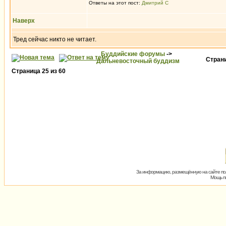
Ответы на этот пост:
Дмитрий С
Наверх
Тред сейчас никто не читает.
Буддийские форумы
->
Стран
Дальневосточный буддизм
Страница
25
из
60
За информацию, размещённую на сайте пол
Мощь пх