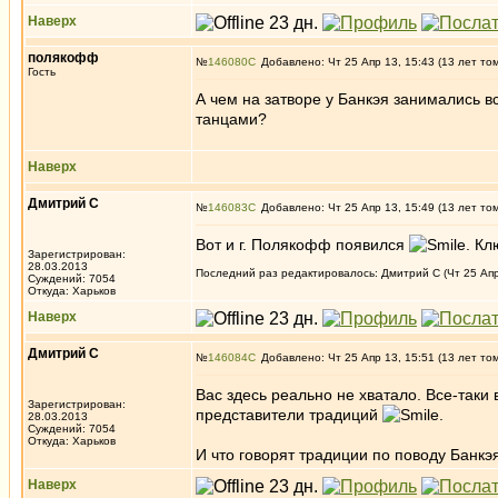
Наверх
полякофф
№
146080
Добавлено: Чт 25 Апр 13, 15:43 (13 лет то
Гость
А чем на затворе у Банкэя занимались
танцами?
Наверх
Дмитрий С
№
146083
Добавлено: Чт 25 Апр 13, 15:49 (13 лет то
Вот и г. Полякофф появился
. К
Зарегистрирован:
28.03.2013
Последний раз редактировалось: Дмитрий С (Чт 25 Апр 
Суждений: 7054
Откуда: Харьков
Наверх
Дмитрий С
№
146084
Добавлено: Чт 25 Апр 13, 15:51 (13 лет то
Вас здесь реально не хватало. Все-таки 
Зарегистрирован:
представители традиций
.
28.03.2013
Суждений: 7054
Откуда: Харьков
И что говорят традиции по поводу Банкэ
Наверх