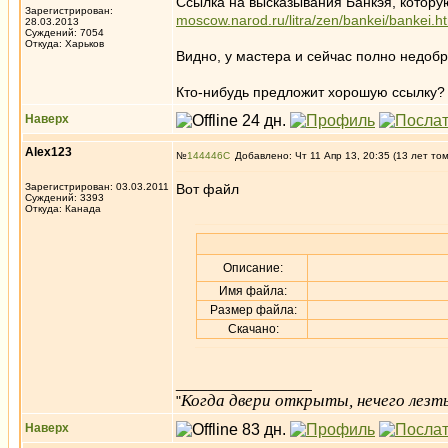
Ссылка на высказывания Банкэя, которую
Зарегистрирован:
moscow.narod.ru/litra/zen/bankei/bankei.h
28.03.2013
Суждений: 7054
Откуда: Харьков
Видно, у мастера и сейчас полно недо
Кто-нибудь предложит хорошую ссылку?
Наверх
Alex123
№
144446
Добавлено: Чт 11 Апр 13, 20:35 (13 лет то
Зарегистрирован: 03.03.2011
Вот файл
Суждений: 3393
Откуда: Канада
Описание:
Имя файла:
Размер файла:
Скачано:
_________________
Когда двери открыты, нечего лезть
"
Наверх