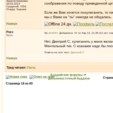
Зарегистрирован:
соображения по поводу приведенной цита
28.03.2013
Суждений: 7054
Откуда: Харьков
Если же Вам хочется похулиганить, то пи
мы с Вами на "ты" никогда не общались.
Наверх
Росс
№
144466
Добавлено: Чт 11 Апр 13, 21:39 (13 лет то
Гость
Нет, Дмитрий С, хулиганить у меня желан
Ментальный тик. С коанами надо бы поос
Ответы на этот пост:
Дмитрий С
Наверх
Тред читают:
Гость
Буддийские форумы
->
Стран
Дальневосточный буддизм
Страница
18
из
60