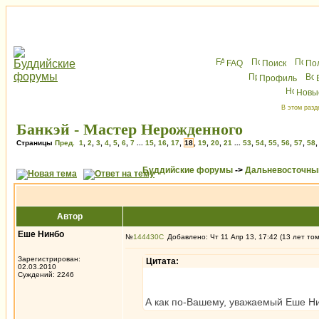
FAQ
Поиск
По
Профиль
Новы
В этом разд
Банкэй - Мастер Нерожденного
Страницы
Пред.
1
,
2
,
3
,
4
,
5
,
6
,
7
...
15
,
16
,
17
,
18
,
19
,
20
,
21
...
53
,
54
,
55
,
56
,
57
,
58
Буддийские форумы
->
Дальневосточны
Автор
Еше Нинбо
№
144430
Добавлено: Чт 11 Апр 13, 17:42 (13 лет то
Зарегистрирован:
Цитата:
02.03.2010
Суждений: 2246
А как по-Вашему, уважаемый Еше Ни