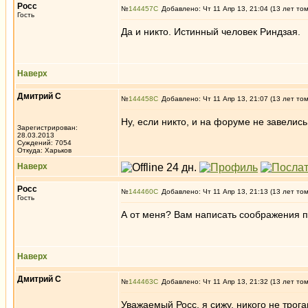
Росс
№
144457
Добавлено: Чт 11 Апр 13, 21:04 (13 лет то
Гость
Да и никто. Истинный человек Риндзая.
Наверх
Дмитрий С
№
144458
Добавлено: Чт 11 Апр 13, 21:07 (13 лет то
Ну, если никто, и на форуме не завелись
Зарегистрирован:
28.03.2013
Суждений: 7054
Откуда: Харьков
Наверх
Росс
№
144460
Добавлено: Чт 11 Апр 13, 21:13 (13 лет то
Гость
А от меня? Вам написать соображения п
Наверх
Дмитрий С
№
144463
Добавлено: Чт 11 Апр 13, 21:32 (13 лет то
Уважаемый Росс, я сижу, никого не тро