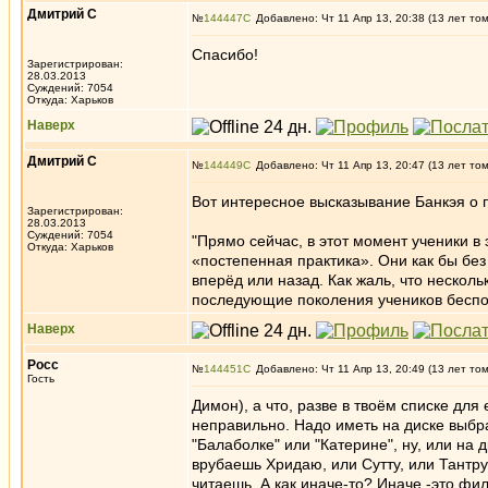
Дмитрий С
№
144447
Добавлено: Чт 11 Апр 13, 20:38 (13 лет то
Спасибо!
Зарегистрирован:
28.03.2013
Суждений: 7054
Откуда: Харьков
Наверх
Дмитрий С
№
144449
Добавлено: Чт 11 Апр 13, 20:47 (13 лет то
Вот интересное высказывание Банкэя о 
Зарегистрирован:
28.03.2013
Суждений: 7054
"Прямо сейчас, в этот момент ученики
Откуда: Харьков
«постепенная практика». Они как бы без
вперёд или назад. Как жаль, что нескол
последующие поколения учеников беспом
Наверх
Росс
№
144451
Добавлено: Чт 11 Апр 13, 20:49 (13 лет то
Гость
Димон), а что, разве в твоём списке для
неправильно. Надо иметь на диске выбра
"Балаболке" или "Катерине", ну, или на
врубаешь Хридаю, или Сутту, или Тантр
читаешь. А как иначе-то? Иначе -это ф