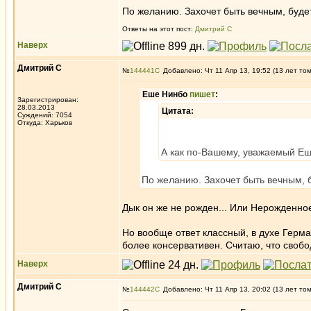
По желанию. Захочет быть вечным, будет
Ответы на этот пост:
Дмитрий С
Наверх
Дмитрий С
№
144441
Добавлено: Чт 11 Апр 13, 19:52 (13 лет то
Еше Нинбо
пишет
:
Зарегистрирован:
28.03.2013
Цитата:
Суждений: 7054
Откуда: Харьков
А как по-Вашему, уважаемый Еш
По желанию. Захочет быть вечным, б
Дык он же не рожден... Или Нерожденное
Но вообще ответ классный, в духе Герм
более консервативен. Считаю, что свобод
Наверх
Дмитрий С
№
144442
Добавлено: Чт 11 Апр 13, 20:02 (13 лет то