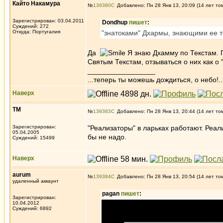
Кайто Накамура
№
139380
Добавлено: Пн 28 Янв 13, 20:09 (14 лет то
Зарегистрирован: 03.04.2011
Dondhup
пишет
:
Суждений: 272
Откуда: Португалия
"знатоками" Дхармы, знающими ее т
Да
Я знаю Дхамму по Текстам. П
Святым Текстам, отзываться о них как о
_________________
...теперь ты можешь дождиться, о небо!..
Наверх
ТМ
№
139383
Добавлено: Пн 28 Янв 13, 20:44 (14 лет то
Зарегистрирован:
"Реализаторы" в ларьках работают. Реал
05.04.2005
бы не надо.
Суждений: 15499
Наверх
aurum
№
139384
Добавлено: Пн 28 Янв 13, 20:54 (14 лет то
удаленный аккаунт
pagan
пишет
:
Зарегистрирован:
10.04.2012
Суждений: 6892