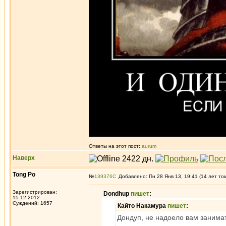
Ответы на этот пост:
aurum
Наверх
Tong Po
№
139376
Добавлено: Пн 28 Янв 13, 19:41 (14 лет то
Зарегистрирован:
Dondhup
пишет
:
15.12.2012
Суждений: 1657
Кайто Накамура
пишет
:
Дондуп, не надоело вам заним