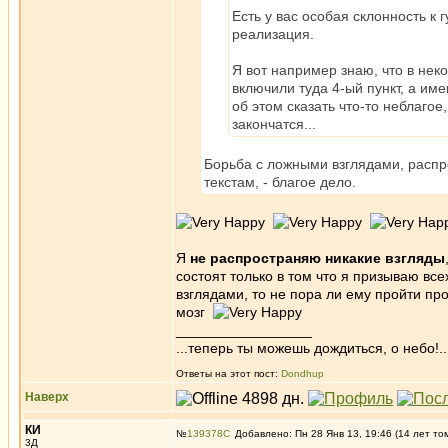
Есть у вас особая склонность к г
реализация.
Я вот например знаю, что в не
включили туда 4-ый пункт, а им
об этом сказать что-то неблагое
закончатся...
Борьба с ложными взглядами, расп
текстам, - благое дело.
Я
не распространяю никакие взгляды
состоят только в том что я призываю вс
взглядами, то не пора ли ему пройти п
мозг
_________________
...теперь ты можешь дождиться, о небо!..
Ответы на этот пост:
Dondhup
Наверх
КИ
№
139378
Добавлено: Пн 28 Янв 13, 19:46 (14 лет то
3Д