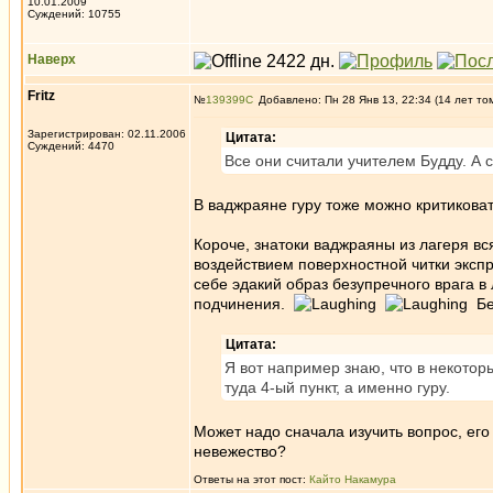
10.01.2009
Суждений: 10755
Наверх
Fritz
№
139399
Добавлено: Пн 28 Янв 13, 22:34 (14 лет то
Зарегистрирован: 02.11.2006
Цитата:
Суждений: 4470
Все они считали учителем Будду. А 
В ваджраяне гуру тоже можно критиковать
Короче, знатоки ваджраяны из лагеря в
воздействием поверхностной читки эксп
себе эдакий образ безупречного врага в
подчинения.
Бед
Цитата:
Я вот например знаю, что в некото
туда 4-ый пункт, а именно гуру.
Может надо сначала изучить вопрос, его
невежество?
Ответы на этот пост:
Кайто Накамура