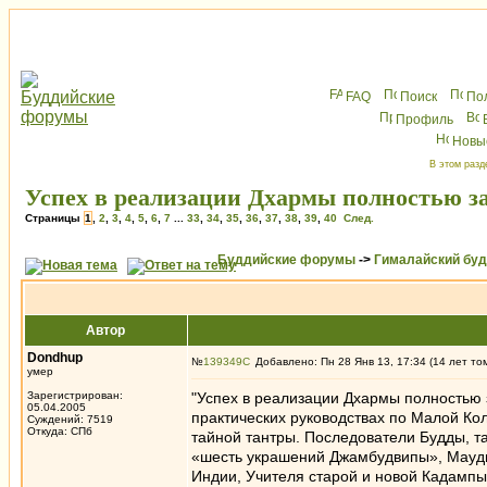
FAQ
Поиск
По
Профиль
Новы
В этом разд
Успех в реализации Дхармы полностью з
Страницы
1
,
2
,
3
,
4
,
5
,
6
,
7
...
33
,
34
,
35
,
36
,
37
,
38
,
39
,
40
След.
Буддийские форумы
->
Гималайский бу
Автор
Dondhup
№
139349
Добавлено: Пн 28 Янв 13, 17:34 (14 лет то
умер
Зарегистрирован:
"Успех в реализации Дхармы полностью 
05.04.2005
практических руководствах по Малой Ко
Суждений: 7519
Откуда: СПб
тайной тантры. Последователи Будды, та
«шесть украшений Джамбудвипы», Маудг
Индии, Учителя старой и новой Кадампы