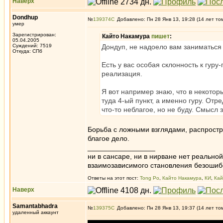
Наверх
Dondhup
№
139374
Добавлено: Пн 28 Янв 13, 19:28 (14 лет то
умер
Зарегистрирован:
Кайто Накамура
пишет
:
05.04.2005
Суждений: 7519
Дондуп, не надоело вам заниматьс
Откуда: СПб
Есть у вас особая склонность к гуру-
реализация.
Я вот например знаю, что в некото
туда 4-ый пункт, а именно гуру. Отр
что-то неблагое, но не буду. Смысл 
Борьба с ложными взглядами, распростр
благое дело.
_________________
ни в сансаре, ни в нирване нет реально
взаимозависимого становления безоши
Ответы на этот пост:
Tong Po
,
Кайто Накамура
,
КИ
,
Кай
Наверх
Samantabhadra
№
139375
Добавлено: Пн 28 Янв 13, 19:37 (14 лет то
удаленный аккаунт