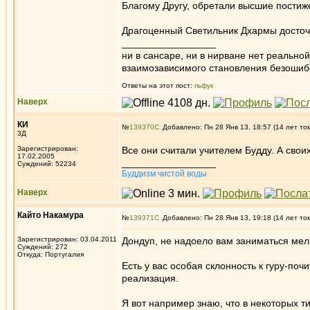
Благому Другу, обретали высшие постиже
Драгоценный Светильник Дхармы досто
_________________
ни в сансаре, ни в нирване нет реально
взаимозависимого становления безоши
Ответы на этот пост:
пьфук
Наверх
КИ
№
139370
Добавлено: Пн 28 Янв 13, 18:57 (14 лет то
3Д
Зарегистрирован:
Все они считали учителем Будду. А свои
17.02.2005
_________________
Суждений: 52234
Буддизм чистой воды
Наверх
Кайто Накамура
№
139371
Добавлено: Пн 28 Янв 13, 19:18 (14 лет то
Зарегистрирован: 03.04.2011
Дондуп, не надоело вам заниматься м
Суждений: 272
Откуда: Португалия
Есть у вас особая склонность к гуру-почи
реализация.
Я вот например знаю, что в некоторых 