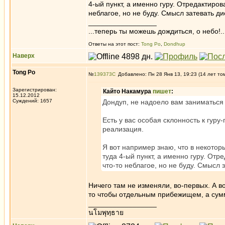
4-ый пункт, а именно гуру. Отредактиров
неблагое, но не буду. Смысл затевать ди
_________________
...теперь ты можешь дождиться, о небо!..
Ответы на этот пост:
Tong Po
,
Dondhup
Наверх
Tong Po
№
139373
Добавлено: Пн 28 Янв 13, 19:23 (14 лет то
Зарегистрирован:
Кайто Накамура
пишет
:
15.12.2012
Суждений: 1657
Дондуп, не надоело вам заниматьс
Есть у вас особая склонность к гуру-
реализация.
Я вот например знаю, что в некото
туда 4-ый пункт, а именно гуру. Отр
что-то неблагое, но не буду. Смысл 
Ничего там не изменяли, во-первых. А в
то чтобы отдельным прибежищем, а сумм
_________________
นโมพุทฺธาย