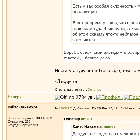
Есть у вас особая склонность к г
реализация.
Я вот например знаю, что в не
включили туда 4-ый пункт, а им
об этом сказать что-то неблагое
закончатся...
Борьба с ложными взглядами, расп
текстам, - благое дело.
Института гуру нет в Тхераваде, тем не 
_________________
นโมพุทฺธาย
Ответы на этот пост:
Dondhup
Наверх
Кайто Накамура
№
139377
Добавлено: Пн 28 Янв 13, 19:45 (14 лет то
Зарегистрирован: 03.04.2011
Dondhup
пишет
:
Суждений: 272
Откуда: Португалия
Кайто Накамура
пишет
:
Дондуп, не надоело вам заним