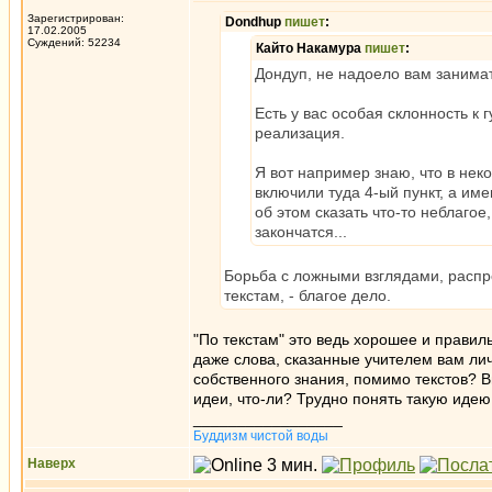
Зарегистрирован:
Dondhup
пишет
:
17.02.2005
Суждений: 52234
Кайто Накамура
пишет
:
Дондуп, не надоело вам заним
Есть у вас особая склонность к г
реализация.
Я вот например знаю, что в не
включили туда 4-ый пункт, а им
об этом сказать что-то неблагое
закончатся...
Борьба с ложными взглядами, расп
текстам, - благое дело.
"По текстам" это ведь хорошее и правиль
даже слова, сказанные учителем вам личн
собственного знания, помимо текстов? В
идеи, что-ли? Трудно понять такую идею
_________________
Буддизм чистой воды
Наверх