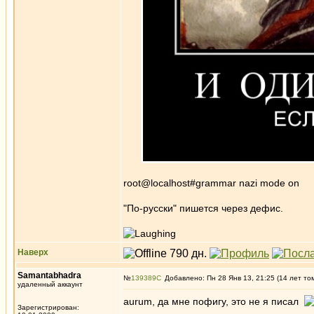
root@localhost#grammar nazi mode on
"По-русски" пишется через дефис.
Наверх
Samantabhadra
№
139389
Добавлено: Пн 28 Янв 13, 21:25 (14 лет то
удаленный аккаунт
aurum, да мне пофигу, это не я писал
Зарегистрирован: