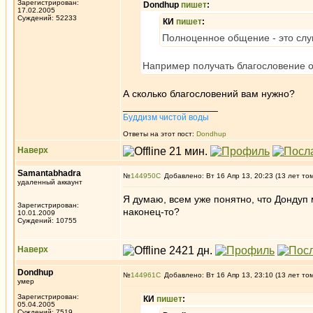
Зарегистрирован:
Dondhup
пишет
:
17.02.2005
Суждений: 52233
КИ
пишет
:
Полноценное общение - это слу
Например получать благословение о
А сколько благословений вам нужно?
_________________
Буддизм чистой воды
Ответы на этот пост:
Dondhup
Наверх
Samantabhadra
№
144950
Добавлено: Вт 16 Апр 13, 20:23 (13 лет то
удаленный аккаунт
Я думаю, всем уже понятно, что Дондуп 
Зарегистрирован:
наконец-то?
10.01.2009
Суждений: 10755
Наверх
Dondhup
№
144961
Добавлено: Вт 16 Апр 13, 23:10 (13 лет то
умер
Зарегистрирован:
КИ
пишет
:
05.04.2005
Суждений: 7519