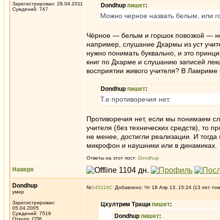
Зарегистрирован: 28.04.2011
Dondhup
пишет
:
Суждений: 747
Можно черное назвать белым, или г
Чёрное — белым и горшок повозкой — нел
например, слушание Дхармы из уст учит
нужно понимать буквально, и это принци
книг по Дхарме и слушанию записей лек
восприятии живого учителя? В Ламриме 
Dondhup
пишет
:
Т.е противоречия нет.
Противоречия нет, если мы понимаем сл
учителя (без технических средств), то п
не менее, достигли реализации. И тогда
микрофон и наушники или в динамиках.
Ответы на этот пост:
Dondhup
Наверх
Dondhup
№
145116
Добавлено: Чт 18 Апр 13, 15:24 (13 лет то
умер
Зарегистрирован:
Цхултрим Тращи
пишет
:
05.04.2005
Суждений: 7519
Dondhup
пишет
:
Откуда: СПб