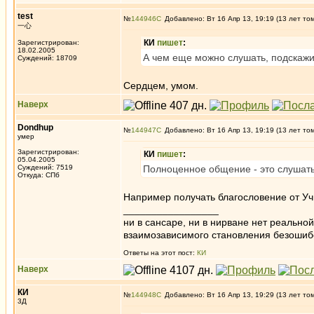
test
№
144946
Добавлено: Вт 16 Апр 13, 19:19 (13 лет то
一心
КИ
пишет
:
Зарегистрирован:
18.02.2005
А чем еще можно слушать, подскаж
Суждений: 18709
Сердцем, умом.
Наверх
Dondhup
№
144947
Добавлено: Вт 16 Апр 13, 19:19 (13 лет то
умер
Зарегистрирован:
КИ
пишет
:
05.04.2005
Суждений: 7519
Полноценное общение - это слушать
Откуда: СПб
Например получать благословение от Уч
_________________
ни в сансаре, ни в нирване нет реально
взаимозависимого становления безоши
Ответы на этот пост:
КИ
Наверх
КИ
№
144948
Добавлено: Вт 16 Апр 13, 19:29 (13 лет то
3Д