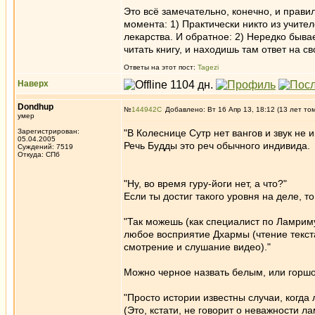
Это всё замечательно, конечно, и прав
момента: 1) Практически никто из учит
лекарства. И обратное: 2) Нередко быва
читать книгу, и находишь там ответ на св
Ответы на этот пост:
Tagezi
Наверх
Dondhup
№
144942
Добавлено: Вт 16 Апр 13, 18:12 (13 лет то
умер
Зарегистрирован:
"В Колеснице Сутр нет вангов и звук не 
05.04.2005
Речь Будды это реч обычного индивида.
Суждений: 7519
Откуда: СПб
"Ну, во время гуру-йоги нет, а что?"
Если ты достиг такого уровня на деле, т
"Так можешь (как специалист по Ламрим
любое восприятие Дхармы (чтение текст
смотрение и слушание видео)."
Можно черное назвать белым, или горшо
"Просто истории известны случаи, когд
(Это, кстати, не говорит о неважности 