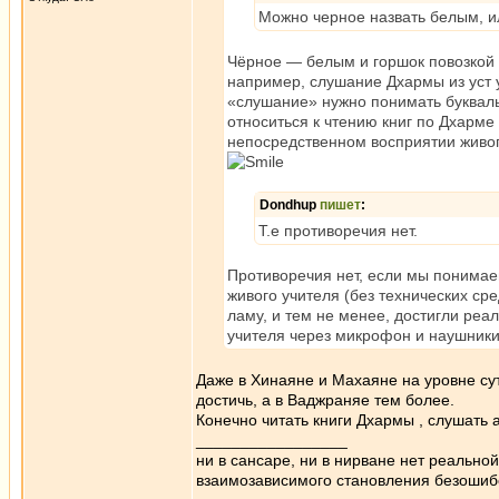
Можно черное назвать белым, и
Чёрное — белым и горшок повозкой —
например, слушание Дхармы из уст 
«слушание» нужно понимать букваль
относиться к чтению книг по Дхарме
непосредственном восприятии живог
Dondhup
пишет
:
Т.е противоречия нет.
Противоречия нет, если мы понимае
живого учителя (без технических сре
ламу, и тем не менее, достигли реал
учителя через микрофон и наушники
Даже в Хинаяне и Махаяне на уровне су
достичь, а в Ваджраняе тем более.
Конечно читать книги Дхармы , слушать 
_________________
ни в сансаре, ни в нирване нет реально
взаимозависимого становления безоши