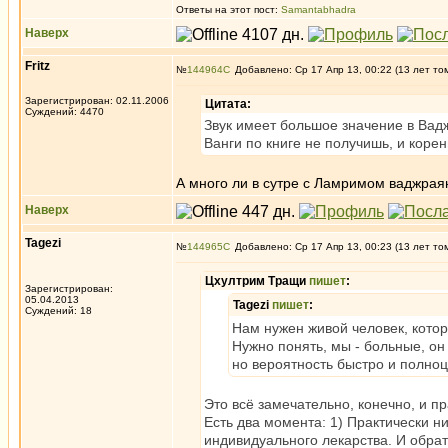
Ответы на этот пост:
Samantabhadra
Наверх
Fritz
№
144964
Добавлено: Ср 17 Апр 13, 00:22 (13 лет то
Зарегистрирован: 02.11.2006
Цитата:
Суждений: 4470
Звук имеет большое значение в Вад
Ванги по книге не получишь, и коре
А много ли в сутре с Ламримом ваджрая
Наверх
Tagezi
№
144965
Добавлено: Ср 17 Апр 13, 00:23 (13 лет то
Цхултрим Тращи
пишет
:
Зарегистрирован:
05.04.2013
Tagezi
пишет
:
Суждений: 18
Нам нужен живой человек, котор
Нужно понять, мы - больные, он
но вероятность быстро и полно
Это всё замечательно, конечно, и 
Есть два момента: 1) Практически н
индивидуального лекарства. И обрат