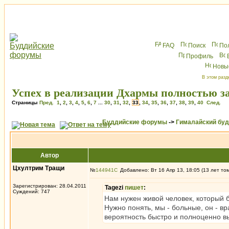
FAQ
Поиск
По
Профиль
Новы
В этом разд
Успех в реализации Дхармы полностью з
Страницы
Пред.
1
,
2
,
3
,
4
,
5
,
6
,
7
...
30
,
31
,
32
,
33
,
34
,
35
,
36
,
37
,
38
,
39
,
40
След.
Буддийские форумы
->
Гималайский бу
Автор
Цхултрим Тращи
№
144941
Добавлено: Вт 16 Апр 13, 18:05 (13 лет то
Зарегистрирован: 28.04.2011
Tagezi
пишет
:
Суждений: 747
Нам нужен живой человек, который б
Нужно понять, мы - больные, он - в
вероятность быстро и полноценно в