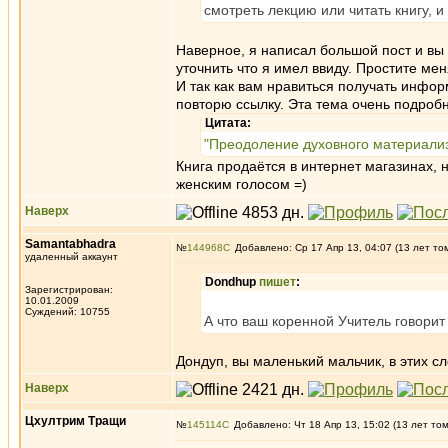
смотреть лекцию или читать книгу, и
Наверное, я написал большой пост и вы 
уточнить что я имел ввиду. Простите ме
И так как вам нравиться получать инфор
повторю ссылку. Эта тема очень подробн
Цитата:
"Преодоление духовного материали
Книга продаётся в интернет магазинах, 
женским голосом =)
Наверх
Samantabhadra
№
144968
Добавлено: Ср 17 Апр 13, 04:07 (13 лет то
удаленный аккаунт
Dondhup
пишет
:
Зарегистрирован:
10.01.2009
Суждений: 10755
А что ваш коренной Учитель говорит
Дондуп, вы маленький мальчик, в этих сл
Наверх
Цхултрим Тращи
№
145114
Добавлено: Чт 18 Апр 13, 15:02 (13 лет то