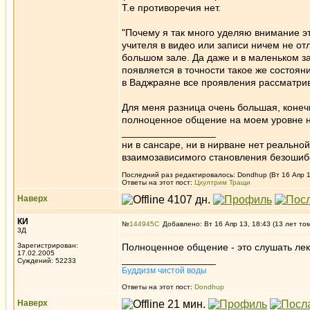
Т.е противоречия нет.
"Почему я так много уделяю внимание эт
учителя в видео или записи ничем не о
большом зале. Да даже и в маленьком зал
появляется в точности такое же состоян
в Ваджраяне все проявления рассматрив
Для меня разница очень большая, конечн
полноценное общение на моем уровне 
_________________
ни в сансаре, ни в нирване нет реально
взаимозависимого становления безоши
Последний раз редактировалось: Dondhup (Вт 16 Апр 13
Ответы на этот пост:
Цхултрим Тращи
Наверх
КИ
№
144945
Добавлено: Вт 16 Апр 13, 18:43 (13 лет то
3Д
Зарегистрирован:
Полноценное общение - это слушать лек
17.02.2005
_________________
Суждений: 52233
Буддизм чистой воды
Ответы на этот пост:
Dondhup
Наверх