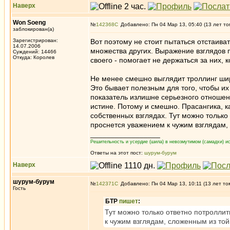
Наверх
Won Soeng
№
142368
Добавлено: Пн 04 Мар 13, 05:40 (13 лет то
заблокирован(а)
Зарегистрирован:
Вот поэтому не стоит пытаться отстаиват
14.07.2006
множества других. Выражение взглядов п
Суждений: 14466
Откуда: Королев
своего - помогает не держаться за них, 
Не менее смешно выглядит троллинг ши
Это бывает полезным для того, чтобы и
показатель излишне серьезного отношен
истине. Потому и смешно. Прасангика, к
собственных взглядах. Тут можно только 
проснется уважением к чужим взглядам, 
_________________
Решительность и усердие (шила) в невозмутимом (самадхи) ис
Ответы на этот пост:
шурум-бурум
Наверх
шурум-бурум
№
142371
Добавлено: Пн 04 Мар 13, 10:11 (13 лет то
Гость
БТР
пишет
:
Тут можно только ответно потроллит
к чужим взглядам, сложенным из той