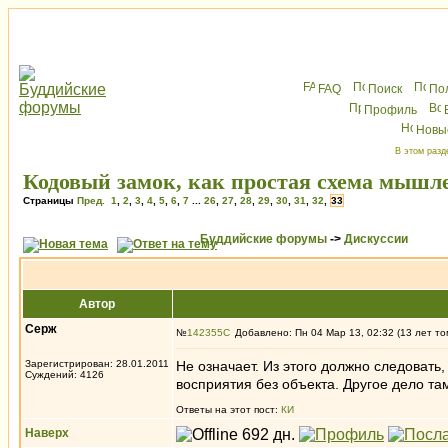
FAQ
Поиск
По
Профиль
Новы
В этом разд
Кодовый замок, как простая схема мышл
Страницы
Пред.
1
,
2
,
3
,
4
,
5
,
6
,
7
...
26
,
27
,
28
,
29
,
30
,
31
,
32
,
33
Буддийские форумы
->
Дискуссии
Автор
Серж
№
142355
Добавлено: Пн 04 Мар 13, 02:32 (13 лет то
Зарегистрирован: 28.01.2011
Не означает. Из этого должно следовать,
Суждений: 4126
восприятия без объекта. Другое дело т
Ответы на этот пост:
КИ
Наверх