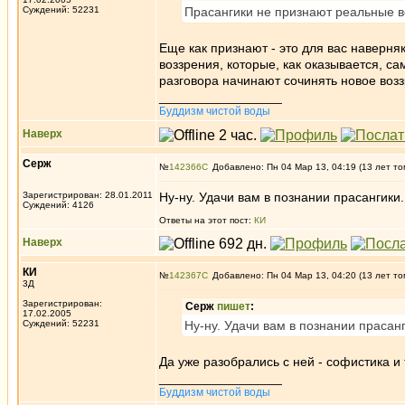
Суждений: 52231
Прасангики не признают реальные в
Еще как признают - это для вас наверня
воззрения, которые, как оказывается, са
разговора начинают сочинять новое воз
_________________
Буддизм чистой воды
Наверх
Серж
№
142366
Добавлено: Пн 04 Мар 13, 04:19 (13 лет то
Зарегистрирован: 28.01.2011
Ну-ну. Удачи вам в познании прасангики
Суждений: 4126
Ответы на этот пост:
КИ
Наверх
КИ
№
142367
Добавлено: Пн 04 Мар 13, 04:20 (13 лет то
3Д
Зарегистрирован:
Серж
пишет
:
17.02.2005
Суждений: 52231
Ну-ну. Удачи вам в познании прасан
Да уже разобрались с ней - софистика и 
_________________
Буддизм чистой воды