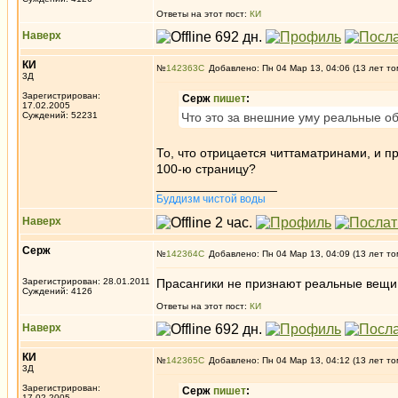
Ответы на этот пост:
КИ
Наверх
КИ
№
142363
Добавлено: Пн 04 Мар 13, 04:06 (13 лет то
3Д
Зарегистрирован:
Серж
пишет
:
17.02.2005
Суждений: 52231
Что это за внешние уму реальные о
То, что отрицается читтаматринами, и п
100-ю страницу?
_________________
Буддизм чистой воды
Наверх
Серж
№
142364
Добавлено: Пн 04 Мар 13, 04:09 (13 лет то
Зарегистрирован: 28.01.2011
Прасангики не признают реальные вещи 
Суждений: 4126
Ответы на этот пост:
КИ
Наверх
КИ
№
142365
Добавлено: Пн 04 Мар 13, 04:12 (13 лет то
3Д
Зарегистрирован:
Серж
пишет
:
17.02.2005