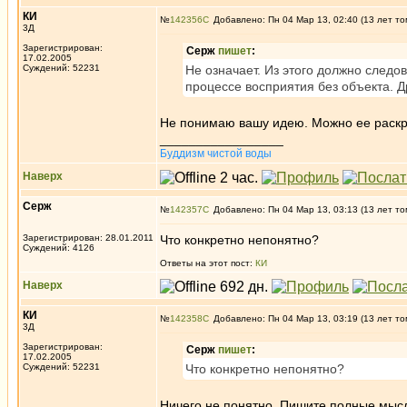
КИ
№
142356
Добавлено: Пн 04 Мар 13, 02:40 (13 лет то
3Д
Зарегистрирован:
Серж
пишет
:
17.02.2005
Суждений: 52231
Не означает. Из этого должно следов
процессе восприятия без объекта. 
Не понимаю вашу идею. Можно ее раскр
_________________
Буддизм чистой воды
Наверх
Серж
№
142357
Добавлено: Пн 04 Мар 13, 03:13 (13 лет то
Зарегистрирован: 28.01.2011
Что конкретно непонятно?
Суждений: 4126
Ответы на этот пост:
КИ
Наверх
КИ
№
142358
Добавлено: Пн 04 Мар 13, 03:19 (13 лет то
3Д
Зарегистрирован:
Серж
пишет
:
17.02.2005
Суждений: 52231
Что конкретно непонятно?
Ничего не понятно. Пишите полные мысл