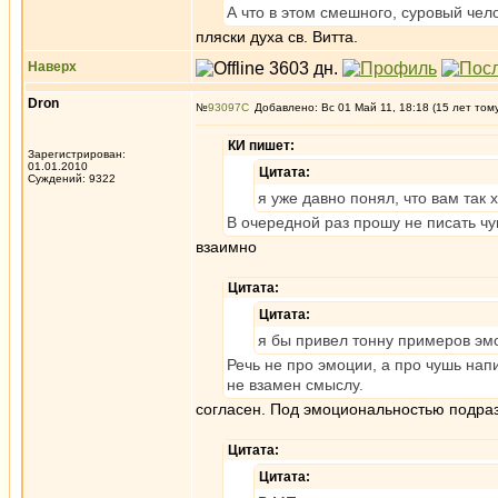
А что в этом смешного, суровый чел
пляски духа св. Витта.
Наверх
Dron
№
93097
Добавлено: Вс 01 Май 11, 18:18 (15 лет том
КИ пишет:
Зарегистрирован:
01.01.2010
Цитата:
Суждений: 9322
я уже давно понял, что вам так 
В очередной раз прошу не писать чу
взаимно
Цитата:
Цитата:
я бы привел тонну примеров эм
Речь не про эмоции, а про чушь нап
не взамен смыслу.
согласен. Под эмоциональностью подра
Цитата:
Цитата: