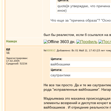
Цитата:
quote]я утверждаю, что причина
иное)
Что еще за "причина образа"? "Осно
был бы реалистом, если б ссылался на в
Наверх
КИ
№
93091
Добавлено: Вс 01 Май 11, 17:43 (15 лет том
3Д
Зарегистрирован:
Цитата:
17.02.2005
Суждений: 52234
вайбхашики
Цитата:
саутрантики
Не все так просто. Да и те же саутранти
рода "исправленные вайбхашики". Нагар
Мадхьямака это махаяна происходящая о
элементы воззрений и диспутов кочуют в
вайбхашиков . И отрицание реальности п