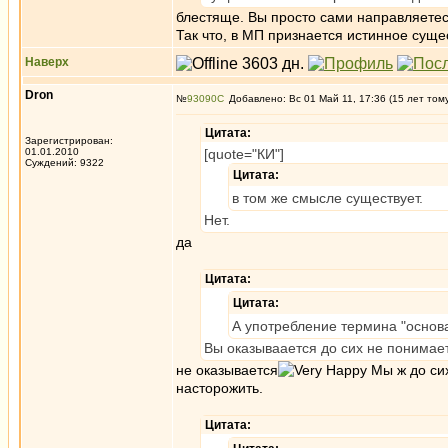
блестяще. Вы просто сами направляетесь
Так что, в МП признается истинное суще
Наверх
Dron
№
93090
Добавлено: Вс 01 Май 11, 17:36 (15 лет том
Цитата:
Зарегистрирован:
01.01.2010
[quote="КИ"]
Суждений: 9322
Цитата:
в том же смысле существует.
Нет.
да
Цитата:
Цитата:
А употребление термина "основа"
Вы оказываается до сих не понимае
не оказывается
Мы ж до сих
насторожить.
Цитата: