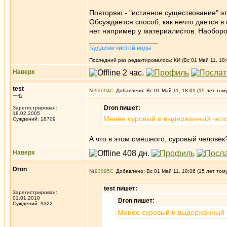
Повторяю - "истинное существование" эт
Обсуждается способ, как нечто дается в 
нет например у материалистов. Наоборот
_________________
Буддизм чистой воды
Последний раз редактировалось: КИ (Вс 01 Май 11, 18:
Наверх
test
№
93094
Добавлено: Вс 01 Май 11, 18:01 (15 лет том
一心
Dron пишет:
Зарегистрирован:
18.02.2005
Менее суровый и выдержанный челове
Суждений: 18709
А что в этом смешного, суровый человек
Наверх
Dron
№
93095
Добавлено: Вс 01 Май 11, 18:06 (15 лет том
test пишет:
Зарегистрирован:
01.01.2010
Dron пишет:
Суждений: 9322
Менее суровый и выдержанный че