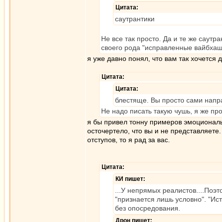
Цитата:
саутрантики
Не все так просто. Да и те же саутр
своего рода "исправленные вайбхаши
я уже давно понял, что вам так хочется 
Цитата:
Цитата:
блестяще. Вы просто сами напра
Не надо писать такую чушь, я же пр
я бы привел тонну примеров эмоциональн
осточертело, что вы и не представляете
отступов, то я рад за вас.
Цитата:
КИ пишет:
...У непрямых реалистов....Поэ
"признается лишь условно". "Ист
без опосредования.
Дрон пишет: