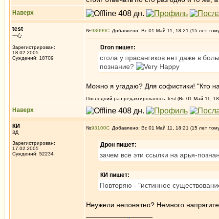
Наверх
test
№
93099
Добавлено: Вс 01 Май 11, 18:21 (15 лет том
一心
Dron пишет:
Зарегистрирован:
18.02.2005
стола у прасангиков нет даже в боль
Суждений: 18709
познание?
Можно я угадаю? Для софистики! "Кто на
Последний раз редактировалось: test (Вс 01 Май 11, 18
Наверх
КИ
№
93100
Добавлено: Вс 01 Май 11, 18:21 (15 лет том
3Д
Зарегистрирован:
Дрон пишет:
17.02.2005
Суждений: 52234
зачем все эти ссылки на арья-позна
КИ пишет:
Повторяю - "истинное существование
Неужели непонятно? Немного напрягитес
_________________