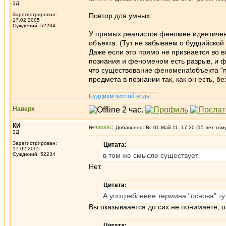
3Д
Зарегистрирован:
Повтор для умных:
17.02.2005
Суждений: 52234
У прямых реалистов феномен идентичен
объекта. (Тут не забываем о буддийско
Даже если это прямо не признается во в
познания и феноменом есть разрыв, и ф
что существование феномена\объекта "п
предмета в познании так, как он есть, б
_________________
Буддизм чистой воды
Наверх
КИ
№
93088
Добавлено: Вс 01 Май 11, 17:30 (15 лет том
3Д
Зарегистрирован:
Цитата:
17.02.2005
Суждений: 52234
в том же смысле существует.
Нет.
Цитата:
А употребление термина "основа" тут
Вы оказываается до сих не понимаете, 
Цитата: