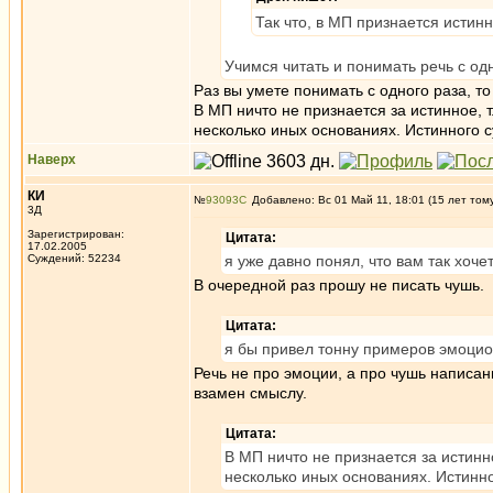
Так что, в МП признается истин
Учимся читать и понимать речь с одн
Раз вы умете понимать с одного раза, т
В МП ничто не признается за истинное, 
несколько иных основаниях. Истинного с
Наверх
КИ
№
93093
Добавлено: Вс 01 Май 11, 18:01 (15 лет том
3Д
Зарегистрирован:
Цитата:
17.02.2005
Суждений: 52234
я уже давно понял, что вам так хоче
В очередной раз прошу не писать чушь.
Цитата:
я бы привел тонну примеров эмоци
Речь не про эмоции, а про чушь написан
взамен смыслу.
Цитата:
В МП ничто не признается за истинн
несколько иных основаниях. Истинно