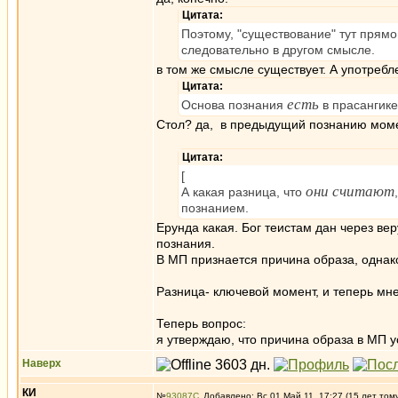
Цитата:
Поэтому, "существование" тут прямо
следовательно в другом смысле.
в том же смысле существует. А употребле
Цитата:
есть
Основа познания
в прасангике
Стол? да, в предыдущий познанию моме
Цитата:
[
они считают
А какая разница, что
познанием.
Ерунда какая. Бог теистам дан через ве
познания.
В МП признается причина образа, однак
Разница- ключевой момент, и теперь мн
Теперь вопрос:
я утверждаю, что причина образа в МП у
Наверх
КИ
№
93087
Добавлено: Вс 01 Май 11, 17:27 (15 лет том