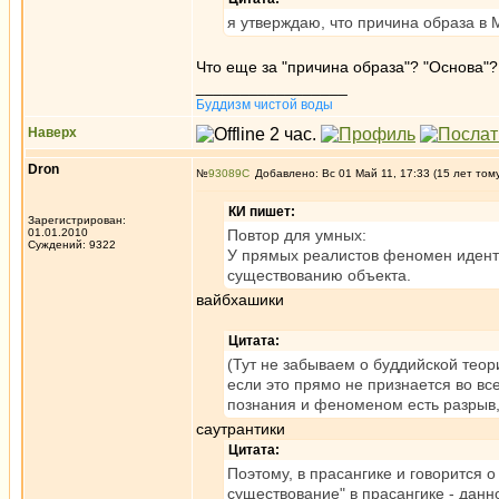
я утверждаю, что причина образа в 
Что еще за "причина образа"? "Основа"?
_________________
Буддизм чистой воды
Наверх
Dron
№
93089
Добавлено: Вс 01 Май 11, 17:33 (15 лет том
КИ пишет:
Зарегистрирован:
01.01.2010
Повтор для умных:
Суждений: 9322
У прямых реалистов феномен идент
существованию объекта.
вайбхашики
Цитата:
(Тут не забываем о буддийской тео
если это прямо не признается во вс
познания и феноменом есть разрыв
саутрантики
Цитата:
Поэтому, в прасангике и говорится 
существование" в прасангике - данно