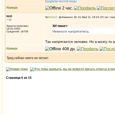
Буддизм чистой воды
Наверх
test
№
93101
Добавлено: Вс 01 Май 11, 18:24 (15 лет том
一心
КИ пишет:
Зарегистрирован:
18.02.2005
Немного напрягитесь.
Суждений: 18709
Так напрягается человек. Но в мозгу-то 
Наверх
Тред сейчас никто не читает.
Страница
6
из
15