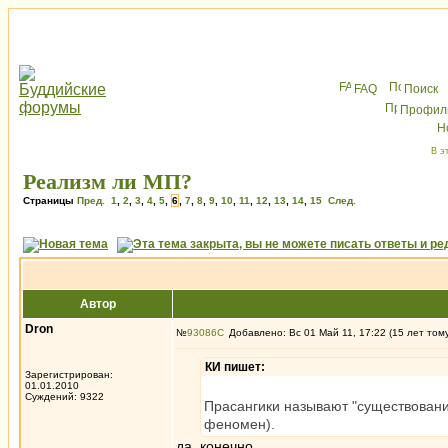
FAQ
Поиск
Профил
В э
Реализм ли МП?
Страницы
Пред.
1
,
2
,
3
,
4
,
5
,
6
,
7
,
8
,
9
,
10
,
11
,
12
,
13
,
14
,
15
След.
Автор
Dron
№
93086
Добавлено: Вс 01 Май 11, 17:22 (15 лет том
КИ пишет:
Зарегистрирован:
01.01.2010
Суждений: 9322
Прасангики называют "существовани
феномен).
да, конечно.