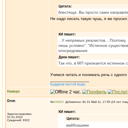
Цитата:
блестяще. Вы просто сами направляе
Не надо писать такую чушь, я же просил.
КИ пишет:
...У непрямых реалистов....Поэтому
лишь условно". "Истинное существова
опосредования.
Дрон пишет:
Так что, в МП признается истинное 
Учимся читать и понимать речь с одного 
_________________
Буддизм чистой воды
Наверх
Dron
№
93092
Добавлено: Вс 01 Май 11, 17:55 (15 лет том
КИ пишет:
Зарегистрирован:
01.01.2010
Цитата:
Суждений: 9322
вайбхашики