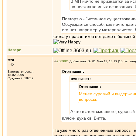
В МП ничто не признается за ис
на несколько иных основаниях. 
Повторяю - "истинное существование
Обсуждается способ, как нечто даетс
его нет например у материалистов. Н
стола у прасангиков нет даже в большей 
Наверх
test
№
93098
Добавлено: Вс 01 Май 11, 18:19 (15 лет том
一心
Dron пишет:
Зарегистрирован:
18.02.2005
Суждений: 18709
test пишет:
Dron пишет:
Менее суровый и выдержанны
вопросы.
А что в этом смешного, суровый
пляски духа св. Витта.
На уже много раз отвеченные вопросы, 
стоит отвечать по сто раз одно и то же,