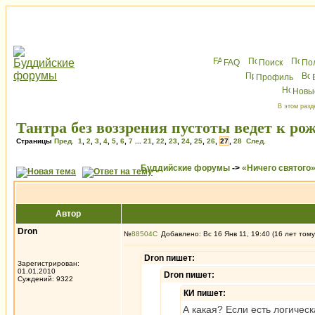
FAQ
Поиск
По
Профиль
Новы
В этом разд
Тантра без воззрения пустоты ведет к ро
Страницы
Пред.
1
,
2
,
3
,
4
,
5
,
6
,
7
...
21
,
22
,
23
,
24
,
25
,
26
,
27
,
28
След.
Буддийские форумы
->
«Ничего святого
Автор
Dron
№
88504
Добавлено: Вс 16 Янв 11, 19:40 (16 лет тому
Dron пишет:
Зарегистрирован:
01.01.2010
Dron пишет:
Суждений: 9322
КИ пишет:
А какая? Если есть логическ