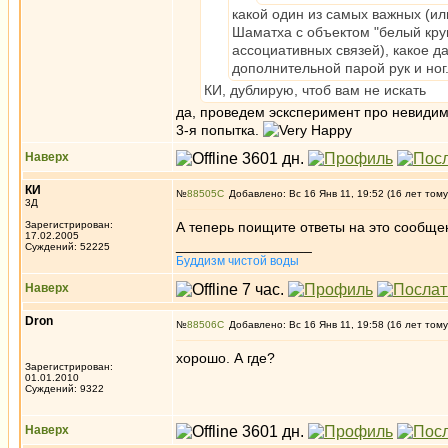
какой один из самых важных (ил
Шаматха с объектом "белый круг
ассоциативных связей), какое да
дополнительной парой рук и ног
КИ, дублирую, чтоб вам не искать
да, проведем эсксперимент про невидим
3-я попытка.
Наверх
КИ
№
88505
Добавлено: Вс 16 Янв 11, 19:52 (16 лет тому
3Д
Зарегистрирован:
А теперь поищите ответы на это сообще
17.02.2005
_________________
Суждений: 52225
Буддизм чистой воды
Наверх
Dron
№
88506
Добавлено: Вс 16 Янв 11, 19:58 (16 лет тому
хорошо. А где?
Зарегистрирован:
01.01.2010
Суждений: 9322
Наверх