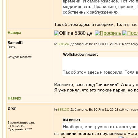
времени. И самое ужасное. Тот кто 
медитировать. Правильно, причем. То
собственных заблуждениях.
Так об этом здесь и говорили, Толя в час
Наверх
Samedi1
№
88512
Добавлено: Вс 16 Янв 11, 20:50 (16 лет тому
Гость
Wolfshadow пишет:
Откуда: Moscow
Так об этом здесь и говорили, Толя 
Извините, весь тред "ниасилил". А кто у
Я уже понял, что это плохие парни, но 
Наверх
Dron
№
88513
Добавлено: Вс 16 Янв 11, 20:52 (16 лет тому
КИ пишет:
Зарегистрирован:
01.01.2010
Наоборот, мне грустно от такого ур
Суждений: 9322
вы решили поиграть в неуловимого мстит