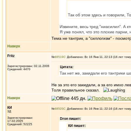
Так об этом здесь и говорили, Т
Извините, весь тред "ниасилил". А к
Я уже понял, что это плохие парни,
Тема не тантрик, а "силлогизм" - посмот
Наверх
Fritz
№
88519
Добавлено: Вс 16 Янв 11, 22:13 (16 лет тому
Зарегистрирован: 02.11.2006
Цитата:
Суждений: 4470
Так нет же, закидали его тантрики ш
Не за это его закидали, а за его имхо л
Толя правильное сказал.
Наверх
КИ
№
88520
Добавлено: Вс 16 Янв 11, 22:16 (16 лет тому
3Д
Зарегистрирован:
Dron пишет:
17.02.2005
Суждений: 52225
КИ пишет: