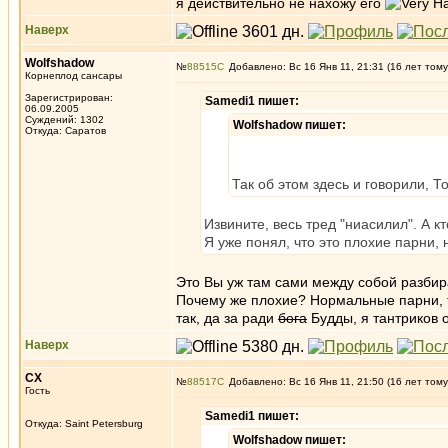
я действительно не нахожу его
Наверх
Wolfshadow
№
88515
Добавлено: Вс 16 Янв 11, 21:31 (16 лет тому
Корнеплод сансары
Зарегистрирован:
Samedi1 пишет:
06.09.2005
Суждений: 1302
Wolfshadow пишет:
Откуда: Саратов
Так об этом здесь и говорили, Т
Извините, весь тред "ниасилил". А к
Я уже понял, что это плохие парни,
Это Вы уж там сами между собой разби
Почему же плохие? Нормальные парни, т
так, да за ради
бога
Будды, я тантриков о
Наверх
СХ
№
88517
Добавлено: Вс 16 Янв 11, 21:50 (16 лет тому
Гость
Samedi1 пишет:
Откуда: Saint Petersburg
Wolfshadow пишет: