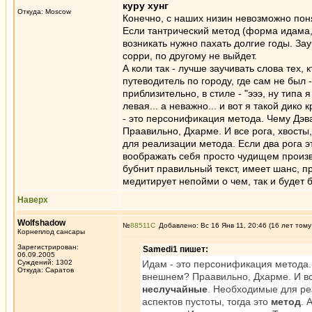
куру хунг
Откуда: Moscow
Конечно, с наших низин невозможно поня
Если тантрический метод (форма идама, 
возникать нужно пахать долгие годы. Зауч
сорри, по другому не выйдет.
А коли так - лучше заучивать слова тех
путеводитель по городу, где сам не был
приблизительно, в стиле - "эээ, ну типа я 
левая... а неважно... и вот я такой дико
- это персонификация метода. Чему Дэ
Праавильно, Дхарме. И все рога, хвосты,
для реализации метода. Если два рога эт
воображать себя просто чудищем произв
бубнит правильный текст, имеет шанс, п
медитирует непойми о чем, так и будет 
Наверх
Wolfshadow
№
88511
Добавлено: Вс 16 Янв 11, 20:46 (16 лет тому
Корнеплод сансары
Зарегистрирован:
Samedi1 пишет:
06.09.2005
Суждений: 1302
Идам - это персонификация метода.
Откуда: Саратов
внешнем? Праавильно, Дхарме. И все
неслучайные
. Необходимые для реа
аспектов пустоты, тогда это
метод
. 