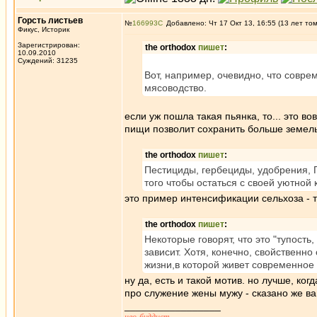
Горсть листьев
№
166993
Добавлено: Чт 17 Окт 13, 16:55 (13 лет то
Фикус, Историк
Зарегистрирован:
the orthodox
пишет
:
10.09.2010
Суждений: 31235
Вот, например, очевидно, что совре
мясоводство.
если уж пошла такая пьянка, то... это в
пищи позволит сохранить больше земель
the orthodox
пишет
:
Пестициды, гербециды, удобрения, ГМ
того чтобы остаться с своей уютной 
это пример интенсификации сельхоза - 
the orthodox
пишет
:
Некоторые говорят, что это "тупость
зависит. Хотя, конечно, свойственн
жизни,в которой живет современное 
ну да, есть и такой мотив. но лучше, к
про служение жены мужу - сказано же вам
_________________