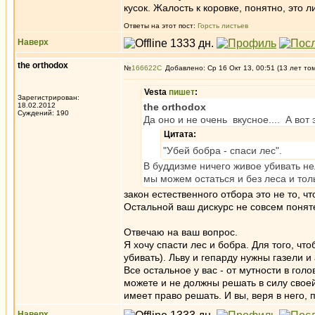
кусок. Жалость к коровке, понятно, это 
Ответы на этот пост:
Горсть листьев
Наверх
the orthodox
№
166622
Добавлено: Ср 16 Окт 13, 00:51 (13 лет то
Vesta
пишет
:
Зарегистрирован:
18.02.2012
the orthodox
Суждений: 190
Да оно и не очень вкусное.... А вот
Цитата:
"Убей бобра - спаси лес".
В буддизме ничего живое убивать не
мы можем остаться и без леса и тол
закон естественного отбора это не то, 
Остальной ваш дискурс не совсем понят
Отвечаю на ваш вопрос.
Я хочу спасти лес и бобра. Для того, чт
убивать). Льву и гепарду нужны газели 
Все остальное у вас - от мутности в го
можете и не должны решать в силу своей 
имеет право решать. И вы, веря в него,
Наверх