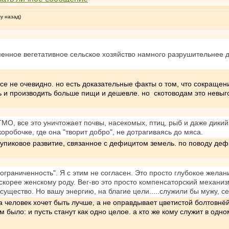
му назад)
менное вегетативное сельское хозяйство намного разрушительнее 
овсе не очевидно. но есть доказательные факты о том, что сокраще
 и производить больше пищи и дешевле. но скотоводам это невыгод
О, все это уничтожает почвы, насекомых, птиц, рыб и даже дикий с
коробочке, где она "творит добро", не дотрагиваясь до мяса.
тупиковое развитие, связанное с дефицитом земель. по поводу деф
, ограниченность". Я с этим не согласен. Это просто глубокое желан
о скорее женскому роду. Вег-во это просто компенсаторский меха
существо. Но вашу энергию, на благие цели.....служили бы мужу, с
огда человек хочет быть лучше, а не оправдывает цветистой болто
 было: и пусть станут как одно целое. а кто же кому служит в одн