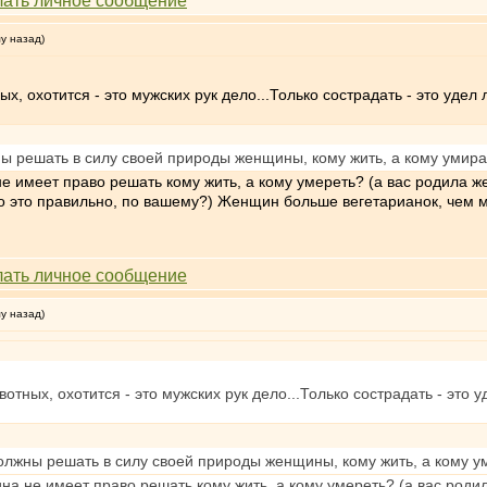
му назад)
ых, охотится - это мужских рук дело...Только сострадать - это уде
 решать в силу своей природы женщины, кому жить, а кому умирать.
 имеет право решать кому жить, а кому умереть? (а вас родила ж
то это правильно, по вашему?) Женщин больше вегетарианок, чем 
му назад)
вотных, охотится - это мужских рук дело...Только сострадать - это
лжны решать в силу своей природы женщины, кому жить, а кому умир
а не имеет право решать кому жить, а кому умереть? (а вас роди