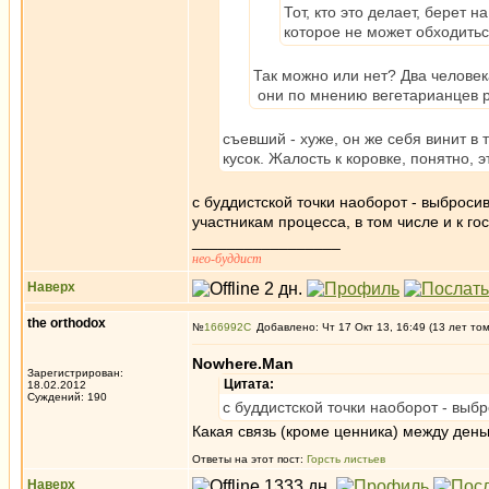
Тот, кто это делает, берет
которое не может обходитьс
Так можно или нет? Два человек
они по мнению вегетарианцев ра
съевший - хуже, он же себя винит в 
кусок. Жалость к коровке, понятно, 
с буддистской точки наоборот - выбросив
участникам процесса, в том числе и к го
_________________
нео-буддист
Наверх
the orthodox
№
166992
Добавлено: Чт 17 Окт 13, 16:49 (13 лет то
Nowhere.Man
Зарегистрирован:
Цитата:
18.02.2012
Суждений: 190
с буддистской точки наоборот - выбр
Какая связь (кроме ценника) между день
Ответы на этот пост:
Горсть листьев
Наверх