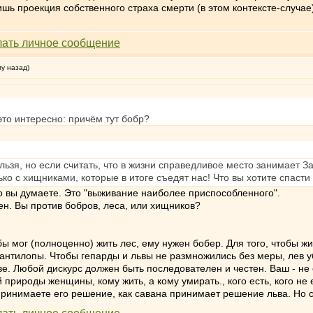
лишь проекция собственного страха смерти (в этом контексте-случае
му назад)
 это интересно: причём тут бобр?
льзя, но если считать, что в жизни справедливое место занимает З
ько с хищниками, которые в итоге съедят нас! Что вы хотите спасти
что вы думаете. Это "выживание наиболее приспособленного".
ен. Вы против бобров, леса, или хищников?
обы мог (полноценно) жить лес, ему нужен бобер. Для того, чтобы ж
и антилопы. Чтобы гепарды и львы не размножились без меры, лев у
лове. Любой дискурс должен быть последователен и честен. Ваш - не
природы женщины, кому жить, а кому умирать., кого есть, кого не 
 принимаете его решение, как савана принимает решение льва. Но 