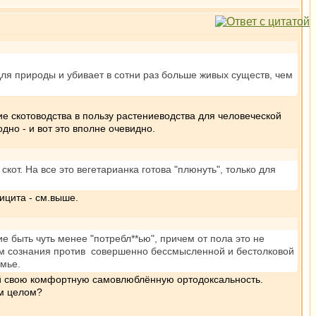
для природы и убивает в сотни раз больше живых существ, чем
ние скотоводства в пользу растениеводства для человеческой
но - и вот это вполне очевидно.
кот. На все это вегетарианка готова "плюнуть", только для
ицита - см.выше.
ие быть чуть менее "потребл**ью", причем от пола это не
низм сознания против совершенно бессмысленной и бестолковой
емье.
внёй свою комфортную самовлюблённую ортодоксальность.
ом целом?