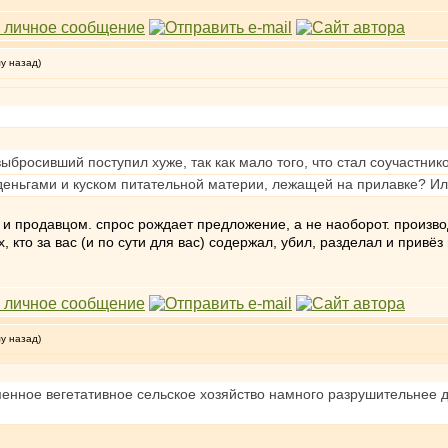
му назад)
выбросивший поступил хуже, так как мало того, что стал соучастник
деньгами и куском питательной материи, лежащей на прилавке? Или
и продавцом. спрос рождает предложение, а не наоборот. произво
, кто за вас (и по сути для вас) содержал, убил, разделал и привё
му назад)
менное вегетативное сельское хозяйство намного разрушительнее 