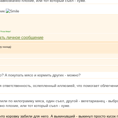
внозначно плохие, или тот который съел - хуже.
ьник
"Роза Мира"
му назад)
о? А покупать мясо и кормить других - можно?
себя ответственность, ослепленный иллюзией, что помогает облегчен
пили по килограмму мяса, один съел, другой - вегетарианец - выбр
о плохие, или тот который съел - хуже.
 что коровку забили для него. А выкинувший - выкинул просто кусок