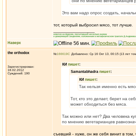
они по мнению вегетарианцев ра
Это вам надо опрос создать, начал
тот, который выбросил мясо, тот лучше.
_________________
новичок на форуме, прочитавший несколько книжек
и доверяющий сведениям, изложенным в метафизическом трактате Д.Андреева 
Наверх
the orthodox
№
166619
Добавлено: Ср 16 Окт 13, 00:15 (13 лет то
КИ
пишет
:
Зарегистрирован:
18.02.2012
Samantabhadra
пишет
:
Суждений: 190
КИ
пишет
:
Так нельзя именно есть мяс
Тот, кто это делает, берет на 
может обходиться без мяса.
Так можно или нет? Два человека ку
по мнению вегетарианцев равнозначн
съевший - хуже, он же себя винит в том,