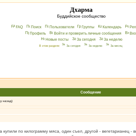
Дхарма
Буддийское сообщество
FAQ
Поиск
Пользователи
Группы
Календарь
Peг
Профиль
Войти и проверить личные сообщения
Вхo
Новые посты
За сегодня
За неделю
В этом разделе:
За сегодня
За неделю
За месяц
Сообщение
му назад)
а купили по килограмму мяса, один съел, другой - вегетарианец - 