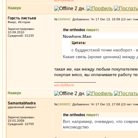
нео-буддист
Наверх
Горсть листьев
№
166994
Добавлено: Чт 17 Окт 13, 16:58 (13 лет то
Фикус, Историк
Зарегистрирован:
the orthodox
пишет
:
10.09.2010
Суждений: 31235
Nowhere.Man
Цитата:
с буддистской точки наоборот - 
Какая связь (кроме ценника) между 
такая же, как между любым покупателем 
покупая мясо, вы оплачиваете работу тех
_________________
нео-буддист
Наверх
Samantabhadra
№
166995
Добавлено: Чт 17 Окт 13, 17:06 (13 лет то
удаленный аккаунт
the orthodox
пишет
:
Зарегистрирован:
10.01.2009
Вот, например, очевидно, что совре
Суждений: 10755
мясоводство.