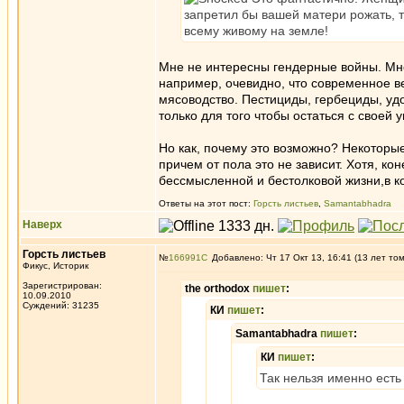
запретил бы вашей матери рожать, 
всему живому на земле!
Мне не интересны гендерные войны. Мне
например, очевидно, что современное в
мясоводство. Пестициды, гербециды, удоб
только для того чтобы остаться с своей 
Но как, почему это возможно? Некоторые 
причем от пола это не зависит. Хотя, к
бессмысленной и бестолковой жизни,в ко
Ответы на этот пост:
Горсть листьев
,
Samantabhadra
Наверх
Горсть листьев
№
166991
Добавлено: Чт 17 Окт 13, 16:41 (13 лет то
Фикус, Историк
Зарегистрирован:
the orthodox
пишет
:
10.09.2010
Суждений: 31235
КИ
пишет
:
Samantabhadra
пишет
:
КИ
пишет
:
Так нельзя именно есть