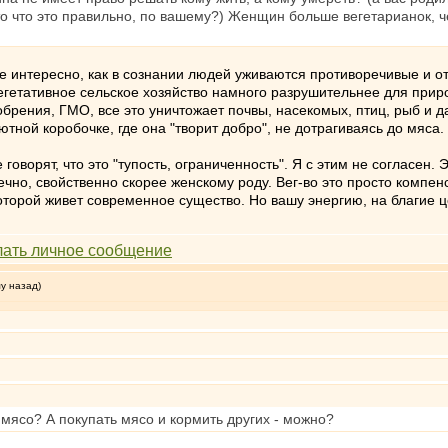
то что это правильно, по вашему?) Женщин больше вегетарианок, ч
 интересно, как в сознании людей уживаются противоречивые и ото
егетативное сельское хозяйство намного разрушительнее для приро
рения, ГМО, все это уничтожает почвы, насекомых, птиц, рыб и даж
уютной коробочке, где она "творит добро", не дотрагиваясь до мяса.
говорят, что это "тупость, ограниченность". Я с этим не согласен.
онечно, свойственно скорее женскому роду. Вег-во это просто ком
торой живет современное существо. Но вашу энергию, на благие це
му назад)
 мясо? А покупать мясо и кормить других - можно?