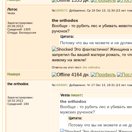
Лотос
№
166657
Добавлено: Ср 16 Окт 13, 11:34 (13 лет то
Vesta
the orthodox
Зарегистрирован:
Вообще - то рубить лес и убивать животн
20.09.2013
Суждений: 1305
ручонок?
Откуда: Белоруссия
Цитата:
Потому что вы не можете и не должны
Это фантастично! Женщина не
запретил бы вашей матери рожать, то ч
живому на земле!
Ответы на этот пост:
the orthodox
Наверх
the orthodox
№
166989
Добавлено: Чт 17 Окт 13, 16:31 (13 лет то
Vesta
пишет
:
Зарегистрирован:
18.02.2012
the orthodox
Суждений: 190
Вообще - то рубить лес и убивать жи
мужских ручонок?
Цитата:
Потому что вы не можете и не до
Это фантастично! Женщин