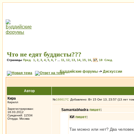
Что не едят буддисты???
Страницы
Пред.
1
,
2
,
3
,
4
,
5
,
6
,
7
...
11
,
12
,
13
,
14
,
15
,
16
,
17
,
18
След.
Буддийские форумы
->
Дискуссии
Автор
Кира
№
166617
Добавлено: Вт 15 Окт 13, 23:57 (13 лет то
Кирилл
Зарегистрирован:
Samantabhadra
пишет
:
18.03.2012
Суждений: 11534
КИ
пишет
:
Откуда: Москва
Так можно или нет? Два человек