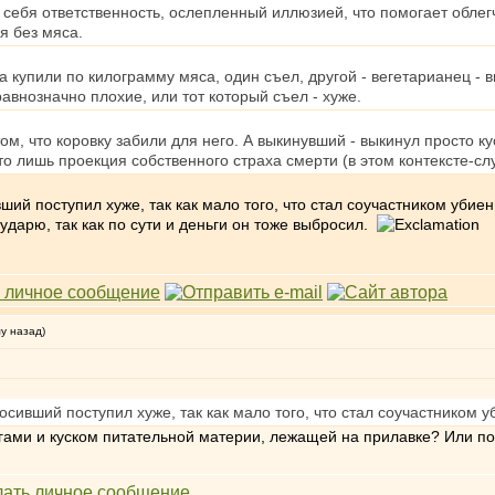
 на себя ответственность, ослепленный иллюзией, что помогает обле
я без мяса.
а купили по килограмму мяса, один съел, другой - вегетарианец - 
внозначно плохие, или тот который съел - хуже.
том, что коровку забили для него. А выкинувший - выкинул просто к
это лишь проекция собственного страха смерти (в этом контексте-сл
ший поступил хуже, так как мало того, что стал соучастником убиен
сударю, так как по сути и деньги он тоже выбросил.
му назад)
осивший поступил хуже, так как мало того, что стал соучастником у
гами и куском питательной материи, лежащей на прилавке? Или пок