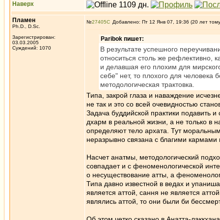
Наверх
Пламен
№
27405
Добавлено: Пт 12 Янв 07, 19:36 (20 лет том
Ph.D., D.Sc.
Зарегистрирован:
Paribok пишет:
03.03.2005
Суждений: 1070
В результате успешного переучивани
относиться столь же рефлективно, к
и делавшая его плохим для мирского
себе" нет, то плохого для человека 
методологическая трактовка.
Типа, закрой глаза и наваждение исчезне
не так и это со всей очевидностью стан
Задача буддийской практики подавить и
дхарм в реальной жизни, а не только в 
определяют тело архата. Тут моральным 
неразрывно связана с благими кармами
Насчет анатмы, методологический подхо
совпадает и с феноменологической интер
о несуществование атты, а феноменолог
Типа давно известной в ведах и упаниша
является аттой, сання не является аттой
являлись аттой, то они были би бессме
Об этом четко сказано в Анатта-лаккхана