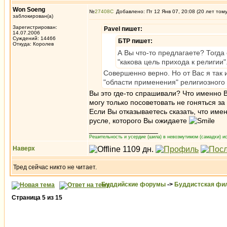
Won Soeng
№
27408
Добавлено: Пт 12 Янв 07, 20:08 (20 лет том
заблокирован(а)
Зарегистрирован:
Pavel пишет:
14.07.2006
Суждений: 14466
БТР пишет:
Откуда: Королев
А Вы что-то предлагаете? Тогда 
"какова цель прихода к религии"
Совершенно верно. Но от Вас я так 
"области применения" религиозного 
Вы это где-то спрашивали? Что именно 
могу только посоветовать не гоняться з
Если Вы отказываетесь сказать, что име
русле, которого Вы ожидаете
_________________
Решительность и усердие (шила) в невозмутимом (самадхи) ис
Наверх
Тред сейчас никто не читает.
Буддийские форумы
->
Буддистская фи
Страница
5
из
15