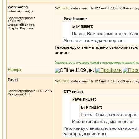
Won Soeng
№
27397
Добавлено: Пт 12 Янв 07, 18:58 (20 лет том
заблокирован(а)
Зарегистрирован:
Pavel пишет:
14.07.2006
Суждений: 14466
БТР пишет:
Откуда: Королев
Павел, Вам знакома вторая бла
Мне не знакома даже первая.
Рекомендую внимательно ознакомиться. 
истины.
_________________
Решительность и усердие (шила) в невозмутимом (самадхи) ис
Наверх
Pavel
№
27398
Добавлено: Пт 12 Янв 07, 19:02 (20 лет том
Зарегистрирован: 11.01.2007
БТР пишет:
Суждений: 182
Pavel пишет:
БТР пишет:
Павел, Вам знакома вторая
Мне не знакома даже первая.
Рекомендую внимательно ознакомить
Благородных истины.