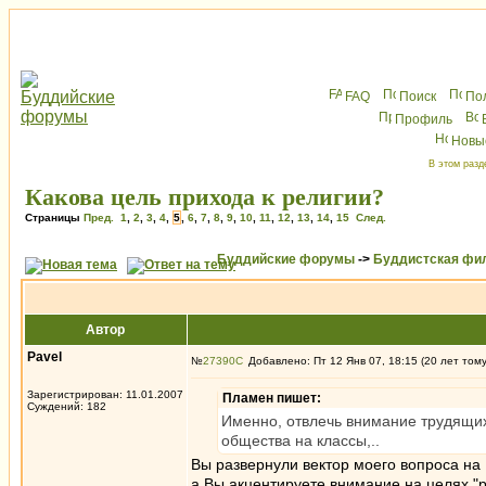
FAQ
Поиск
По
Профиль
Новы
В этом разд
Какова цель прихода к религии?
Страницы
Пред.
1
,
2
,
3
,
4
,
5
,
6
,
7
,
8
,
9
,
10
,
11
,
12
,
13
,
14
,
15
След.
Буддийские форумы
->
Буддистская фи
Автор
Pavel
№
27390
Добавлено: Пт 12 Янв 07, 18:15 (20 лет том
Зарегистрирован: 11.01.2007
Пламен пишет:
Суждений: 182
Именно, отвлечь внимание трудящих
общества на классы,..
Вы развернули вектор моего вопроса на 
а Вы акцентируете внимание на целях "ра