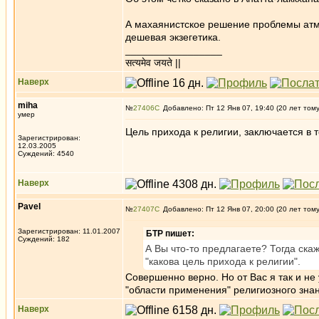
А махаянистское решение проблемы атм
дешевая экзегетика.
_________________
सत्यमेव जयते ||
Наверх
miha
№
27406
Добавлено: Пт 12 Янв 07, 19:40 (20 лет том
умер
Цель прихода к религии, заключается в 
Зарегистрирован:
12.03.2005
Суждений: 4540
Наверх
Pavel
№
27407
Добавлено: Пт 12 Янв 07, 20:00 (20 лет том
Зарегистрирован: 11.01.2007
БТР пишет:
Суждений: 182
А Вы что-то предлагаете? Тогда скаж
"какова цель прихода к религии".
Совершенно верно. Но от Вас я так и не
"области применения" религиозного знан
Наверх