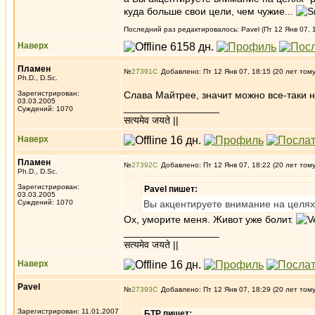
куда больше свои цели, чем чужие...
Последний раз редактировалось: Pavel (Пт 12 Янв 07, 1
Наверх
Пламен
№
27391
Добавлено: Пт 12 Янв 07, 18:15 (20 лет том
Ph.D., D.Sc.
Зарегистрирован:
Слава Майтрее, значит можно все-таки 
03.03.2005
_________________
Суждений: 1070
सत्यमेव जयते ||
Наверх
Пламен
№
27392
Добавлено: Пт 12 Янв 07, 18:22 (20 лет том
Ph.D., D.Sc.
Зарегистрирован:
Pavel пишет:
03.03.2005
Суждений: 1070
Вы акцентируете внимание на целях
Ох, уморите меня. Живот уже болит.
_________________
सत्यमेव जयते ||
Наверх
Pavel
№
27393
Добавлено: Пт 12 Янв 07, 18:29 (20 лет том
Зарегистрирован: 11.01.2007
БТР пишет: