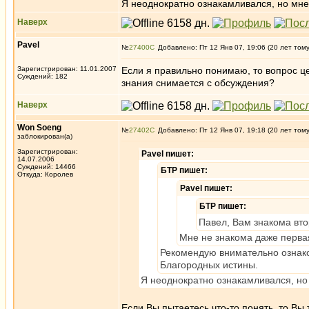
Я неоднократно ознакамливался, но мне
Наверх
Pavel
№
27400
Добавлено: Пт 12 Янв 07, 19:06 (20 лет том
Зарегистрирован: 11.01.2007
Если я правильно понимаю, то вопрос 
Суждений: 182
знания снимается с обсуждения?
Наверх
Won Soeng
№
27402
Добавлено: Пт 12 Янв 07, 19:18 (20 лет том
заблокирован(а)
Зарегистрирован:
Pavel пишет:
14.07.2006
Суждений: 14466
БТР пишет:
Откуда: Королев
Pavel пишет:
БТР пишет:
Павел, Вам знакома вт
Мне не знакома даже перва
Рекомендую внимательно ознако
Благородных истины.
Я неоднократно ознакамливался, но 
Если Вы пытаетесь что-то понять, то Вы 