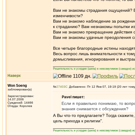
Вам не знакомы страдания ощущений? В
изменчивости?
Вам не знакомо наблюдение за рождени
к страданию? Вам незнакомы попытки и
Вам не знакомо прекращение действия 
Вам не знакомы удачные преодоления с
Все четыре благородные истины находят
Весь вопрос лишь внимательности к тому
домысливания, игнорирования и выстра
_________________
Решительность и усердие (шила) в невозмутимом (самадхи) ис
Наверх
Won Soeng
№
27403
Добавлено: Пт 12 Янв 07, 19:19 (20 лет том
заблокирован(а)
Зарегистрирован:
Pavel пишет:
14.07.2006
Суждений: 14466
Если я правильно понимаю, то воп
Откуда: Королев
знания снимается с обсуждения?
А Вы что-то предлагаете? Тогда скажите,
цель прихода к религии".
_________________
Решительность и усердие (шила) в невозмутимом (самадхи) ис