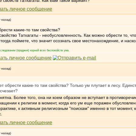
 свойств Татхагаты. Как Вам такой вариант?
у назад)
брести какие-то там свойства?
свойство Татхагаты - необусловленность. Как можно обрести то, чт
 тогда поймете, что значит осознать свое местонахождение, и наск
следовании (праджня) корней всех беспокойств ума.
у назад)
ет обрести какие-то там свойства? Только ум плутает в лесу. Един
исчезает?
нятна. Более того, она ни коем образом не вступает в противоречи
ращении к религии в момент, когда его ум еще поражен обусловлен
практике, к активным религиозным "поискам" именно в тот момент, 
.
у назад)