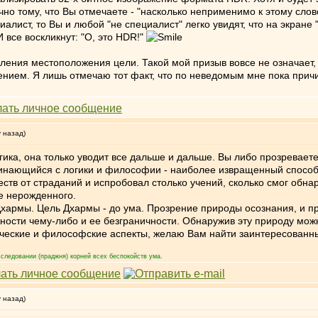
о тому, что Вы отмечаете - "насколько неприменимо к этому слово
ист, то Вы и любой "не специалист" легко увидят, что на экране 
все воскликнут: "О, это HDR!"
еления местоположения цели. Такой мой призыв вовсе не означает, 
ением. Я лишь отмечаю тот факт, что по неведомым мне пока причин
у назад)
ика, она только уводит все дальше и дальше. Вы либо прозреваете
инающийся с логики и философии - наиболее извращенный способ 
тв от страданий и испробовал столько учений, сколько смог обнар
е нерожденного.
 Дхармы. Цель Дхармы - до ума. Прозрение природы осознания, и 
ности чему-либо и ее безграничности. Обнаружив эту природу можн
ческие и философские аспекты, желаю Вам найти заинтересованны
следовании (праджня) корней всех беспокойств ума.
у назад)