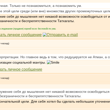
чная. Только не познакомиться, а познакомить ум.
ие этой цели среди (или вне) множества других промежуточных цел
ние себя до мышления нет никакой возможности освободиться от 
раничности и беспрепятственности Татхагаты.
следовании (праджня) корней всех беспокойств ума.
у назад)
ерпретации. Но главное ведь в том, что редуцируется не Атман, а с
анизации социальной мантры.
у назад)
ужение себя до мышления нет никакой возможности освободиться 
безграничности и беспрепятственности Татхагаты.
кончательной цели. Для себя хотел бы сделать небольшое уточнени