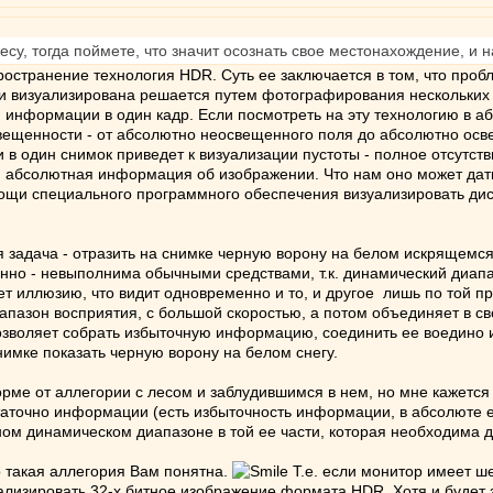
есу, тогда поймете, что значит осознать свое местонахождение, и 
странение технология HDR. Суть ее заключается в том, что проб
ли визуализирована решается путем фотографирования нескольких
формации в один кадр. Если посмотреть на эту технологию в абс
свещенности - от абсолютно неосвещенного поля до абсолютно осве
один снимок приведет к визуализации пустоты - полное отсутстви
я абсолютная информация об изображении. Что нам оно может дать
омощи специального программного обеспечения визуализировать д
задача - отразить на снимке черную ворону на белом искрящемся 
нно - невыполнима обычными средствами, т.к. динамический диапа
т иллюзию, что видит одновременно и то, и другое лишь по той пр
апазон восприятия, с большой скоростью, а потом объединяет в 
озволяет собрать избыточную информацию, соединить ее воедино и 
имке показать черную ворону на белом снегу.
рме от аллегории с лесом и заблудившимся в нем, но мне кажется
таточно информации (есть избыточность информации, в абсолюте е
ом динамическом диапазоне в той ее части, которая необходима д
 такая аллегория Вам понятна.
Т.е. если монитор имеет ш
ализировать 32-х битное изображение формата HDR. Хотя и будет 