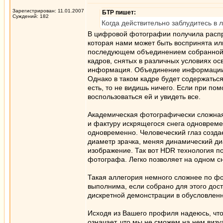
Зарегистрирован: 11.01.2007
БТР пишет:
Суждений: 182
Когда действительно заблудитесь в л
В цифровой фотографии получила распро
которая нами может быть воспринята и
последующем объединением собранной ин
кадров, снятых в различных условиях о
информация. Объединение информации в 
Однако в таком кадре будет содержатьс
есть, то не видишь ничего. Если при п
воспользоваться ей и увидеть все.
Академическая фотографически сложная 
и фактуру искрящегося снега одновреме
одновременно. Человеческий глаз создае
диаметр зрачка, меняя динамический ди
изображение. Так вот HDR технология п
фотографа. Легко позволяет на одном сн
Такая аллегория немного сложнее по фо
выполнима, если собрано для этого дос
дискретной демонстрации в обусловленн
Исходя из Вашего профиля надеюсь, что
означает, что мы не сможем на нем визу