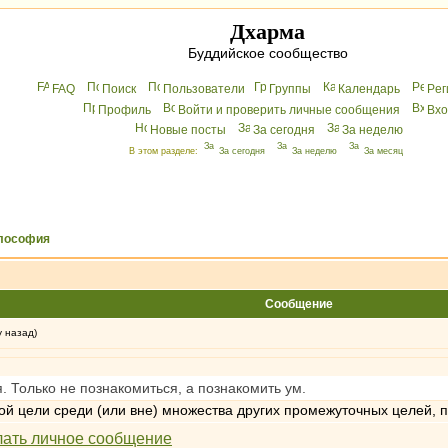
Дхарма
Буддийское сообщество
FAQ
Поиск
Пользователи
Группы
Календарь
Peг
Профиль
Войти и проверить личные сообщения
Вхo
Новые посты
За сегодня
За неделю
В этом разделе:
За сегодня
За неделю
За месяц
лософия
Сообщение
у назад)
. Только не познакомиться, а познакомить ум.
той цели среди (или вне) множества других промежуточных целей, 