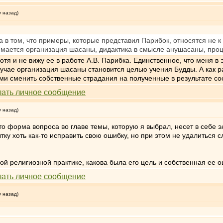
у назад)
в том, что примеры, которые представил Парибок, относятся не к
имается организация шасаны, дидактика в смысле анушасаны, проц
отя и не вижу ее в работе А.В. Парибка. Единственное, что меня в 
случае организация шасаны становится целью учения Будды. А как р
ми сменить собственные страдания на полученные в результате с
у назад)
что форма вопроса во главе темы, которую я выбрал, несет в себе 
ку хоть как-то исправить свою ошибку, но при этом не удалиться 
ной религиозной практике, какова была его цель и собственная ее 
у назад)