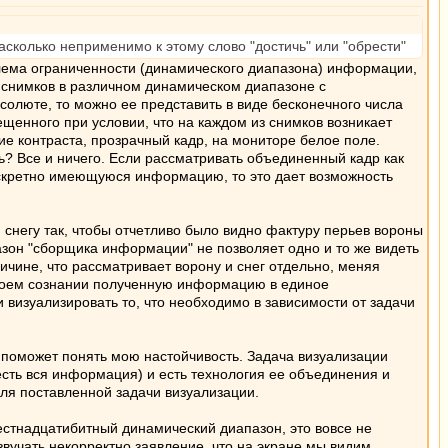
насколько неприменимо к этому слово "достичь" или "обрести"
лема ограниченности (динамического диапазона) информации,
 снимков в различном динамическом диапазоне с
олюте, то можно ее представить в виде бесконечного числа
щенного при условии, что на каждом из снимков возникает
е контраста, прозрачный кадр, на мониторе белое поле.
? Все и ничего. Если рассматривать объединенный кадр как
искретно имеющуюся информацию, то это дает возможность
снегу так, чтобы отчетливо было видно фактуру перьев вороны
зон "сборщика информации" не позволяет одно и то же видеть
ичине, что рассматривает ворону и снег отдельно, меняя
своем сознании полученную информацию в единое
визуализировать то, что необходимо в зависимости от задачи
 поможет понять мою настойчивость. Задача визуализации
сть вся информация) и есть технология ее объединения и
ля поставленной задачи визуализации.
естнадцатибитный динамический диапазон, это вовсе не
звучать некорректно заявление, что на экране мы видим