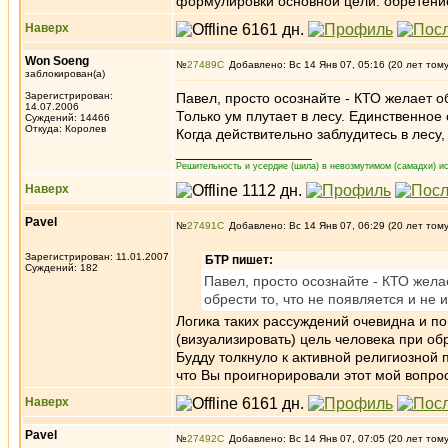
формулировки основной цели: обретение
Наверх
Won Soeng
№
27489
Добавлено: Вс 14 Янв 07, 05:16 (20 лет том
заблокирован(а)
Зарегистрирован:
Павел, просто осознайте - КТО желает о
14.07.2006
Только ум плутает в лесу. Единственное 
Суждений: 14466
Откуда: Королев
Когда действительно заблудитесь в лесу,
_________________
Решительность и усердие (шила) в невозмутимом (самадхи) ис
Наверх
Pavel
№
27491
Добавлено: Вс 14 Янв 07, 06:29 (20 лет том
Зарегистрирован: 11.01.2007
БТР пишет:
Суждений: 182
Павел, просто осознайте - КТО жела
обрести то, что не появляется и не 
Логика таких рассуждений очевидна и по
(визуализировать) цель человека при об
Будду толкнуло к активной религиозной 
что Вы проигнорировали этот мой вопрос
Наверх
Pavel
№
27492
Добавлено: Вс 14 Янв 07, 07:05 (20 лет том