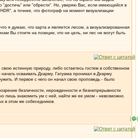
 "достичь" или "обрести". Но, уверяю Вас, если имеющейся в
"HDR", а точнее, что фотограф на момент визуализации
что я думаю, что карта и является лесом, а визуализированная
ам Вы стоите на позиции, что ни цель, ни лес не могут быть
 свою истинную природу, либо остаетесь гостем в собственном
начать осваивать Дхарму. Гатуама проникал в Дхарму
ужить. И первое с чего он начал свою проповедь - было
прозрение безличности, нерожденности и безнепрерывности
о лишь знакомить ум с ней, найти же ее умом - невозможно.
х в этом же собеседников.