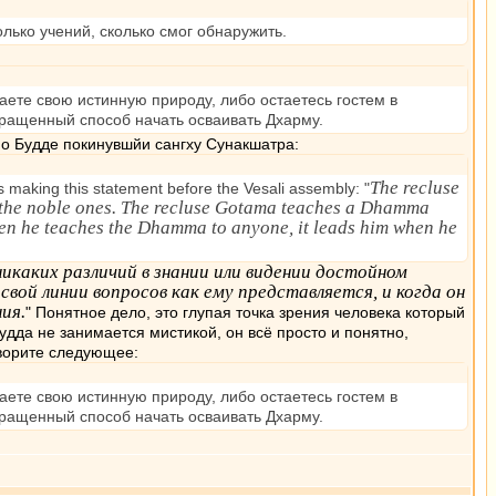
лько учений, сколько смог обнаружить.
аете свою истинную природу, либо остаетесь гостем в
ращенный способ начать осваивать Дхарму.
о Будде покинувшйи сангху Сунакшатра:
The recluse
s making this statement before the Vesali assembly: "
f the noble ones. The recluse Gotama teaches a Dhamma
when he teaches the Dhamma to anyone, it leads him when he
каких различий в знании или видении достойном
вой линии вопросов как ему представляется, и когда он
ия.
" Понятное дело, это глупая точка зрения человека который
удда не занимается мистикой, он всё просто и понятно,
оворите следующее:
аете свою истинную природу, либо остаетесь гостем в
ращенный способ начать осваивать Дхарму.