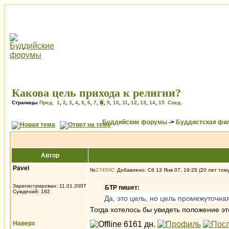
Какова цель прихода к религии?
Страницы
Пред.
1
,
2
,
3
,
4
,
5
,
6
,
7
,
8
,
9
,
10
,
11
,
12
,
13
,
14
,
15
След.
Буддийские форумы
->
Буддистская фи
Автор
Pavel
№
27450
Добавлено: Сб 13 Янв 07, 19:25 (20 лет том
Зарегистрирован: 11.01.2007
БТР пишет:
Суждений: 182
Да, это цель, но цель промежуточная
Тогда хотелось бы увидеть положение э
Наверх