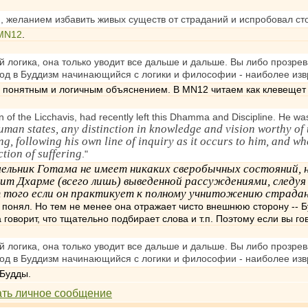
 желанием избавить живых существ от страданий и испробовал сто
MN12
.
 логика, она только уводит все дальше и дальше. Вы либо прозрев
од в Буддизм начинающийся с логики и философии - наиболее изв
 понятным и логичным объяснением. В MN12 читаем как клевещет 
of the Licchavis, had recently left this Dhamma and Discipline. He wa
man states, any distinction in knowledge and vision worthy o
g, following his own line of inquiry as it occurs to him, and 
ction of suffering
."
льник Готама не имеет никаких сверобычных состояний, ни
т Дхарме (всего лишь) выведенной рассуждениями, следуя с
т того если он практикует к полному учнитожению страдан
е понял. Но тем не менее она отражает чисто внешнюю сторону -- Б
 говорит, что тщательно подбирает слова и т.п. Поэтому если вы г
 логика, она только уводит все дальше и дальше. Вы либо прозрев
од в Буддизм начинающийся с логики и философии - наиболее изв
 Будды.