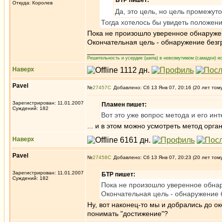
БТР пишет:
Откуда: Королев
Да, это цель, но цель промежуто
Тогда хотелось бы увидеть положен
Пока не произошло уверенное обнаруже
Окончательная цель - обнаружение безг
_________________
Решительность и усердие (шила) в невозмутимом (самадхи) ис
Наверх
Pavel
№
27457
Добавлено: Сб 13 Янв 07, 20:16 (20 лет том
Зарегистрирован: 11.01.2007
Пламен пишет:
Суждений: 182
Вот это уже вопрос метода и его инт
... и в этом можно усмотреть метод орг
Наверх
Pavel
№
27458
Добавлено: Сб 13 Янв 07, 20:23 (20 лет том
Зарегистрирован: 11.01.2007
БТР пишет:
Суждений: 182
Пока не произошло уверенное обнар
Окончательная цель - обнаружение 
Ну, вот наконец-то мы и добрались до о
понимать "достижение"?