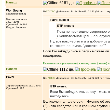
Наверх
Won Soeng
№
27478
Добавлено: Вс 14 Янв 07, 02:21 (20 лет том
заблокирован(а)
Зарегистрирован:
Pavel пишет:
14.07.2006
Суждений: 14466
БТР пишет:
Откуда: Королев
Пока не произошло уверенное о
Окончательная цель - обнаружен
Ну, вот наконец-то мы и добрались 
контексте понимать "достижение"?
Если Вы заблудились в лесу - можете л
находитесь.
_________________
Решительность и усердие (шила) в невозмутимом (самадхи) ис
Наверх
Pavel
№
27486
Добавлено: Вс 14 Янв 07, 04:22 (20 лет том
Зарегистрирован: 11.01.2007
БТР пишет:
Суждений: 182
Если Вы заблудились в лесу - может
находитесь.
Великолепная аллегория. Именно об этом
(?) - это средство или в крайнем случа