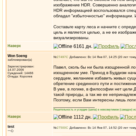
изображение HDR. Совершенно аналогичн
HDR информацией воспользовался специал
обладал "избыточностью" информации. И 
Составьте карту леса и начните с опред
цель и является целью, а не ее изображ
визуализированы.
Наверх
Won Soeng
№
27497
Добавлено: Вс 14 Янв 07, 14:25 (20 лет том
заблокирован(а)
Зарегистрирован:
Павел, сколь бы ни была изощренной лог
14.07.2006
изощренном уме. Приход в Буддизм нач
Суждений: 14466
Откуда: Королев
сердцем, желанием избавить живых сущес
обретение срединного пути и постижени
В уме, в логике, в философии нет цели
такой природы, а так же ее непринадлеж
Поэтому, если Вам интересны лишь логи
_________________
Решительность и усердие (шила) в невозмутимом (самадхи) ис
Наверх
test
№
27500
Добавлено: Вс 14 Янв 07, 14:52 (20 лет том
一心