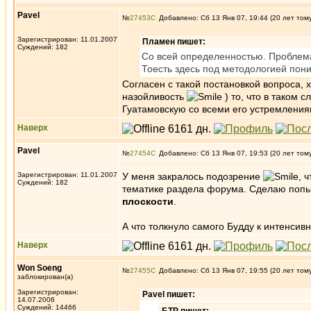
Pavel
№
27453
Добавлено: Сб 13 Янв 07, 19:44 (20 лет том
Зарегистрирован: 11.01.2007
Пламен пишет:
Суждений: 182
Со всей определенностью. Проблема 
Тоесть здесь под методологией пон
Согласен с такой постановкой вопроса, х
назойливость
) то, что в таком 
Гуатамовскую со всеми его устремления
Наверх
Pavel
№
27454
Добавлено: Сб 13 Янв 07, 19:53 (20 лет том
Зарегистрирован: 11.01.2007
У меня закралось подозрение
, 
Суждений: 182
тематике раздела форума. Сделаю попыт
плоскости
.
А что толкнуло самого Будду к интенсив
Наверх
Won Soeng
№
27455
Добавлено: Сб 13 Янв 07, 19:55 (20 лет том
заблокирован(а)
Зарегистрирован:
Pavel пишет:
14.07.2006
Суждений: 14466