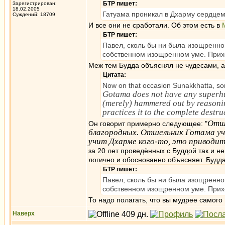
БТР пишет:
Зарегистрирован:
18.02.2005
Гатуама проникал в Дхарму сердцем,
Суждений: 18709
И все они не сработали. Об этом есть в
БТР пишет:
Павел, сколь бы ни была изощренной
собственном изощренном уме. Прих
Меж тем Будда объяснял не чудесами, а
Цитата:
Now on that occasion Sunakkhatta, son 
Gotama does not have any superhu
(merely) hammered out by reasonin
practices it to the complete destru
Отше
Он говорит примерно следующее: "
благородных. Отшельник Готама учи
учит Дхарме кого-то, это приводи
за 20 лет проведённых с Буддой так и н
логично и обоснованно объясняет. Будда
БТР пишет:
Павел, сколь бы ни была изощренной
собственном изощренном уме. Прих
То надо полагать, что вы мудрее самого
Наверх