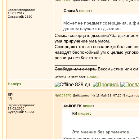
№
626790
Добавлено: Чт 11 Май 23, 00:58 (3 года то
Зарегистрирован:
СлаваА
пишет
:
15.01.2019
Суждений: 2820
Может не предмет созерцания, а фин
данном случае это дыхание.
Смысл созерцать дыхание?За дыханием 
ума,приручение ума умом.
Созерцают только сознание,и больше ни
наводят беспокойный ум с целью успоко
разницы нет.Как то так.
_________________
Свобода или смерть
Бессмыслие или см
Ответы на этот пост:
СлаваА
Наверх
КИ
№
626797
Добавлено: Чт 11 Май 23, 07:25 (3 года то
3Д
Зарегистрирован:
4eJIOBEK
пишет
:
17.02.2005
Суждений: 52233
КИ
пишет
:
Это мнение без аргументов.
Какие аргументы удовлетворят вас,"