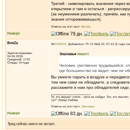
Третий - нивелировать значения через в
открытием и там и остаться - регрессир
(за неумением различать), причём, как 
знания отгораживаешься).
Ответы на этот пост:
BonZa
Наверх
BonZa
№
626825
Добавлено: Пт 12 Май 23, 07:12 (3 года то
Зарегистрирован:
Экалавья
пишет
:
04.04.2016
Суждений: 1732
Откуда: Oттyдa
Человек, умственно трудившийся, с
где большинство не видит, чем не о
Вы умеете парить в воздухе и передвига
том чем сами не обладаете, а следовате
расскажите и нам про обладателей сидх.
_________________
Те, кто веруют слепо, - пути не найдут. Тех, кто мысли
тут!" (Омар Хайям)
Ответы на этот пост:
Экалавья
Наверх
Тред сейчас никто не читает.