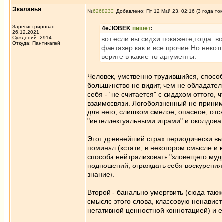
Экалавья
№
626823
Добавлено: Пт 12 Май 23, 02:16 (3 года то
Зарегистрирован:
4eJIOBEK
пишет
:
26.12.2021
Суждений: 2914
вот если вы сидхи покажете,тогда во
Откуда: Пантикапей
фантазер как и все прочие.Но некот
верите в какие то аргументы.
Человек, умственно трудившийся, спосо
большинство не видит, чем не обладател
себя - "не считается" с сиддхом оттого
взаимосвязи. Логобоязненный не принима
для него, слишком смелое, опасное, отсю
"интеллектуальными играми" и околдоват
Этот древнейший страх периодически вы
поминал (кстати, в некотором смысле и 
способа нейтрализовать "зловещего мудре
подношений, ограждать себя воскурениям
знание).
Второй - банально умертвить (сюда так
смысле этого слова, классовую ненавист
негативной ценностной коннотацией) и 