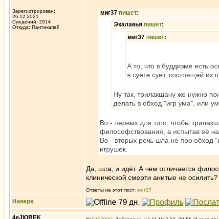
Зарегистрирован:
миг37
пишет
:
26.12.2021
Суждений: 2914
Экалавья
пишет
:
Откуда: Пантикапей
миг37
пишет
:
А то, что в буддизме есть о
в суете сует, состоящей из 
Ну так, трилакшану же нужно пон
делать в обход "игр ума", или у
Во - первых для того, чтобы трилак
философствования, а испытав её на
Во - вторых речь шла не про обход 
игрушек.
Да, шла, и идёт. А чем отличается филос
клинической смерти анитью не осилить?
Ответы на этот пост:
миг37
Наверх
4eJIOBEK