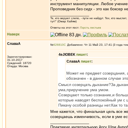
инструмент манипуляции. Любое учение 
Проповедник без сидх - это как боксер 
_________________
Те, кто веруют слепо, - пути не найдут. Тех, кто мысли
тут!" (Омар Хайям)
Ответы на этот пост:
Горсть листьев
Наверх
СлаваА
№
626810
Добавлено: Чт 11 Май 23, 17:41 (3 года то
4eJIOBEK
пишет
:
Зарегистрирован:
31.10.2017
СлаваА
пишет
:
Суждений: 18720
Откуда: Москва
Может не предмет созерцания, 
обозначен - в данном случае эт
Смысл созерцать дыхание?За дыхан
ума,приручение ума умом.
Созерцают только сознание,и больш
которые наводят беспокойный ум с ц
Пикачу особой разницы нет.Как то та
Мне кажется, что финальная цель все ж
созерцаешь изменчивость, если в уме ес
_________________
Практикую интегральную йогу Шри Ауроб