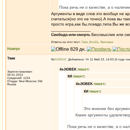
Пока речь не о качестве, а о наличии
Аргументы в виде слов это вообще не ар
считаться(но это не точно).А пока вы та
просто игра,как бы,псевдо,типа.Вы же вс
_________________
Свобода или смерть
Бессмыслие или см
Ответы на этот пост:
Твик
,
BonZa
,
Экалавья
Наверх
Твик
№
626803
Добавлено: Чт 11 Май 23, 14:03 (3 года то
4eJIOBEK
пишет
:
Зарегистрирован:
06.01.2013
КИ
пишет
:
Суждений: 1224
Откуда: New Moscow, Old
4eJIOBEK
пишет
:
Russia
КИ
пишет
:
Это мнение без аргумен
Какие аргументы удовлетвор
Пока речь не о качестве, а о на