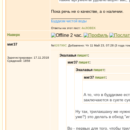
Пока речь не о качестве, а о наличии.
_________________
Буддизм чистой воды
Ответы на этот пост:
4eJIOBEK
Наверх
миг37
№
626799
Добавлено: Чт 11 Май 23, 07:28 (3 года то
Экалавья
пишет
:
Зарегистрирован: 17.11.2018
Суждений: 1858
миг37
пишет
:
Экалавья
пишет
:
миг37
пишет
:
А то, что в буддизме ес
заключаются в суете су
Ну так, трилакшану же нужн
уже?) это делать в обход "и
Во - первых для того, чтобы тр