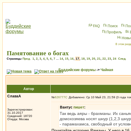
FAQ
Поиск
По
Профиль
Новы
В этом разд
Памятование о богах
Страницы
Пред.
1
,
2
,
3
,
4
,
5
,
6
,
7
...
14
,
15
,
16
,
17
,
18
,
19
,
20
,
21
,
22
,
23
,
24
След.
Буддийские форумы
->
Чайная
Автор
СлаваА
№
626777
Добавлено: Ср 10 Май 23, 21:59 (3 года то
Вантус
пишет
:
Зарегистрирован:
31.10.2017
Так ведь аяры - брахманы. Их санья
Суждений: 18720
домохозяева носят шнур (1,2,3 шнура)
Откуда: Москва
- парамахамса, свободный от условн
Почитайте историю Раманы. У него в 16 