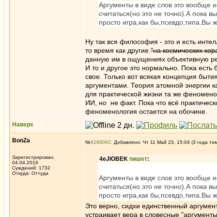
Аргументы в виде слов это вообще н
считаться(но это не точно).А пока в
просто игра,как бы,псевдо,типа.Вы ж
Ну так вся философия - это и есть инте
то время как другие
"на космических кор
данную им в ощущениях объективную р
И то и другое это нормально. Пока есть 
свое. Только вот всякая концепция быти
аргументами. Теория атомной энергии как
для практической жизни та же феноменол
ИИ, но не факт. Пока что всё практичес
феноменология остается на обочине.
Наверх
BonZa
№
626806
Добавлено: Чт 11 Май 23, 15:04 (3 года то
Зарегистрирован:
4eJIOBEK
пишет
:
04.04.2016
Суждений: 1732
Откуда: Oттyдa
Аргументы в виде слов это вообще н
считаться(но это не точно).А пока в
просто игра,как бы,псевдо,типа.Вы ж
Это верно, сидхи единственный аргумент
устраивает вера в словесные "аргументы