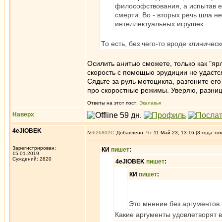
философствования, а испытав е
смерти. Во - вторых речь шла не
интеллектуальных игрушек.
То есть, без чего-то вроде клиничес
Осилить анитью сможете, только как "яр
скорость с помощью эрудиции не удастся,
Сядьте за руль мотоцикла, разгоните ег
про скоростные режимы. Уверяю, разниц
Ответы на этот пост:
Экалавья
Наверх
4eJIOBEK
№
626802
Добавлено: Чт 11 Май 23, 13:16 (3 года то
Зарегистрирован:
КИ
пишет
:
15.01.2019
Суждений: 2820
4eJIOBEK
пишет
:
КИ
пишет
:
Это мнение без аргументов.
Какие аргументы удовлетворят в