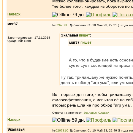
Можно коллекционировать, пока вырисова
"не более того", каждый из оборотов по
Наверх
миг37
№
626780
Добавлено: Ср 10 Май 23, 22:21 (3 года то
Экалавья
пишет
:
Зарегистрирован: 17.11.2018
Суждений: 1858
миг37
пишет
:
А то, что в буддизме есть основ
суете сует, состоящей из праха 
Ну так, трилакшану же нужно понять,
делать в обход "игр ума", или ум мож
Во - первых для того, чтобы трилакшану
философствования, а испытав её на соб
вторых речь шла не про обход "игр ума"
Ответы на этот пост:
Экалавья
,
СлаваА
Наверх
Экалавья
№
626781
Добавлено: Ср 10 Май 23, 22:46 (3 года то