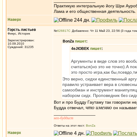
_________________
Практикую интегральную йогу Шри Ауроб
Лама и его общественная деятельность.
Наверх
Горсть листьев
№
626817
Добавлено: Чт 11 Май 23, 22:56 (3 года то
Фикус, Историк
Зарегистрирован:
BonZa
пишет
:
10.09.2010
Суждений: 31235
4eJIOBEK
пишет
:
Аргументы в виде слов это вооб
считаться(но это не точно).А по
это просто игра,как бы,псевдо,т
Это верно, сидхи единственный аргу
правило устраивает вера в словесны
самообман и инструмент манипуляци
набором сидх. Проповедник без сидх
Вот и про Будду Гаутаму так говорили н
что
именно
Будда отвечал,
он называе
_________________
нео-буддист
Ответы на этот пост:
BonZa
Наверх