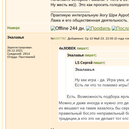
Ну жесть же)). Это как просить голодног
_________________
Практикую интегральную йогу Шри Ауроб
Лама и его общественная деятельность.
Наверх
Экалавья
№
626778
Добавлено: Ср 10 Май 23, 22:00 (3 года то
Зарегистрирован:
4eJIOBEK
пишет
:
26.12.2021
Суждений: 2914
Экалавья
пишет
:
Откуда: Пантикапей
LS Сергей
пишет
:
Экалавья
Ну как игра - да. Игра ума, 
Есть ли что то помимо игры?
Есть. Возможность подбора ярл
Можно,и даже иногда и нужно это де
их вешают на такие казалось бы сер
правильный бог,это неправильный бо
традиции,а кто это не делает тот от