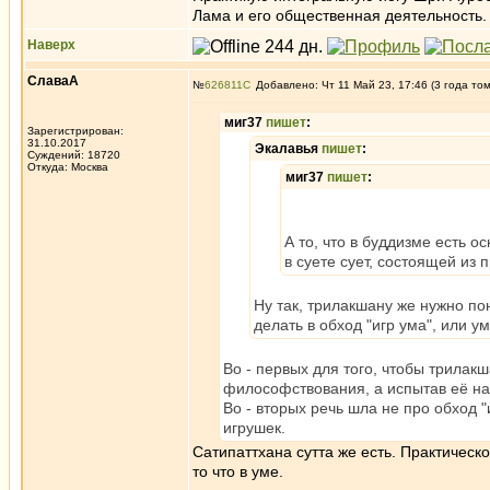
Лама и его общественная деятельность.
Наверх
СлаваА
№
626811
Добавлено: Чт 11 Май 23, 17:46 (3 года то
миг37
пишет
:
Зарегистрирован:
31.10.2017
Экалавья
пишет
:
Суждений: 18720
Откуда: Москва
миг37
пишет
:
А то, что в буддизме есть о
в суете сует, состоящей из 
Ну так, трилакшану же нужно пон
делать в обход "игр ума", или у
Во - первых для того, чтобы трилак
философствования, а испытав её на
Во - вторых речь шла не про обход 
игрушек.
Сатипаттхана сутта же есть. Практическ
то что в уме.