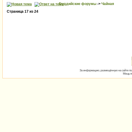
Буддийские форумы
->
Чайная
Страница
17
из
24
За информацию, размещённую на сайте пол
Мощь пх