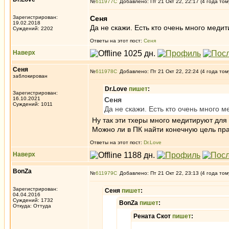
№
611977
Добавлено: Пт 21 Окт 22, 22:17 (4 года том
Зарегистрирован:
Сеня
19.02.2018
Да не скажи. Есть кто очень много медит
Суждений: 2202
Ответы на этот пост:
Сеня
Наверх
Сеня
№
611978
Добавлено: Пт 21 Окт 22, 22:24 (4 года том
заблокирован
Dr.Love
пишет
:
Зарегистрирован:
16.10.2021
Сеня
Суждений: 1011
Да не скажи. Есть кто очень много м
Ну так эти тхеры много медитируют для 
Можно ли в ПК найти конечную цель пра
Ответы на этот пост:
Dr.Love
Наверх
BonZa
№
611979
Добавлено: Пт 21 Окт 22, 23:13 (4 года том
Зарегистрирован:
Сеня
пишет
:
04.04.2016
Суждений: 1732
BonZa
пишет
:
Откуда: Oттyдa
Рената Скот
пишет
: