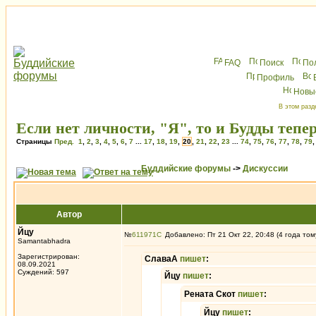
FAQ
Поиск
По
Профиль
Новы
В этом разд
Если нет личности, "Я", то и Будды тепер
Страницы
Пред.
1
,
2
,
3
,
4
,
5
,
6
,
7
...
17
,
18
,
19
,
20
,
21
,
22
,
23
...
74
,
75
,
76
,
77
,
78
,
79
Буддийские форумы
->
Дискуссии
Автор
Йцу
№
611971
Добавлено: Пт 21 Окт 22, 20:48 (4 года том
Samantabhadra
Зарегистрирован:
СлаваА
пишет
:
08.09.2021
Суждений: 597
Йцу
пишет
:
Рената Скот
пишет
:
Йцу
пишет
: