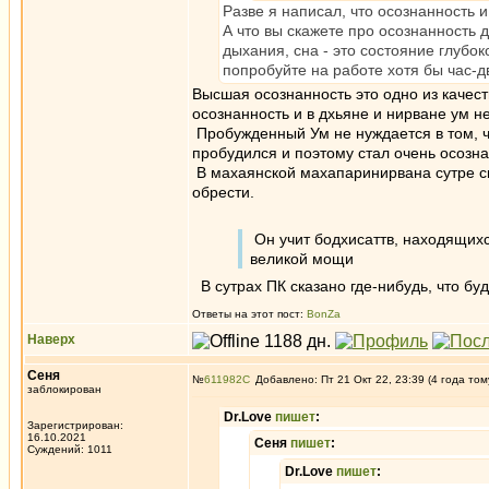
Разве я написал, что осознанность
А что вы скажете про осознанность 
дыхания, сна - это состояние глубок
попробуйте на работе хотя бы час-
Высшая осознанность это одно из качест
осознанность и в дхьяне и нирване ум н
Пробужденный Ум не нуждается в том, ч
пробудился и поэтому стал очень осозн
В махаянской махапаринирвана сутре ска
обрести.
Он учит бодхисаттв, находящихся
великой мощи
В сутрах ПК сказано где-нибудь, что б
Ответы на этот пост:
BonZa
Наверх
Сеня
№
611982
Добавлено: Пт 21 Окт 22, 23:39 (4 года том
заблокирован
Dr.Love
пишет
:
Зарегистрирован:
16.10.2021
Сеня
пишет
:
Суждений: 1011
Dr.Love
пишет
: