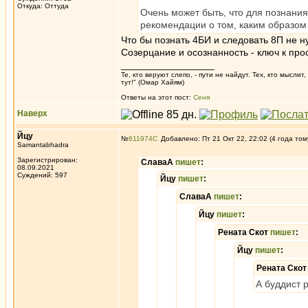
Откуда: Oттyдa
Очень может быть, что для познания
рекомендации о том, каким образом 
Что бы познать 4БИ и следовать 8П не н
Созерцание и осознанность - ключ к про
_________________
Те, кто веруют слепо, - пути не найдут. Тех, кто мысли
тут!" (Омар Хайям)
Ответы на этот пост:
Сеня
Наверх
Йцу
№
611974
Добавлено: Пт 21 Окт 22, 22:02 (4 года том
Samantabhadra
Зарегистрирован:
СлаваА
пишет
:
08.09.2021
Суждений: 597
Йцу
пишет
:
СлаваА
пишет
:
Йцу
пишет
:
Рената Скот
пишет
:
Йцу
пишет
:
Рената Ско
А буддист 