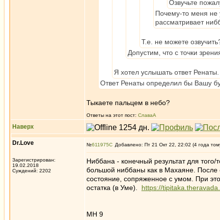
Озвучьте пожал
Почему-то меня не у
рассматривает нибб
Т.е. не можете озвучить
Допустим, что с точки зрен
Я хотел услышать ответ Ренаты.
Ответ Ренаты определил бы Вашу б
Тыкаете пальцем в небо?
Ответы на этот пост:
СлаваА
Наверх
Dr.Love
№
611975
Добавлено: Пт 21 Окт 22, 22:02 (4 года том
Зарегистрирован:
Ниббана - конечный результат для того/т
19.02.2018
большой ниббаны как в Махаяне. После 
Суждений: 2202
состояние, сопряженное с умом. При это
остатка (в Уме).
https://tipitaka.theravad
МН 9