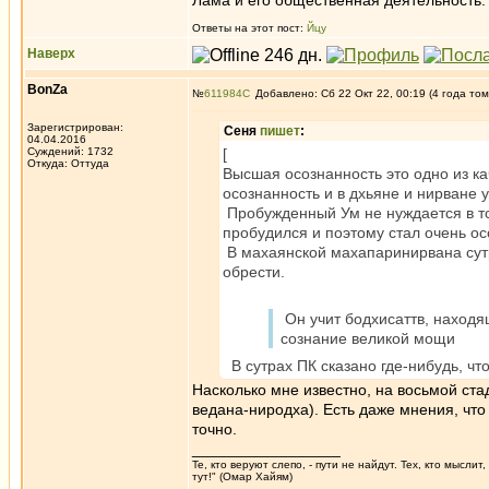
Лама и его общественная деятельность.
Ответы на этот пост:
Йцу
Наверх
BonZa
№
611984
Добавлено: Сб 22 Окт 22, 00:19 (4 года том
Зарегистрирован:
Сеня
пишет
:
04.04.2016
Суждений: 1732
[
Откуда: Oттyдa
Высшая осознанность это одно из ка
осознанность и в дхьяне и нирване 
Пробужденный Ум не нуждается в то
пробудился и поэтому стал очень о
В махаянской махапаринирвана сутре
обрести.
Он учит бодхисаттв, находящ
сознание великой мощи
В сутрах ПК сказано где-нибудь, ч
Насколько мне известно, на восьмой ст
ведана-ниродха). Есть даже мнения, что
точно.
_________________
Те, кто веруют слепо, - пути не найдут. Тех, кто мысли
тут!" (Омар Хайям)