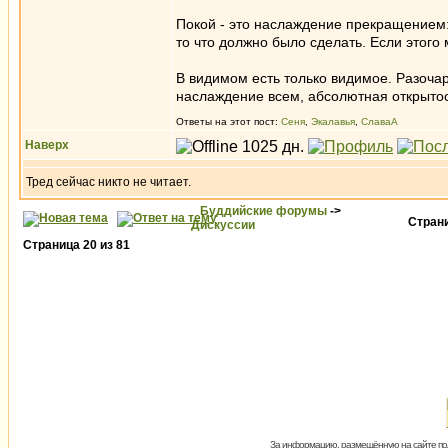
Покой - это наслаждение прекращением:
то что должно было сделать. Если этого 
В видимом есть только видимое. Разочар
наслаждение всем, абсолютная открытост
Ответы на этот пост:
Сеня
,
Экалавья
,
СлаваА
Наверх
Тред сейчас никто не читает.
Буддийские форумы
->
Стран
Дискуссии
Страница
20
из
81
За информацию, размещённую на сайте пол