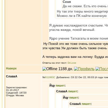
Сеня
Да не скажи. Есть кто очень
Ну так эти тхеры много медитир
Можно ли в ПК найти конечную 
Я думаю наслаждаются счастьем. Чт
угасла жажда, покой вечный.
Ядро учение Татхагаты в моем пони
Ну Покой это же тоже очень сильное чув
эти чувства Ум должен быть также очень
А теперь задачка вам на логику: Будда 
Ответы на этот пост:
Dr.Love
Наверх
СлаваА
№
611983
Добавлено: Сб 22 Окт 22, 00:03 (4 года том
Йцу
пишет
:
Зарегистрирован:
31.10.2017
СлаваА
пишет
:
Суждений: 18720
Откуда: Москва
Йцу
пишет
:
СлаваА
пишет
: