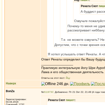
Йцу
пишет
:
Рената Скот
пиш
А буддист расс
Озвучьте пожалуйст
Почему-то меня не удивл
рассматривает ниббану
Т.е. не можете озвучить? Не
Допустим, что с точки зрения о
Я хотел услышать ответ Ренаты. А ч
Ответ Ренаты определил бы Вашу будущ
_________________
Практикую интегральную йогу Шри Ауроб
Лама и его общественная деятельность.
Ответы на этот пост:
Йцу
Наверх
BonZa
№
611973
Добавлено: Пт 21 Окт 22, 21:49 (4 года том
Зарегистрирован:
Рената Скот
пишет
:
04.04.2016
Суждений: 1732