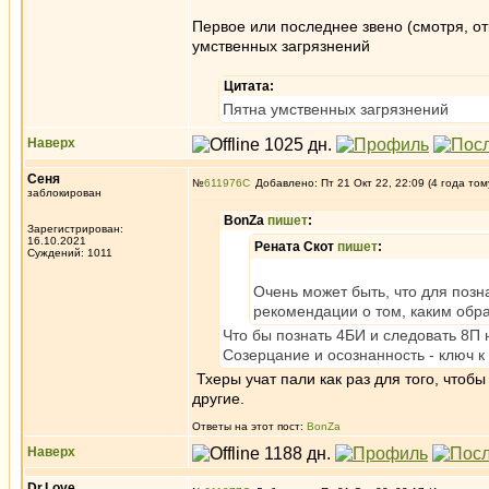
Первое или последнее звено (смотря, от
умственных загрязнений
Цитата:
Пятна умственных загрязнений
Наверх
Сеня
№
611976
Добавлено: Пт 21 Окт 22, 22:09 (4 года том
заблокирован
BonZa
пишет
:
Зарегистрирован:
16.10.2021
Рената Скот
пишет
:
Суждений: 1011
Очень может быть, что для позн
рекомендации о том, каким обра
Что бы познать 4БИ и следовать 8П 
Созерцание и осознанность - ключ к
Тхеры учат пали как раз для того, чтобы
другие.
Ответы на этот пост:
BonZa
Наверх
Dr.Love