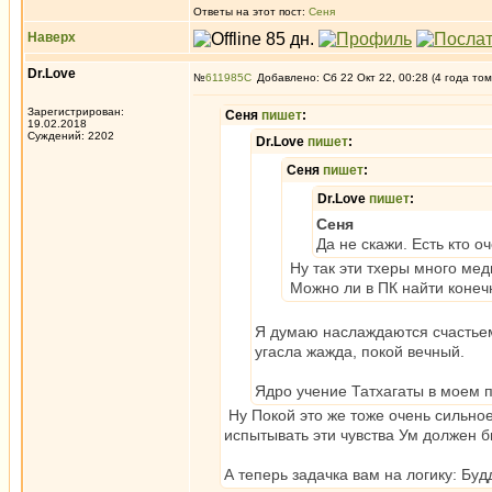
Ответы на этот пост:
Сеня
Наверх
Dr.Love
№
611985
Добавлено: Сб 22 Окт 22, 00:28 (4 года том
Зарегистрирован:
Сеня
пишет
:
19.02.2018
Суждений: 2202
Dr.Love
пишет
:
Сеня
пишет
:
Dr.Love
пишет
:
Сеня
Да не скажи. Есть кто о
Ну так эти тхеры много мед
Можно ли в ПК найти конеч
Я думаю наслаждаются счастьем
угасла жажда, покой вечный.
Ядро учение Татхагаты в моем 
Ну Покой это же тоже очень сильное
испытывать эти чувства Ум должен б
А теперь задачка вам на логику: Бу