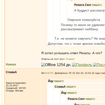
Рената Скот
пишет
:
А буддист рассматр
Озвучьте пожалуйста.
Почему-то меня не удивляет,
рассматривает ниббану.
Т.е. не можете озвучить? Не зна
Допустим, что с точки зрения освоб
Я хотел услышать ответ Ренаты. А что?
Ответы на этот пост:
СлаваА
Наверх
СлаваА
№
611972
Добавлено: Пт 21 Окт 22, 21:01 (4 года том
Йцу
пишет
:
Зарегистрирован:
31.10.2017
СлаваА
пишет
:
Суждений: 18720
Откуда: Москва
Йцу
пишет
:
Рената Скот
пишет
: