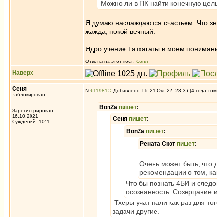
Можно ли в ПК найти конечную цель
Я думаю наслаждаются счастьем. Что зн
жажда, покой вечный.
Ядро учение Татхагаты в моем понимани
Ответы на этот пост:
Сеня
Наверх
Сеня
№
611981
Добавлено: Пт 21 Окт 22, 23:36 (4 года том
заблокирован
BonZa
пишет
:
Зарегистрирован:
16.10.2021
Сеня
пишет
:
Суждений: 1011
BonZa
пишет
:
Рената Скот
пишет
:
Очень может быть, что 
рекомендации о том, ка
Что бы познать 4БИ и следо
осознанность. Созерцание и
Тхеры учат пали как раз для то
задачи другие.