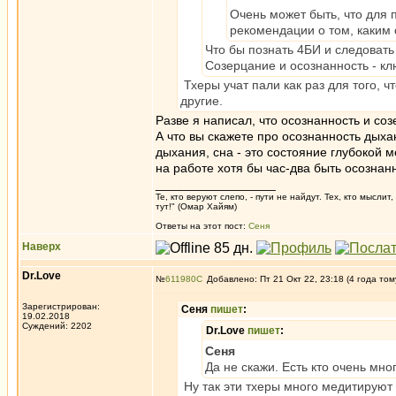
Очень может быть, что для 
рекомендации о том, каким 
Что бы познать 4БИ и следовать
Созерцание и осознанность - кл
Тхеры учат пали как раз для того, 
другие.
Разве я написал, что осознанность и с
А что вы скажете про осознанность дых
дыхания, сна - это состояние глубокой 
на работе хотя бы час-два быть осозна
_________________
Те, кто веруют слепо, - пути не найдут. Тех, кто мысли
тут!" (Омар Хайям)
Ответы на этот пост:
Сеня
Наверх
Dr.Love
№
611980
Добавлено: Пт 21 Окт 22, 23:18 (4 года том
Зарегистрирован:
Сеня
пишет
:
19.02.2018
Суждений: 2202
Dr.Love
пишет
:
Сеня
Да не скажи. Есть кто очень мно
Ну так эти тхеры много медитируют 