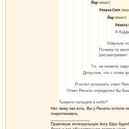
Йцу
пишет
:
Рената Скот
пиш
Йцу
пишет
:
Рената
А будд
Озвучьте п
Почему-то меня 
рассматривает 
Т.е. не можете озву
Допустим, что с точки 
Я хотел услышать ответ Рен
Ответ Ренаты определил бы Ва
Тыкаете пальцем в небо?
Нет, вижу как есть. Вы у Ренаты хотели 
покритиковать.
_________________
Практикую интегральную йогу Шри Ауроб