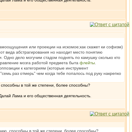
Далай Лама и его общественная деятельность.
самоощущения или проекции на искомое;как скажет ки софизм)
у от вида абстрагирования но находит место понятию
. Одно дело могучим стадом поднять по камушку сколько кто
вправление мозга работой предмета быта
флейты
.
оппозиции к категориям (которые инструмент
"семь раз отмерь" чем когда тебе попалось под руку накрепко
способны в той же степени, более способны?
Далай Лама и его общественная деятельность.
ию, способны в той же степени, более способны?