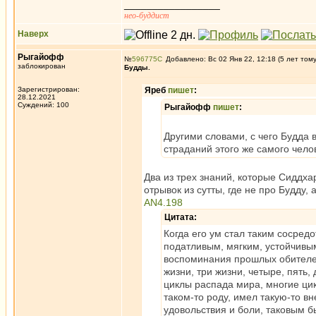
_________________
нео-буддист
Наверх
Рыгайофф
№
596775
Добавлено: Вс 02 Янв 22, 12:18 (5 лет том
заблокирован
Будды.
Зарегистрирован:
Яреб
пишет
:
28.12.2021
Суждений: 100
Рыгайофф
пишет
:
Другими словами, с чего Будда 
страданий этого же самого чело
Два из трех знаний, которые Сиддха
отрывок из сутты, где не про Будду,
AN4.198
Цитата:
Когда его ум стал таким соср
податливым, мягким, устойчивы
воспоминания прошлых обителе
жизни, три жизни, четыре, пять, 
циклы распада мира, многие цик
таком-то роду, имел такую-то 
удовольствия и боли, таковым б