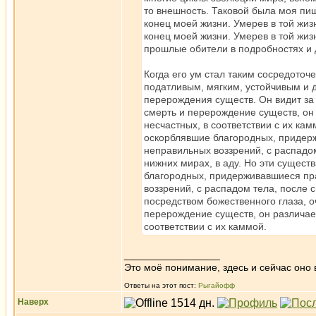
то внешность. Таковой была моя пи
конец моей жизни. Умерев в той жиз
конец моей жизни. Умерев в той жиз
прошлые обители в подробностях и 
Когда его ум стал таким сосредот
податливым, мягким, устойчивым и 
перерождения существ. Он видит за
смерть и перерождение существ, он 
несчастных, в соответствии с их ка
оскорблявшие благородных, придер
неправильных воззрений, с распадом
нижних мирах, в аду. Но эти сущест
благородных, придерживавшиеся пр
воззрений, с распадом тела, после 
посредством божественного глаза, 
перерождение существ, он различает
соответствии с их каммой.
_________________
Это моё понимание, здесь и сейчас оно в
Ответы на этот пост:
Рыгайофф
Наверх