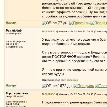
реконструировать её - это дело невозмо
более сложно организованный порядок при
концепт "эффекта бабочки"). Ну так вот,
способности видения особенно длинных 
Наверх
Рыгайофф
№
596765
Добавлено: Вс 02 Янв 22, 08:27 (5 лет том
заблокирован
У вас получается что-то вроде что я бы
Зарегистрирован:
падении башен и о метеорите.
28.12.2021
Суждений: 100
Суть моего вопроса - что дало Будде ос
некое ПОСТОЯННОЕ явление? Если нет та
что-то о причинно-следственной связи?
Я - не о причинно-следственной связи в
словах Будды.
Ответы на этот пост:
Экалавья
Наверх
Горсть листьев
№
596766
Добавлено: Вс 02 Янв 22, 09:38 (5 лет том
Фикус, Историк
Зарегистрирован:
Представления о реинкарнации были за
10.09.2010
_________________
Суждений: 31235