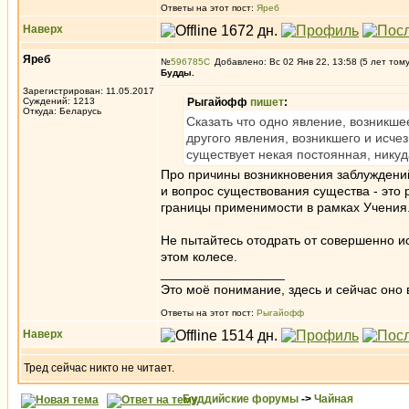
Ответы на этот пост:
Яреб
Наверх
Яреб
№
596785
Добавлено: Вс 02 Янв 22, 13:58 (5 лет том
Будды.
Зарегистрирован: 11.05.2017
Суждений: 1213
Рыгайофф
пишет
:
Откуда: Беларусь
Сказать что одно явление, возникше
другого явления, возникшего и исчез
существует некая постоянная, нику
Про причины возникновения заблуждений
и вопрос существования существа - это р
границы применимости в рамках Учения
Не пытайтесь отодрать от совершенно и
этом колесе.
_________________
Это моё понимание, здесь и сейчас оно в
Ответы на этот пост:
Рыгайофф
Наверх
Тред сейчас никто не читает.
Буддийские форумы
->
Чайная