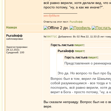
всё равно верили, хотя делали вид, что 
просто потому, "ну, а как же иначе?".
_________________
нео-буддист
Ответы на этот пост:
Рыгайофф
Наверх
Рыгайофф
№
596771
Добавлено: Вс 02 Янв 22, 11:33 (5 лет тому
заблокирован
Горсть листьев
пишет
:
Зарегистрирован:
28.12.2021
Рыгайофф
пишет
:
Суждений: 100
Горсть листьев
пишет
:
Представления о реинкарна
Это да. Но вопрос-то был про Бу
Вопрос был в том, верил ли Шакьяму
собой разумеющимся - все тогда и т
поспорить, всё равно верили, хотя 
верит в Бога - просто потому, "ну, а 
Вы сказали неправду. Вопрос был не о ве
вере.