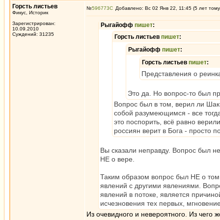
Горсть листьев
№
596773
Добавлено: Вс 02 Янв 22, 11:45 (5 лет тому
Фикус, Историк
Зарегистрирован:
Рыгайофф
пишет
:
10.09.2010
Суждений: 31235
Горсть листьев
пишет
:
Рыгайофф
пишет
:
Горсть листьев
пишет
:
Представления о реинк
Это да. Но вопрос-то был пр
Вопрос был в том, верил ли Шак
собой разумеющимся - все тогда
это поспорить, всё равно верил
россиян верит в Бога - просто по
Вы сказали неправду. Вопрос был не 
НЕ о вере.
Таким образом вопрос был НЕ о том
явлений с другими явлениями. Вопро
явлений в потоке, является причино
исчезновения тех первых, мгновени
Из очевидного и невероятного. Из чего 