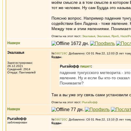
моём смысле а в том смысле в котором Б
тот же человек. Ну сам Будда это называ
Поясню вопрос. Например падение тунгу
содействии Бен Ладена - тоже явление. Н
Между тем и этим явлениями. Понимает
Ответы на этот пост:
Экалавья
,
Экалавья
,
Яреб
,
HazelP
Наверх
Экалавья
№
596719
Добавлено: Сб 01 Янв 22, 12:03 (5 лет том
Будды.
Зарегистрирован:
26.12.2021
Рыгайофф
пишет
:
Суждений: 2914
падение тунгусского метеорита - эт
Откуда: Пантикапей
явление. Ну и если бы кто-то сказа
Понимаете?
Так а вы уже эту связь сами установил
Ответы на этот пост:
Рыгайофф
Наверх
Рыгайофф
№
596720
Добавлено: Сб 01 Янв 22, 13:10 (5 лет том
заблокирован
Будды.