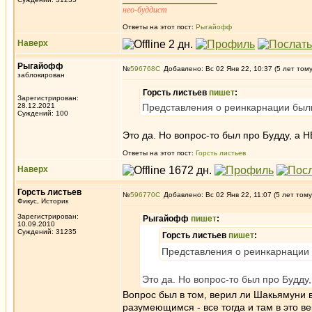
нео-буддист
Ответы на этот пост:
Рыгайофф
Наверх
Рыгайофф
№
596768
Добавлено: Вс 02 Янв 22, 10:37 (5 лет том
заблокирован
Горсть листьев
пишет
:
Зарегистрирован:
28.12.2021
Представления о реинкарнации был
Суждений: 100
Это да. Но вопрос-то был про Будду, а НЕ
Ответы на этот пост:
Горсть листьев
Наверх
Горсть листьев
№
596770
Добавлено: Вс 02 Янв 22, 11:07 (5 лет тому
Фикус, Историк
Зарегистрирован:
Рыгайофф
пишет
:
10.09.2010
Суждений: 31235
Горсть листьев
пишет
:
Представления о реинкарнации 
Это да. Но вопрос-то был про Будду, 
Вопрос был в том, верил ли Шакьямуни в
разумеющимся - все тогда и там в это в