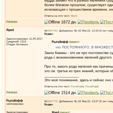
Будда заявил что в разных явлениях су
более близком прошлом, существует одн
исчезающая с прошествием времени, он 
Ответы на этот пост:
Яреб
Наверх
Яреб
№
596776
Добавлено: Вс 02 Янв 22, 12:43 (5 лет том
Будды.
Зарегистрирован: 11.05.2017
Суждений: 1213
Рыгайофф
пишет
:
Откуда: Беларусь
... что ПОСТОЯННОГО, В МНОЖЕС
Закон Каммы - это не про постоянство с
рода с возникновением явлений другого 
Про то, какого рода явления как причин
это см. третье из трех знаний, которые 
_________________
Это моё понимание, здесь и сейчас оно в
Ответы на этот пост:
Рыгайофф
,
Рыгайофф
Наверх
Рыгайофф
№
596777
Добавлено: Вс 02 Янв 22, 13:07 (5 лет том
заблокирован
Будды.
Зарегистрирован:
Яреб
пишет
: