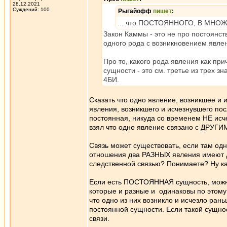
28.12.2021
Суждений: 100
Рыгайофф
пишет
:
... что ПОСТОЯННОГО, В МН
Закон Каммы - это не про постоянст
одного рода с возникновением явлен
Про то, какого рода явления как пр
сущности - это см. третье из трех з
4БИ.
Сказать что одно явление, возникшее и 
явления, возникшего и исчезнувшего посл
постоянная, никуда со временем НЕ исче
взял что одно явление связано с ДРУГИ
Связь может существовать, если там од
отношения два РАЗНЫХ явления имеют др
следственной связью? Понимаете? Ну ка
Если есть ПОСТОЯННАЯ сущность, можно 
которые и разные и одинаковы по этому 
что одно из них возникло и исчезло рань
постоянной сущности. Если такой сущно
связи.