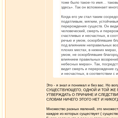
тоже было такое-то имя… таковы
здесь». Так он вспоминает мно
Когда его ум стал таким соср
податливым, мягким, устойчивы
перерождения существ. Он види
человеческий, смерть и перерож
счастливых и несчастных, в соо
речью и умом, оскорблявшие бл
под влиянием неправильных воз
плохих местах, в нижних мирах,
умом, не оскорблявшие благоро
влиянием правильных воззрений,
небесных мирах». Так, посредс
видит смерть и перерождение су
и несчастных, в соответствии с 
Это - я знал и понимал и без вас. Н
СУЩЕСТВУЮЩЕГО, ОДНОЙ И ТОЙ ЖЕ
УТВЕРЖДАТЬ О ПРИЧИНЕ И СЛЕДСТВИИ
СЛОВАМ НИЧЕГО ЭТОГО НЕТ И НИКОГ
Множество разных явлений, это множеств
каждое из которых существует ( существ