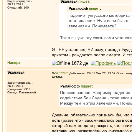
Зарегистрирован:
Экалавья
пишет
:
28.12.2021
Суждений: 100
Рыгайофф
пишет
:
падение тунгусского метеорита 
тоже явление. Ну и если бы кто-
явлениями. Понимаете?
Так а вы уже эту связь сами устан
Я - НЕ установил, НИ разу, никогда. Будд
архатом - рождается после смерти. И ст
Наверх
Экалавья
№
596726
Добавлено: Сб 01 Янв 22, 13:52 (5 лет том
Будды.
Зарегистрирован:
26.12.2021
Рыгайофф
пишет
:
Суждений: 2914
Поясню вопрос. Например падение т
Откуда: Пантикапей
содействии Бен Ладена - тоже явлени
Между тем и этим явлениями. Пони
Древние, обязательно признали бы, что
есть (разве что - засомневались бы в со
который нам не дано раскрыть, что значи
петляющую, разветвлённую, ризомную лин