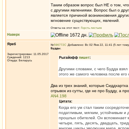
Таким образом вопрос был НЕ о том, чт
с другими явлениями. Вопрос был о друг
является причиной возникновения других
мгновение существующих, явлений.
Ответы на этот пост:
Горсть листьев
Наверх
Яреб
№
596772
Добавлено: Вс 02 Янв 22, 11:41 (5 лет тому
Будды.
Зарегистрирован: 11.05.2017
Суждений: 1213
Рыгайофф
пишет
:
Откуда: Беларусь
Другими словами, с чего Будда взял
этого же самого человека после его
Два из трех знаний, которые Сиддхартх
отрывок из сутты, где не про Будду, а п
AN4.198
Цитата:
Когда его ум стал таким сосредот
податливым, мягким, устойчивым и
прошлых обителей. Он вспоминает 
четыре, пять, десять, двадцать, трид
многие циклы эволюции мира, вспоми