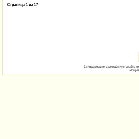
Страница
1
из
17
За информацию, размещённую на сайте пол
Мощь пх