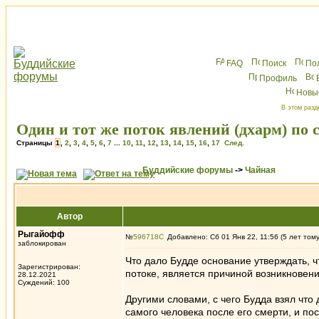
FAQ
Поиск
По
Профиль
Новы
В этом разд
Один и тот же поток явлений (дхарм) по 
Страницы
1
,
2
,
3
,
4
,
5
,
6
,
7
...
10
,
11
,
12
,
13
,
14
,
15
,
16
,
17
След.
Буддийские форумы
->
Чайная
Автор
Рыгайофф
№
596718
Добавлено: Сб 01 Янв 22, 11:56 (5 лет том
заблокирован
Что дало Будде основание утверждать, 
Зарегистрирован:
потоке, является причиной возникновени
28.12.2021
Суждений: 100
Другими словами, с чего Будда взял что
самого человека после его смерти, и по