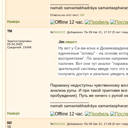
_________________
namaḥ samantabhadrāya samantaspharaṇ
Ответы на этот пост:
КИ
Наверх
ТМ
№
584222
Добавлено: Пн 09 Авг 21, 17:37 (5 лет тому
Зарегистрирован:
Jim
пишет
:
05.04.2005
Суждений: 15499
Ну вот у Си-ва-кона и Дхаммавадина
единичные "атомы" - на основе кото
восприятием". По аналогии например
палочек. Вот они тут аналог "парама
зрительной системы ввиде того что
получить доступ и реально увидеть
Параману недоступны чувственному восп
анализа рупы. И при такой трактовке вс
пробуждения). Путь же ничего с рупой не
_________________
namaḥ samantabhadrāya samantaspharaṇ
Наверх
КИ
№
584224
Добавлено: Пн 09 Авг 21, 17:48 (5 лет тому
3Д