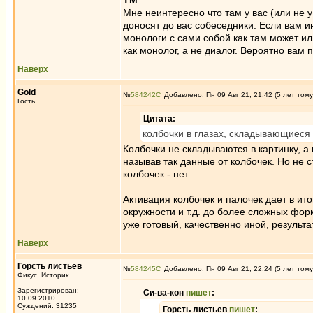
ТМ
Мне неинтересно что там у вас (или не 
доносят до вас собеседники. Если вам и
монологи с сами собой как там может ил
как монолог, а не диалог. Вероятно вам п
Наверх
Gold
№
584242
Добавлено: Пн 09 Авг 21, 21:42 (5 лет тому
Гость
Цитата:
колбочки в глазах, складывающиеся 
Колбочки не складываются в картинку, а
называв так данные от колбочек. Но не с
колбочек - нет.
Активация колбочек и палочек дает в ито
окружности и т.д. до более сложных фор
уже готовый, качественно иной, результ
Наверх
Горсть листьев
№
584245
Добавлено: Пн 09 Авг 21, 22:24 (5 лет тому
Фикус, Историк
Зарегистрирован:
Си-ва-кон
пишет
:
10.09.2010
Суждений: 31235
Горсть листьев
пишет
: