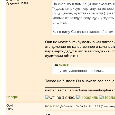
05.04.2005
Суждений: 15499
На сколько я помню (и нас сколько 
"художник рисует картину на основе 
(ощущения, чувственное и пр.), ре
мелькают каждую секунду и увидеть 
анализа.
Как я вижу Си-ва-кон пишет об этом 
Они не могут быть буквально как пиксел
это деление не качественное а количест
парамартх дадут в итоге заблуждение, с
аудитории объекты.
Jim
пишет
:
не путем умственного анализа
Такого не бывает. Он в начале все равн
_________________
namaḥ samantabhadrāya samantaspharaṇ
Наверх
Gold
№
584234
Добавлено: Пн 09 Авг 21, 19:34 (5 лет тому
Гость