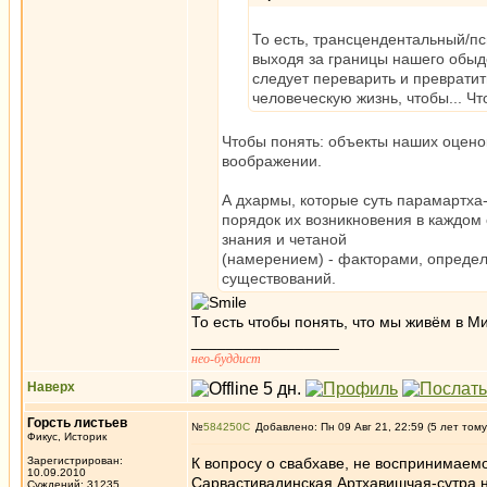
То есть, трансцендентальный/пс
выходя за границы нашего обыд
следует переварить и преврати
человеческую жизнь, чтобы... Чт
Чтобы понять: объекты наших оцено
воображении.
А дхармы, которые суть парамартха-
порядок их возникновения в каждом
знания и четаной
(намерением) - факторами, опреде
существований.
То есть чтобы понять, что мы живём в М
_________________
нео-буддист
Наверх
Горсть листьев
№
584250
Добавлено: Пн 09 Авг 21, 22:59 (5 лет тому
Фикус, Историк
Зарегистрирован:
К вопросу о свабхаве, не воспринимаем
10.09.2010
Сарвастивадинская Артхавишчая-сутра н
Суждений: 31235