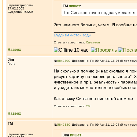
Зарегистрирован:
ТМ
пишет
:
17.02.2005
Суждений: 52235
Что Сивакон точно подразумевает я 
Это намного больше, чем я. Я вообще не
_________________
Буддизм чистой воды
Ответы на этот пост:
Си-ва-кон
Наверх
Jim
№
584230
Добавлено: Пн 09 Авг 21, 18:26 (5 лет тому
Гость
На сколько я помню (и нас сколько я по
рисует картину на основе реальности". 
чувственное и пр.), реальность - пар
и увидеть их можно только в особых сос
Как я вижу Си-ва-кон пишет об этом же.
Ответы на этот пост:
ТМ
Наверх
ТМ
№
584233
Добавлено: Пн 09 Авг 21, 19:04 (5 лет тому
Зарегистрирован:
Jim
пишет
: