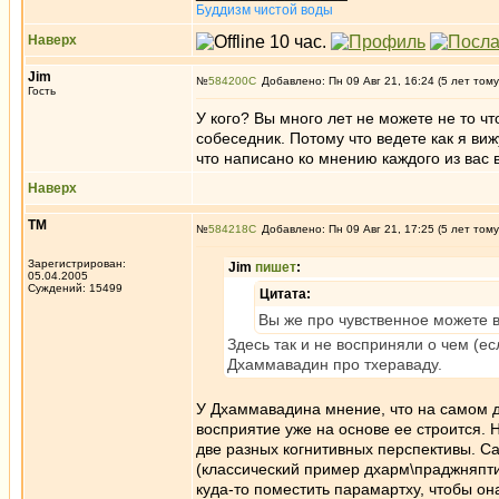
Буддизм чистой воды
Наверх
Jim
№
584200
Добавлено: Пн 09 Авг 21, 16:24 (5 лет тому
Гость
У кого? Вы много лет не можете не то чт
собеседник. Потому что ведете как я виж
что написано ко мнению каждого из вас в
Наверх
ТМ
№
584218
Добавлено: Пн 09 Авг 21, 17:25 (5 лет тому
Зарегистрирован:
Jim
пишет
:
05.04.2005
Суждений: 15499
Цитата:
Вы же про чувственное можете в
Здесь так и не восприняли о чем (е
Дхаммавадин про тхераваду.
У Дхаммавадина мнение, что на самом д
восприятие уже на основе ее строится. Н
две разных когнитивных перспективы. Сар
(классический пример дхарм\праджняпти).
куда-то поместить парамартху, чтобы он