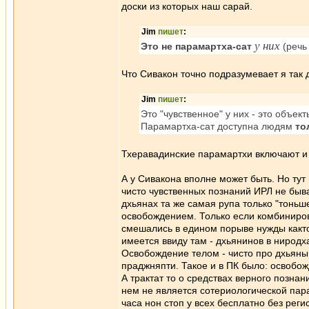
доски из которых наш сарай.
Jim
пишет
:
у них
Это не парамартха-сат
(речь
Что Сивакон точно подразумевает я так д
Jim
пишет
:
Это "чувственное" у них - это объе
Парамартха-сат доступна людям
то
Тхеравадинские парамартхи включают и 
А у Сивакона вполне может быть. Но тут
чисто чувственных познаний ИРЛ не быва
дхьянах та же самая рупа только "тоньш
освобождением. Только если комбиниров
смешались в едином порыве нужды както
имеется ввиду там - дхьянинов в нирод
Освобождение телом - чисто про дхьяны, 
праджняпти. Такое и в ПК было: освобож
А трактат то о средствах верного познан
нем не является сотериологической пар
часа нон стоп у всех бесплатно без реги