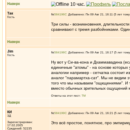
Наверх
Так
№
584196
Добавлено: Пн 09 Авг 21, 16:11 (5 лет тому
Гость
Три силы - возникновения, длительности
сравнивают с тремя разбойниками. Один 
Наверх
Jim
№
584198
Добавлено: Пн 09 Авг 21, 16:17 (5 лет тому
Гость
Ну вот у Си-ва-кона и Дхаммавадина (ес
единичные "атомы" - на основе которых 
аналогии например - сетчатка состоит и
аналог "парамартха-сат". Мы не видим э
того что мы называем "ощкщениями". И т
вместо обычных зрительных ощущений м
Ответы на этот пост:
ТМ
Наверх
КИ
№
584199
Добавлено: Пн 09 Авг 21, 16:21 (5 лет тому
3Д
Зарегистрирован:
Это всё простое, понятное, про эмпирику
17.02.2005
_________________
Суждений: 52235