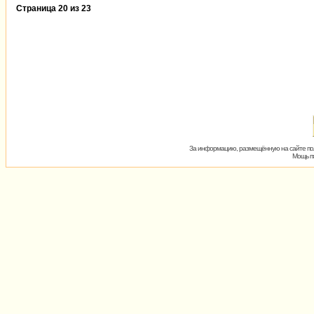
Страница
20
из
23
За информацию, размещённую на сайте пол
Мощь пх