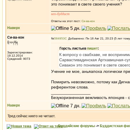
это понимает в свете своего учения?
_________________
нео-буддист
Ответы на этот пост:
Си-ва-кон
Наверх
Си-ва-кон
№
584953
Добавлено: Пн 16 Авг 21, 20:23 (5 лет тому
སྲི་བ་དཀོན
Горсть листьев
пишет
:
Зарегистрирован:
К вопросу о свабхаве, не восприни
19.12.2014
Суждений: 9073
Сарвастивадинская Артхавишчая-сут
Сивакон это понимает в свете своег
Учение не мое, аньяапоха логически пре
Помирить невозможно, потому как Дигна
референтом слова.
_________________
Безукоризненная вежливость японцев - с
Наверх
Тред сейчас никто не читает.
Буддийские форумы
->
Буддистская фи