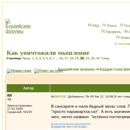
FAQ
Поиск
По
Профиль
Новы
В этом разд
Как уничтожили мышление
Страницы
Пред.
1
,
2
,
3
,
4
,
5
,
6
,
7
...
16
,
17
,
18
,
19
,
20
,
21
,
22
,
23
След.
Буддийские форумы
->
Буддистская фи
Автор
КИ
№
584193
Добавлено: Пн 09 Авг 21, 16:08 (5 лет тому
3Д
Зарегистрирован:
В санскрите и пали бедный запас слов. 
17.02.2005
"просто парамартха-сат". А есть значени
Суждений: 52235
чего, нечто названо "истинно-постигае
_________________
Буддизм чистой воды