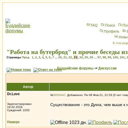
FAQ
Поиск
По
Профиль
Новы
В этом разд
"Работа на бутерброд" и прочие беседы и
Страницы
Пред.
1
,
2
,
3
,
4
,
5
,
6
,
7
...
20
,
21
,
22
,
23
,
24
,
25
,
26
...
97
,
98
,
99
,
100
,
101
,
Буддийские форумы
->
Дискуссии
Автор
Dr.Love
№
565044
Добавлено: Пн 08 Фев 21, 21:53 (5 лет том
Зарегистрирован:
Существование - это Дукха, чем выше к
19.02.2018
Суждений: 2202
Наверх