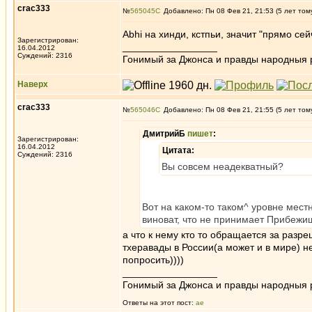
crac333
№
565045
Добавлено: Пн 08 Фев 21, 21:53 (5 лет том
Abhi на хинди, кстпьи, значит "прямо сейч
Зарегистрирован:
_________________
16.04.2012
Суждений: 2316
Гонимый за Джонса и правды народныя 
Наверх
crac333
№
565046
Добавлено: Пн 08 Фев 21, 21:55 (5 лет том
ДмитрийБ
пишет
:
Зарегистрирован:
16.04.2012
Цитата:
Суждений: 2316
Вы совсем неадекватный?
Вот на каком-то таком^ уровне мес
виноват, что не принимает Прибежи
а что к нему кто то обращается за разр
тхеравады в России(а может и в мире) нет
попросить))))
_________________
Гонимый за Джонса и правды народныя 
Ответы на этот пост:
ae