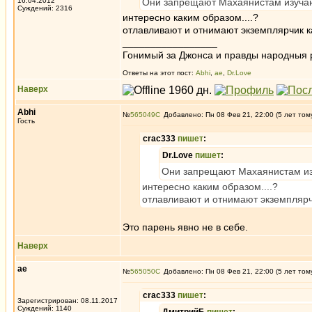
16.04.2012
Они запрещают Махаянистам изучаю
Суждений: 2316
интересно каким образом....?
отлавливают и отнимают экземплярчик к
_________________
Гонимый за Джонса и правды народныя 
Ответы на этот пост:
Abhi
,
ae
,
Dr.Love
Наверх
Abhi
№
565049
Добавлено: Пн 08 Фев 21, 22:00 (5 лет том
Гость
crac333
пишет
:
Dr.Love
пишет
:
Они запрещают Махаянистам из
интересно каким образом....?
отлавливают и отнимают экземплярч
Это парень явно не в себе.
Наверх
ae
№
565050
Добавлено: Пн 08 Фев 21, 22:00 (5 лет том
crac333
пишет
:
Зарегистрирован: 08.11.2017
Суждений: 1140