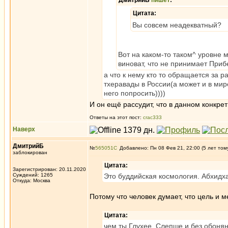
ДмитрийБ
пишет
:
Цитата:
Вы совсем неадекватный?
Вот на каком-то таком^ уровне
виноват, что не принимает При
а что к нему кто то обращается за 
тхеравады в России(а может и в мире
него попросить))))
И он ещё рассудит, что в данном конкре
Ответы на этот пост:
crac333
Наверх
ДмитрийБ
№
565051
Добавлено: Пн 08 Фев 21, 22:00 (5 лет том
заблокирован
Цитата:
Зарегистрирован: 20.11.2020
Суждений: 1265
Это буддийская космология. Абхидх
Откуда: Москва
Потому что человек думает, что цель и м
Цитата:
чем ты Глухее, Слепше и без обоня