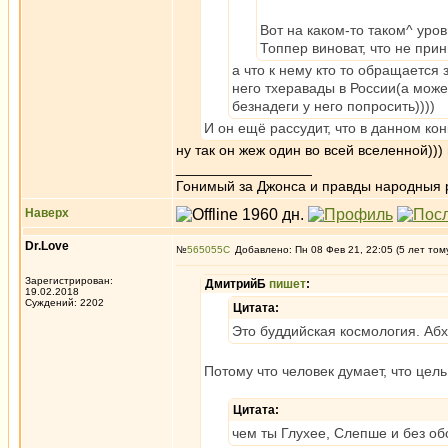
Вот на каком-то таком^ ур
Топпер виноват, что не пр
а что к нему кто то обращается
него тхеравады в России(а может
безнадеги у него попросить))))
И он ещё рассудит, что в данном ко
ну так он жеж один во всей вселенной)))
_________________
Гонимый за Джонса и правды народныя 
Наверх
Dr.Love
№
565055
Добавлено: Пн 08 Фев 21, 22:05 (5 лет том
Зарегистрирован:
ДмитрийБ
пишет
:
19.02.2018
Суждений: 2202
Цитата:
Это буддийская космология. Аб
Потому что человек думает, что цель
Цитата:
чем ты Глухее, Слепше и без о