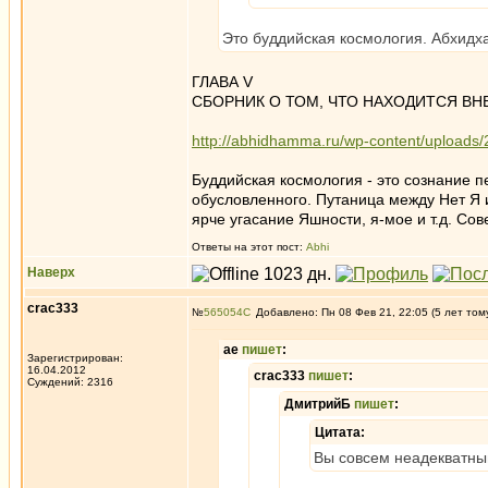
Это буддийская космология. Абхидх
ГЛАВА V
СБОРНИК О ТОМ, ЧТО НАХОДИТСЯ ВН
http://abhidhamma.ru/wp-content/upload
Буддийская космология - это сознание 
обусловленного. Путаница между Нет Я 
ярче угасание Яшности, я-мое и т.д. Со
Ответы на этот пост:
Abhi
Наверх
crac333
№
565054
Добавлено: Пн 08 Фев 21, 22:05 (5 лет том
ae
пишет
:
Зарегистрирован:
16.04.2012
crac333
пишет
:
Суждений: 2316
ДмитрийБ
пишет
:
Цитата:
Вы совсем неадекватны