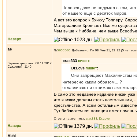
Человек даже не подумал о том, что
от нашего ещё с десяток миров.
А вот это вопрос к Бхикку Топперу. Спро
Материализм Крепчает. Все же существ
Чем выше к Ниббане, чем выше Всеобъе
Наверх
ae
№
565056
Добавлено: Пн 08 Фев 21, 22:12 (5 лет том
crac333
пишет
:
Зарегистрирован: 08.11.2017
Суждений: 1140
Dr.Love
пишет
:
Они запрещают Махаянистам из
интересно каким образом....?
отлавливают и отнимают экземплярч
В само это недавнее издание никай уже
что книжки должны стать настольными, -
крестьянства. А всем остальным известн
Тут библиотечная полиция имеет очень ч
Ответы на этот пост:
crac333
,
Dr.Love
Наверх
Abhi
№
565057
Добавлено: Пн 08 Фев 21, 22:16 (5 лет том