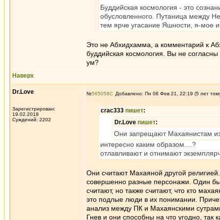
Буддийская космология - это сознан
обусловленного. Путаница между Нет
тем ярче угасание Яшности, я-мое и
Это не Абхидхамма, а комментарий к Аб
буддийская космология. Вы не согласны 
ум?
Наверх
Dr.Love
№
565058
Добавлено: Пн 08 Фев 21, 22:19 (5 лет том
Зарегистрирован:
crac333
пишет
:
19.02.2018
Суждений: 2202
Dr.Love
пишет
:
Они запрещают Махаянистам из
интересно каким образом....?
отлавливают и отнимают экземплярч
Они считают Махаяной другой религией.
совершенно разные персонажи. Один был
считают, но также считают, что кто маха
это подлые люди в их понимании. Приче
анализ между ПК и Махаянскими сутрами,
Гнев и они способны на что угодно, так 