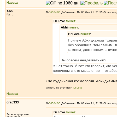
Наверх
Abhi
№
565047
Добавлено: Пн 08 Фев 21, 21:55 (5 лет том
Гость
Dr.Love
пишет
:
Abhi
пишет
:
Dr.Love
пишет
:
Причем Абхидхамма Тхерава
без обоняния, тем самым, т
камнем, даже посимпатичней
Вы совсем неадекватный?
я нет точно. А вот кто говорит, что 
конечном счете мышление - тот аб
Это буддийская космология. Абхидхамма
Ответы на этот пост:
Dr.Love
Наверх
crac333
№
565048
Добавлено: Пн 08 Фев 21, 21:58 (5 лет том
Dr.Love
пишет
:
Зарегистрирован: