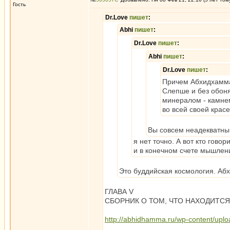
Гость
Dr.Love
пишет
:
Abhi
пишет
:
Dr.Love
пишет
:
Abhi
пишет
:
Dr.Love
пишет
:
Причем Абхидхамма 
Слепше и без обоня
минералом - камнем
во всей своей красе
Вы совсем неадекватны
я нет точно. А вот кто гово
и в конечном счете мышлен
Это буддийская космология. Аб
ГЛАВА V
СБОРНИК О ТОМ, ЧТО НАХОДИТС
http://abhidhamma.ru/wp-content/up