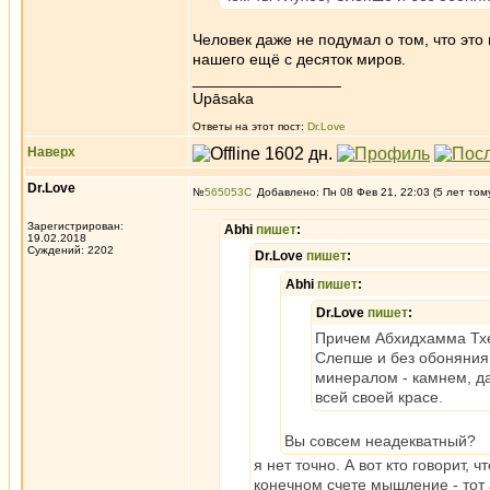
Человек даже не подумал о том, что это
нашего ещё с десяток миров.
_________________
Upāsaka
Ответы на этот пост:
Dr.Love
Наверх
Dr.Love
№
565053
Добавлено: Пн 08 Фев 21, 22:03 (5 лет том
Зарегистрирован:
Abhi
пишет
:
19.02.2018
Суждений: 2202
Dr.Love
пишет
:
Abhi
пишет
:
Dr.Love
пишет
:
Причем Абхидхамма Тхер
Слепше и без обоняния,
минералом - камнем, да
всей своей красе.
Вы совсем неадекватный?
я нет точно. А вот кто говорит, 
конечном счете мышление - то