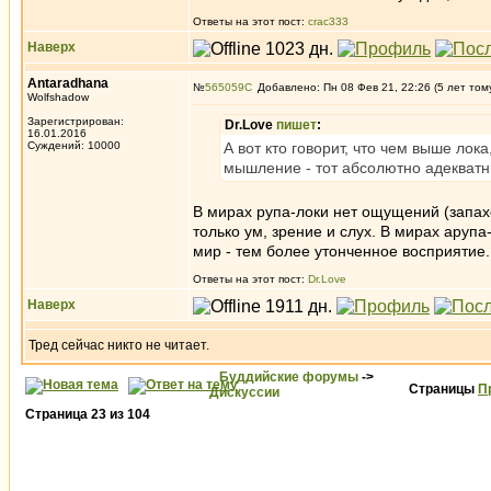
Ответы на этот пост:
crac333
Наверх
Antaradhana
№
565059
Добавлено: Пн 08 Фев 21, 22:26 (5 лет том
Wolfshadow
Зарегистрирован:
Dr.Love
пишет
:
16.01.2016
Суждений: 10000
А вот кто говорит, что чем выше лок
мышление - тот абсолютно адекват
В мирах рупа-локи нет ощущений (запахов
только ум, зрение и слух. В мирах аруп
мир - тем более утонченное восприятие.
Ответы на этот пост:
Dr.Love
Наверх
Тред сейчас никто не читает.
Буддийские форумы
->
Страницы
П
Дискуссии
Страница
23
из
104