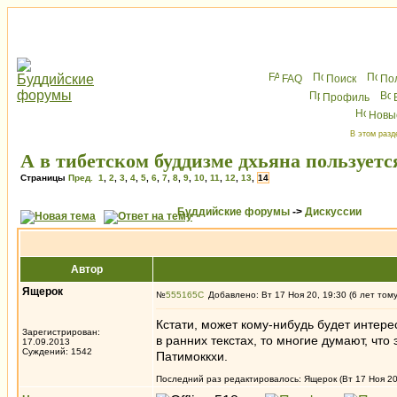
FAQ
Поиск
По
Профиль
Новы
В этом разд
А в тибетском буддизме дхьяна пользуетс
Страницы
Пред.
1
,
2
,
3
,
4
,
5
,
6
,
7
,
8
,
9
,
10
,
11
,
12
,
13
,
14
Буддийские форумы
->
Дискуссии
Автор
Ящерок
№
555165
Добавлено: Вт 17 Ноя 20, 19:30 (6 лет том
Кстати, может кому-нибудь будет интере
Зарегистрирован:
в ранних текстах, то многие думают, чт
17.09.2013
Суждений: 1542
Патимоккхи.
Последний раз редактировалось: Ящерок (Вт 17 Ноя 20,