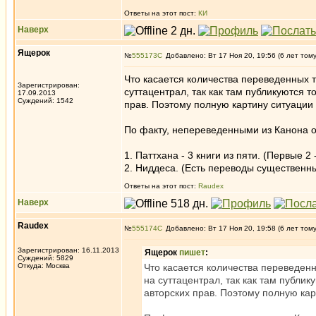
Ответы на этот пост:
КИ
Наверх
Ящерок
№
555173
Добавлено: Вт 17 Ноя 20, 19:56 (6 лет том
Что касается количества переведенных т
Зарегистрирован:
суттацентрал, так как там публикуются 
17.09.2013
Суждений: 1542
прав. Поэтому полную картину ситуации 
По факту, непереведенными из Канона о
1. Паттхана - 3 книги из пяти. (Первые 2
2. Ниддеса. (Есть переводы существенн
Ответы на этот пост:
Raudex
Наверх
Raudex
№
555174
Добавлено: Вт 17 Ноя 20, 19:58 (6 лет том
Зарегистрирован: 16.11.2013
Ящерок
пишет
:
Суждений: 5829
Откуда: Москва
Что касается количества переведенн
на суттацентрал, так как там публи
авторских прав. Поэтому полную кар