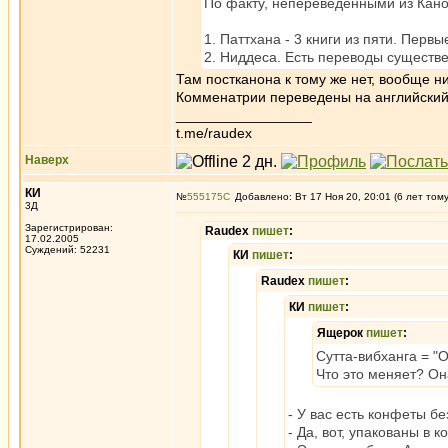
По факту, непереведенными из Кано
1. Паттхана - 3 книги из пяти. Первы
2. Ниддеса. Есть переводы существ
Там постканона к тому же нет, вообще ни
Комменатрии переведены на английский
_________________
t.me/raudex
Наверх
КИ
№
555175
Добавлено: Вт 17 Ноя 20, 20:01 (6 лет том
3Д
Зарегистрирован:
Raudex
пишет
:
17.02.2005
Суждений: 52231
КИ
пишет
:
Raudex
пишет
:
КИ
пишет
:
Ящерок
пишет
:
Сутта-вибханга = "
Что это меняет? Он
- У вас есть конфеты бе
- Да, вот, упакованы в к