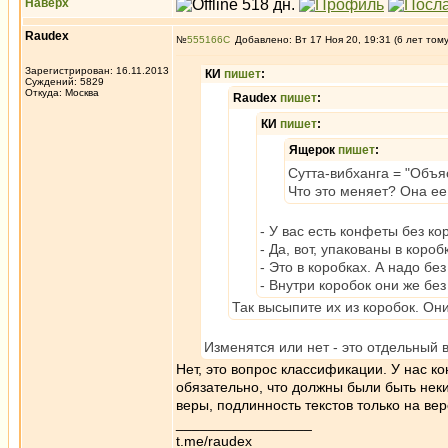
Наверх
Raudex
№
555166
Добавлено: Вт 17 Ноя 20, 19:31 (6 лет том
Зарегистрирован: 16.11.2013
КИ
пишет
:
Суждений: 5829
Откуда: Москва
Raudex
пишет
:
КИ
пишет
:
Ящерок
пишет
:
Сутта-вибханга = "Объя
Что это меняет? Она ее
- У вас есть конфеты без ко
- Да, вот, упакованы в короб
- Это в коробках. А надо без
- Внутри коробок они же без
Так высыпите их из коробок. Он
Изменятся или нет - это отдельный 
Нет, это вопрос классификации. У нас к
обязательно, что должны были быть неки
веры, подлинность текстов только на ве
_________________
t.me/raudex