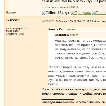
печи лежал, там бы у него интуиция разв
Ответы на этот пост:
4eJIOBEK
Наверх
4eJIOBEK
№
538547
Добавлено: Пн 11 Май 20, 17:35 (6 лет том
Зарегистрирован:
Рената Скот
пишет
:
15.01.2019
Суждений: 2820
4eJIOBEK
пишет
:
Ананда, если ты теперь желаеш
просветляющей природы чистой 
не задумываясь, не прибегая к 
сторон света получали освобож
точно таким же способом, а им
Жил-жил царевич, ни разу ни о чем н
новорожденного сына. Потом зачем-т
различными практиками и - раз - не
лучше бы на печи лежал, там бы у не
боком.
У вас ошибка,он сначала долго думал,по
телегу впереди лошади,индейцы этого н
_________________
Свобода или смерть
Бессмыслие или см