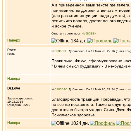
А в приведенном вами тексте где телега,
понимания, ты должен отвечать мгновенн
(для развития интуиции, надо думать), 
лепить что попало, достиг ясного виден
и ясное Учение.
Ответы на этот пост:
4eJIOBEK
Наверх
Росс
№
538563
Добавлено: Пн 11 Май 20, 22:16 (6 лет том
Гость
Правильно, Фикус, сформулировано насч
" В чём смысл буддизма? - В не-буддизм
Наверх
Dr.Love
№
538564
Добавлено: Пн 11 Май 20, 22:24 (6 лет том
Зарегистрирован:
Благодарность традиции Тхеравады, что
19.02.2018
но все же поставлю и. Также следуя тр
Суждений: 2202
достаточно быстро уходят. Стиль Дзен-Ф
Психическое здоровье.
Наверх