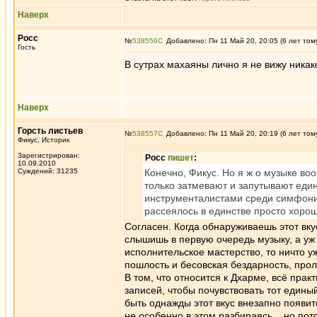
Наверх
Росс
№
538556
Добавлено: Пн 11 Май 20, 20:05 (6 лет том
Гость
В сутрах махаяны лично я не вижу никак
Наверх
Горсть листьев
№
538557
Добавлено: Пн 11 Май 20, 20:19 (6 лет том
Фикус, Историк
Зарегистрирован:
Росс
пишет
:
10.09.2010
Суждений: 31235
Конечно, Фикус. Но я ж о музыке во
только затмевают и запутывают еди
инструменталистами среди симфонис
рассеялось в единстве просто хоро
Согласен. Когда обнаруживаешь этот вку
слышишь в первую очередь музыку, а уж
исполнительское мастерство, то ничто у
пошлость и бесовская бездарность, про
В том, что относится к Дхарме, всё прак
записей, чтобы почувствовать тот едины
быть однажды этот вкус внезапно появитс
не особенно в этом разбираясь... но пот