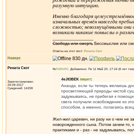
рождений и перерождения точно так
разумную интуицию.
Именно благодаря целеустремлённос
изначальных времён навсегда пребы
сложностью; невозмущёнными они ос
возникали никакие помыслы о различ
_________________
Свобода или смерть
Бессмыслие или см
Ответы на этот пост:
Рената Скот
Наверх
Рената Скот
№
538545
Добавлено: Пн 11 Май 20, 17:24 (6 лет том
4eJIOBEK
пишет
:
Зарегистрирован:
29.09.2017
Ананда, если ты теперь желаешь до
Суждений: 14208
просветляющей природы чистой сущн
задумываясь, не прибегая к помощи 
света получали освобождение из эт
способом, а именно, полагаясь все
Жил-жил царевич, ни разу ни о чем не за
новорожденного сына. Потом зачем-то, н
практиками и - раз - не задумываясь, п