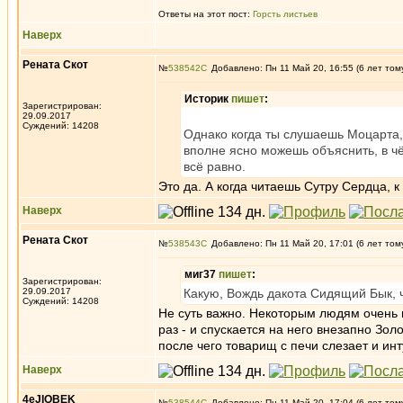
Ответы на этот пост:
Горсть листьев
Наверх
Рената Скот
№
538542
Добавлено: Пн 11 Май 20, 16:55 (6 лет том
Историк
пишет
:
Зарегистрирован:
29.09.2017
Суждений: 14208
Однако когда ты слушаешь Моцарта, 
вполне ясно можешь объяснить, в чём
всё равно.
Это да. А когда читаешь Сутру Сердца, к
Наверх
Рената Скот
№
538543
Добавлено: Пн 11 Май 20, 17:01 (6 лет том
миг37
пишет
:
Зарегистрирован:
29.09.2017
Какую, Вождь дакота Сидящий Бык, 
Суждений: 14208
Не суть важно. Некоторым людям очень 
раз - и спускается на него внезапно Зол
после чего товарищ с печи слезает и ин
Наверх
4eJIOBEK
№
538544
Добавлено: Пн 11 Май 20, 17:04 (6 лет том