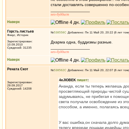
стали доставлять совершенно по-особен
_________________
нео-буддист
Наверх
Горсть листьев
№
538558
Добавлено: Пн 11 Май 20, 20:22 (6 лет том
Фикус, Историк
Зарегистрирован:
Дхарма одна, буддизмы разные.
10.09.2010
_________________
Суждений: 31235
нео-буддист
Наверх
Рената Скот
№
538562
Добавлено: Пн 11 Май 20, 22:07 (6 лет том
4eJIOBEK
пишет
:
Зарегистрирован:
29.09.2017
Ананда, если ты теперь желаешь до
Суждений: 14208
просветляющей природы чистой сущн
задумываясь, не прибегая к помощи 
света получали освобождение из эт
способом, а именно, полагаясь все
У вас ошибка,он сначала долго дума
телегу впереди лошади,индейцы это