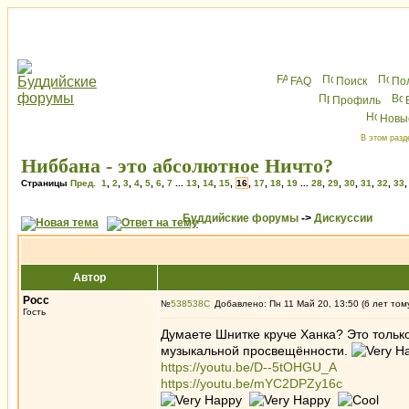
FAQ
Поиск
По
Профиль
Новы
В этом разд
Ниббана - это абсолютное Ничто?
Страницы
Пред.
1
,
2
,
3
,
4
,
5
,
6
,
7
...
13
,
14
,
15
,
16
,
17
,
18
,
19
...
28
,
29
,
30
,
31
,
32
,
33
Буддийские форумы
->
Дискуссии
Автор
Росс
№
538538
Добавлено: Пн 11 Май 20, 13:50 (6 лет том
Гость
Думаете Шнитке круче Ханка? Это только
музыкальной просвещённости.
https://youtu.be/D--5tOHGU_A
https://youtu.be/mYC2DPZy16c