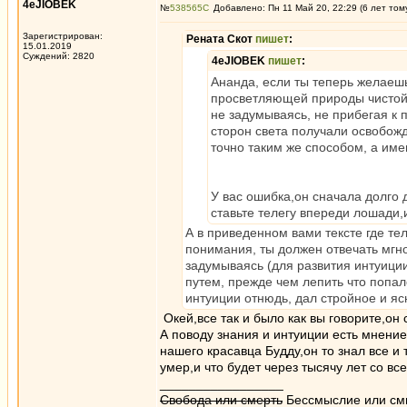
4eJIOBEK
№
538565
Добавлено: Пн 11 Май 20, 22:29 (6 лет том
Зарегистрирован:
Рената Скот
пишет
:
15.01.2019
Суждений: 2820
4eJIOBEK
пишет
:
Ананда, если ты теперь желаеш
просветляющей природы чистой 
не задумываясь, не прибегая к 
сторон света получали освобож
точно таким же способом, а им
У вас ошибка,он сначала долго
ставьте телегу впереди лошади,
А в приведенном вами тексте где тел
понимания, ты должен отвечать мгно
задумываясь (для развития интуиции
путем, прежде чем лепить что попало
интуиции отнюдь, дал стройное и яс
Окей,все так и было как вы говорите,он 
А поводу знания и интуиции есть мнение
нашего красавца Будду,он то знал все и т
умер,и что будет через тысячу лет со в
_________________
Свобода или смерть
Бессмыслие или см