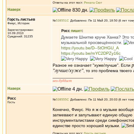
Ответы на этот пост:
Рената Скот
Наверх
Горсть листьев
№
538551
Добавлено: Пн 11 Май 20, 18:50 (6 лет том
Фикус, Историк
Зарегистрирован:
Росс
пишет
:
10.09.2010
Суждений: 31235
Думаете Шнитке круче Ханка? Это то
музыкальной просвещённости.
https://youtu.be/D--5tOHGU_A
https://youtu.be/mYC2DPZy16c
Разное не означает "хуже/лучше". Если
"лучше/хуже"
, то это проблема твоего
_________________
нео-буддист
Наверх
Росс
№
538555
Добавлено: Пн 11 Май 20, 20:03 (6 лет том
Гость
Конечно, Фикус. Но я ж о музыке вообще
затмевают и запутывают единую общую 
инструменталистами среди симфонистов 
единстве просто хорошей музыки.
Ответы на этот пост:
Горсть листьев